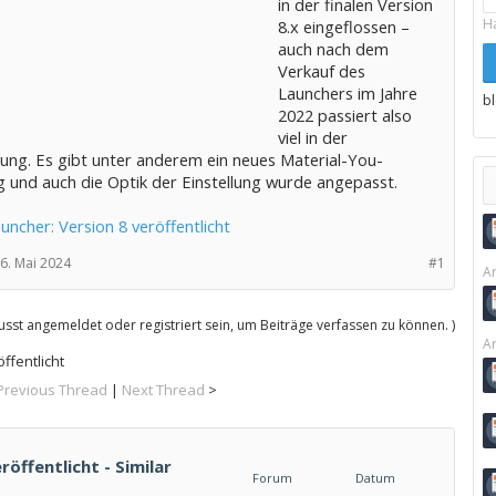
in der finalen Version
H
8.x eingeflossen –
auch nach dem
Verkauf des
Launchers im Jahre
b
2022 passiert also
viel in der
lung. Es gibt unter anderem ein neues Material-You-
 und auch die Optik der Einstellung wurde angepasst.
ncher: Version 8 veröffentlicht
6. Mai 2024
#1
Ar
sst angemeldet oder registriert sein, um Beiträge verfassen zu können. )
Ar
ffentlicht
Previous Thread
|
Next Thread
>
öffentlicht - Similar
Forum
Datum