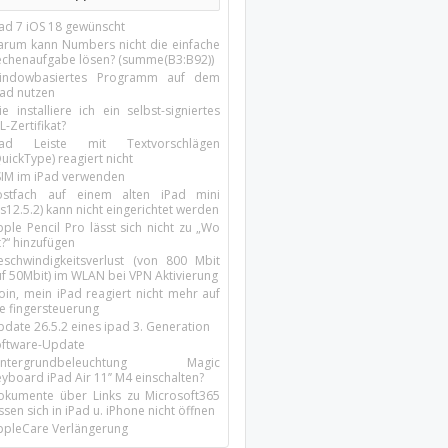
Pad 7 iOS 18 gewünscht
arum kann Numbers nicht die einfache
echenaufgabe lösen? (summe(B3:B92))
indowbasiertes Programm auf dem
pad nutzen
e installiere ich ein selbst-signiertes
L-Zertifikat?
Pad Leiste mit Textvorschlägen
uickType) reagiert nicht
SIM im iPad verwenden
ostfach auf einem alten iPad mini
s12.5.2) kann nicht eingerichtet werden
ple Pencil Pro lässt sich nicht zu „Wo
t?“ hinzufügen
eschwindigkeitsverlust (von 800 Mbit
uf 50Mbit) im WLAN bei VPN Aktivierung
oin, mein iPad reagiert nicht mehr auf
ie fingersteuerung
pdate 26.5.2 eines ipad 3. Generation
oftware-Update
intergrundbeleuchtung Magic
yboard iPad Air 11’’ M4 einschalten?
okumente über Links zu Microsoft365
ssen sich in iPad u. iPhone nicht öffnen
ppleCare Verlängerung