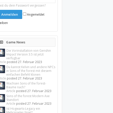
ast du dein Passwort vergessen?
Angemeldet
leiben
Game News
Die Vorinstallation von Genshin
Impact Version 3.5 ist jetzt
verfügbar
ticle
posted
27. Februar 2023
Du kannst Kelvin und andere NPCs
in Sons of the forest mit diesem
einfachen Befehl klonen
ticle
posted
27. Februar 2023
Wachsen Sons of the forest-
Bäume nach?
Article
posted
27. Februar 2023
Sons of the forest Modern Axe
Standort
Article
posted
27. Februar 2023
Ist Hogwarts-Legacy ein
Mehrspieler-Spiel?