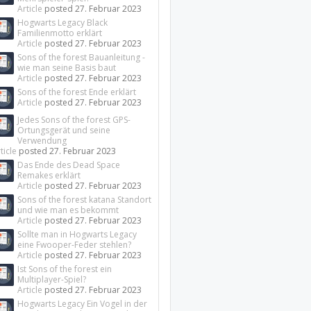
Article
posted
27. Februar 2023
Hogwarts Legacy Black
Familienmotto erklärt
Article
posted
27. Februar 2023
Sons of the forest Bauanleitung -
wie man seine Basis baut
Article
posted
27. Februar 2023
Sons of the forest Ende erklärt
Article
posted
27. Februar 2023
Jedes Sons of the forest GPS-
Ortungsgerät und seine
Verwendung
ticle
posted
27. Februar 2023
Das Ende des Dead Space
Remakes erklärt
Article
posted
27. Februar 2023
Sons of the forest katana Standort
und wie man es bekommt
Article
posted
27. Februar 2023
Sollte man in Hogwarts Legacy
eine Fwooper-Feder stehlen?
Article
posted
27. Februar 2023
Ist Sons of the forest ein
Multiplayer-Spiel?
Article
posted
27. Februar 2023
Hogwarts Legacy Ein Vogel in der