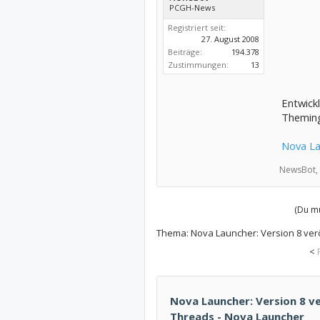
PCGH-News
Registriert seit:
27. August 2008
Beiträge:
194.378
Zustimmungen:
13
Entwick
Theming
Nova Lau
NewsBot,
(Du mu
Thema:
Nova Launcher: Version 8 verö
<
Nova Launcher: Version 8 ver
Threads - Nova Launcher