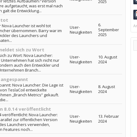
er letztes Aufbäumen? Version
2025
tore aufgetaucht, was erst mal nach
 galt die Entwicklung...
 tot
6.
r Nova Launcher ist wohl tot
Ar
User-
September
auncher übernommen. Barry war im
Neuigkeiten
2025
twickler des Launchers und
aten...
meldet sich zu Wort
sich zu Wort: Nova Launcher:
User-
10. August
s Unternehmen hat sich nicht nur
Neuigkeiten
2024
ondern auch den Entwickler und
Unternehmen Branch...
t angespannt
pannt: Nova Launcher: Die Lage ist
User-
8. August
von TeslaCoil entwickelte
Neuigkeiten
2024
hmen „Branch Metrics“ gekauft.
ie...
 8.0.14 veröffentlicht
 veröffentlicht: Nova Launcher:
User-
13. Februar
Parallel zur öffentlichen Version
Neuigkeiten
2024
e des Launchers verwenden,
n Features noch...