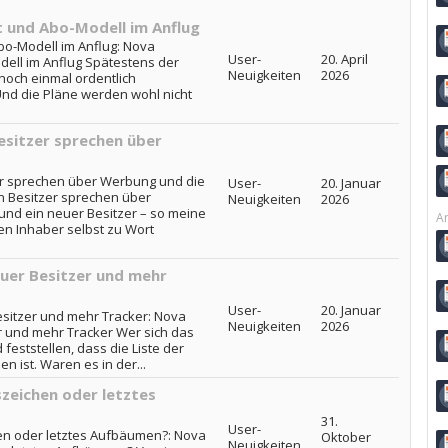
t und Abo-Modell im Anflug
bo-Modell im Anflug: Nova
User-
20. April
dell im Anflug Spätestens der
Neuigkeiten
2026
noch einmal ordentlich
nd die Pläne werden wohl nicht
esitzer sprechen über
er sprechen über Werbung und die
User-
20. Januar
n Besitzer sprechen über
Neuigkeiten
2026
und ein neuer Besitzer – so meine
Ar
en Inhaber selbst zu Wort
uer Besitzer und mehr
User-
20. Januar
sitzer und mehr Tracker: Nova
Neuigkeiten
2026
r und mehr Tracker Wer sich das
feststellen, dass die Liste der
n ist. Waren es in der...
zeichen oder letztes
31.
User-
en oder letztes Aufbäumen?: Nova
Oktober
Neuigkeiten