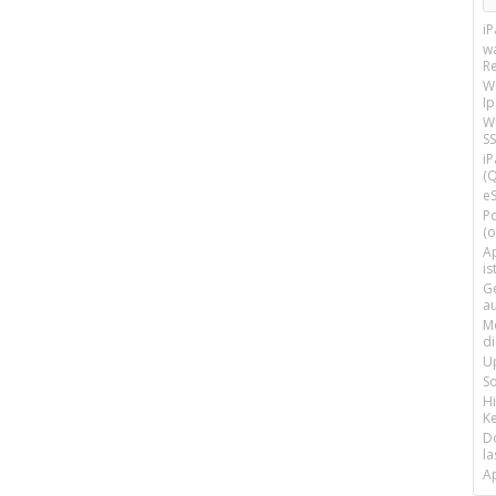
i
w
R
W
I
Wi
SS
i
(Q
e
P
(o
Ap
is
G
a
M
d
U
S
H
Ke
D
la
A