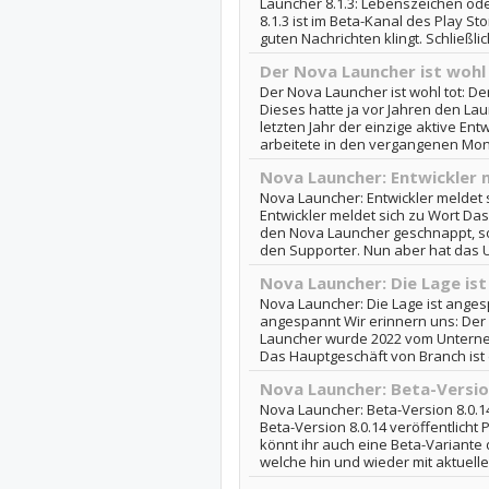
Launcher 8.1.3: Lebenszeichen od
8.1.3 ist im Beta-Kanal des Play S
guten Nachrichten klingt. Schließlich
Der Nova Launcher ist wohl
Der Nova Launcher ist wohl tot: De
Dieses hatte ja vor Jahren den L
letzten Jahr der einzige aktive En
arbeitete in den vergangenen Mon
Nova Launcher: Entwickler 
Nova Launcher: Entwickler meldet 
Entwickler meldet sich zu Wort Da
den Nova Launcher geschnappt, s
den Supporter. Nun aber hat das 
Nova Launcher: Die Lage is
Nova Launcher: Die Lage ist anges
angespannt Wir erinnern uns: Der 
Launcher wurde 2022 vom Unterne
Das Hauptgeschäft von Branch ist d
Nova Launcher: Beta-Version
Nova Launcher: Beta-Version 8.0.14
Beta-Version 8.0.14 veröffentlicht 
könnt ihr auch eine Beta-Variant
welche hin und wieder mit aktuelle