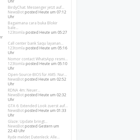
Uhr
BirdyChat: Messenger jetzt auf...
NewsBot
posted
Heute um 07:12
Uhr
Bagaimana cara buka Blokir
bale...
123tomla
posted
Heute um 05:27
hr
Call center bank Saqu layanan...
123tomla
posted
Heute um 05:16
Uhr
Nomor contact WhatsApp resmi...
123tomla
posted
Heute um 05:10
Uhr
Open-Source-BIOS für AM5: Nur...
NewsBot
posted
Heute um 02:52
Uhr
RDNA 4m: Neuer...
NewsBot
posted
Heute um 02:32
Uhr
GTA 6: Extended Look zuerst auf...
NewsBot
posted
Heute um 01:33
Uhr
Glaze: Update bringt...
NewsBot
posted
Gestern um
22:43 Uhr
Ryde meldet Datenleck: Alle...