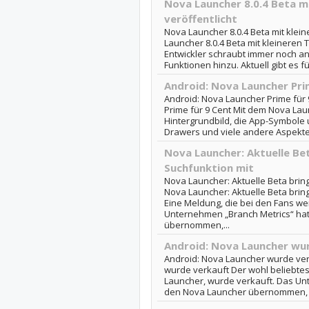
Nova Launcher 8.0.4 Beta m
veröffentlicht
Nova Launcher 8.0.4 Beta mit klein
Launcher 8.0.4 Beta mit kleineren 
Entwickler schraubt immer noch a
Funktionen hinzu. Aktuell gibt es fü
Android: Nova Launcher Pri
Android: Nova Launcher Prime für 
Prime für 9 Cent Mit dem Nova L
Hintergrundbild, die App-Symbole 
Drawers und viele andere Aspekte 
Nova Launcher: Aktuelle Be
Suchfunktion mit
Nova Launcher: Aktuelle Beta brin
Nova Launcher: Aktuelle Beta brin
Eine Meldung, die bei den Fans w
Unternehmen „Branch Metrics“ ha
übernommen,...
Android: Nova Launcher wu
Android: Nova Launcher wurde ver
wurde verkauft Der wohl beliebte
Launcher, wurde verkauft. Das Un
den Nova Launcher übernommen, di