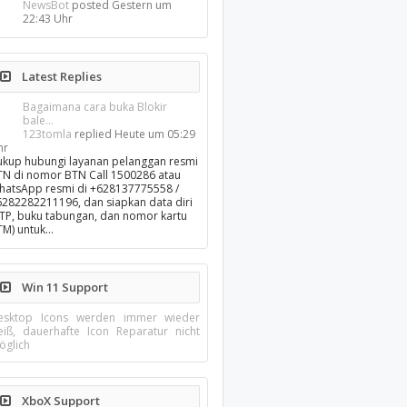
NewsBot
posted
Gestern um
22:43 Uhr
Latest Replies
Bagaimana cara buka Blokir
bale...
123tomla
replied
Heute um 05:29
hr
ukup hubungi layanan pelanggan resmi
TN di nomor BTN Call 1500286 atau
hatsApp resmi di +628137775558 /
6282282211196, dan siapkan data diri
KTP, buku tabungan, dan nomor kartu
TM) untuk…
Win 11 Support
esktop Icons werden immer wieder
eiß, dauerhafte Icon Reparatur nicht
öglich
XboX Support