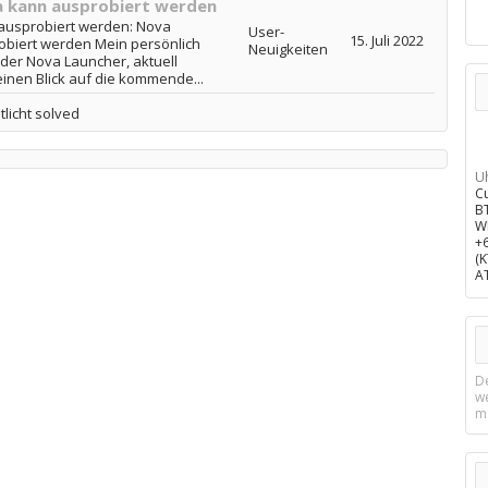
a kann ausprobiert werden
 ausprobiert werden: Nova
User-
15. Juli 2022
obiert werden Mein persönlich
Neuigkeiten
t der Nova Launcher, aktuell
 einen Blick auf die kommende...
licht solved
U
C
B
W
+
(
A
D
w
m