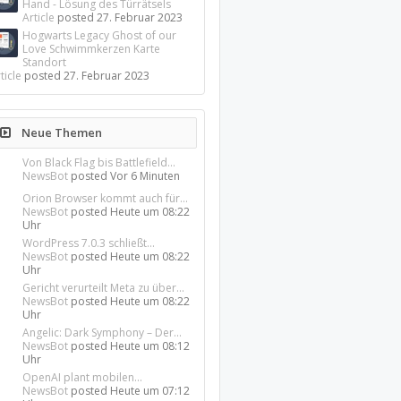
Hand - Lösung des Türrätsels
Article
posted
27. Februar 2023
Hogwarts Legacy Ghost of our
Love Schwimmkerzen Karte
Standort
ticle
posted
27. Februar 2023
Neue Themen
Von Black Flag bis Battlefield...
NewsBot
posted
Vor 6 Minuten
Orion Browser kommt auch für...
NewsBot
posted
Heute um 08:22
Uhr
WordPress 7.0.3 schließt...
NewsBot
posted
Heute um 08:22
Uhr
Gericht verurteilt Meta zu über...
NewsBot
posted
Heute um 08:22
Uhr
Angelic: Dark Symphony – Der...
NewsBot
posted
Heute um 08:12
Uhr
OpenAI plant mobilen...
NewsBot
posted
Heute um 07:12