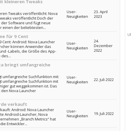
it kleineren Tweaks
User-
23. April
eren Tweaks veröffentlicht: Nova
Neuigkeiten
2023
Tweaks veröffentlicht Doch der
n der Software und fügt neue
r einen der beliebtesten...
U
me für 9 Cent
24.
9 Cent: Android: Nova Launcher
User-
Dezember
auncher können Anwender das
Neuigkeiten
2022
und -Labels, die Größe des App-
des...
ta bringt umfangreiche
gt umfangreiche Suchfunktion mit:
User-
22. Juli 2022
gt umfangreiche Suchfunktion mit
Neuigkeiten
eniger gut weggekommen ist. Das
t den Nova Launcher
rde verkauft
kauft: Android: Nova Launcher
User-
19. Juli 2022
ste Android-Launcher, Nova
Neuigkeiten
ternehmen „Branch Metrics“ hat
e Entwickler...