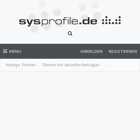
MENU
ANMELDEN
REGISTRIEREN
Heutige Themen
Themen mit aktuellen Beiträgen
...