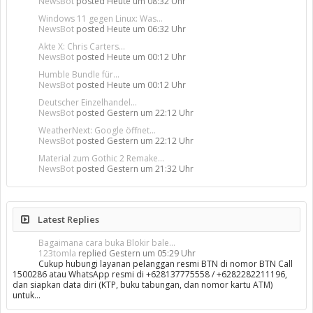
NewsBot
posted
Heute um 08:32 Uhr
Windows 11 gegen Linux: Was...
NewsBot
posted
Heute um 06:32 Uhr
Akte X: Chris Carters...
NewsBot
posted
Heute um 00:12 Uhr
Humble Bundle für...
NewsBot
posted
Heute um 00:12 Uhr
Deutscher Einzelhandel...
NewsBot
posted
Gestern um 22:12 Uhr
WeatherNext: Google öffnet...
NewsBot
posted
Gestern um 22:12 Uhr
Material zum Gothic 2 Remake...
NewsBot
posted
Gestern um 21:32 Uhr
Latest Replies
Bagaimana cara buka Blokir bale...
123tomla
replied
Gestern um 05:29 Uhr
Cukup hubungi layanan pelanggan resmi BTN di nomor BTN Call
1500286 atau WhatsApp resmi di +628137775558 / +6282282211196,
dan siapkan data diri (KTP, buku tabungan, dan nomor kartu ATM)
untuk…