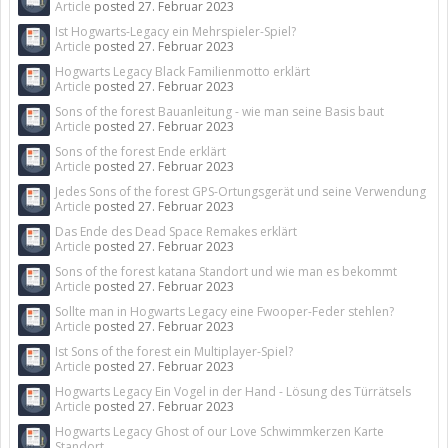
Article
posted
27. Februar 2023
Ist Hogwarts-Legacy ein Mehrspieler-Spiel?
Article
posted
27. Februar 2023
Hogwarts Legacy Black Familienmotto erklärt
Article
posted
27. Februar 2023
Sons of the forest Bauanleitung - wie man seine Basis baut
Article
posted
27. Februar 2023
Sons of the forest Ende erklärt
Article
posted
27. Februar 2023
Jedes Sons of the forest GPS-Ortungsgerät und seine Verwendung
Article
posted
27. Februar 2023
Das Ende des Dead Space Remakes erklärt
Article
posted
27. Februar 2023
Sons of the forest katana Standort und wie man es bekommt
Article
posted
27. Februar 2023
Sollte man in Hogwarts Legacy eine Fwooper-Feder stehlen?
Article
posted
27. Februar 2023
Ist Sons of the forest ein Multiplayer-Spiel?
Article
posted
27. Februar 2023
Hogwarts Legacy Ein Vogel in der Hand - Lösung des Türrätsels
Article
posted
27. Februar 2023
Hogwarts Legacy Ghost of our Love Schwimmkerzen Karte
Standort