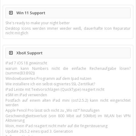
Win 11 Support
She's ready to make your night better
Desktop Icons werden immer wieder weiß, dauerhafte Icon Reparatur
nicht möglich
XboX Support
iPad 7 iOS 18 gewünscht
warum kann Numbers nicht die einfache Rechenaufgabe lösen?
(summe(B3:B92))
Windowbasiertes Programm auf dem Ipad nutzen
Wie installiere ich ein selbst-signiertes SSL-Zertifikat?
iPad Leiste mit Textvorschlägen (QuickType) reagiert nicht
eSIM im iPad verwenden
Postfach auf einem alten iPad mini (os12.5.2) kann nicht eingerichtet
werden
Apple Pencil Pro lässt sich nicht zu „Wo ist?“ hinzufügen
Geschwindigkeitsverlust (von 800 Mbit auf 50Mbit) im WLAN bei VPN
Aktivierung
Moin, mein iPad reagiert nicht mehr auf die fingersteuerung
Update 26.5.2 eines ipad 3. Generation