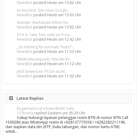
NewsBot
posted
Heute um 13:02 Uhr
Im Kurztest: Der neue Google...
NewsBot
posted
Heute um 13:02 Uhr
Wander: Markdown-Editor für...
NewsBot
posted
Heute um 13:02 Uhr
GTA 6: Take-Two sieht im Preis...
NewsBot
posted
Heute um 12:42 Uhr
„Zu mächtig für normale Tests?“...
NewsBot
posted
Heute um 11:53 Uhr
VRAM-Wendepunkt: Würdet ihr...
NewsBot
posted
Heute um 11:12 Uhr
Jetzt bewerben: PCGH sucht...
NewsBot
posted
Heute um 11:02 Uhr
Latest Replies
Bagaimana cara buka Blokir bale...
123tomla
replied
Gestern um 05:29 Uhr
Cukup hubungi layanan pelanggan resmi BTN di nomor BTN Call
1500286 atau WhatsApp resmi di +628137775558 / +6282282211196,
dan siapkan data diri (KTP, buku tabungan, dan nomor kartu ATM)
untuk…