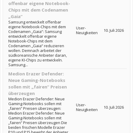
offenbar eigene Notebook-
Chips mit dem Codenamen
„Gaia“
Samsung entwickelt offenbar
eigene Notebook-Chips mit dem
User-
10. Juli 2026
Codenamen „Gaia“: Samsung
Neuigkeiten
entwickelt offenbar eigene
Notebook-Chips mit dem
Codenamen „Gaia“ reduzieren
wollen. Demnach arbeitet der
südkoreanische Anbieter daran,
eigene KI-Chips zu entwickeln.
Samsung...
Medion Erazer Defender:
Neue Gaming-Notebooks
sollen mit „fairen“ Preisen
überzeugen
Medion Erazer Defender: Neue
Gaming-Notebooks sollen mit
User-
10. Juli 2026
„fairen“ Preisen überzeugen:
Neuigkeiten
Medion Erazer Defender: Neue
Gaming-Notebooks sollen mit
„fairen“ Preisen überzeugen Die
beiden frischen Modelle Erazer
P10 und P15 bewirbt der Anbieter