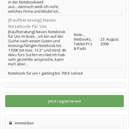
in der Notebookwelt
aus....dennoch weiß ich nicht,
welches Firma und Model ich...
[Kaufberatung] Neues
Notebook für Uni
[Kaufberatung] Neues Notebook
Note-,
für Uni: Hi leute... ich bin auf der
Netbooks,
23. August
Suche nach einem Guten und
Tablet-PCs
2008
leistungsfähigen Notebook bis
& Pads
1100€ mit max. 13.3" und mind. 4h
Akku fürs Surfen im I-Net Ich hab
sehr geziehlte ansprüche, kann
mich aber...
Notebook für uni + gaming bis 700 € solved
Jetzt registrieren!
Anmelden