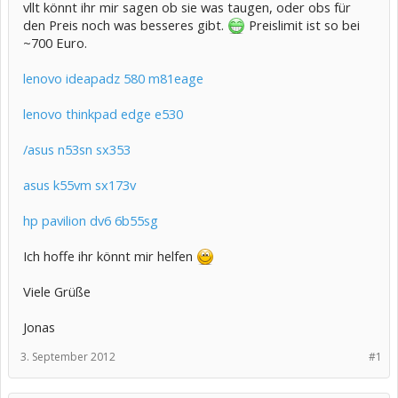
vllt könnt ihr mir sagen ob sie was taugen, oder obs für
den Preis noch was besseres gibt.
Preislimit ist so bei
~700 Euro.
lenovo ideapadz 580 m81eage
lenovo thinkpad edge e530
/asus n53sn sx353
asus k55vm sx173v
hp pavilion dv6 6b55sg
Ich hoffe ihr könnt mir helfen
Viele Grüße
Jonas
3. September 2012
#1