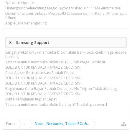
Software-Update
Hintergrundbeleuchtung Magic Keyboard iPad Air 11’’ M4 einschalten?
Dokumente über Links zu Microsoft365 lassen sich in iPad u. iPhone nicht
öffnen
AppleCare Verlängerung
Samsung Support
Sangat efektif untuk membuka blokir akun Bank octo cimb niaga mobile
banking
Tatacara untuk membuka blokir OCTO Cimb niaga Terblokir
SOLUSI UNTUK KENDALA PAYFAZZ CEK DI SINI
Cara Ajukan Restrukturisasi Rupiah Cepat
SOLUSI UNTUK KENDALA PAYFAZZ CEK DI SINI
SOLUSI UNTUK KENDALA PAYFAZZ CEK DI SINI
Bagaimana Cara Bayar Rupiah Cepat Jika No Telpon Tidak aktif Lagi
SOLUSI UNTUK KENDALA PAYFAZZ CEK DI SINI
Minta Keringanan RupiahCepat
Tatacara untuk membuka blokir bale by BTN salah password
Foren
...
Note-, Netbooks, Tablet-PCs & Pads