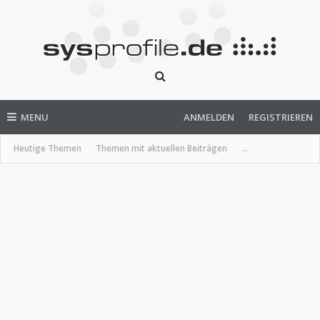
MENU
ANMELDEN
REGISTRIEREN
Heutige Themen
Themen mit aktuellen Beiträgen
...