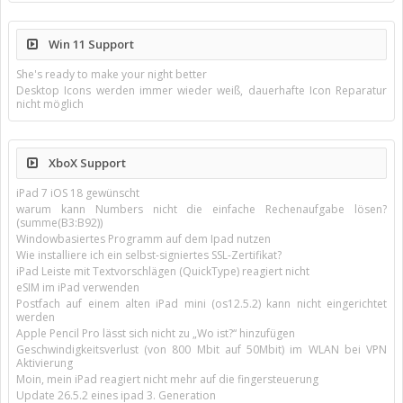
Win 11 Support
She's ready to make your night better
Desktop Icons werden immer wieder weiß, dauerhafte Icon Reparatur
nicht möglich
XboX Support
iPad 7 iOS 18 gewünscht
warum kann Numbers nicht die einfache Rechenaufgabe lösen?
(summe(B3:B92))
Windowbasiertes Programm auf dem Ipad nutzen
Wie installiere ich ein selbst-signiertes SSL-Zertifikat?
iPad Leiste mit Textvorschlägen (QuickType) reagiert nicht
eSIM im iPad verwenden
Postfach auf einem alten iPad mini (os12.5.2) kann nicht eingerichtet
werden
Apple Pencil Pro lässt sich nicht zu „Wo ist?“ hinzufügen
Geschwindigkeitsverlust (von 800 Mbit auf 50Mbit) im WLAN bei VPN
Aktivierung
Moin, mein iPad reagiert nicht mehr auf die fingersteuerung
Update 26.5.2 eines ipad 3. Generation