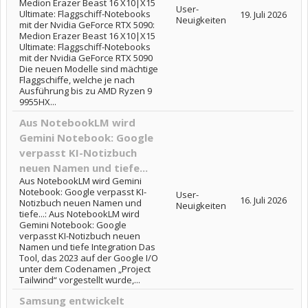
Medion Erazer Beast 16 X10|X15
User-
Ultimate: Flaggschiff-Notebooks
19. Juli 2026
Neuigkeiten
mit der Nvidia GeForce RTX 5090:
Medion Erazer Beast 16 X10|X15
Ultimate: Flaggschiff-Notebooks
mit der Nvidia GeForce RTX 5090
Die neuen Modelle sind mächtige
Flaggschiffe, welche je nach
Ausführung bis zu AMD Ryzen 9
9955HX...
Aus NotebookLM wird
Gemini Notebook: Google
verpasst KI-Notizbuch
neuen Namen und tiefe...
Aus NotebookLM wird Gemini
Notebook: Google verpasst KI-
User-
16. Juli 2026
Notizbuch neuen Namen und
Neuigkeiten
tiefe...: Aus NotebookLM wird
Gemini Notebook: Google
verpasst KI-Notizbuch neuen
Namen und tiefe Integration Das
Tool, das 2023 auf der Google I/O
unter dem Codenamen „Project
Tailwind“ vorgestellt wurde,...
Samsung entwickelt