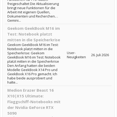
freigeschaltet Die Aktualisierung
bringt neue Funktionen für die
Arbeit mit eigenen Quellen,
Dokumenten und Recherchen.. .
Gemini...
Geekom GeekBook M16 im
Test: Notebook platzt
mitten in die Speicherkrise
Geekom GeekBook M16 im Test:
Notebook platzt mitten in die
User-
Speicherkrise: Geekom
26. Juli 2026
Neuigkeiten
GeekBook M16 im Test: Notebook
platzt mitten in die Speicherkrise
Den Anfang hatten die beiden
Modelle GeekBook X14 Pro und
GeekBook X16 Pro gemacht. Ich
habe beide ausprobiert und
halte...
Medion Erazer Beast 16
X10|X15 Ultimate:
Flaggschiff-Notebooks mit
der Nvidia GeForce RTX
5090