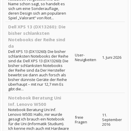
Name schon sagt, so handelt es
sich um eine Sonderauflage,
deren Design sich am populären
Spiel „Valorant“ von Riot...
Dell XPS 13 (DX13260): Die
bisher schlanksten
Notebooks der Reihe sind
da
Dell XPS 13 (DX13260): Die bisher
User-
schlanksten Notebooks der Reihe
1. Juni 2026
Neuigkeiten
sind da: Dell XPS 13 (DX13260): Die
bisher schlanksten Notebooks
der Reihe sind da Der Hersteller
bewirbt sie dann auch forsch als
bisher dünnste Geräte der Reihe
überhaupt – mit nur 12,7 mm Es
gibt die...
Notebook Beratung Uni
Inf. Lenovo W500
Notebook Beratung Uni Inf.
Lenovo W500: Hallo, mir wurde
11.
freie
gesagt ich brauch ein Notebook
September
Fragen
für die Uni (Informatik Studium).
2016
Ich kenne mich auch mit Hardware