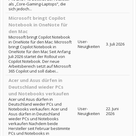
als „Core-Gaming-Laptops“, die
sich jedoch...
Microsoft bringt Copilot
Notebook in OneNote für
den Mac
Microsoft bringt Copilot Notebook
User-
in OneNote für den Mac: Microsoft
3. Juli 2026
Neuigkeiten
bringt Copilot Notebook in
OneNote für den Mac Seit Anfang
Juli 2026 startet der Rollout von
Copilot Notebook. Der neue
Arbeitsbereich setzt auf Microsoft
365 Copilot und soll dabei...
Acer und Asus dürfen in
Deutschland wieder PCs
und Notebooks verkaufen
Acer und Asus dürfen in
Deutschland wieder PCs und
User-
22. Juni
Notebooks verkaufen: Acer und
Neuigkeiten
2026
Asus dürfen in Deutschland
wieder PCs und Notebooks
verkaufen Nachdem beide
Hersteller seit Februar bestimmte
PCs und Notebooks in