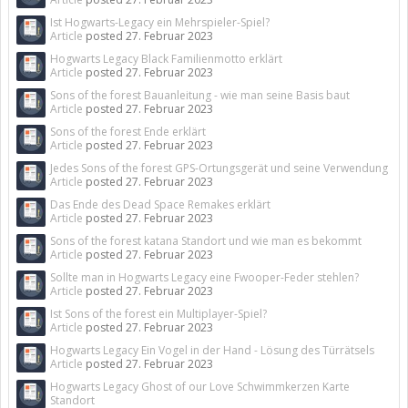
Ist Hogwarts-Legacy ein Mehrspieler-Spiel?
Article
posted
27. Februar 2023
Hogwarts Legacy Black Familienmotto erklärt
Article
posted
27. Februar 2023
Sons of the forest Bauanleitung - wie man seine Basis baut
Article
posted
27. Februar 2023
Sons of the forest Ende erklärt
Article
posted
27. Februar 2023
Jedes Sons of the forest GPS-Ortungsgerät und seine Verwendung
Article
posted
27. Februar 2023
Das Ende des Dead Space Remakes erklärt
Article
posted
27. Februar 2023
Sons of the forest katana Standort und wie man es bekommt
Article
posted
27. Februar 2023
Sollte man in Hogwarts Legacy eine Fwooper-Feder stehlen?
Article
posted
27. Februar 2023
Ist Sons of the forest ein Multiplayer-Spiel?
Article
posted
27. Februar 2023
Hogwarts Legacy Ein Vogel in der Hand - Lösung des Türrätsels
Article
posted
27. Februar 2023
Hogwarts Legacy Ghost of our Love Schwimmkerzen Karte
Standort