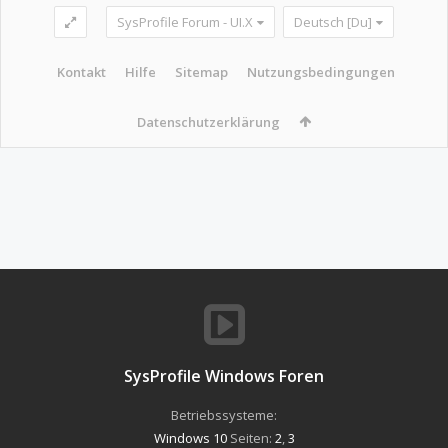
SysProfile Forum - UI.X
Deutsch [Du]
Kontakt
Hilfe
Sitemap
Nutzungsbedingungen
Datenschutzerklärung
SysProfile Windows Foren
Betriebssysteme:
Windows 10
Seiten:
2
,
3