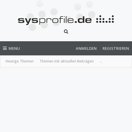
MENU
ANMELDEN
REGISTRIEREN
Heutige Themen
Themen mit aktuellen Beiträgen
...