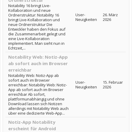
Ordnerstruktur
Notability 16 bringt Live-
Kollaboration und neue
User-
26. März
Ordnerstruktur: Notability 16
Neuigkeiten
2026
bringt Live-Kollaboration und
neue Ordnerstruktur Die
Entwickler haben den Fokus auf
die Zusammenarbeit gelegt und
eine Live-Kollaboration
implementiert. Man sieht nun in
Echtzeit,...
Notability Web: Notiz-App
ab sofort auch im Browser
erreichbar
Notability Web: Notiz-App ab
sofort auch im Browser
User-
15. Februar
erreichbar: Notability Web: Notiz-
Neuigkeiten
2026
App ab sofort auch im Browser
erreichbar Ab sofort,
plattformunabhängig und ohne
Download lassen sich Notizen
allerdings mit Notability Web auch
über eine dedizierte Web-App...
Notiz-App Notability
erscheint für Android