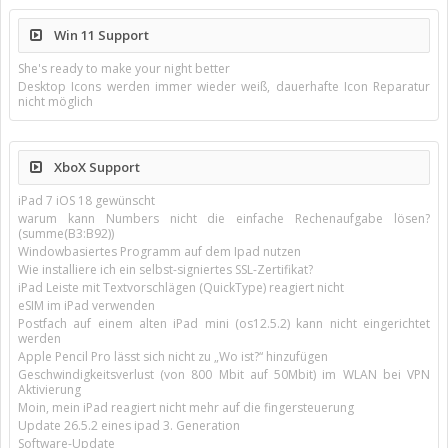
Win 11 Support
She's ready to make your night better
Desktop Icons werden immer wieder weiß, dauerhafte Icon Reparatur
nicht möglich
XboX Support
iPad 7 iOS 18 gewünscht
warum kann Numbers nicht die einfache Rechenaufgabe lösen?
(summe(B3:B92))
Windowbasiertes Programm auf dem Ipad nutzen
Wie installiere ich ein selbst-signiertes SSL-Zertifikat?
iPad Leiste mit Textvorschlägen (QuickType) reagiert nicht
eSIM im iPad verwenden
Postfach auf einem alten iPad mini (os12.5.2) kann nicht eingerichtet
werden
Apple Pencil Pro lässt sich nicht zu „Wo ist?“ hinzufügen
Geschwindigkeitsverlust (von 800 Mbit auf 50Mbit) im WLAN bei VPN
Aktivierung
Moin, mein iPad reagiert nicht mehr auf die fingersteuerung
Update 26.5.2 eines ipad 3. Generation
Software-Update