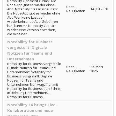
Notability Classic ist zurück: Die
Notiz-App gibt es wieder ohne
User-
14. Juli 2026
Abo: Notability Classic ist zurück:
Neuigkeiten
Die Notiz-App gibt es wieder ohne
Abo Wer keine Lust auf
wiederkehrende Abo-Gebühren
hat, kann mit Notability Classic
wieder eine Version erwerben,
die mit einer...
Notability for Business
vorgestellt: Digitale
Notizen für Teams und
Unternehmen
Notability for Business vorgestellt:
User-
27. März
Digitale Notizen für Teams und
Neuigkeiten
2026
Unternehmen: Notability for
Business vorgestellt: Digitale
Notizen für Teams und
Unternehmen Nun wagt man mit
Notability for Business den Schritt
in Richtung Unternehmen.. .
Notability for Business...
Notability 16 bringt Live-
Kollaboration und neue