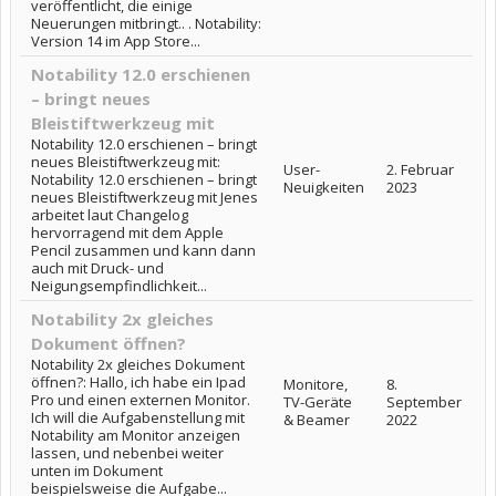
veröffentlicht, die einige
Neuerungen mitbringt.. . Notability:
Version 14 im App Store...
Notability 12.0 erschienen
– bringt neues
Bleistiftwerkzeug mit
Notability 12.0 erschienen – bringt
neues Bleistiftwerkzeug mit:
User-
2. Februar
Notability 12.0 erschienen – bringt
Neuigkeiten
2023
neues Bleistiftwerkzeug mit Jenes
arbeitet laut Changelog
hervorragend mit dem Apple
Pencil zusammen und kann dann
auch mit Druck- und
Neigungsempfindlichkeit...
Notability 2x gleiches
Dokument öffnen?
Notability 2x gleiches Dokument
öffnen?: Hallo, ich habe ein Ipad
Monitore,
8.
Pro und einen externen Monitor.
TV-Geräte
September
Ich will die Aufgabenstellung mit
& Beamer
2022
Notability am Monitor anzeigen
lassen, und nebenbei weiter
unten im Dokument
beispielsweise die Aufgabe...