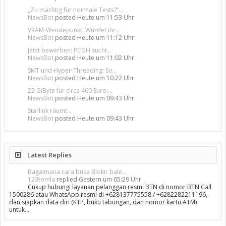
„Zu mächtig für normale Tests?“...
NewsBot
posted
Heute um 11:53 Uhr
VRAM-Wendepunkt: Würdet ihr...
NewsBot
posted
Heute um 11:12 Uhr
Jetzt bewerben: PCGH sucht...
NewsBot
posted
Heute um 11:02 Uhr
SMT und Hyper-Threading: So...
NewsBot
posted
Heute um 10:22 Uhr
22 GiByte für circa 460 Euro:...
NewsBot
posted
Heute um 09:43 Uhr
Starlink räumt...
NewsBot
posted
Heute um 09:43 Uhr
Latest Replies
Bagaimana cara buka Blokir bale...
123tomla
replied
Gestern um 05:29 Uhr
Cukup hubungi layanan pelanggan resmi BTN di nomor BTN Call
1500286 atau WhatsApp resmi di +628137775558 / +6282282211196,
dan siapkan data diri (KTP, buku tabungan, dan nomor kartu ATM)
untuk…