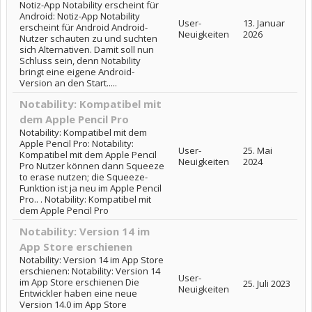
Notiz-App Notability erscheint für
Android: Notiz-App Notability
User-
13. Januar
erscheint für Android Android-
Neuigkeiten
2026
Nutzer schauten zu und suchten
sich Alternativen. Damit soll nun
Schluss sein, denn Notability
bringt eine eigene Android-
Version an den Start.....
Notability: Kompatibel mit
dem Apple Pencil Pro
Notability: Kompatibel mit dem
Apple Pencil Pro: Notability:
User-
25. Mai
Kompatibel mit dem Apple Pencil
Neuigkeiten
2024
Pro Nutzer können dann Squeeze
to erase nutzen; die Squeeze-
Funktion ist ja neu im Apple Pencil
Pro.. . Notability: Kompatibel mit
dem Apple Pencil Pro
Notability: Version 14 im
App Store erschienen
Notability: Version 14 im App Store
erschienen: Notability: Version 14
User-
im App Store erschienen Die
25. Juli 2023
Neuigkeiten
Entwickler haben eine neue
Version 14.0 im App Store