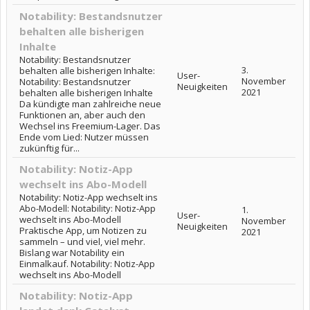
Notability: Bestandsnutzer
behalten alle bisherigen
Inhalte
Notability: Bestandsnutzer
3.
behalten alle bisherigen Inhalte:
User-
November
Notability: Bestandsnutzer
Neuigkeiten
2021
behalten alle bisherigen Inhalte
Da kündigte man zahlreiche neue
Funktionen an, aber auch den
Wechsel ins Freemium-Lager. Das
Ende vom Lied: Nutzer müssen
zukünftig für...
Notability: Notiz-App
wechselt ins Abo-Modell
Notability: Notiz-App wechselt ins
Abo-Modell: Notability: Notiz-App
1.
User-
wechselt ins Abo-Modell
November
Neuigkeiten
Praktische App, um Notizen zu
2021
sammeln – und viel, viel mehr.
Bislang war Notability ein
Einmalkauf. Notability: Notiz-App
wechselt ins Abo-Modell
Notability: Notiz-App