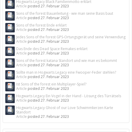
Hogwarts Legacy Black Familienmotto erklärt
Article
posted
27. Februar 2023
Sons of the forest Bauanleitung - wie man seine Basis baut
Article
posted
27. Februar 2023
Sons of the forest Ende erklärt
Article
posted
27. Februar 2023
Jedes Sons of the forest GPS-Ortungsgerät und seine Verwendung
Article
posted
27. Februar 2023
Das Ende des Dead Space Remakes erklärt
Article
posted
27. Februar 2023
Sons of the forest katana Standort und wie man es bekommt
Article
posted
27. Februar 2023
Sollte man in Hogwarts Legacy eine Fwooper-Feder stehlen?
Article
posted
27. Februar 2023
Ist Sons of the forest ein Multiplayer-Spiel?
Article
posted
27. Februar 2023
Hogwarts Legacy Ein Vogel in der Hand - Lösung des Türrätsels
Article
posted
27. Februar 2023
Hogwarts Legacy Ghost of our Love Schwimmkerzen Karte
Standort
Article
posted
27. Februar 2023