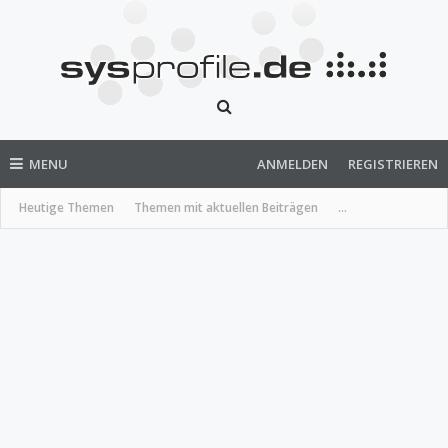
MENU
ANMELDEN
REGISTRIEREN
Heutige Themen
Themen mit aktuellen Beiträgen
...