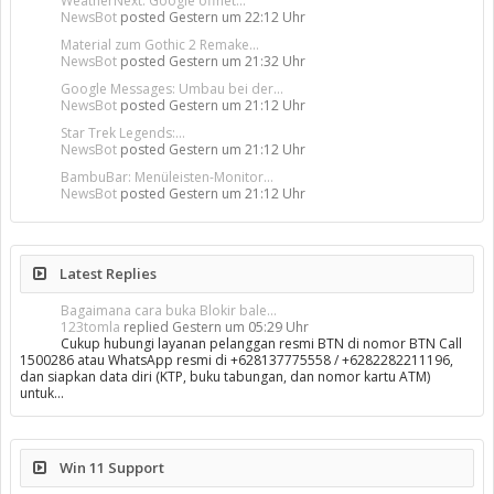
WeatherNext: Google öffnet...
NewsBot
posted
Gestern um 22:12 Uhr
Material zum Gothic 2 Remake...
NewsBot
posted
Gestern um 21:32 Uhr
Google Messages: Umbau bei der...
NewsBot
posted
Gestern um 21:12 Uhr
Star Trek Legends:...
NewsBot
posted
Gestern um 21:12 Uhr
BambuBar: Menüleisten-Monitor...
NewsBot
posted
Gestern um 21:12 Uhr
Latest Replies
Bagaimana cara buka Blokir bale...
123tomla
replied
Gestern um 05:29 Uhr
Cukup hubungi layanan pelanggan resmi BTN di nomor BTN Call
1500286 atau WhatsApp resmi di +628137775558 / +6282282211196,
dan siapkan data diri (KTP, buku tabungan, dan nomor kartu ATM)
untuk…
Win 11 Support