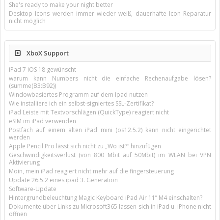
She's ready to make your night better
Desktop Icons werden immer wieder weiß, dauerhafte Icon Reparatur
nicht möglich
XboX Support
iPad 7 iOS 18 gewünscht
warum kann Numbers nicht die einfache Rechenaufgabe lösen?
(summe(B3:B92))
Windowbasiertes Programm auf dem Ipad nutzen
Wie installiere ich ein selbst-signiertes SSL-Zertifikat?
iPad Leiste mit Textvorschlägen (QuickType) reagiert nicht
eSIM im iPad verwenden
Postfach auf einem alten iPad mini (os12.5.2) kann nicht eingerichtet
werden
Apple Pencil Pro lässt sich nicht zu „Wo ist?“ hinzufügen
Geschwindigkeitsverlust (von 800 Mbit auf 50Mbit) im WLAN bei VPN
Aktivierung
Moin, mein iPad reagiert nicht mehr auf die fingersteuerung
Update 26.5.2 eines ipad 3. Generation
Software-Update
Hintergrundbeleuchtung Magic Keyboard iPad Air 11’’ M4 einschalten?
Dokumente über Links zu Microsoft365 lassen sich in iPad u. iPhone nicht
öffnen