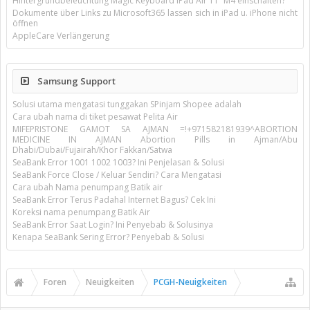
Hintergrundbeleuchtung Magic Keyboard iPad Air 11’’ M4 einschalten?
Dokumente über Links zu Microsoft365 lassen sich in iPad u. iPhone nicht
öffnen
AppleCare Verlängerung
Samsung Support
Solusi utama mengatasi tunggakan SPinjam Shopee adalah
Cara ubah nama di tiket pesawat Pelita Air
MIFEPRISTONE GAMOT SA AJMAN =!+971582181939^ABORTION
MEDICINE IN AJMAN Abortion Pills in Ajman/Abu
Dhabi/Dubai/Fujairah/Khor Fakkan/Satwa
SeaBank Error 1001 1002 1003? Ini Penjelasan & Solusi
SeaBank Force Close / Keluar Sendiri? Cara Mengatasi
Cara ubah Nama penumpang Batik air
SeaBank Error Terus Padahal Internet Bagus? Cek Ini
Koreksi nama penumpang Batik Air
SeaBank Error Saat Login? Ini Penyebab & Solusinya
Kenapa SeaBank Sering Error? Penyebab & Solusi
Foren
Neuigkeiten
PCGH-Neuigkeiten