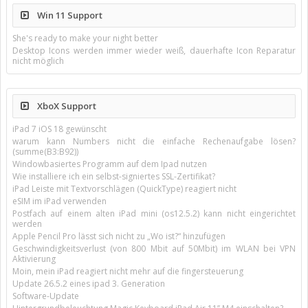
Win 11 Support
She's ready to make your night better
Desktop Icons werden immer wieder weiß, dauerhafte Icon Reparatur
nicht möglich
XboX Support
iPad 7 iOS 18 gewünscht
warum kann Numbers nicht die einfache Rechenaufgabe lösen?
(summe(B3:B92))
Windowbasiertes Programm auf dem Ipad nutzen
Wie installiere ich ein selbst-signiertes SSL-Zertifikat?
iPad Leiste mit Textvorschlägen (QuickType) reagiert nicht
eSIM im iPad verwenden
Postfach auf einem alten iPad mini (os12.5.2) kann nicht eingerichtet
werden
Apple Pencil Pro lässt sich nicht zu „Wo ist?“ hinzufügen
Geschwindigkeitsverlust (von 800 Mbit auf 50Mbit) im WLAN bei VPN
Aktivierung
Moin, mein iPad reagiert nicht mehr auf die fingersteuerung
Update 26.5.2 eines ipad 3. Generation
Software-Update