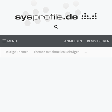
MENU
ANMELDEN
REGISTRIEREN
Heutige Themen
Themen mit aktuellen Beiträgen
...