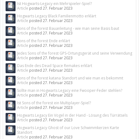
Ist Hogwarts-Legacy ein Mehrspieler-Spiel?
Article
posted
27. Februar 2023
Hogwarts Legacy Black Familienmotto erklärt
Article
posted
27. Februar 2023
Sons of the forest Bauanleitung - wie man seine Basis baut
Article
posted
27. Februar 2023
Sons of the forest Ende erklärt
Article
posted
27. Februar 2023
Jedes Sons of the forest GPS-Ortungsgerät und seine Verwendung
Article
posted
27. Februar 2023
Das Ende des Dead Space Remakes erklärt
Article
posted
27. Februar 2023
Sons of the forest katana Standort und wie man es bekommt
Article
posted
27. Februar 2023
Sollte man in Hogwarts Legacy eine Fwooper-Feder stehlen?
Article
posted
27. Februar 2023
Ist Sons of the forest ein Multiplayer-Spiel?
Article
posted
27. Februar 2023
Hogwarts Legacy Ein Vogel in der Hand - Lösung des Türrätsels
Article
posted
27. Februar 2023
Hogwarts Legacy Ghost of our Love Schwimmkerzen Karte
Standort
Article
posted
27. Februar 2023