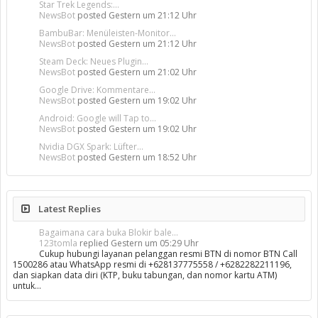
Star Trek Legends:...
NewsBot
posted
Gestern um 21:12 Uhr
BambuBar: Menüleisten-Monitor...
NewsBot
posted
Gestern um 21:12 Uhr
Steam Deck: Neues Plugin...
NewsBot
posted
Gestern um 21:02 Uhr
Google Drive: Kommentare...
NewsBot
posted
Gestern um 19:02 Uhr
Android: Google will Tap to...
NewsBot
posted
Gestern um 19:02 Uhr
Nvidia DGX Spark: Lüfter...
NewsBot
posted
Gestern um 18:52 Uhr
Latest Replies
Bagaimana cara buka Blokir bale...
123tomla
replied
Gestern um 05:29 Uhr
Cukup hubungi layanan pelanggan resmi BTN di nomor BTN Call
1500286 atau WhatsApp resmi di +628137775558 / +6282282211196,
dan siapkan data diri (KTP, buku tabungan, dan nomor kartu ATM)
untuk…