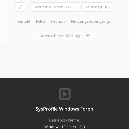
SysProfile Forum - UI.X
Deutsch [Du]
Kontakt
Hilfe
Sitemap
Nutzungsbedingungen
Datenschutzerklärung
SysProfile Windows Foren
Betriebssysteme:
Windows 10
Seiten:
2
,
3