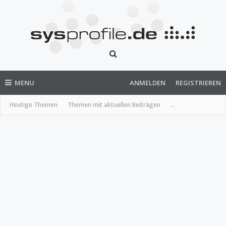
MENU
ANMELDEN
REGISTRIEREN
Heutige Themen
Themen mit aktuellen Beiträgen
...