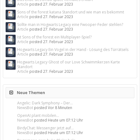
Article
posted
27. Februar 2023
Sons of the forest katana Standort und wie man es bekommt
Article
posted
27. Februar 2023
Sollte man in Hogwarts Legacy eine Fwooper-Feder stehlen?
Article
posted
27. Februar 2023
Ist Sons of the forest ein Multiplayer-Spiel?
Article
posted
27. Februar 2023
Hogwarts Legacy Ein Vogel in der Hand - Lösung des Türrätsels
Article
posted
27. Februar 2023
Hogwarts Legacy Ghost of our Love Schwimmkerzen Karte
Standort
Article
posted
27. Februar 2023
Neue Themen
Angelic: Dark Symphony – Der...
NewsBot
posted
Vor 8 Minuten
OpenAI plant mobilen...
NewsBot
posted
Heute um 07:12 Uhr
BirdyChat: Messenger jetzt auf...
NewsBot
posted
Heute um 07:12 Uhr