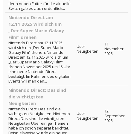
denn neben Futter für die aktuelle
Switch gab es auch ordentlich...
Nintendo Direct am
12.11.2025 wird sich um
„Der Super Mario Galaxy
Film“ drehen
Nintendo Direct am 12.11.2025
11.
User-
wird sich um „Der Super Mario
November
Neuigkeiten
Galaxy Film“ drehen: Nintendo
2025
Direct am 12.11.2025 wird sich um
„Der Super Mario Galaxy Film“
drehen November 2025 um 15 Uhr
eine neue Nintendo Direct
bestätigt. Im Rahmen des digitalen
Events will man den...
Nintendo Direct: Das sind
die wichtigsten
Neuigkeiten
Nintendo Direct: Das sind die
12.
User-
wichtigsten Neuigkeiten: Nintendo
September
Neuigkeiten
Direct: Das sind die wichtigsten
2025
Neuigkeiten Über einige Themen
habe ich schon separat berichtet.
Beispielsweise wurde ein neuer