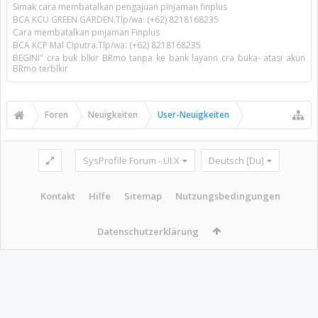
Simak cara membatalkan pengajuan pinjaman finplus
BCA KCU GREEN GARDEN.Tlp/wa: (+62) 8218168235
Cara membatalkan pinjaman Finplus
BCA KCP Mal Ciputra.Tlp/wa: (+62) 8218168235
BEGINI" cra buk blkir BRmo tanpa ke bank layann cra buka- atasi akun
BRmo terblkir
Foren
Neuigkeiten
User-Neuigkeiten
SysProfile Forum - UI.X
Deutsch [Du]
Kontakt
Hilfe
Sitemap
Nutzungsbedingungen
Datenschutzerklärung