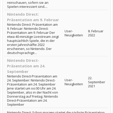
reinschauen, sofern sie an
Spielen interessiert sind....
Nintendo Direct:
Präsentation am 9. Februar
Nintendo Direct: Präsentation am
9. Februar: Nintendo Direct:
User-
8. Februar
Präsentation am 9. Februar Der
Neuigkeiten
2022
etwa 40-minütige Livestream zeigt
hauptsächlich Spiele, die in der
ersten Jahreshälfte 2022
erscheinen, so Nintendo. Der
deutschsprachige...
Nintendo Direct-
Präsentation am 24.
September
Nintendo Direct-Präsentation am
22.
User-
24. September: Nintendo Direct-
September
Neuigkeiten
Präsentation am 24. September
2021
Jene startet um oo:00 Uhr am 24.
September, also in der Nacht von
Donnerstag auf Freitag. Nintendo
Direct-Präsentation am 24.
September
Nintendo Direct: Schon morgen startet die nächste Präsentation