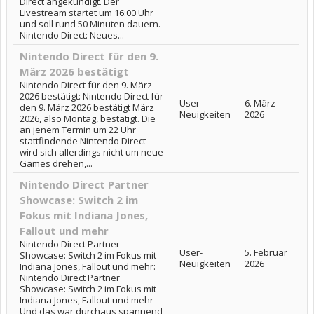
Direct angekündigt. Der
Livestream startet um 16:00 Uhr
und soll rund 50 Minuten dauern.
Nintendo Direct: Neues...
Nintendo Direct für den 9.
März 2026 bestätigt
Nintendo Direct für den 9. März
2026 bestätigt: Nintendo Direct für
User-
6. März
den 9. März 2026 bestätigt März
Neuigkeiten
2026
2026, also Montag, bestätigt. Die
an jenem Termin um 22 Uhr
stattfindende Nintendo Direct
wird sich allerdings nicht um neue
Games drehen,...
Nintendo Direct Partner
Showcase: Switch 2 im
Fokus mit Indiana Jones,
Fallout und mehr
Nintendo Direct Partner
User-
5. Februar
Showcase: Switch 2 im Fokus mit
Neuigkeiten
2026
Indiana Jones, Fallout und mehr:
Nintendo Direct Partner
Showcase: Switch 2 im Fokus mit
Indiana Jones, Fallout und mehr
Und das war durchaus spannend,