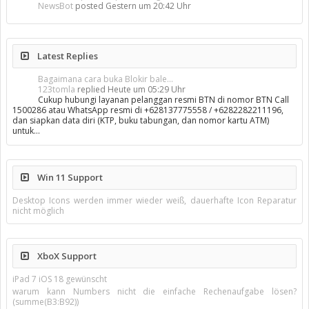
NewsBot
posted
Gestern um 20:42 Uhr
Latest Replies
Bagaimana cara buka Blokir bale...
123tomla
replied
Heute um 05:29 Uhr
Cukup hubungi layanan pelanggan resmi BTN di nomor BTN Call
1500286 atau WhatsApp resmi di +628137775558 / +6282282211196,
dan siapkan data diri (KTP, buku tabungan, dan nomor kartu ATM)
untuk…
Win 11 Support
Desktop Icons werden immer wieder weiß, dauerhafte Icon Reparatur
nicht möglich
XboX Support
iPad 7 iOS 18 gewünscht
warum kann Numbers nicht die einfache Rechenaufgabe lösen?
(summe(B3:B92))