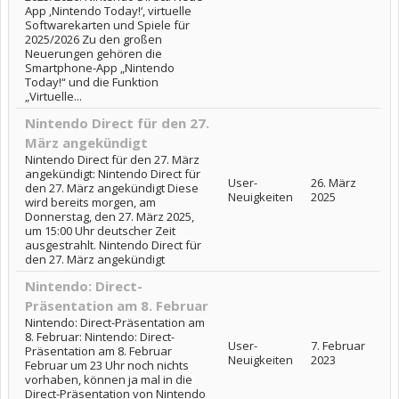
App ‚Nintendo Today!‘, virtuelle
Softwarekarten und Spiele für
2025/2026 Zu den großen
Neuerungen gehören die
Smartphone-App „Nintendo
Today!“ und die Funktion
„Virtuelle...
Nintendo Direct für den 27.
März angekündigt
Nintendo Direct für den 27. März
angekündigt: Nintendo Direct für
User-
26. März
den 27. März angekündigt Diese
Neuigkeiten
2025
wird bereits morgen, am
Donnerstag, den 27. März 2025,
um 15:00 Uhr deutscher Zeit
ausgestrahlt. Nintendo Direct für
den 27. März angekündigt
Nintendo: Direct-
Präsentation am 8. Februar
Nintendo: Direct-Präsentation am
8. Februar: Nintendo: Direct-
User-
7. Februar
Präsentation am 8. Februar
Neuigkeiten
2023
Februar um 23 Uhr noch nichts
vorhaben, können ja mal in die
Direct-Präsentation von Nintendo