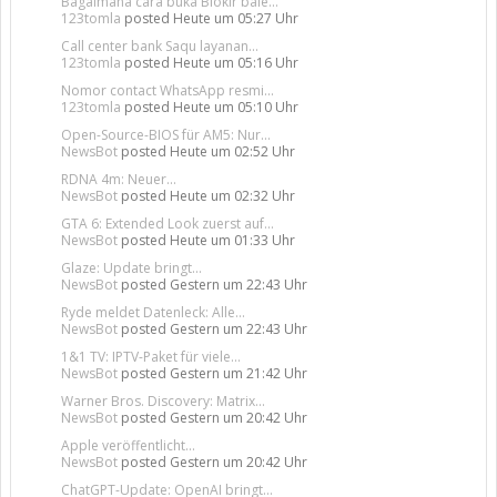
Bagaimana cara buka Blokir bale...
123tomla
posted
Heute um 05:27 Uhr
Call center bank Saqu layanan...
123tomla
posted
Heute um 05:16 Uhr
Nomor contact WhatsApp resmi...
123tomla
posted
Heute um 05:10 Uhr
Open-Source-BIOS für AM5: Nur...
NewsBot
posted
Heute um 02:52 Uhr
RDNA 4m: Neuer...
NewsBot
posted
Heute um 02:32 Uhr
GTA 6: Extended Look zuerst auf...
NewsBot
posted
Heute um 01:33 Uhr
Glaze: Update bringt...
NewsBot
posted
Gestern um 22:43 Uhr
Ryde meldet Datenleck: Alle...
NewsBot
posted
Gestern um 22:43 Uhr
1&1 TV: IPTV-Paket für viele...
NewsBot
posted
Gestern um 21:42 Uhr
Warner Bros. Discovery: Matrix...
NewsBot
posted
Gestern um 20:42 Uhr
Apple veröffentlicht...
NewsBot
posted
Gestern um 20:42 Uhr
ChatGPT-Update: OpenAI bringt...