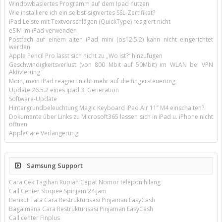
Windowbasiertes Programm auf dem Ipad nutzen
Wie installiere ich ein selbst-signiertes SSL-Zertifikat?
iPad Leiste mit Textvorschlägen (QuickType) reagiert nicht
eSIM im iPad verwenden
Postfach auf einem alten iPad mini (os12.5.2) kann nicht eingerichtet
werden
Apple Pencil Pro lässt sich nicht zu „Wo ist?“ hinzufügen
Geschwindigkeitsverlust (von 800 Mbit auf 50Mbit) im WLAN bei VPN
Aktivierung
Moin, mein iPad reagiert nicht mehr auf die fingersteuerung
Update 26.5.2 eines ipad 3. Generation
Software-Update
Hintergrundbeleuchtung Magic Keyboard iPad Air 11’’ M4 einschalten?
Dokumente über Links zu Microsoft365 lassen sich in iPad u. iPhone nicht
öffnen
AppleCare Verlängerung
Samsung Support
Cara Cek Tagihan Rupiah Cepat Nomor telepon hilang
Call Center Shopee Spinjam 24.jam
Berikut Tata Cara Restrukturisasi Pinjaman EasyCash
Bagaimana Cara Restrukturisasi Pinjaman EasyCash
Call center Finplus