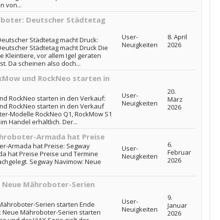
n von...
boter: Deutscher Städtetag
User-
8. April
Deutscher Städtetag macht Druck:
Neuigkeiten
2026
Deutscher Städtetag macht Druck Die
Kleintiere, vor allem Igel geraten
st. Da scheinen also doch...
kMow und RockNeo starten in
20.
User-
d RockNeo starten in den Verkauf:
März
Neuigkeiten
d RockNeo starten in den Verkauf
2026
oter-Modelle RockNeo Q1, RockMow S1
m Handel erhältlich. Der...
roboter-Armada hat Preise
6.
r-Armada hat Preise: Segway
User-
Februar
 hat Preise Preise und Termine
Neuigkeiten
2026
nachgelegt. Segway Navimow: Neue
: Neue Mähroboter-Serien
9.
User-
Mähroboter-Serien starten Ende
Januar
Neuigkeiten
X: Neue Mähroboter-Serien starten
2026