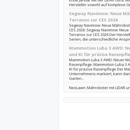
Ende Januar Mit der LiDAX Ultra Ser
Hersteller sowohl auf komplexe Gro
Segway Navimow: Neue Mähr
Terranox zur CES 2026
Segway Navimow: Neue Mähroboter-
CES 2026: Segway Navimow: Neue M
Terranox zur CES 2026 Der Herstell
Serien, die unterschiedliche Anspr
Mammotion Luba 3 AWD: Ne
und KI für präzise Rasenpfl
Mammotion Luba 3 AWD: Neuer Mähr
Rasenpflege: Mammotion Luba 3 A
KI für präzise Rasenpflege Der Mä
Unternehmens markiert, kann dank
Garten...
NexLawn: Mähroboter mit LiDAR un