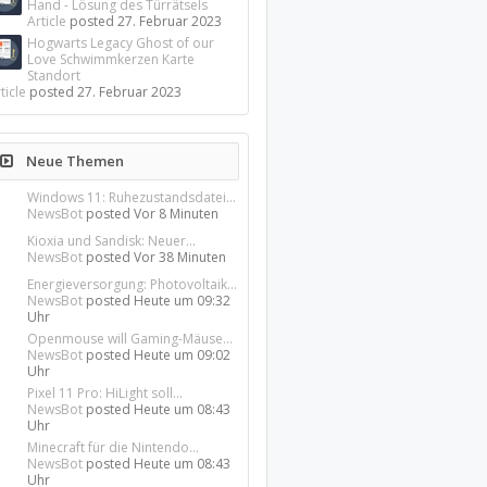
Hand - Lösung des Türrätsels
Article
posted
27. Februar 2023
Hogwarts Legacy Ghost of our
Love Schwimmkerzen Karte
Standort
ticle
posted
27. Februar 2023
Neue Themen
Windows 11: Ruhezustandsdatei...
NewsBot
posted
Vor 8 Minuten
Kioxia und Sandisk: Neuer...
NewsBot
posted
Vor 38 Minuten
Energieversorgung: Photovoltaik...
NewsBot
posted
Heute um 09:32
Uhr
Openmouse will Gaming-Mäuse...
NewsBot
posted
Heute um 09:02
Uhr
Pixel 11 Pro: HiLight soll...
NewsBot
posted
Heute um 08:43
Uhr
Minecraft für die Nintendo...
NewsBot
posted
Heute um 08:43
Uhr