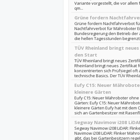
Variante vorgestellt, die vor alle
qm...
Grüne fordern Nachtfahrve
Grüne fordern Nachtfahrverbot fü
Nachtfahrverbot für Mähroboter Ei
Bundesregierung den Betrieb der 
die hellen Tagesstunden begrenzt.
TÜV Rheinland bringt neues
den Start
TÜV Rheinland bringt neues Zertifi
Rheinland bringt neues Zertifikat 
konzentrierten sich Prüfsiegel oft 
technische Basics. Der TÜV Rheinlan
Eufy C15: Neuer Mährobote
kleinere Gärten
Eufy C15: Neuer Mähroboter ohne 
Gärten: Eufy C15: Neuer Mährobot
kleinere Gärten Eufy hat mit dem 
sich an Gartenbesitzer mit Rasenfl
Segway Navimow i208 LiDAR
Segway Navimow i208 LiDAR: Flink
Navimow i208 LiDAR: Flinker Mähr
gibt, das bei Gartenbesitzern reg