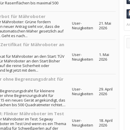
m für Rasenflächen bis maximal 500
rbot für Mähroboter
r Mähroboter: Grüne fordern
User-
21. Mai
Ar
n neuer Antrag sieht vor, dass die
Neuigkeiten
2026
automatischen Mäher gesetzlich auf
 Geht es nach...
 Zertifikat für Mähroboter an
User-
1. Mai
kat für Mähroboter an den Start: TÜV
Neuigkeiten
2026
für Mähroboter an den Start Bisher
auf die reine Sicherheit oder
d legt jetzt mit dem...
r ohne Begrenzungsdraht für
User-
29. April
Begrenzungsdraht für kleinere
Neuigkeiten
2026
er ohne Begrenzungsdraht für
C15 ein neues Gerät angekündigt, das
ächen bis 500 Quadratmeter richtet....
: Flinker Mähroboter im Test
er Mähroboter im Test: Segway
User-
18. April
oboter im Test Und wenn es ein Thema
Neuigkeiten
2026
elmäßig für Schweißperlen auf der