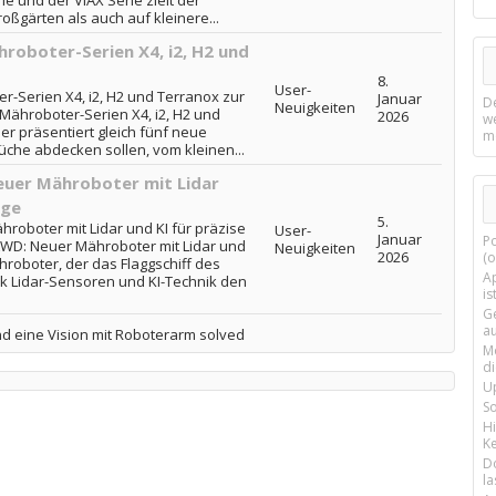
ie und der ViAX Serie zielt der
ßgärten als auch auf kleinere...
oboter-Serien X4, i2, H2 und
8.
User-
Serien X4, i2, H2 und Terranox zur
Januar
D
Neuigkeiten
ähroboter-Serien X4, i2, H2 und
2026
w
er präsentiert gleich fünf neue
m
üche abdecken sollen, vom kleinen...
uer Mähroboter mit Lidar
ege
5.
oboter mit Lidar und KI für präzise
User-
Januar
P
WD: Neuer Mähroboter mit Lidar und
Neuigkeiten
2026
(o
hroboter, der das Flaggschiff des
Ap
 Lidar-Sensoren und KI-Technik den
is
G
a
d eine Vision mit Roboterarm solved
M
d
U
S
H
Ke
D
la