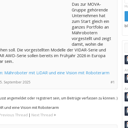
Das zur MOVA-
H
Gruppe gehörende
Unternehmen hat
zum Start gleich ein
b
ganzes Portfolio an
Mährobotern
vorgestellt und zeigt
damit, wohin die
hen soll. Die vorgestellten Modelle der VIDAR-Serie und
AR AWD-Serie sollen bereits im Frühjahr 2026 in Europa
r sein..
Ar
: Mähroboter mit LiDAR und eine Vision mit Roboterarm
5. September 2025
#1
Ar
sst angemeldet oder registriert sein, um Beiträge verfassen zu können. )
R und eine Vision mit Roboterarm
Previous Thread
|
Next Thread
>