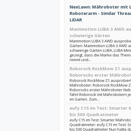
NexLawn: Mähroboter mit Li
Roboterarm - Similar Thre
LiDAR
Mammotion LUBA 3 AWD aus
schwierige Gärten
Mammotion LUBA 3 AWD ausprobier
Gärten: Mammotion LUBA 3 AWD au
schwierige Gärten LUBA, LUBA Min
gezeigt, dass die Marke das Them
nimmt und...
Roborock RockMow Z1 auspro
Roborocks erster Mährobo
Roborock RockMow Z1 ausprobiert:
Mähroboter: Roborock RockMow Z1 
Roborocks erster Mähroboter Ne
fährt Roborock mit Mährobotern j
im Garten. Zum...
eufy C15 im Test: Smarter 
bis 500 Quadratmeter
eufy C15 im Test: Smarter Mährobot
Quadratmeter: eufy C15 im Test: S
bis 500 Quadratmeter Nun hatte 