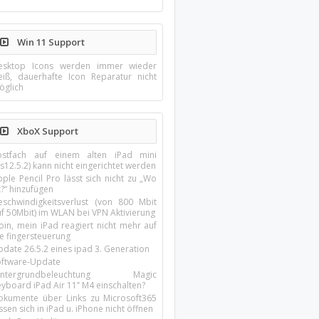
Win 11 Support
esktop Icons werden immer wieder
eiß, dauerhafte Icon Reparatur nicht
öglich
XboX Support
ostfach auf einem alten iPad mini
s12.5.2) kann nicht eingerichtet werden
ple Pencil Pro lässt sich nicht zu „Wo
t?“ hinzufügen
eschwindigkeitsverlust (von 800 Mbit
uf 50Mbit) im WLAN bei VPN Aktivierung
oin, mein iPad reagiert nicht mehr auf
ie fingersteuerung
pdate 26.5.2 eines ipad 3. Generation
oftware-Update
intergrundbeleuchtung Magic
yboard iPad Air 11’’ M4 einschalten?
okumente über Links zu Microsoft365
ssen sich in iPad u. iPhone nicht öffnen