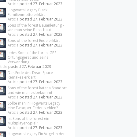
Article
posted
27. Februar 2023
Hogwarts Legacy Black
Familienmotto erklärt
Article
posted
27. Februar 2023
Sons of the forest Bauanleitung -
wie man seine Basis baut
Article
posted
27. Februar 2023
Sons of the forest Ende erklärt
Article
posted
27. Februar 2023
Jedes Sons of the forest GPS-
Ortungsgerät und seine
Verwendung
ticle
posted
27. Februar 2023
Das Ende des Dead Space
Remakes erklärt
Article
posted
27. Februar 2023
Sons of the forest katana Standort
und wie man es bekommt
Article
posted
27. Februar 2023
Sollte man in Hogwarts Legacy
eine Fwooper-Feder stehlen?
Article
posted
27. Februar 2023
Ist Sons of the forest ein
Multiplayer-Spiel?
Article
posted
27. Februar 2023
Hogwarts Legacy Ein Vogel in der