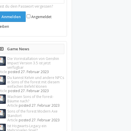
ast du dein Passwort vergessen?
Angemeldet
leiben
Game News
Die Vorinstallation von Genshin
Impact Version 3.5 ist jetzt
verfügbar
ticle
posted
27. Februar 2023
Du kannst Kelvin und andere NPCs
in Sons of the forest mit diesem
einfachen Befehl klonen
ticle
posted
27. Februar 2023
Wachsen Sons of the forest-
Bäume nach?
Article
posted
27. Februar 2023
Sons of the forest Modern Axe
Standort
Article
posted
27. Februar 2023
Ist Hogwarts-Legacy ein
Mehrspieler-Spiel?