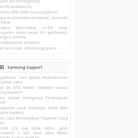
ppleCare Verlängerung
M-PIN deaktivieren
lches VPN sollte man installieren
pps verschwinden im Exposé, sind nicht
chtbar
-PadAir Wifi+Celluar A1475 beim
inspielen eines neuen iOS gescheitert,
nge in Schleife
odellnummer ermitteln
ad ist in einer Aktivierungssperre
Samsung Support
agaimana Cara Ajukan Restrukturisasi
injaman Samir
ale By BTN Mobile Terblokir Karena
upa password
ara Ajukan Keringanan Pembayaran
amir
atakelola untuk membuka blokir BWS
obile banking
ata Cara Membatalkan Pinjaman Uang
ndo
EGINI Cra buk blokr BRmo Salah
assword 3 kali atasi akun BRmo
erblokr +cukup lewat hp