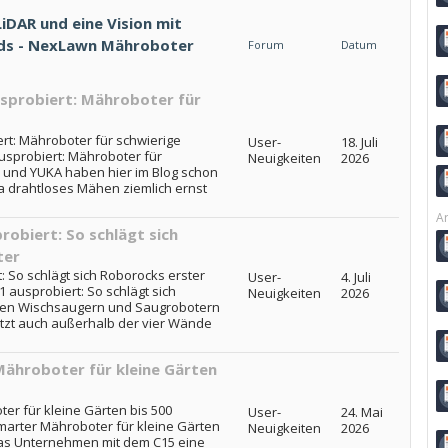
DAR und eine Vision mit
ads - NexLawn Mähroboter
Forum
Datum
probiert: Mähroboter für
t: Mähroboter für schwierige
User-
18. Juli
sprobiert: Mähroboter für
Neuigkeiten
2026
i und YUKA haben hier im Blog schon
a drahtloses Mähen ziemlich ernst
Ar
biert: So schlägt sich
ter
 So schlägt sich Roborocks erster
User-
4. Juli
ausprobiert: So schlägt sich
Neuigkeiten
2026
ben Wischsaugern und Saugrobotern
etzt auch außerhalb der vier Wände
Mähroboter für kleine Gärten
er für kleine Gärten bis 500
User-
24. Mai
marter Mähroboter für kleine Gärten
Neuigkeiten
2026
das Unternehmen mit dem C15 eine