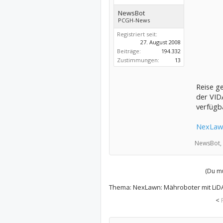
NewsBot
PCGH-News
Registriert seit:
27. August 2008
Beiträge:
194.332
Zustimmungen:
13
Reise ge
der VID
verfügba
NexLawn
NewsBot,
(Du mu
Thema:
NexLawn: Mähroboter mit LiDA
<