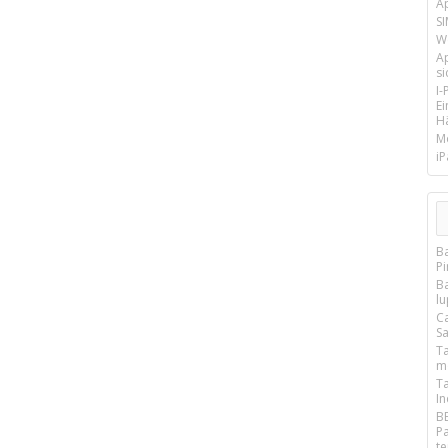
A
SI
We
A
si
I
E
Hä
M
iP
B
P
B
l
C
S
T
m
T
I
B
P
t