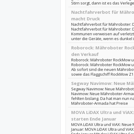
Stirn sorgt, dann ist es das Verlege
Nachtfahrverbot für Mähro
macht Druck
Nachtfahrverbot für Mähroboter: 
Nachtfahrverbot für Mähroboter: 
Kommunen verweisen auf verletzte 
unter die Geräte, wenn es dunkel i
Roborock: Mähroboter Roc
den Verkauf
Roborock: Mähroboter RockMow un
Roborock: Mähroboter RockMow un
Ab sofort sind die neuen Mährob
sowie das Flaggschiff RockMow Z1 i
Segway Navimow: Neue Mäh
Segway Navimow: Neue Mährobote
Navimow: Neue Mähroboter-Armada
fehlten bislang. Da hat man nun 
Mähroboter-Armada hat Preise
MOVA LiDAX Ultra und ViAX
starten Ende Januar
MOVA LiDAX Ultra und ViAX: Neue 
Januar: MOVA LiDAX Ultra und ViA