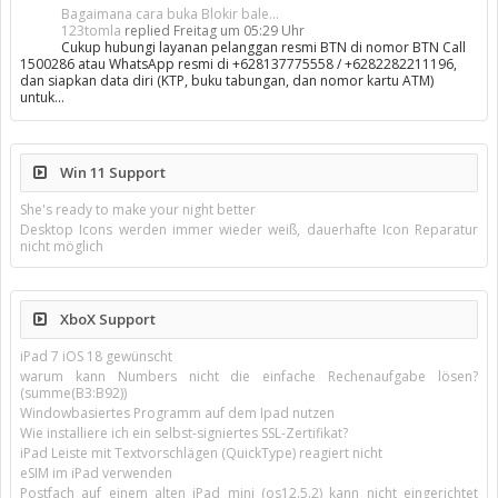
Bagaimana cara buka Blokir bale...
123tomla
replied
Freitag um 05:29 Uhr
Cukup hubungi layanan pelanggan resmi BTN di nomor BTN Call
1500286 atau WhatsApp resmi di +628137775558 / +6282282211196,
dan siapkan data diri (KTP, buku tabungan, dan nomor kartu ATM)
untuk…
Win 11 Support
She's ready to make your night better
Desktop Icons werden immer wieder weiß, dauerhafte Icon Reparatur
nicht möglich
XboX Support
iPad 7 iOS 18 gewünscht
warum kann Numbers nicht die einfache Rechenaufgabe lösen?
(summe(B3:B92))
Windowbasiertes Programm auf dem Ipad nutzen
Wie installiere ich ein selbst-signiertes SSL-Zertifikat?
iPad Leiste mit Textvorschlägen (QuickType) reagiert nicht
eSIM im iPad verwenden
Postfach auf einem alten iPad mini (os12.5.2) kann nicht eingerichtet