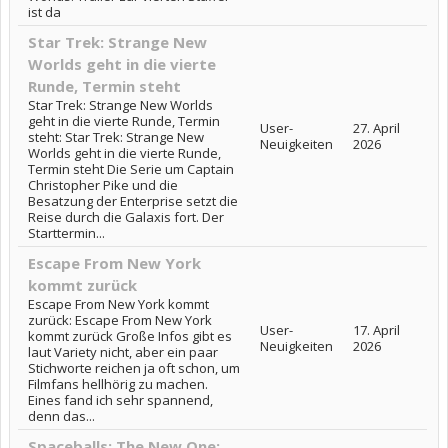
ist da
Star Trek: Strange New
Worlds geht in die vierte
Runde, Termin steht
Star Trek: Strange New Worlds
geht in die vierte Runde, Termin
User-
27. April
steht: Star Trek: Strange New
Neuigkeiten
2026
Worlds geht in die vierte Runde,
Termin steht Die Serie um Captain
Christopher Pike und die
Besatzung der Enterprise setzt die
Reise durch die Galaxis fort. Der
Starttermin...
Escape From New York
kommt zurück
Escape From New York kommt
zurück: Escape From New York
User-
17. April
kommt zurück Große Infos gibt es
Neuigkeiten
2026
laut Variety nicht, aber ein paar
Stichworte reichen ja oft schon, um
Filmfans hellhörig zu machen.
Eines fand ich sehr spannend,
denn das...
Spaceballs: The New One: