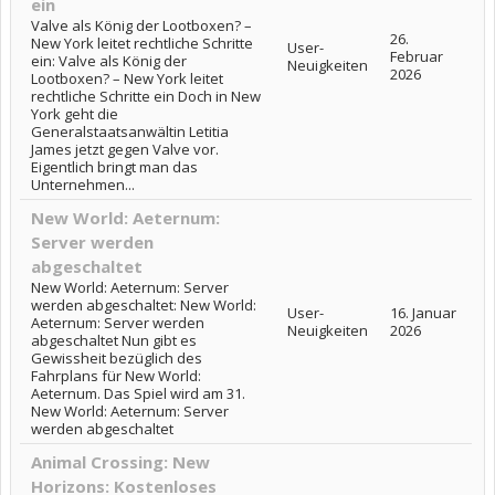
ein
Valve als König der Lootboxen? –
26.
New York leitet rechtliche Schritte
User-
Februar
ein: Valve als König der
Neuigkeiten
2026
Lootboxen? – New York leitet
rechtliche Schritte ein Doch in New
York geht die
Generalstaatsanwältin Letitia
James jetzt gegen Valve vor.
Eigentlich bringt man das
Unternehmen...
New World: Aeternum:
Server werden
abgeschaltet
New World: Aeternum: Server
werden abgeschaltet: New World:
User-
16. Januar
Aeternum: Server werden
Neuigkeiten
2026
abgeschaltet Nun gibt es
Gewissheit bezüglich des
Fahrplans für New World:
Aeternum. Das Spiel wird am 31.
New World: Aeternum: Server
werden abgeschaltet
Animal Crossing: New
Horizons: Kostenloses