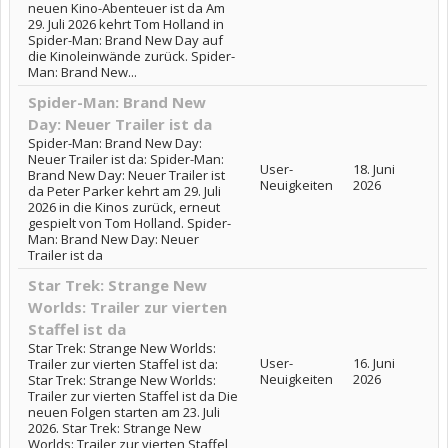
neuen Kino-Abenteuer ist da Am
29. Juli 2026 kehrt Tom Holland in
Spider-Man: Brand New Day auf
die Kinoleinwände zurück. Spider-
Man: Brand New...
Spider-Man: Brand New
Day: Neuer Trailer ist da
Spider-Man: Brand New Day:
Neuer Trailer ist da: Spider-Man:
User-
18. Juni
Brand New Day: Neuer Trailer ist
Neuigkeiten
2026
da Peter Parker kehrt am 29. Juli
2026 in die Kinos zurück, erneut
gespielt von Tom Holland. Spider-
Man: Brand New Day: Neuer
Trailer ist da
Star Trek: Strange New
Worlds: Trailer zur vierten
Staffel ist da
Star Trek: Strange New Worlds:
User-
16. Juni
Trailer zur vierten Staffel ist da:
Neuigkeiten
2026
Star Trek: Strange New Worlds:
Trailer zur vierten Staffel ist da Die
neuen Folgen starten am 23. Juli
2026. Star Trek: Strange New
Worlds: Trailer zur vierten Staffel