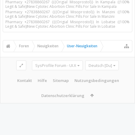
Pharmacy +27838860267 {{{Origial Misoprostol}} In Kampala ((100%
Legit & Safe))New Cytotec Abortion Clinic Pills For Sale In Kampala
Pharmacy +27838860267 {{{Origial Misoprostol}} In Manzini ((100%
Legit & Safe))New Cytotec Abortion Clinic Pills For Sale In Manzini
Pharmacy +27838860267 {{{Origial Misoprostol}} In Lobatse ((100%
Legit & Safe))New Cytotec Abortion Clinic Pills For Sale In Lobatse
Foren
Neuigkeiten
User-Neuigkeiten
SysProfile Forum - UI.X
Deutsch [Du]
Kontakt
Hilfe
Sitemap
Nutzungsbedingungen
Datenschutzerklärung