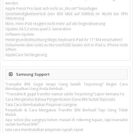
werden
Apple Pencil Pro lässt sich nicht zu „Wo ist?“ hinzufügen
Geschwindigkeitsverlust (von 800 Mbit auf 50Mbit) im WLAN bei VPN
Aktivierung
Moin, mein iPad reagiert nicht mehr auf die fingersteuerung
Update 26.5.2 eines ipad 3. Generation
Software-Update
Hintergrundbeleuchtung Magic Keyboard iPad Air 11’’ M4 einschalten?
Dokumente über Links zu Microsoft365 lassen sich in iPad u. iPhone nicht
öffnen
AppleCare Verlängerung
Samsung Support
Transaksi BNI Gagal tetapi Uang Sudah Terpotong? Begini Cara
Mendapatkan Uang Anda Kembali...
"Transaksi B gagal transfer namun saldo Terpotong? Lapor kemana Ya
Cara Mengetahui Bahwa Pengembalian Dana BNI Sudah Diproses
Tata Cara Membatalkan Pinjaman Uangme
Penyebab & Cara Mengatasi Transfer BNI Berhasil Tapi Uang Tidak
Masuk
Apa solusi jika uangnya belum masuk di rekening tujuan, tapi transaksi
sudah berhasil BNI?
tata cara membatalkan pinjaman rupiah cepat