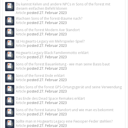
Du kannst Kelvin und andere NPCs in Sons of the forest mit
diesem einfachen Befehl klonen
Article
posted
27. Februar 2023
Wachsen Sons of the forest-Bäume nach?
Article
posted
27. Februar 2023
Sons of the forest Modern Axe Standort
Article
posted
27. Februar 2023
Ist Hogwarts-Legacy ein Mehrspieler-Spiel?
Article
posted
27. Februar 2023
Hogwarts Legacy Black Familienmotto erklärt
Article
posted
27. Februar 2023
Sons of the forest Bauanleitung - wie man seine Basis baut
Article
posted
27. Februar 2023
Sons of the forest Ende erklärt
Article
posted
27. Februar 2023
Jedes Sons of the forest GPS-Ortungsgerät und seine Verwendung
Article
posted
27. Februar 2023
Das Ende des Dead Space Remakes erklärt
Article
posted
27. Februar 2023
Sons of the forest katana Standort und wie man es bekommt
Article
posted
27. Februar 2023
Sollte man in Hogwarts Legacy eine Fwooper-Feder stehlen?
Article
posted
27. Februar 2023