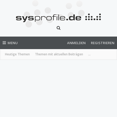
MENU
ANMELDEN
REGISTRIEREN
Heutige Themen
Themen mit aktuellen Beiträgen
...