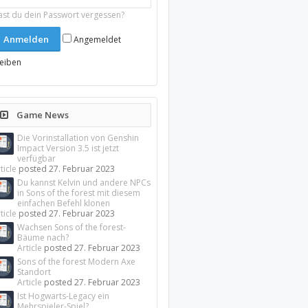
ast du dein Passwort vergessen?
Angemeldet
leiben
Game News
Die Vorinstallation von Genshin
Impact Version 3.5 ist jetzt
verfügbar
ticle
posted
27. Februar 2023
Du kannst Kelvin und andere NPCs
in Sons of the forest mit diesem
einfachen Befehl klonen
ticle
posted
27. Februar 2023
Wachsen Sons of the forest-
Bäume nach?
Article
posted
27. Februar 2023
Sons of the forest Modern Axe
Standort
Article
posted
27. Februar 2023
Ist Hogwarts-Legacy ein
Mehrspieler-Spiel?