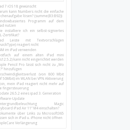
Pad 7 iOS 18 gewünscht
arum kann Numbers nicht die einfache
echenaufgabe lösen? (summe(B3:B92))
indowbasiertes Programm auf dem
pad nutzen
e installiere ich ein selbst-signiertes
L-Zertifikat?
Pad Leiste mit Textvorschlägen
uickType) reagiert nicht
SIM im iPad verwenden
ostfach auf einem alten iPad mini
s12.5.2) kann nicht eingerichtet werden
ple Pencil Pro lässt sich nicht zu „Wo
t?“ hinzufügen
eschwindigkeitsverlust (von 800 Mbit
uf 50Mbit) im WLAN bei VPN Aktivierung
oin, mein iPad reagiert nicht mehr auf
ie fingersteuerung
pdate 26.5.2 eines ipad 3. Generation
oftware-Update
intergrundbeleuchtung Magic
yboard iPad Air 11’’ M4 einschalten?
okumente über Links zu Microsoft365
ssen sich in iPad u. iPhone nicht öffnen
ppleCare Verlängerung