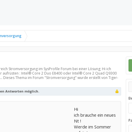
mversorgung
reich
Stromversorgung
im SysProfile Forum bei einer Lösung; Hi ich
 aufrüsten : Intel® Core 2 Duo E8400 oder Intel® Core 2 Quad Q9300
... Dieses Thema im Forum "
Stromversorgung
" wurde erstellt von Tiger-
ren Antworten möglich.
B
Hi
ich brauche ein neues
Nt !
P
Werde im Sommer