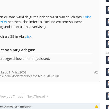
n du was wirklich gutes haben willst würde ich das
Coba
750w
nehmen, das liefert aktuell ne extrem saubere
g und ist extrem zuverlässig.
ch als SE in Alu
click
ert von Mr_Lachgas:
Ar
 abgeschlossen und geclosed.
 brot,
1. März 2008
#2
on einem Moderator bearbeitet:
2. Mai 2010
Previous Thread
|
Next Thread
>
ren Antworten möglich.