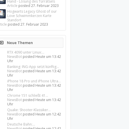
Hand - Lösung des Türrätsels
Article
posted
27. Februar 2023
Hogwarts Legacy Ghost of our
Love Schwimmkerzen Karte
Standort
ticle
posted
27. Februar 2023
Neue Themen
RTX 4090 unter Linux:...
NewsBot
posted
Heute um 13:42
Uhr
Banking: ING-App setzt künftig...
NewsBot
posted
Heute um 13:42
Uhr
iPhone 18 Pro und iPhone Ultra...
NewsBot
posted
Heute um 13:42
Uhr
Chrome 151 schließt 41...
NewsBot
posted
Heute um 13:42
Uhr
Quake: Shooter-Klassiker...
NewsBot
posted
Heute um 12:42
Uhr
Deutsche Bahn:...
NewsBot
posted
Heute um 12:42