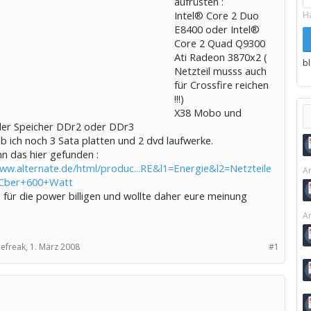
aufrüsten :
Intel® Core 2 Duo
H
E8400 oder Intel®
Core 2 Quad Q9300
Ati Radeon 3870x2 (
b
Netzteil musss auch
für Crossfire reichen
!!!)
X38 Mobo und
er Speicher DDr2 oder DDr3
b ich noch 3 Sata platten und 2 dvd laufwerke.
n das hier gefunden :
www.alternate.de/html/produc...RE&l1=Energie&l2=Netzteile
Ar
Cber+600+Watt
 für die power billigen und wollte daher eure meinung
Ar
efreak,
1. März 2008
#1