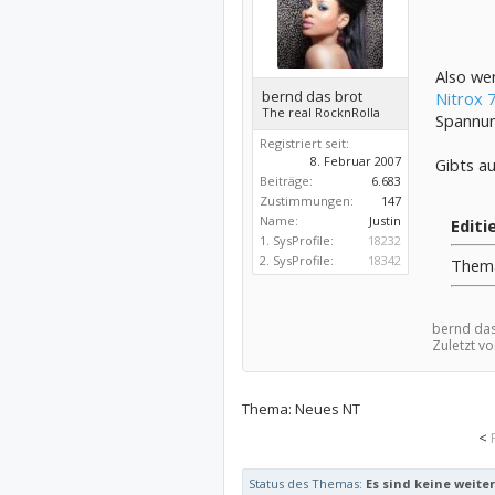
Also wen
bernd das brot
Nitrox 
The real RocknRolla
Spannun
Registriert seit:
8. Februar 2007
Gibts au
Beiträge:
6.683
Zustimmungen:
147
Name:
Justin
Editi
1. SysProfile:
18232
2. SysProfile:
18342
Thema
bernd das
Zuletzt v
Thema:
Neues NT
<
Status des Themas:
Es sind keine weite