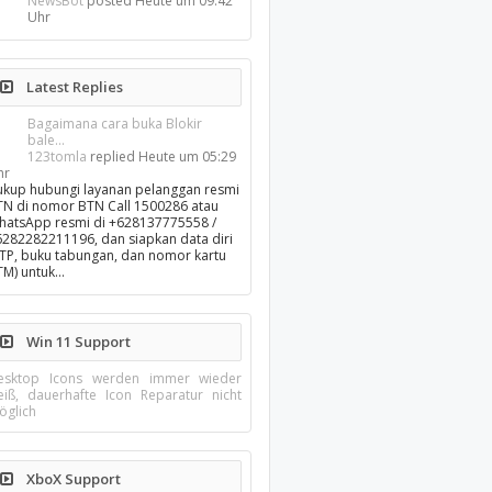
NewsBot
posted
Heute um 09:42
Uhr
Latest Replies
Bagaimana cara buka Blokir
bale...
123tomla
replied
Heute um 05:29
hr
ukup hubungi layanan pelanggan resmi
TN di nomor BTN Call 1500286 atau
hatsApp resmi di +628137775558 /
6282282211196, dan siapkan data diri
KTP, buku tabungan, dan nomor kartu
TM) untuk…
Win 11 Support
esktop Icons werden immer wieder
eiß, dauerhafte Icon Reparatur nicht
öglich
XboX Support