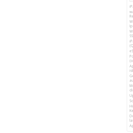
i
w
R
W
I
Wi
SS
i
(Q
e
P
(o
Ap
is
G
a
M
d
U
S
H
Ke
D
la
A