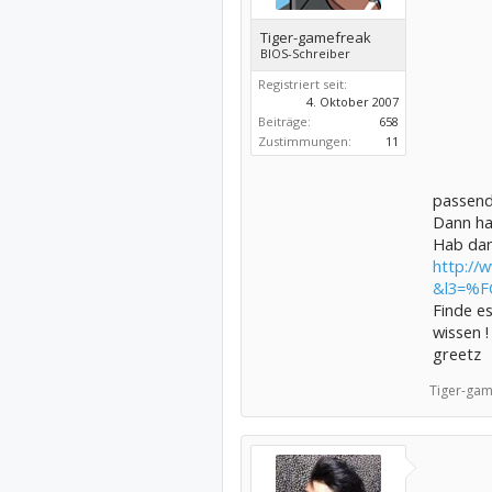
Tiger-gamefreak
BIOS-Schreiber
Registriert seit:
4. Oktober 2007
Beiträge:
658
Zustimmungen:
11
passend
Dann ha
Hab dan
http://
&l3=%F
Finde es
wissen !
greetz
Tiger-gam