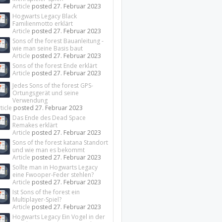
Article
posted
27. Februar 2023
Hogwarts Legacy Black
Familienmotto erklärt
Article
posted
27. Februar 2023
Sons of the forest Bauanleitung -
wie man seine Basis baut
Article
posted
27. Februar 2023
Sons of the forest Ende erklärt
Article
posted
27. Februar 2023
Jedes Sons of the forest GPS-
Ortungsgerät und seine
Verwendung
ticle
posted
27. Februar 2023
Das Ende des Dead Space
Remakes erklärt
Article
posted
27. Februar 2023
Sons of the forest katana Standort
und wie man es bekommt
Article
posted
27. Februar 2023
Sollte man in Hogwarts Legacy
eine Fwooper-Feder stehlen?
Article
posted
27. Februar 2023
Ist Sons of the forest ein
Multiplayer-Spiel?
Article
posted
27. Februar 2023
Hogwarts Legacy Ein Vogel in der