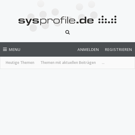
MENU
ANMELDEN
REGISTRIEREN
Heutige Themen
Themen mit aktuellen Beiträgen
...