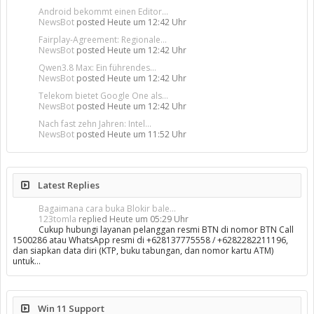
Android bekommt einen Editor...
NewsBot
posted
Heute um 12:42 Uhr
Fairplay-Agreement: Regionale...
NewsBot
posted
Heute um 12:42 Uhr
Qwen3.8 Max: Ein führendes...
NewsBot
posted
Heute um 12:42 Uhr
Telekom bietet Google One als...
NewsBot
posted
Heute um 12:42 Uhr
Nach fast zehn Jahren: Intel...
NewsBot
posted
Heute um 11:52 Uhr
Latest Replies
Bagaimana cara buka Blokir bale...
123tomla
replied
Heute um 05:29 Uhr
Cukup hubungi layanan pelanggan resmi BTN di nomor BTN Call
1500286 atau WhatsApp resmi di +628137775558 / +6282282211196,
dan siapkan data diri (KTP, buku tabungan, dan nomor kartu ATM)
untuk…
Win 11 Support