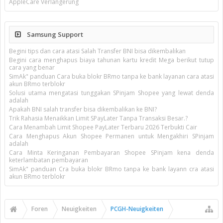
AppleCare Verlängerung
Samsung Support
Begini tips dan cara atasi Salah Transfer BNI bisa dikembalikan
Begini cara menghapus biaya tahunan kartu kredit Mega berikut tutup
cara yang benar
SimAk" panduan Cara buka blokr BRmo tanpa ke bank layanan cara atasi
akun BRmo terblokr
Solusi utama mengatasi tunggakan SPinjam Shopee yang lewat denda
adalah
Apakah BNI salah transfer bisa dikembalikan ke BNI?
Trik Rahasia Menaikkan Limit SPayLater Tanpa Transaksi Besar.?
Cara Menambah Limit Shopee PayLater Terbaru 2026 Terbukti Cair
Cara Menghapus Akun Shopee Permanen untuk Mengakhiri SPinjam
adalah
Cara Minta Keringanan Pembayaran Shopee SPinjam kena denda
keterlambatan pembayaran
SimAk" panduan Cra buka blokr BRmo tanpa ke bank layann cra atasi
akun BRmo terblokr
Foren
Neuigkeiten
PCGH-Neuigkeiten