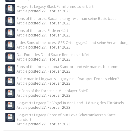
Hogwarts Legacy Black Familienmotto erklärt
Article
posted
27. Februar 2023
Sons of the forest Bauanleitung - wie man seine Basis baut
Article
posted
27. Februar 2023
Sons of the forest Ende erklärt
Article
posted
27. Februar 2023
Jedes Sons of the forest GPS-Ortungsgerät und seine Verwendung
Article
posted
27. Februar 2023
Das Ende des Dead Space Remakes erklärt
Article
posted
27. Februar 2023
Sons of the forest katana Standort und wie man es bekommt
Article
posted
27. Februar 2023
Sollte man in Hogwarts Legacy eine Fwooper-Feder stehlen?
Article
posted
27. Februar 2023
Ist Sons of the forest ein Multiplayer-Spiel?
Article
posted
27. Februar 2023
Hogwarts Legacy Ein Vogel in der Hand - Lösung des Türrätsels
Article
posted
27. Februar 2023
Hogwarts Legacy Ghost of our Love Schwimmkerzen Karte
Standort
Article
posted
27. Februar 2023