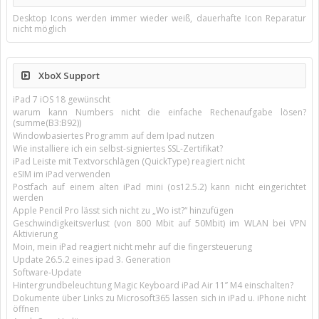
Desktop Icons werden immer wieder weiß, dauerhafte Icon Reparatur
nicht möglich
XboX Support
iPad 7 iOS 18 gewünscht
warum kann Numbers nicht die einfache Rechenaufgabe lösen?
(summe(B3:B92))
Windowbasiertes Programm auf dem Ipad nutzen
Wie installiere ich ein selbst-signiertes SSL-Zertifikat?
iPad Leiste mit Textvorschlägen (QuickType) reagiert nicht
eSIM im iPad verwenden
Postfach auf einem alten iPad mini (os12.5.2) kann nicht eingerichtet
werden
Apple Pencil Pro lässt sich nicht zu „Wo ist?“ hinzufügen
Geschwindigkeitsverlust (von 800 Mbit auf 50Mbit) im WLAN bei VPN
Aktivierung
Moin, mein iPad reagiert nicht mehr auf die fingersteuerung
Update 26.5.2 eines ipad 3. Generation
Software-Update
Hintergrundbeleuchtung Magic Keyboard iPad Air 11’’ M4 einschalten?
Dokumente über Links zu Microsoft365 lassen sich in iPad u. iPhone nicht
öffnen