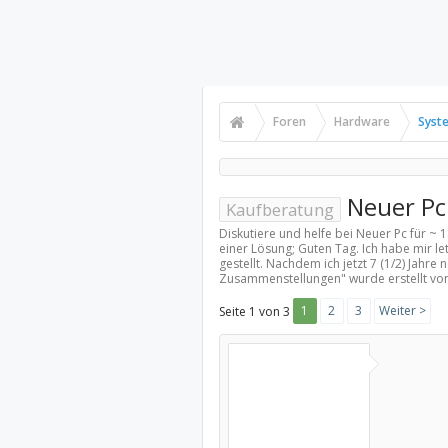
Foren
Hardware
Syst
Neuer Pc
Kaufberatung
Diskutiere und helfe bei Neuer Pc für ~
einer Lösung; Guten Tag. Ich habe mir
gestellt. Nachdem ich jetzt 7 (1/2) Jahr
Zusammenstellungen
" wurde erstellt v
1
2
3
Weiter >
Seite 1 von 3