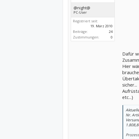
@night@
PC-User
Registriert seit:
19. März 2010
Beiträge:
24
Zustimmungen:
0
Dafür wo
Zusamme
Hier wä
brauche
Übertak
sicher...
Aufrüsta
etc...)
Aktuelle
Nr. Arti
Versan
1.808,8
Prozess