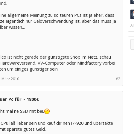
l schwarz
ind.
beschreibung: Cooler Master CM 690 PURE
ine allgemeine Meinung zu so teuren PCs ist ja eher, dass
Tower - ATXFormfaktor: Midi
ze eigentlich nur Geldverschwendung ist, aber das muss ja
messungen (Breite x Tiefe x Höhe): 21.3
Ar
lber wissen...
.5 cm x 48.2 cm
preis*: 79,00 €
l: Corsair 750HX, 750 Watt
elco ist nicht gerade der günstigste Shop im Netz, schau
 Hardwareversand, VV-Computer oder Mindfactory vorbei
beschreibung: Corsair HX750W -
rsorgung - 750 WattGerätetyp:
ten um einiges günstiger sein.
rsorgung - aktive Power Factor Correction
. März 2010
#2
pezifikationseinhaltung: ATX12V 2.3/ EPS12V
er Pc für ~ 1800€
preis*: 129,90 €
icht mal ne SSD mit bei.
arte: Sparkle GTX285 1024MB, PCI-Express
 CPu laß lieber sein und kauf dir nen i7-920 und übertakte
tbeschreibung: SPARKLE SXX2851024D3-HP
mit sparste gutes Geld.
kadapter - GF GTX 285 - 1