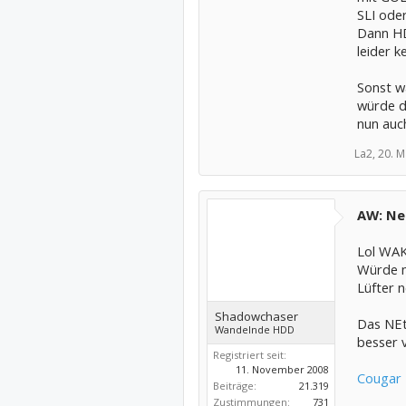
Laufwer
SLI oder
Versand
Dann HD
Betrieb
leider k
Ultimate
Sonst w
Besonde
ATELCO
würde d
nun auc
OEM-Be
Windows
La2,
20. M
Versand
AW: Neu
Rechner
damit n
Lol WAK
von mir
Würde m
Versan
Lüfter 
20,00 €
Shadowchaser
Das NEt
Wandelnde HDD
besser 
Registriert seit:
11. November 2008
Cougar
Beiträge:
21.319
Zustimmungen:
731