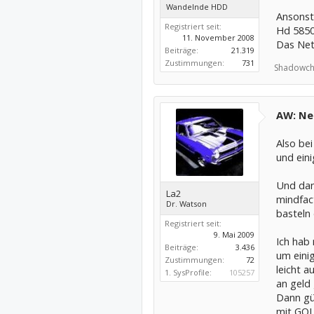
Wandelnde HDD
GBGerät
Ansonst
Registriert seit:
Hd 5850
11. November 2008
Das Netz
Verfügb
Beiträge:
21.319
Eine Li
Zustimmungen:
731
Shadowch
ist mögl
Versand
AW: Neu
Festpla
Also be
und ein
Produkt
Festpla
Und dann
Festplat
La2
mindfac
1/3H )
Dr. Watson
basteln
Versand
Registriert seit:
9. Mai 2009
Ich hab
Beiträge:
3.436
DVD-Bre
um einig
Zustimmungen:
72
leicht a
Produkt
1. SysProfile:
105257
DVD±RW
an geld
Dann gü
Serial 
mit GOL