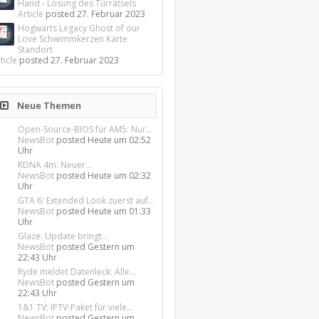
Hand - Lösung des Türrätsels
Article
posted
27. Februar 2023
Hogwarts Legacy Ghost of our
Love Schwimmkerzen Karte
Standort
ticle
posted
27. Februar 2023
Neue Themen
Open-Source-BIOS für AM5: Nur...
NewsBot
posted
Heute um 02:52
Uhr
RDNA 4m: Neuer...
NewsBot
posted
Heute um 02:32
Uhr
GTA 6: Extended Look zuerst auf...
NewsBot
posted
Heute um 01:33
Uhr
Glaze: Update bringt...
NewsBot
posted
Gestern um
22:43 Uhr
Ryde meldet Datenleck: Alle...
NewsBot
posted
Gestern um
22:43 Uhr
1&1 TV: IPTV-Paket für viele...
NewsBot
posted
Gestern um