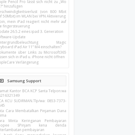
ple Pencil Pro lässt sich nicht zu „Wo
t?“ hinzufügen
eschwindigkeitsverlust (von 800 Mbit
uf 50Mbit) im WLAN bei VPN Aktivierung
oin, mein iPad reagiert nicht mehr auf
ie fingersteuerung
pdate 26.5.2 eines ipad 3. Generation
oftware-Update
intergrundbeleuchtung Magic
yboard iPad Air 11’’ M4 einschalten?
okumente über Links zu Microsoft365
ssen sich in iPad u. iPhone nicht öffnen
ppleCare Verlängerung
Samsung Support
lamat Kantor BCA KCP Santa Telpon:wa
8216321349
CA KCU SUDIRMAN.Tlp/wa: 0853-7373-
845
ata Cara Membatalkan Pinjaman Dana
rima
ara Minta Keringanan Pembayaran
hopee SPinjam kena denda
eterlambatan pembayaran