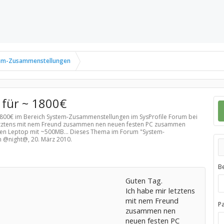
em-Zusammenstellungen
 für ~ 1800€
 1800€ im Bereich
System-Zusammenstellungen
im SysProfile Forum bei
 letztens mit nem Freund zusammen nen neuen festen PC zusammen
e nen Leptop mit ~500MB... Dieses Thema im Forum "
System-
on @night@,
20. März 2010
.
B
Guten Tag.
Ich habe mir letztens
mit nem Freund
P
zusammen nen
neuen festen PC