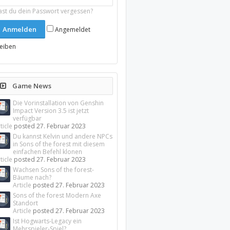
ast du dein Passwort vergessen?
Angemeldet
leiben
Game News
Die Vorinstallation von Genshin
Impact Version 3.5 ist jetzt
verfügbar
ticle
posted
27. Februar 2023
Du kannst Kelvin und andere NPCs
in Sons of the forest mit diesem
einfachen Befehl klonen
ticle
posted
27. Februar 2023
Wachsen Sons of the forest-
Bäume nach?
Article
posted
27. Februar 2023
Sons of the forest Modern Axe
Standort
Article
posted
27. Februar 2023
Ist Hogwarts-Legacy ein
Mehrspieler-Spiel?