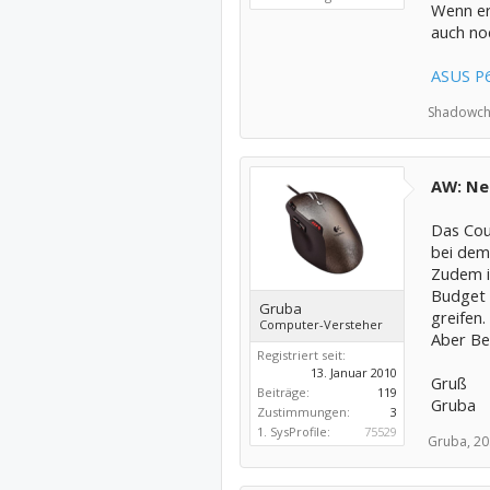
Wenn er
auch noc
ASUS P6
Shadowch
AW: Neu
Das Cou
bei dem 
Zudem is
Budget 
Gruba
greifen.
Computer-Versteher
Aber Be
Registriert seit:
13. Januar 2010
Gruß
Beiträge:
119
Gruba
Zustimmungen:
3
1. SysProfile:
75529
Gruba,
20