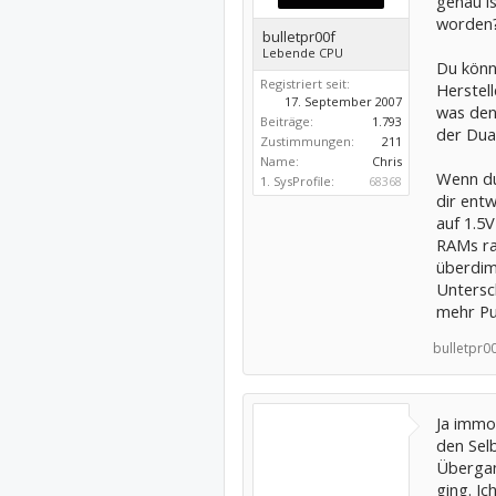
genau i
worden?
bulletpr00f
Lebende CPU
Du könn
Registriert seit:
Herstell
17. September 2007
was den
Beiträge:
1.793
der Dua
Zustimmungen:
211
Name:
Chris
Wenn du
1. SysProfile:
68368
dir entw
auf 1.5
RAMs ra
überdim
Untersc
mehr Pu
bulletpr00
Ja immo
den Sel
Übergan
ging. Ic