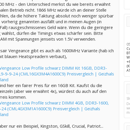
00 MHz - den Unterschied merkst du wie bereits erwähnt
len Betrieb nicht. 1866 MHz würde ich an deiner Stelle
ählen, da die höhere Taktung absolut noch weniger spürbar
 vorherig genannten ausfällt und in meinen Augen (in
Fall) rausgeschmissenes Geld wäre. Wenn du die geringere
wählst, dürfen die Timings etwas schärfer sein. Bitte
RAM mit Spannungen jenseits von 1.5V verwenden.
0
C
sair Vengeance gibt es auch als 1600MHz Variante (hab ich
B
mit blauen Heatspreadern verbaut),
W
+
(
 Vengeance Low Profile schwarz DIMM Kit 16GB, DDR3-
A
L9-9-9-24 (CML16GX3M4A1600C9) Preisvergleich | Geizhals
land
ind hier ein fairer Preis für ein 16GB Kit. Kaufst du die
inzeln (aber wie erwähnt 4x), würdest du auch auf den
Preis kommen.
Sh
 Vengeance Low Profile schwarz DIMM 4GB, DDR3-1600,
D
-24 (CML4GX3M1A1600C9) Preisvergleich | Geizhals
w
m
land
ber nur ein Beispiel, Kingston, GSkill, Crucial, Patriot...