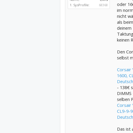
oder 16
1. SysProfile:
68368
im norma
nicht w
als beim
deinem 
Taktung 
keinen 
Den Cor
selbst 
Corsair
1600, C
Deutsch
- 138€ s
DIMMS e
selben 
Corsair
CL9-9-9
Deutsch
Das ist a