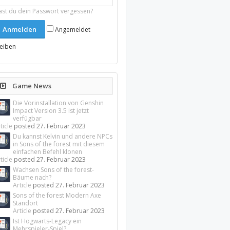
ast du dein Passwort vergessen?
Angemeldet
leiben
Game News
Die Vorinstallation von Genshin
Impact Version 3.5 ist jetzt
verfügbar
ticle
posted
27. Februar 2023
Du kannst Kelvin und andere NPCs
in Sons of the forest mit diesem
einfachen Befehl klonen
ticle
posted
27. Februar 2023
Wachsen Sons of the forest-
Bäume nach?
Article
posted
27. Februar 2023
Sons of the forest Modern Axe
Standort
Article
posted
27. Februar 2023
Ist Hogwarts-Legacy ein
Mehrspieler-Spiel?