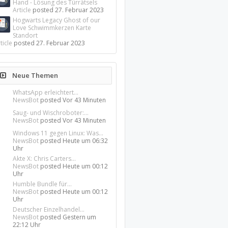
Hand - Lösung des Türrätsels
Article
posted
27. Februar 2023
Hogwarts Legacy Ghost of our
Love Schwimmkerzen Karte
Standort
ticle
posted
27. Februar 2023
Neue Themen
WhatsApp erleichtert...
NewsBot
posted
Vor 43 Minuten
Saug- und Wischroboter:...
NewsBot
posted
Vor 43 Minuten
Windows 11 gegen Linux: Was...
NewsBot
posted
Heute um 06:32
Uhr
Akte X: Chris Carters...
NewsBot
posted
Heute um 00:12
Uhr
Humble Bundle für...
NewsBot
posted
Heute um 00:12
Uhr
Deutscher Einzelhandel...
NewsBot
posted
Gestern um
22:12 Uhr