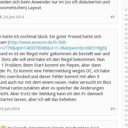
heiden sich beim Anwender nur im (so oft diskutierten und
kosmetischen) Layout.
i
w
f,
24. Juni 2014
#5
R
W
I
Wi
 hatte ich nochmal Glück. Ein guter Freund hatte sich
SS
Ram (
http://www.amazon.de/G-Skill-
i
...=UTF8&qid=1403378088&sr=1-9&keywords=ddr3+8gb
)
(Q
e
 und es ist ein Riegel mehr gekommen als bestellt war und
P
 Slots alle voll sind habe ich den Riegel bekommen. Nun
(o
h 1 Problem: Beim Start kommt ein Piepen, aber dann
Ap
 der Pc. Es kommt eine Fehlermeldung wegen OC, ich habe
is
hts overclocked und dieser Fehler kommt mit allen 3
G
a
 und auch nur mit dem einem neuen. Habe versucht im Bios
M
ochmal runterzutakten aber es speicher die Änderungen
d
 nicht. Aber trotz der Meldung kann ich den Pc dannach
U
tarten lassen, aber ich will das beheben.
S
H
24. Juni 2014
#6
Ke
D
la
A