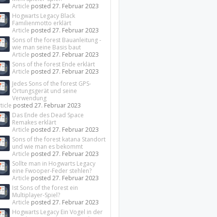
Article
posted
27. Februar 2023
Hogwarts Legacy Black
Familienmotto erklärt
Article
posted
27. Februar 2023
Sons of the forest Bauanleitung -
wie man seine Basis baut
Article
posted
27. Februar 2023
Sons of the forest Ende erklärt
Article
posted
27. Februar 2023
Jedes Sons of the forest GPS-
Ortungsgerät und seine
Verwendung
ticle
posted
27. Februar 2023
Das Ende des Dead Space
Remakes erklärt
Article
posted
27. Februar 2023
Sons of the forest katana Standort
und wie man es bekommt
Article
posted
27. Februar 2023
Sollte man in Hogwarts Legacy
eine Fwooper-Feder stehlen?
Article
posted
27. Februar 2023
Ist Sons of the forest ein
Multiplayer-Spiel?
Article
posted
27. Februar 2023
Hogwarts Legacy Ein Vogel in der