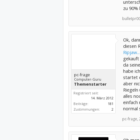
untersc
zu 90% 
bulletpr00
Ok, dann
diesen 
Ripjaw
gekauft
da seine
habe ic
pc-frage
startet
Computer-Guru
aber nic
Themenstarter
Riegeln
Registriert seit:
alles n
14. März 2012
einfach
Beiträge:
181
normal s
Zustimmungen:
2
pc-frage,