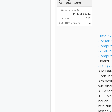
Computer-Guru
Registriert seit:
14. März 2012
Beiträge:
181
Zustimmungen:
2
_title
Corsair
Comput
G.Skill
Comput
Board:
(EOL) -
Alle Da
Preisvo
Am best
wie obe
Außerd
1333Mhz
neuen R
rein tun
lassen k