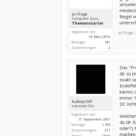
virtuel
mindest
pc-frage
Riegel 
Computer-Guru
untersch
Themenstarter
Registriert seit:
pc-frage,
14. März 2012
Beiträge:
181
Zustimmungen:
2
Das "Pr
dir zu 
exakt s
Endeffek
kannst 
immer 1
bulletpr00f
DC nich
Lebende CPU
Registriert seit:
Welchen 
17. September 2007
du dir R
Beiträge:
1.793
oder?) 
Zustimmungen:
211
machen,
Name:
Chris