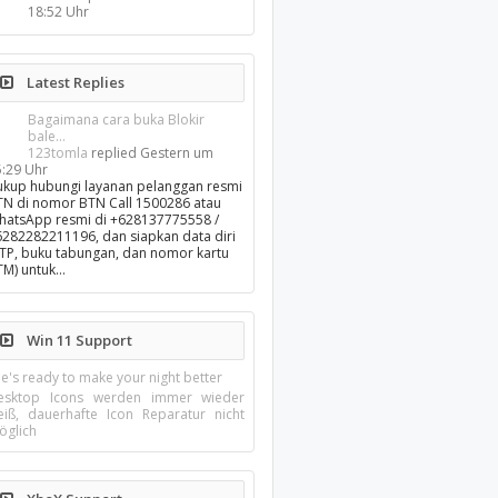
18:52 Uhr
Latest Replies
Bagaimana cara buka Blokir
bale...
123tomla
replied
Gestern um
5:29 Uhr
ukup hubungi layanan pelanggan resmi
TN di nomor BTN Call 1500286 atau
hatsApp resmi di +628137775558 /
6282282211196, dan siapkan data diri
KTP, buku tabungan, dan nomor kartu
TM) untuk…
Win 11 Support
e's ready to make your night better
esktop Icons werden immer wieder
eiß, dauerhafte Icon Reparatur nicht
öglich