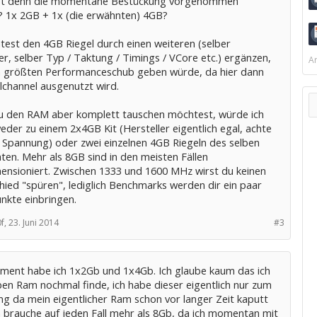
st denn die momentane Bestückung vorgenommen
 1x 2GB + 1x (die erwähnten) 4GB?
test den 4GB Riegel durch einen weiteren (selber
er, selber Typ / Taktung / Timings / VCore etc.) ergänzen,
Ar
 größten Performanceschub geben würde, da hier dann
lchannel ausgenutzt wird.
 den RAM aber komplett tauschen möchtest, würde ich
eder zu einem 2x4GB Kit (Hersteller eigentlich egal, achte
V Spannung) oder zwei einzelnen 4GB Riegeln des selben
ten. Mehr als 8GB sind in den meisten Fällen
ensioniert. Zwischen 1333 und 1600 MHz wirst du keinen
hied "spüren", lediglich Benchmarks werden dir ein paar
nkte einbringen.
f,
23. Juni 2014
#3
ment habe ich 1x2Gb und 1x4Gb. Ich glaube kaum das ich
ben Ram nochmal finde, ich habe dieser eigentlich nur zum
g da mein eigentlicher Ram schon vor langer Zeit kaputt
h brauche auf jeden Fall mehr als 8Gb, da ich momentan mit