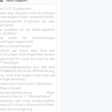
XboX Support
Pad 7 iOS 18 gewünscht
arum kann Numbers nicht die einfache
echenaufgabe lösen? (summe(B3:B92))
indowbasiertes Programm auf dem
pad nutzen
e installiere ich ein selbst-signiertes
L-Zertifikat?
Pad Leiste mit Textvorschlägen
uickType) reagiert nicht
SIM im iPad verwenden
ostfach auf einem alten iPad mini
s12.5.2) kann nicht eingerichtet werden
ple Pencil Pro lässt sich nicht zu „Wo
t?“ hinzufügen
eschwindigkeitsverlust (von 800 Mbit
uf 50Mbit) im WLAN bei VPN Aktivierung
oin, mein iPad reagiert nicht mehr auf
ie fingersteuerung
pdate 26.5.2 eines ipad 3. Generation
oftware-Update
intergrundbeleuchtung Magic
yboard iPad Air 11’’ M4 einschalten?
okumente über Links zu Microsoft365
ssen sich in iPad u. iPhone nicht öffnen
ppleCare Verlängerung