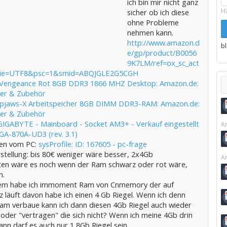
ich bin mir nicht ganz
H
sicher ob ich diese
ohne Probleme
nehmen kann.
http://www.amazon.d
b
e/gp/product/B0056
9K7LM/ref=ox_sc_act
_1?ie=UTF8&psc=1&smid=ABQJGLE2G5CGH
 Vengeance Rot 8GB DDR3 1866 MHZ Desktop: Amazon.de:
er & Zubehör
 Ripjaws-X Arbeitspeicher 8GB DIMM DDR3-RAM: Amazon.de:
er & Zubehör
GIGABYTE - Mainboard - Socket AM3+ - Verkauf eingestellt
Ar
 GA-870A-UD3 (rev. 3.1)
ten vom PC:
sysProfile: ID: 167605 - pc-frage
rstellung: bis 80€ weniger wäre besser, 2x4Gb
Ar
en wäre es noch wenn der Ram schwarz oder rot wäre,
n.
em habe ich immoment Ram von Cnmemory der auf
 läuft davon habe ich einen 4 Gb Riegel. Wenn ich denn
am verbaue kann ich dann diesen 4Gb Riegel auch wieder
 oder "vertragen" die sich nicht? Wenn ich meine 4Gb drin
ann darf es auch nur 1 8Gb Riegel sein.