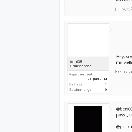
pc-frage,
Hey, sry
beni08
mir viel
Grünschnabel
beni08,
21
Registriert seit:
21. Juni 2014
Beiträge:
1
Zustimmungen:
0
@beni08
passt, u
@pc-fra