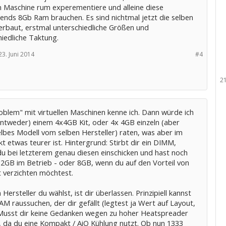
en Maschine rum experementiere und alleine diese
ends 8Gb Ram brauchen. Es sind nichtmal jetzt die selben
verbaut, erstmal unterschiedliche Größen und
iedliche Taktung.
23. Juni 2014
#4
2
oblem" mit virtuellen Maschinen kenne ich. Dann würde ich
(entweder) einem 4x4GB Kit, oder 4x 4GB einzeln (aber
elbes Modell vom selben Hersteller) raten, was aber im
t etwas teurer ist. Hintergrund: Stirbt dir ein DIMM,
du bei letzterem genau diesen einschicken und hast noch
2GB im Betrieb - oder 8GB, wenn du auf den Vorteil von
t verzichten möchtest.
Hersteller du wählst, ist dir überlassen. Prinzipiell kannst
AM raussuchen, der dir gefällt (legtest ja Wert auf Layout,
Musst dir keine Gedanken wegen zu hoher Heatspreader
 da du eine Kompakt / AiO Kühlung nutzt. Ob nun 1333