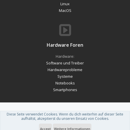
Linux
MacOS
Hardware Foren
Hardware:
Software und Treiber
Hardwareprobleme
Systeme
Notebooks
Smartphones
Diese Seite verwendet Cookies. Wenn du dich weiterhin auf dieser Seite
Forum software by XenForo™
-
Deutsch von xenDach
aufhältst, akzeptierst du unseren Einsatz von Cookies.
Theme designed by
ThemeHouse
.
Accept
Weitere Informationen