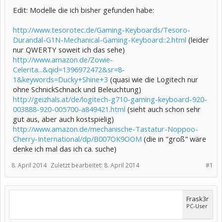
Edit: Modelle die ich bisher gefunden habe:
http://www.tesorotec.de/Gaming-Keyboards/Tesoro-
Durandal-G1N-Mechanical-Gaming-Keyboard::2.html
(leider
nur QWERTY soweit ich das sehe)
http://www.amazon.de/Zowie-
Celerita...&qid=1396972472&sr=8-
1&keywords=Ducky+Shine+3
(quasi wie die Logitech nur
ohne SchnickSchnack und Beleuchtung)
http://geizhals.at/de/logitech-g710-gaming-keyboard-920-
003888-920-005700-a849421.html
(sieht auch schon sehr
gut aus, aber auch kostspielig)
http://www.amazon.de/mechanische-Tastatur-Noppoo-
Cherry-International/dp/B007OK9OOM
(die in "groß" wäre
denke ich mal das ich ca. suche)
8. April 2014
Zuletzt bearbeitet:
8. April 2014
#1
Frask3r
PC-User