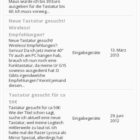
Maus würde ich bis 30 Euro
ausgeben für die Tastatur bis
60. Ich muss vorweg...
Neue Tastatur gesucht!
Wireless!
Empfehlungen?
Neue Tastatur gesucht!
Wireless! Empfehlungen?:
13. März
Servus! Da ich jetz meine 40"
Eingabegeräte
2013
TV auch am PC hängen hab,
brauch ich nun noch eine
Funktastatur, da meine Ur G15
sowieso ausgedient hat :D
Gibts irgendwelche
Empfehlungen? Kennt jemand
diesen...
Tastatur gesucht für ca
50€
Tastatur gesucht für ca 50€:
Wie der Titel schon sagt,
29. Juni
suche ich aktuell eine neue
Eingabegeräte
2012
Tastatur, weil meine Logitech
mittlerweile zu laut ist. Ich
hatte mal die Razer Lycosa als
Mirror Special, allerdings hat