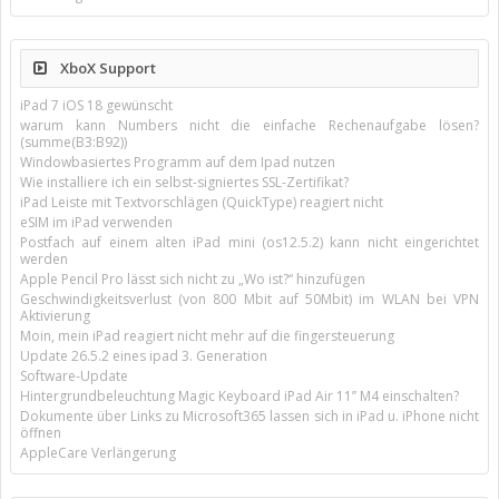
XboX Support
iPad 7 iOS 18 gewünscht
warum kann Numbers nicht die einfache Rechenaufgabe lösen?
(summe(B3:B92))
Windowbasiertes Programm auf dem Ipad nutzen
Wie installiere ich ein selbst-signiertes SSL-Zertifikat?
iPad Leiste mit Textvorschlägen (QuickType) reagiert nicht
eSIM im iPad verwenden
Postfach auf einem alten iPad mini (os12.5.2) kann nicht eingerichtet
werden
Apple Pencil Pro lässt sich nicht zu „Wo ist?“ hinzufügen
Geschwindigkeitsverlust (von 800 Mbit auf 50Mbit) im WLAN bei VPN
Aktivierung
Moin, mein iPad reagiert nicht mehr auf die fingersteuerung
Update 26.5.2 eines ipad 3. Generation
Software-Update
Hintergrundbeleuchtung Magic Keyboard iPad Air 11’’ M4 einschalten?
Dokumente über Links zu Microsoft365 lassen sich in iPad u. iPhone nicht
öffnen
AppleCare Verlängerung