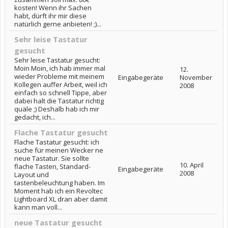
kosten! Wenn ihr Sachen
habt, dürft ihr mir diese
natürlich gerne anbieten! ;)...
Sehr leise Tastatur
gesucht
Sehr leise Tastatur gesucht:
Moin Moin, ich hab immer mal
12.
wieder Probleme mit meinem
Eingabegeräte
November
Kollegen auffer Arbeit, weil ich
2008
einfach so schnell Tippe, aber
dabei halt die Tastatur richtig
quäle ;) Deshalb hab ich mir
gedacht, ich...
Flache Tastatur gesucht
Flache Tastatur gesucht: ich
suche für meinen Wecker ne
neue Tastatur. Sie sollte
10. April
flache Tasten, Standard-
Eingabegeräte
2008
Layout und
tastenbeleuchtung haben. Im
Moment hab ich ein Revoltec
Lightboard XL dran aber damit
kann man voll...
neue Tastatur gesucht