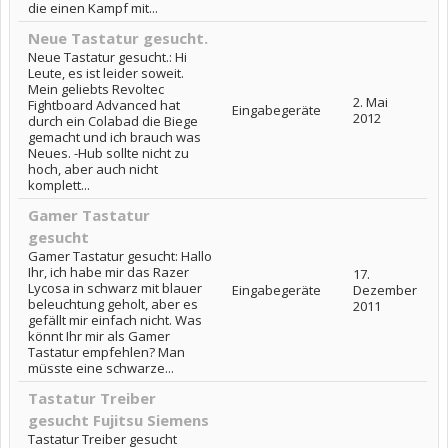
die einen Kampf mit...
Neue Tastatur gesucht.
Neue Tastatur gesucht.: Hi
Leute, es ist leider soweit.
Mein geliebts Revoltec
2. Mai
Fightboard Advanced hat
Eingabegeräte
2012
durch ein Colabad die Biege
gemacht und ich brauch was
Neues. -Hub sollte nicht zu
hoch, aber auch nicht
komplett...
Gamer Tastatur
gesucht
Gamer Tastatur gesucht: Hallo
Ihr, ich habe mir das Razer
17.
Lycosa in schwarz mit blauer
Eingabegeräte
Dezember
beleuchtung geholt, aber es
2011
gefällt mir einfach nicht. Was
könnt Ihr mir als Gamer
Tastatur empfehlen? Man
müsste eine schwarze...
Tastatur Treiber
gesucht Fujitsu Siemens
Tastatur Treiber gesucht