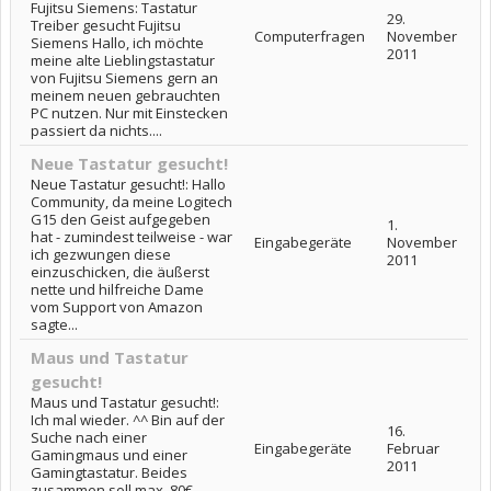
Fujitsu Siemens: Tastatur
29.
Treiber gesucht Fujitsu
Computerfragen
November
Siemens Hallo, ich möchte
2011
meine alte Lieblingstastatur
von Fujitsu Siemens gern an
meinem neuen gebrauchten
PC nutzen. Nur mit Einstecken
passiert da nichts....
Neue Tastatur gesucht!
Neue Tastatur gesucht!: Hallo
Community, da meine Logitech
G15 den Geist aufgegeben
1.
hat - zumindest teilweise - war
Eingabegeräte
November
ich gezwungen diese
2011
einzuschicken, die äußerst
nette und hilfreiche Dame
vom Support von Amazon
sagte...
Maus und Tastatur
gesucht!
Maus und Tastatur gesucht!:
Ich mal wieder. ^^ Bin auf der
16.
Suche nach einer
Eingabegeräte
Februar
Gamingmaus und einer
2011
Gamingtastatur. Beides
zusammen soll max. 80€