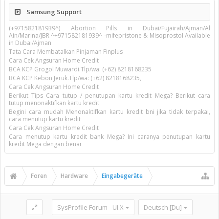
Samsung Support
(+971582181939^) Abortion Pills in Dubai/Fujairah/Ajman/Al
Ain/Marina/JBR ^+971582181939^ -mifepristone & Misoprostol Available
in Dubai/Ajman
Tata Cara Membatalkan Pinjaman Finplus
Cara Cek Angsuran Home Credit
BCA KCP Grogol Muwardi.Tlp/wa: (+62) 8218168235
BCA KCP Kebon Jeruk.Tlp/wa: (+62) 8218168235,
Cara Cek Angsuran Home Credit
Berikut Tips Cara tutup / penutupan kartu kredit Mega? Berikut cara
tutup menonaktifkan kartu kredit
Begini cara mudah Menonaktifkan kartu kredit bni jika tidak terpakai,
cara menutup kartu kredit
Cara Cek Angsuran Home Credit
Cara menutup kartu kredit bank Mega? Ini caranya penutupan kartu
kredit Mega dengan benar
Foren
Hardware
Eingabegeräte
SysProfile Forum - UI.X
Deutsch [Du]