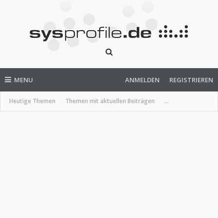
MENU
ANMELDEN
REGISTRIEREN
Heutige Themen
Themen mit aktuellen Beiträgen
...