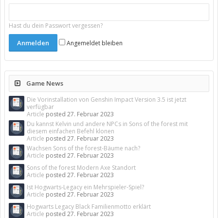
Hast du dein Passwort vergessen?
Angemeldet bleiben
Game News
Die Vorinstallation von Genshin Impact Version 3.5 ist jetzt
verfügbar
Article
posted
27. Februar 2023
Du kannst Kelvin und andere NPCs in Sons of the forest mit
diesem einfachen Befehl klonen
Article
posted
27. Februar 2023
Wachsen Sons of the forest-Bäume nach?
Article
posted
27. Februar 2023
Sons of the forest Modern Axe Standort
Article
posted
27. Februar 2023
Ist Hogwarts-Legacy ein Mehrspieler-Spiel?
Article
posted
27. Februar 2023
Hogwarts Legacy Black Familienmotto erklärt
Article
posted
27. Februar 2023