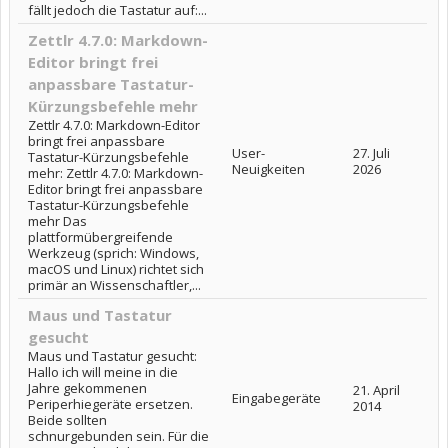
fällt jedoch die Tastatur auf:...
Zettlr 4.7.0: Markdown-
Editor bringt frei
anpassbare Tastatur-
Kürzungsbefehle mehr
Zettlr 4.7.0: Markdown-Editor
bringt frei anpassbare
User-
27. Juli
Tastatur-Kürzungsbefehle
Neuigkeiten
2026
mehr: Zettlr 4.7.0: Markdown-
Editor bringt frei anpassbare
Tastatur-Kürzungsbefehle
mehr Das
plattformübergreifende
Werkzeug (sprich: Windows,
macOS und Linux) richtet sich
primär an Wissenschaftler,...
Maus und Tastatur
gesucht
Maus und Tastatur gesucht:
Hallo ich will meine in die
Jahre gekommenen
21. April
Eingabegeräte
Periperhiegeräte ersetzen.
2014
Beide sollten
schnurgebunden sein. Für die