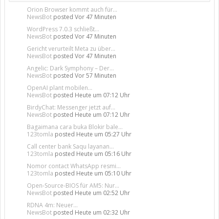
Orion Browser kommt auch für...
NewsBot
posted
Vor 47 Minuten
WordPress 7.0.3 schließt...
NewsBot
posted
Vor 47 Minuten
Gericht verurteilt Meta zu über...
NewsBot
posted
Vor 47 Minuten
Angelic: Dark Symphony – Der...
NewsBot
posted
Vor 57 Minuten
OpenAI plant mobilen...
NewsBot
posted
Heute um 07:12 Uhr
BirdyChat: Messenger jetzt auf...
NewsBot
posted
Heute um 07:12 Uhr
Bagaimana cara buka Blokir bale...
123tomla
posted
Heute um 05:27 Uhr
Call center bank Saqu layanan...
123tomla
posted
Heute um 05:16 Uhr
Nomor contact WhatsApp resmi...
123tomla
posted
Heute um 05:10 Uhr
Open-Source-BIOS für AM5: Nur...
NewsBot
posted
Heute um 02:52 Uhr
RDNA 4m: Neuer...
NewsBot
posted
Heute um 02:32 Uhr