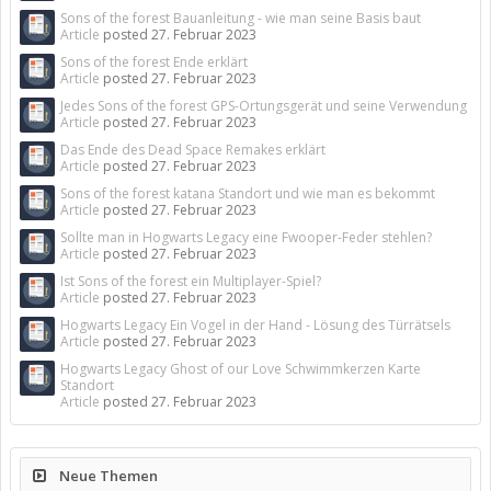
Sons of the forest Bauanleitung - wie man seine Basis baut
Article
posted
27. Februar 2023
Sons of the forest Ende erklärt
Article
posted
27. Februar 2023
Jedes Sons of the forest GPS-Ortungsgerät und seine Verwendung
Article
posted
27. Februar 2023
Das Ende des Dead Space Remakes erklärt
Article
posted
27. Februar 2023
Sons of the forest katana Standort und wie man es bekommt
Article
posted
27. Februar 2023
Sollte man in Hogwarts Legacy eine Fwooper-Feder stehlen?
Article
posted
27. Februar 2023
Ist Sons of the forest ein Multiplayer-Spiel?
Article
posted
27. Februar 2023
Hogwarts Legacy Ein Vogel in der Hand - Lösung des Türrätsels
Article
posted
27. Februar 2023
Hogwarts Legacy Ghost of our Love Schwimmkerzen Karte
Standort
Article
posted
27. Februar 2023
Neue Themen