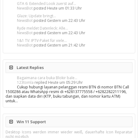
GTA 6: Extended Look zuerst auf...
NewsBot
posted
Heute um 01:33 Uhr
Glaze: Update bringt...
NewsBot
posted
Gestern um 22:43 Uhr
Ryde meldet Datenleck: Alle...
NewsBot
posted
Gestern um 22:43 Uhr
1&1 TV: IPTV-Paket für viele...
NewsBot
posted
Gestern um 21:42 Uhr
Latest Replies
Bagaimana cara buka Blokir bale...
123tomla
replied
Heute um 05:29 Uhr
Cukup hubungi layanan pelanggan resmi BTN di nomor BTN Call
1500286 atau WhatsApp resmi di +628137775558 / +6282282211196,
dan siapkan data diri (KTP, buku tabungan, dan nomor kartu ATM)
untuk…
Win 11 Support
Desktop Icons werden immer wieder weiß, dauerhafte Icon Reparatur
nicht möglich