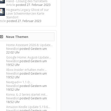
Hand - Lösung des Türrätsels
Article
posted
27. Februar 2023
Hogwarts Legacy Ghost of our
Love Schwimmkerzen Karte
Standort
ticle
posted
27. Februar 2023
Neue Themen
Home Assistant 2026.8: Update...
NewsBot
posted
Gestern um
22:02 Uhr
Google Home: August-Update...
NewsBot
posted
Gestern um
19:52 Uhr
Xbox Insider erhalten mehr...
NewsBot
posted
Gestern um
19:52 Uhr
Nextpad++ 1.1.0:...
NewsBot
posted
Gestern um
19:52 Uhr
Korea. IL-2 Series startet mit...
NewsBot
posted
Gestern um
18:52 Uhr
Amazon Kindle Update 5.19.6...
NewsBot
posted
Gestern um