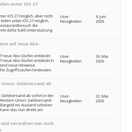
ilen unter iOS 27
ter iOS 27 möglich, aber nicht
User-
9. Juni
teilen unter iOS 27 möglich,
Neuigkeiten
2026
Restaurantbesuch die
mt dafür bald Unterstützung
eise auf neue Abo-
f neue Abo-Stufen entdeckt:
User-
30. Mai
f neue Abo-Stufen entdeckt In
Neuigkeiten
2026
 sind neue Hinweise
che Zugriffsstufen hindeuten.
 Union: Geldversand ab
 Geldversand ab sofort in der
User-
22. Mai
d Western Union: Geldversand
Neuigkeiten
2026
r Bargeld ins Ausland schicken
kann das nun direkt am
n und verwalten nun auch
h