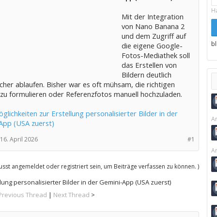
H
Mit der Integration
von Nano Banana 2
und dem Zugriff auf
b
die eigene Google-
Fotos-Mediathek soll
das Erstellen von
Bildern deutlich
cher ablaufen. Bisher war es oft mühsam, die richtigen
 zu formulieren oder Referenzfotos manuell hochzuladen.
lichkeiten zur Erstellung personalisierter Bilder in der
Ar
App (USA zuerst)
16. April 2026
#1
Ar
sst angemeldet oder registriert sein, um Beiträge verfassen zu können. )
lung personalisierter Bilder in der Gemini-App (USA zuerst)
Previous Thread
|
Next Thread
>