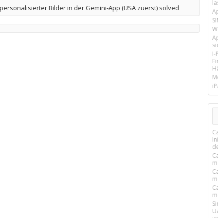
la
personalisierter Bilder in der Gemini-App (USA zuerst) solved
A
SI
We
A
si
I
E
Hä
M
iP
C
I
d
C
m
C
m
C
m
S
U