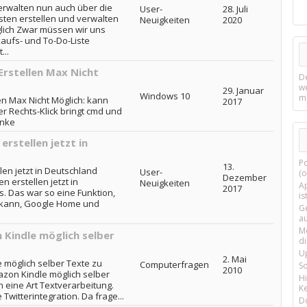
verwalten nun auch über die
User-
28. Juli
sten erstellen und verwalten
Neuigkeiten
2020
lich Zwar müssen wir uns
kaufs- und To-Do-Liste
..
rstellen Max Nicht
D
w
29. Januar
Windows 10
m
n Max Nicht Möglich: kann
2017
r Rechts-Klick bringt cmd und
anke
rstellen jetzt in
P
13.
en jetzt in Deutschland
User-
(o
Dezember
 erstellen jetzt in
Neuigkeiten
Ap
2017
s. Das war so eine Funktion,
is
h kann, Google Home und
G
a
M
 Kindle möglich selber
d
U
2. Mai
 möglich selber Texte zu
Computerfragen
S
2010
azon Kindle möglich selber
H
n eine Art Textverarbeitung.
Ke
Twitterintegration. Da frage...
D