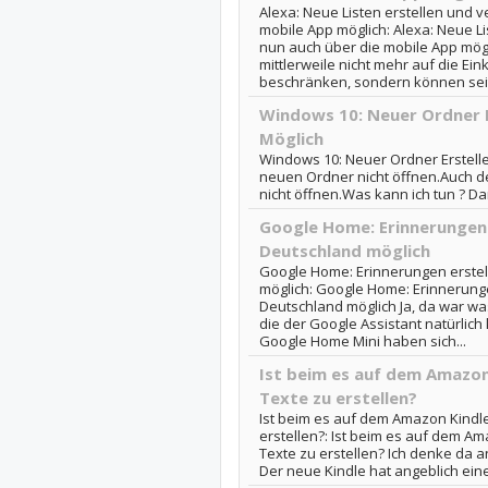
Alexa: Neue Listen erstellen und 
mobile App möglich: Alexa: Neue Li
nun auch über die mobile App mög
mittlerweile nicht mehr auf die Ein
beschränken, sondern können seit.
Windows 10: Neuer Ordner E
Möglich
Windows 10: Neuer Ordner Erstelle
neuen Ordner nicht öffnen.Auch de
nicht öffnen.Was kann ich tun ? D
Google Home: Erinnerungen e
Deutschland möglich
Google Home: Erinnerungen erstell
möglich: Google Home: Erinnerungen
Deutschland möglich Ja, da war wa
die der Google Assistant natürlic
Google Home Mini haben sich...
Ist beim es auf dem Amazon
Texte zu erstellen?
Ist beim es auf dem Amazon Kindle
erstellen?: Ist beim es auf dem Am
Texte zu erstellen? Ich denke da a
Der neue Kindle hat angeblich eine 