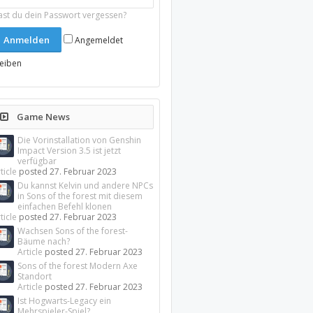
ast du dein Passwort vergessen?
Angemeldet
leiben
Game News
Die Vorinstallation von Genshin
Impact Version 3.5 ist jetzt
verfügbar
ticle
posted
27. Februar 2023
Du kannst Kelvin und andere NPCs
in Sons of the forest mit diesem
einfachen Befehl klonen
ticle
posted
27. Februar 2023
Wachsen Sons of the forest-
Bäume nach?
Article
posted
27. Februar 2023
Sons of the forest Modern Axe
Standort
Article
posted
27. Februar 2023
Ist Hogwarts-Legacy ein
Mehrspieler-Spiel?