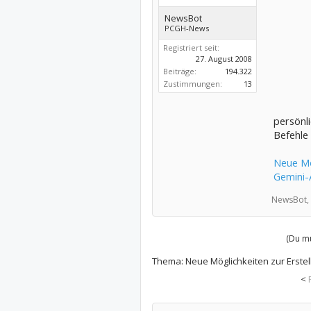
NewsBot
PCGH-News
Registriert seit:
27. August 2008
Beiträge:
194.322
Zustimmungen:
13
persönli
Befehle
Neue Mög
Gemini-
NewsBot,
(Du mu
Thema:
Neue Möglichkeiten zur Erstel
<