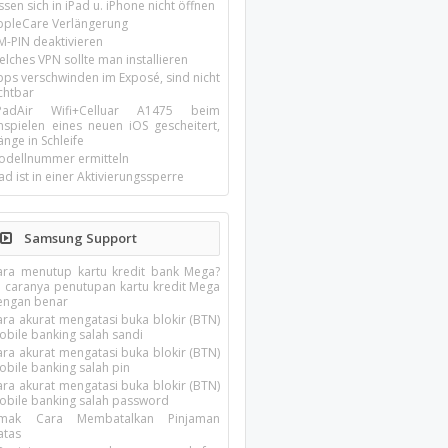
ssen sich in iPad u. iPhone nicht öffnen
ppleCare Verlängerung
M-PIN deaktivieren
lches VPN sollte man installieren
pps verschwinden im Exposé, sind nicht
chtbar
-PadAir Wifi+Celluar A1475 beim
inspielen eines neuen iOS gescheitert,
nge in Schleife
odellnummer ermitteln
ad ist in einer Aktivierungssperre
Samsung Support
ara menutup kartu kredit bank Mega?
ni caranya penutupan kartu kredit Mega
engan benar
ara akurat mengatasi buka blokir (BTN)
obile banking salah sandi
ara akurat mengatasi buka blokir (BTN)
obile banking salah pin
ara akurat mengatasi buka blokir (BTN)
obile banking salah password
imak Cara Membatalkan Pinjaman
atas