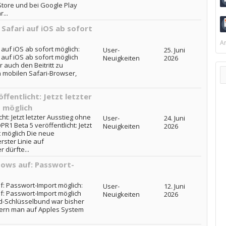
tore und bei Google Play
...
Safari auf iOS ab sofort
Ar
auf iOS ab sofort möglich:
User-
25. Juni
auf iOS ab sofort möglich
Neuigkeiten
2026
 auch den Beitritt zu
 mobilen Safari-Browser,
ffentlicht: Jetzt letzter
 möglich
ht: Jetzt letzter Ausstieg ohne
User-
24. Juni
R1 Beta 5 veröffentlicht: Jetzt
Neuigkeiten
2026
t möglich Die neue
rster Linie auf
 dürfte...
dows auf: Passwort-
f: Passwort-Import möglich:
User-
12. Juni
f: Passwort-Import möglich
Neuigkeiten
2026
ud-Schlüsselbund war bisher
ern man auf Apples System