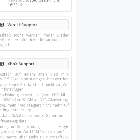
NewsBot
posted
Gestern um
16:22 Uhr
Win 11 Support
esktop Icons werden immer wieder
eiß, dauerhafte Icon Reparatur nicht
öglich
XboX Support
ostfach auf einem alten iPad mini
s12.5.2) kann nicht eingerichtet werden
ple Pencil Pro lässt sich nicht zu „Wo
t?“ hinzufügen
eschwindigkeitsverlust (von 800 Mbit
uf 50Mbit) im WLAN bei VPN Aktivierung
oin, mein iPad reagiert nicht mehr auf
ie fingersteuerung
pdate 26.5.2 eines ipad 3. Generation
oftware-Update
intergrundbeleuchtung Magic
yboard iPad Air 11’’ M4 einschalten?
okumente über Links zu Microsoft365