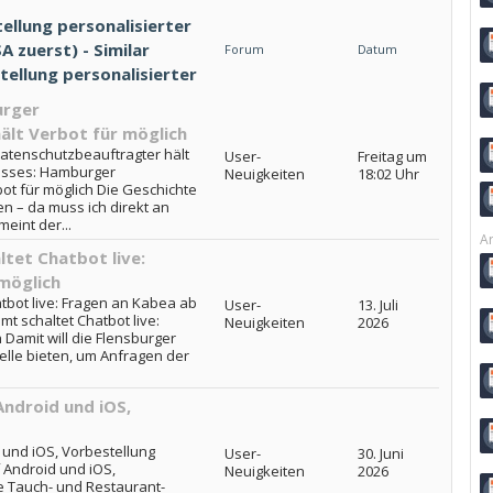
ellung personalisierter
A zuerst) - Similar
Forum
Datum
tellung personalisierter
urger
lt Verbot für möglich
atenschutzbeauftragter hält
User-
Freitag um
lasses: Hamburger
Neuigkeiten
18:02 Uhr
ot für möglich Die Geschichte
n – da muss ich direkt an
eint der...
Ar
tet Chatbot live:
möglich
tbot live: Fragen an Kabea ab
User-
13. Juli
mt schaltet Chatbot live:
Neuigkeiten
2026
Damit will die Flensburger
elle bieten, um Anfragen der
ndroid und iOS,
 und iOS, Vorbestellung
User-
30. Juni
 Android und iOS,
Neuigkeiten
2026
e Tauch- und Restaurant-