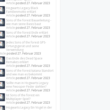
Article
posted
27. Februar 2023
Hogwarts Legacy Black
Familienmotto erklärt
Article
posted
27. Februar 2023
Sons of the forest Bauanleitung -
wie man seine Basis baut
Article
posted
27. Februar 2023
Sons of the forest Ende erklärt
Article
posted
27. Februar 2023
Jedes Sons of the forest GPS-
Ortungsgerät und seine
Verwendung
ticle
posted
27. Februar 2023
Das Ende des Dead Space
Remakes erklärt
Article
posted
27. Februar 2023
Sons of the forest katana Standort
und wie man es bekommt
Article
posted
27. Februar 2023
Sollte man in Hogwarts Legacy
eine Fwooper-Feder stehlen?
Article
posted
27. Februar 2023
Ist Sons of the forest ein
Multiplayer-Spiel?
Article
posted
27. Februar 2023
Hogwarts Legacy Ein Vogel in der