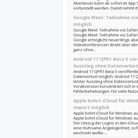
Abenteuer kann ab sofort im App S
vorbestellt werden. Damit nehmt ihr
Google Meet: Teilnahme via 
möglich
Google Meet: Teilnahme via Safari 
Google Meet: Teilnahme via Safari 
Google ermöglicht neuerdings aber
Videokonferenzen direkt über den
ganz ohne...
Android 17 QPR1 Beta 5 verö
Ausstieg ohne Datenverlust
Android 17 QPR1 Beta 5 veröffentlic
Datenverlust möglich: Android 17 QP
letzter Ausstieg ohne Datenverlus
Vorabversion konzentriert sich in e
Fehlerbehebungen. Für viele Nutzer
Apple bohrt iCloud für Win
Import möglich
Apple bohrt iCloud für Windows au
Apple bohrt iCloud für Windows au
Der Umzug der Logins in den iClo
eine mühsame Angelegenheit, sof
wechseln wollte....