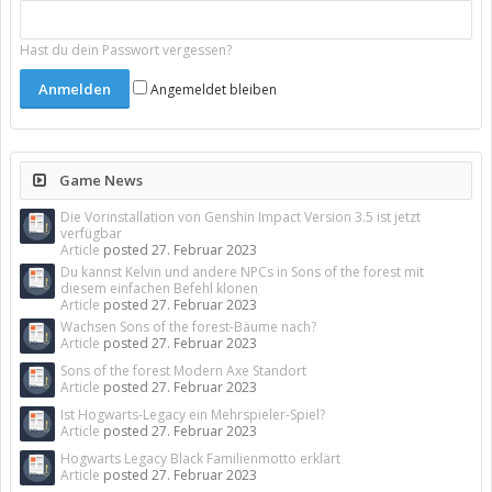
Hast du dein Passwort vergessen?
Angemeldet bleiben
Game News
Die Vorinstallation von Genshin Impact Version 3.5 ist jetzt
verfügbar
Article
posted
27. Februar 2023
Du kannst Kelvin und andere NPCs in Sons of the forest mit
diesem einfachen Befehl klonen
Article
posted
27. Februar 2023
Wachsen Sons of the forest-Bäume nach?
Article
posted
27. Februar 2023
Sons of the forest Modern Axe Standort
Article
posted
27. Februar 2023
Ist Hogwarts-Legacy ein Mehrspieler-Spiel?
Article
posted
27. Februar 2023
Hogwarts Legacy Black Familienmotto erklärt
Article
posted
27. Februar 2023