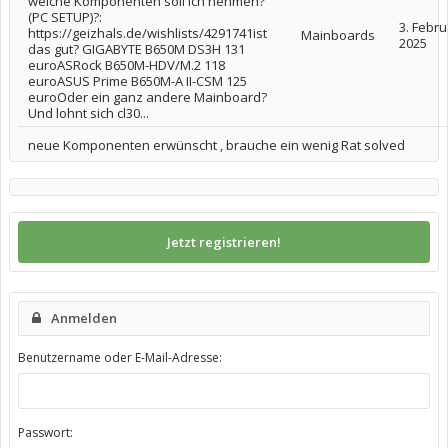
welche Komponenten soll ich nehmen?
(PC SETUP)?:
3. Febru
https://geizhals.de/wishlists/4291741ist
Mainboards
2025
das gut? GIGABYTE B650M DS3H 131
euroASRock B650M-HDV/M.2 118
euroASUS Prime B650M-A II-CSM 125
euroOder ein ganz andere Mainboard?
Und lohnt sich cl30...
neue Komponenten erwünscht , brauche ein wenig Rat solved
Jetzt registrieren!
Anmelden
Benutzername oder E-Mail-Adresse:
Passwort: