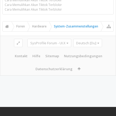
Cara Memulihkan Akun Tiktok Terblokir
Cara Memulihkan Akun Tiktok Terblokir
Cara Memulihkan Akun Tiktok Terblokir
Foren
Hardware
System-Zusammenstellungen
SysProfile Forum - UI.X
Deutsch [Du]
Kontakt
Hilfe
Sitemap
Nutzungsbedingungen
Datenschutzerklärung