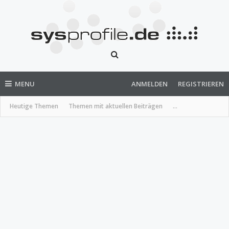
MENU
ANMELDEN
REGISTRIEREN
Heutige Themen
Themen mit aktuellen Beiträgen
...