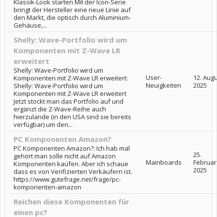
Klassik-Look starten Mit der Icon-Serie
bringt der Hersteller eine neue Linie auf
den Markt, die optisch durch Aluminium-
Gehäuse,...
Shelly: Wave-Portfolio wird um
Komponenten mit Z-Wave LR
erweitert
Shelly: Wave-Portfolio wird um
User-
12. Aug
Komponenten mit Z-Wave LR erweitert:
Neuigkeiten
2025
Shelly: Wave-Portfolio wird um
Komponenten mit Z-Wave LR erweitert
Jetzt stockt man das Portfolio auf und
ergänzt die Z-Wave-Reihe auch
hierzulande (in den USA sind sie bereits
verfügbar) um den...
PC Komponenten Amazon?
PC Komponenten Amazon?: Ich hab mal
25.
gehört man solle nicht auf Amazon
Mainboards
Februar
Komponenten kaufen. Aber ich schaue
2025
dass es von Verifizierten Verkäufern ist.
https://www.gutefrage.net/frage/pc-
komponenten-amazon
Reichen diese Komponenten für
einen pc?