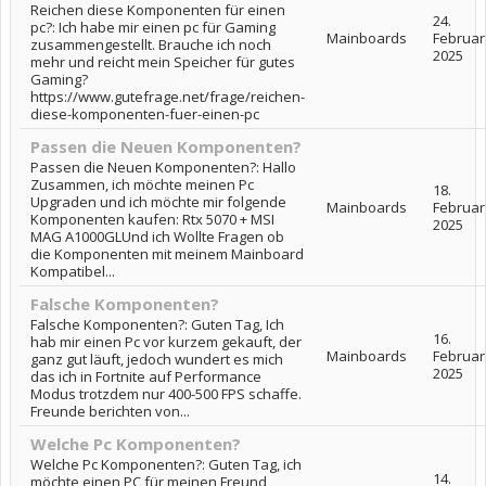
Reichen diese Komponenten für einen
24.
pc?: Ich habe mir einen pc für Gaming
Mainboards
Februar
zusammengestellt. Brauche ich noch
2025
mehr und reicht mein Speicher für gutes
Gaming?
https://www.gutefrage.net/frage/reichen-
diese-komponenten-fuer-einen-pc
Passen die Neuen Komponenten?
Passen die Neuen Komponenten?: Hallo
Zusammen, ich möchte meinen Pc
18.
Upgraden und ich möchte mir folgende
Mainboards
Februar
Komponenten kaufen: Rtx 5070 + MSI
2025
MAG A1000GLUnd ich Wollte Fragen ob
die Komponenten mit meinem Mainboard
Kompatibel...
Falsche Komponenten?
Falsche Komponenten?: Guten Tag, Ich
16.
hab mir einen Pc vor kurzem gekauft, der
Mainboards
Februar
ganz gut läuft, jedoch wundert es mich
2025
das ich in Fortnite auf Performance
Modus trotzdem nur 400-500 FPS schaffe.
Freunde berichten von...
Welche Pc Komponenten?
Welche Pc Komponenten?: Guten Tag, ich
14.
möchte einen PC für meinen Freund