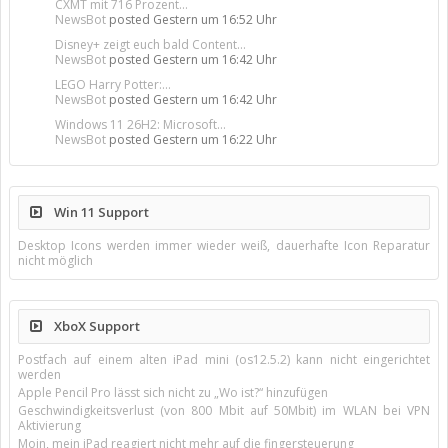
CXMT mit 716 Prozent...
NewsBot
posted
Gestern um 16:52 Uhr
Disney+ zeigt euch bald Content...
NewsBot
posted
Gestern um 16:42 Uhr
LEGO Harry Potter:...
NewsBot
posted
Gestern um 16:42 Uhr
Windows 11 26H2: Microsoft...
NewsBot
posted
Gestern um 16:22 Uhr
Win 11 Support
Desktop Icons werden immer wieder weiß, dauerhafte Icon Reparatur
nicht möglich
XboX Support
Postfach auf einem alten iPad mini (os12.5.2) kann nicht eingerichtet
werden
Apple Pencil Pro lässt sich nicht zu „Wo ist?“ hinzufügen
Geschwindigkeitsverlust (von 800 Mbit auf 50Mbit) im WLAN bei VPN
Aktivierung
Moin, mein iPad reagiert nicht mehr auf die fingersteuerung