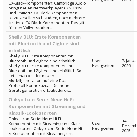
CX-Black-Komponenten: Cambridge Audio
bringt neuen Netzwerkplayer CXN 100SE
und limitierte CX-Black-Komponenten
Dazu gesellen sich zudem, noch mehrere
limitierte CX-Black-Komponenten. Das gilt
für den Vollverstärker...
Shelly BLU: Erste Komponenten
mit Bluetooth und Zigbee sind
erhältlich
Shelly BLU: Erste Komponenten mit
User-
7. Janua
Bluetooth und Zigbee sind erhältlich:
Neuigkeiten
2026
Shelly BLU: Erste Komponenten mit
Bluetooth und Zigbee sind erhältlich So
setzt man bei der neuen
Modellgeneration auf eine Dual-
Protokoll-Konnektivität: Die neue
Gerätegeneration erlaubt durch...
Onkyo Icon-Serie: Neue Hi-Fi-
Komponenten mit Streaming und
Klassik-Look starten
Onkyo Icon-Serie: Neue Hi-Fi-
14.
User-
Komponenten mit Streaming und Klassik-
Dezemb
Neuigkeiten
Look starten: Onkyo Icon-Serie: Neue Hi-
2025
Fi-Komponenten mit Streaming und