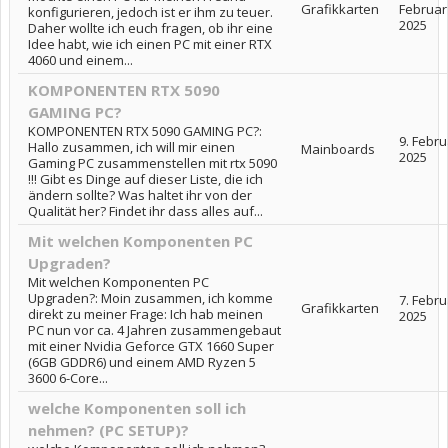
Grafikkarten
Februar
konfigurieren, jedoch ist er ihm zu teuer.
2025
Daher wollte ich euch fragen, ob ihr eine
Idee habt, wie ich einen PC mit einer RTX
4060 und einem...
KOMPONENTEN RTX 5090
GAMING PC?
KOMPONENTEN RTX 5090 GAMING PC?:
9. Febru
Hallo zusammen, ich will mir einen
Mainboards
2025
Gaming PC zusammenstellen mit rtx 5090
!!! Gibt es Dinge auf dieser Liste, die ich
ändern sollte? Was haltet ihr von der
Qualität her? Findet ihr dass alles auf...
Mit welchen Komponenten PC
Upgraden?
Mit welchen Komponenten PC
Upgraden?: Moin zusammen, ich komme
7. Febru
Grafikkarten
direkt zu meiner Frage: Ich hab meinen
2025
PC nun vor ca. 4 Jahren zusammengebaut
mit einer Nvidia Geforce GTX 1660 Super
(6GB GDDR6) und einem AMD Ryzen 5
3600 6-Core...
welche Komponenten soll ich
nehmen? (PC SETUP)?