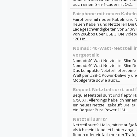
auch einem 3-in-1-Lader mit Qi2....
Fairphone mit neuen Kabeln
Fairphone mit neuen Kabeln und Ne
neuen Kabeln und Netzteilen Die 
Ladegeschwindigkeiten von 240W
von 20Gbps über USB 3. Die Video
120 Hz...
Nomad: 40-Watt-Netzteil im
vorgestellt
Nomad: 40-Watt-Netzteil im Slim-Des
Nomad: 40-Watt-Netzteil im Slim-Des
Das kompakte Netzteil liefert ein
Watt per USB-C Power-Delivery und
Mobilgeräte sowie auch...
Bequiet Netzteil surrt und 
Bequiet Netzteil surrt und fiept?: H
6750 XT. Allerdings habe ich mir e
ein neues Netzteil gekauft. Die RX 7
ein Bequiet Pure Power 11M...
Netzteil surrt?
Netzteil surrt?: Hallo, mir ist aufge
als ich mein Headset hinten angest
fiepen oder einfach nur der Trafo,