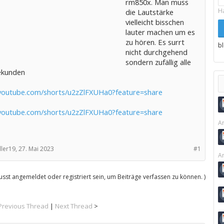
rm850x. Man muss
H
die Lautstärke
vielleicht bisschen
lauter machen um es
zu hören. Es surrt
b
nicht durchgehend
sondern zufällig alle
ekunden
/youtube.com/shorts/u2zZlFXUHa0?feature=share
/youtube.com/shorts/u2zZlFXUHa0?feature=share
Ar
ler19,
27. Mai 2023
#1
Ar
sst angemeldet oder registriert sein, um Beiträge verfassen zu können. )
Previous Thread
|
Next Thread
>