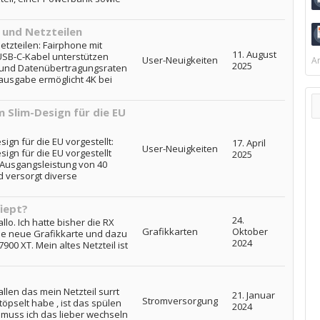
 und Netzteilen
tzteilen: Fairphone mit
11. August
USB-C-Kabel unterstützen
User-Neuigkeiten
Ar
2025
 und Datenübertragungsraten
ausgabe ermöglicht 4K bei
 Slim-Design für die EU
ign für die EU vorgestellt:
17. April
User-Neuigkeiten
ign für die EU vorgestellt
2025
e Ausgangsleistung von 40
 versorgt diverse
fiept?
24.
allo. Ich hatte bisher die RX
Grafikkarten
Oktober
ine neue Grafikkarte und dazu
2024
900 XT. Mein altes Netzteil ist
fallen das mein Netzteil surrt
21. Januar
Stromversorgung
öpselt habe , ist das spülen
2024
 muss ich das lieber wechseln