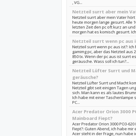
, VG...
Netzteil surrt aber mein Vat
Netzteil surrt aber mein Vater hört 
heute morgen lange gesurrt. Alle 1
letzten Zeit den pc oft kurz an un
morgen hat es komisch gesurrt. Ich
Netzteil surrt wenn pc aus 
Netzteil surrt wenn pc aus ist?: Ich
gamimg pc, aber das Netzteil aus 
850 tx. Wenn der pc aus ist surrt 
geräusche. Wass soll ich tun?...
Netzteil Lüfter Surrt und 
geräusche?
Netzteil Lüfter Surrt und Macht k
Netzteil gibt seit einigen Tagen 
sich. Man kann es als lautes Bru
Ich habe mit einer Taschenlampe 
PC...
Acer Predator Orion 3000 PO
Mainboard Fiept?
Acer Predator Orion 3000 PO3-620 N
Fiept?: Guten Abend, ich habe mir
Acer steht in der Frage, nun habe 