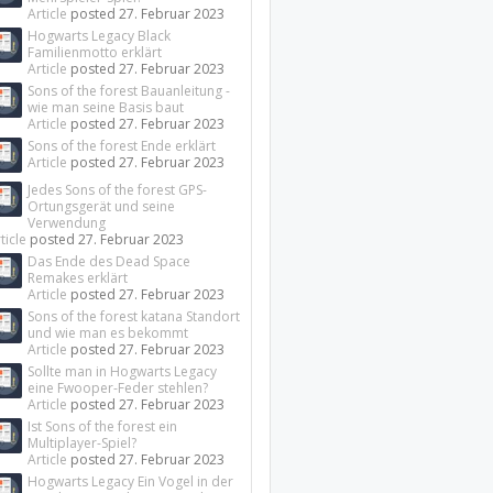
Article
posted
27. Februar 2023
Hogwarts Legacy Black
Familienmotto erklärt
Article
posted
27. Februar 2023
Sons of the forest Bauanleitung -
wie man seine Basis baut
Article
posted
27. Februar 2023
Sons of the forest Ende erklärt
Article
posted
27. Februar 2023
Jedes Sons of the forest GPS-
Ortungsgerät und seine
Verwendung
ticle
posted
27. Februar 2023
Das Ende des Dead Space
Remakes erklärt
Article
posted
27. Februar 2023
Sons of the forest katana Standort
und wie man es bekommt
Article
posted
27. Februar 2023
Sollte man in Hogwarts Legacy
eine Fwooper-Feder stehlen?
Article
posted
27. Februar 2023
Ist Sons of the forest ein
Multiplayer-Spiel?
Article
posted
27. Februar 2023
Hogwarts Legacy Ein Vogel in der