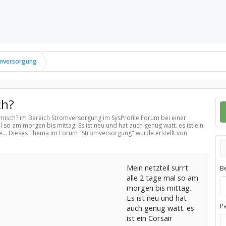
mversorgung
ch?
komisch? im Bereich
Stromversorgung
im SysProfile Forum bei einer
al so am morgen bis mittag. Es ist neu und hat auch genug watt. es ist ein
e... Dieses Thema im Forum "
Stromversorgung
" wurde erstellt von
Mein netzteil surrt
B
alle 2 tage mal so am
morgen bis mittag.
Es ist neu und hat
P
auch genug watt. es
ist ein Corsair