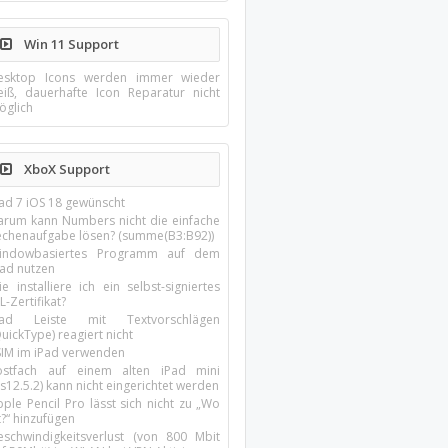
Win 11 Support
esktop Icons werden immer wieder
eiß, dauerhafte Icon Reparatur nicht
öglich
XboX Support
Pad 7 iOS 18 gewünscht
arum kann Numbers nicht die einfache
echenaufgabe lösen? (summe(B3:B92))
indowbasiertes Programm auf dem
pad nutzen
e installiere ich ein selbst-signiertes
L-Zertifikat?
Pad Leiste mit Textvorschlägen
uickType) reagiert nicht
SIM im iPad verwenden
ostfach auf einem alten iPad mini
s12.5.2) kann nicht eingerichtet werden
ple Pencil Pro lässt sich nicht zu „Wo
t?“ hinzufügen
eschwindigkeitsverlust (von 800 Mbit