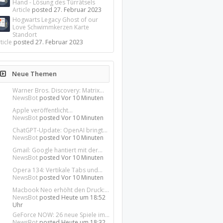
Hand - Lösung des Türrätsels
Article
posted
27. Februar 2023
Hogwarts Legacy Ghost of our
Love Schwimmkerzen Karte
Standort
ticle
posted
27. Februar 2023
Neue Themen
Warner Bros. Discovery: Matrix...
NewsBot
posted
Vor 10 Minuten
Apple veröffentlicht...
NewsBot
posted
Vor 10 Minuten
ChatGPT-Update: OpenAI bringt...
NewsBot
posted
Vor 10 Minuten
Gmail: Google hantiert mit der...
NewsBot
posted
Vor 10 Minuten
Opera 134: Vertikale Tabs und...
NewsBot
posted
Vor 10 Minuten
Macbook Neo erhöht den Druck:...
NewsBot
posted
Heute um 18:52
Uhr
GeForce NOW: 26 neue Spiele im...
NewsBot
posted
Heute um 18:32