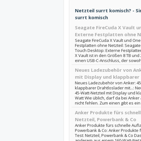
Netzteil surrt komisch? - Si
surrt komisch
Seagate FireCuda X Vault u
Externe Festplatten ohne N
Seagate FireCuda X Vault und One
Festplatten ohne Netzteil: Seagat
Touch Desktop: Externe Festplatte
X Vault ist in den Größen 8 TB und 
einen USB-C-Anschluss, der sowohl 
Neues Ladezubehör von Ank
mit Display und klappbarer 
Neues Ladezubehör von Anker: 45-W
klappbarer Drahtloslader mit...: 
45-Watt-Netzteil mit Display und k
Watt Wie üblich, darf da bei Ank
nicht fehlen. Zum einen gibt es ein
Anker Produkte fürs schnell
Netzteil, Powerbank & Co
Anker Produkte fürs schnelle Aufla
Powerbank & Co: Anker Produkte f
Test: Netzteil, Powerbank & Co Da
anderem aus einem 160-Watt-Netzt