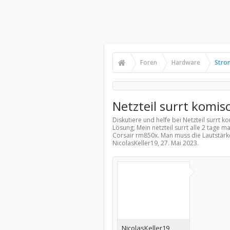
Foren
Hardware
Stro
Netzteil surrt komis
Diskutiere und helfe bei Netzteil surrt 
Lösung; Mein netzteil surrt alle 2 tage m
Corsair rm850x. Man muss die Lautstärk
NicolasKeller19,
27. Mai 2023
.
NicolasKeller19