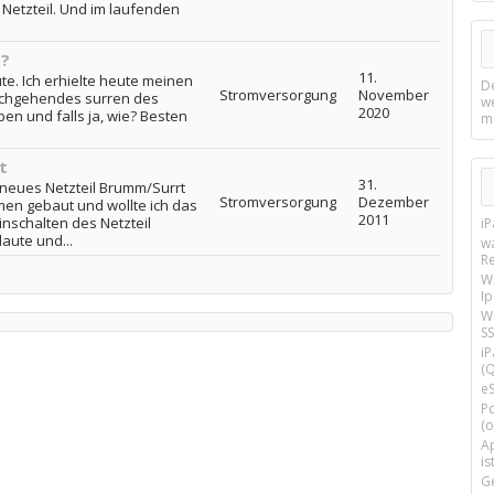
 Netzteil. Und im laufenden
t?
11.
ute. Ich erhielte heute meinen
D
Stromversorgung
November
rchgehendes surren des
w
2020
ben und falls ja, wie? Besten
m
t
31.
 neues Netzteil Brumm/Surrt
Stromversorgung
Dezember
n gebaut und wollte ich das
2011
inschalten des Netzteil
i
aute und...
w
R
W
I
Wi
SS
i
(Q
e
P
(o
Ap
is
G