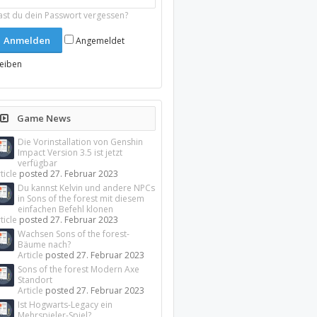
ast du dein Passwort vergessen?
Angemeldet
leiben
Game News
Die Vorinstallation von Genshin
Impact Version 3.5 ist jetzt
verfügbar
ticle
posted
27. Februar 2023
Du kannst Kelvin und andere NPCs
in Sons of the forest mit diesem
einfachen Befehl klonen
ticle
posted
27. Februar 2023
Wachsen Sons of the forest-
Bäume nach?
Article
posted
27. Februar 2023
Sons of the forest Modern Axe
Standort
Article
posted
27. Februar 2023
Ist Hogwarts-Legacy ein
Mehrspieler-Spiel?