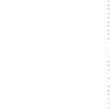
a
M
d
U
S
H
Ke
D
la
A
P
S
L
" 
s
"
A
J
Sa
C
C
C