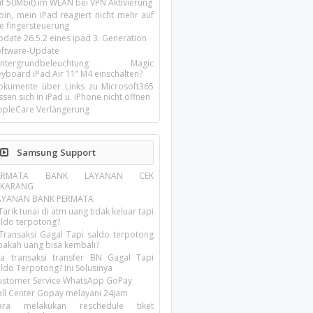
uf 50Mbit) im WLAN bei VPN Aktivierung
oin, mein iPad reagiert nicht mehr auf
ie fingersteuerung
pdate 26.5.2 eines ipad 3. Generation
oftware-Update
intergrundbeleuchtung Magic
yboard iPad Air 11’’ M4 einschalten?
okumente über Links zu Microsoft365
ssen sich in iPad u. iPhone nicht öffnen
ppleCare Verlängerung
Samsung Support
ERMATA BANK LAYANAN CEK
EKARANG
AYANAN BANK PERMATA
Tarik tunai di atm uang tidak keluar tapi
aldo terpotong?
 Transaksi Gagal Tapi saldo terpotong
pakah uang bisa kembali?
ika transaksi transfer BN Gagal Tapi
ldo Terpotong? Ini Solusinya
ustomer Service WhatsApp GoPay
all Center Gopay melayani 24jam
ara melakukan reschedule tiket