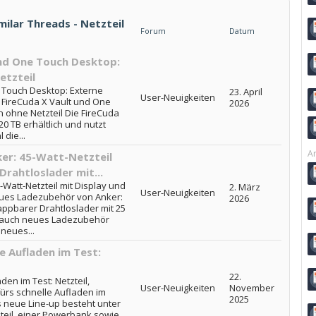
milar Threads - Netzteil
Forum
Datum
nd One Touch Desktop:
etzteil
 Touch Desktop: Externe
23. April
User-Neuigkeiten
e FireCuda X Vault und One
2026
n ohne Netzteil Die FireCuda
20 TB erhältlich und nutzt
die...
Ar
er: 45-Watt-Netzteil
Drahtloslader mit...
att-Netzteil mit Display und
2. März
User-Neuigkeiten
Neues Ladezubehör von Anker:
2026
lappbarer Drahtloslader mit 25
er auch neues Ladezubehör
 neues...
e Aufladen im Test:
22.
den im Test: Netzteil,
User-Neuigkeiten
November
ürs schnelle Aufladen im
2025
s neue Line-up besteht unter
eil, einer Powerbank sowie