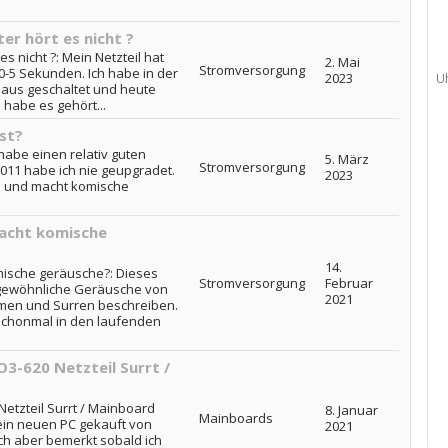
er hört es nicht ?
es nicht ?: Mein Netzteil hat
2. Mai
Stromversorgung
0-5 Sekunden. Ich habe in der
2023
U
d aus geschaltet und heute
 habe es gehört...
ist?
 habe einen relativ guten
5. März
Stromversorgung
2011 habe ich nie geupgradet.
2023
es und macht komische
Macht komische
14.
omische geräusche?: Dieses
Stromversorgung
Februar
ungewöhnliche Geräusche von
2021
mmen und Surren beschreiben.
schonmal in den laufenden
3-620 Netzteil Surrt /
etzteil Surrt / Mainboard
8. Januar
Mainboards
 ein neuen PC gekauft von
2021
ich aber bemerkt sobald ich