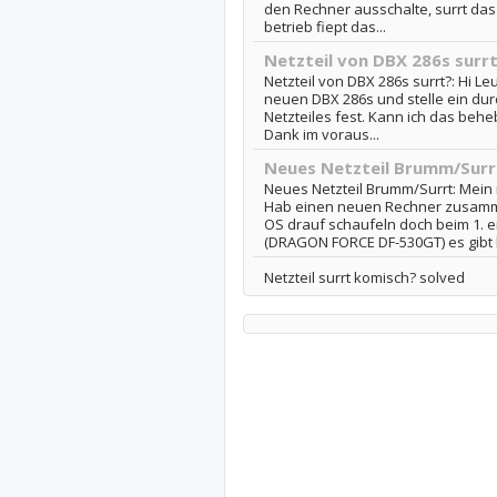
den Rechner ausschalte, surrt das
betrieb fiept das...
Netzteil von DBX 286s surr
Netzteil von DBX 286s surrt?: Hi Le
neuen DBX 286s und stelle ein du
Netzteiles fest. Kann ich das behe
Dank im voraus...
Neues Netzteil Brumm/Surr
Neues Netzteil Brumm/Surrt: Mein
Hab einen neuen Rechner zusamme
OS drauf schaufeln doch beim 1. e
(DRAGON FORCE DF-530GT) es gibt l
Netzteil surrt komisch? solved