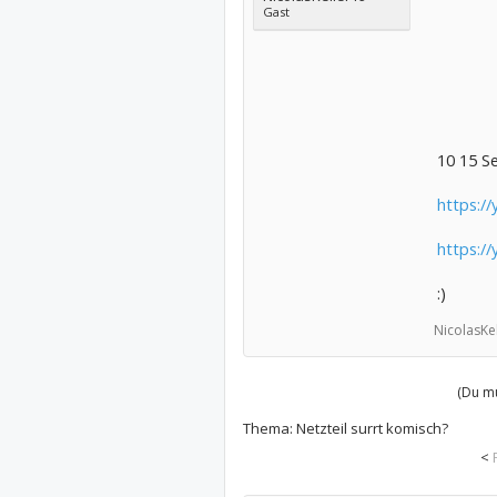
Gast
10 15 S
https:/
https:/
:)
NicolasKel
(Du mu
Thema:
Netzteil surrt komisch?
<