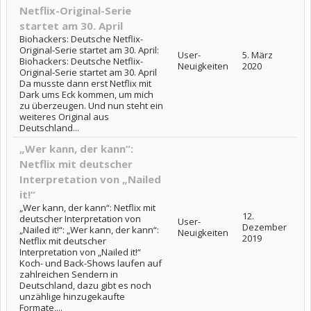
Netflix-Original-Serie
startet am 30. April
Biohackers: Deutsche Netflix-
Original-Serie startet am 30. April:
User-
5. März
Biohackers: Deutsche Netflix-
Neuigkeiten
2020
Original-Serie startet am 30. April
Da musste dann erst Netflix mit
Dark ums Eck kommen, um mich
zu überzeugen. Und nun steht ein
weiteres Original aus
Deutschland...
„Wer kann, der kann“:
Netflix mit deutscher
Interpretation von „Nailed
it!“
„Wer kann, der kann“: Netflix mit
12.
deutscher Interpretation von
User-
Dezember
„Nailed it!“: „Wer kann, der kann“:
Neuigkeiten
2019
Netflix mit deutscher
Interpretation von „Nailed it!“
Koch- und Back-Shows laufen auf
zahlreichen Sendern in
Deutschland, dazu gibt es noch
unzählige hinzugekaufte
Formate,...