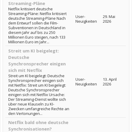
Streaming-Pläne
Netflix kritisiert deutsche
Streaming-Pläne: Netflix kritisiert
User-
29. Mai
deutsche Streaming-Pläne Nach
Neuigkeiten
2026
dem Entwurf sollen die Film-
Subventionen in Deutschland in
diesem Jahr auf bis zu 250
Millionen Euro steigen, nach 133
Millionen Euro im Jahr...
Streit um KI beigelegt:
Deutsche
Synchronsprecher einigen
sich mit Netflix
Streit um KI beigelegt: Deutsche
User-
13. April
Synchronsprecher einigen sich
Neuigkeiten
2026
mit Netflix: Streit um KI beigelegt:
Deutsche Synchronsprecher
einigen sich mit Netflix Ursache:
Der Streaming-Dienst wollte sich
über neue Klauseln zu KI-
Zwecken umfangreiche Rechte an
den Vertonungen...
Netflix bald ohne deutsche
Synchronisationen?