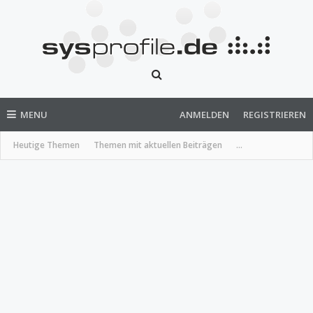
MENU
ANMELDEN
REGISTRIEREN
Heutige Themen
Themen mit aktuellen Beiträgen
...