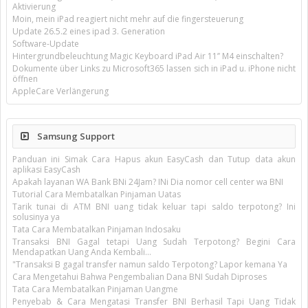
Aktivierung
Moin, mein iPad reagiert nicht mehr auf die fingersteuerung
Update 26.5.2 eines ipad 3. Generation
Software-Update
Hintergrundbeleuchtung Magic Keyboard iPad Air 11’’ M4 einschalten?
Dokumente über Links zu Microsoft365 lassen sich in iPad u. iPhone nicht
öffnen
AppleCare Verlängerung
Samsung Support
Panduan ini Simak Cara Hapus akun EasyCash dan Tutup data akun
aplikasi EasyCash
Apakah layanan WA Bank BNi 24Jam? INi Dia nomor cell center wa BNI
Tutorial Cara Membatalkan Pinjaman Uatas
Tarik tunai di ATM BNI uang tidak keluar tapi saldo terpotong? Ini
solusinya ya
Tata Cara Membatalkan Pinjaman Indosaku
Transaksi BNI Gagal tetapi Uang Sudah Terpotong? Begini Cara
Mendapatkan Uang Anda Kembali...
"Transaksi B gagal transfer namun saldo Terpotong? Lapor kemana Ya
Cara Mengetahui Bahwa Pengembalian Dana BNI Sudah Diproses
Tata Cara Membatalkan Pinjaman Uangme
Penyebab & Cara Mengatasi Transfer BNI Berhasil Tapi Uang Tidak