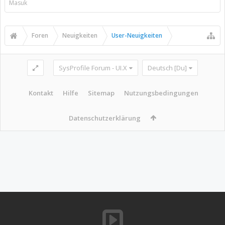
Masuk
Foren
Neuigkeiten
User-Neuigkeiten
SysProfile Forum - UI.X
Deutsch [Du]
Kontakt
Hilfe
Sitemap
Nutzungsbedingungen
Datenschutzerklärung