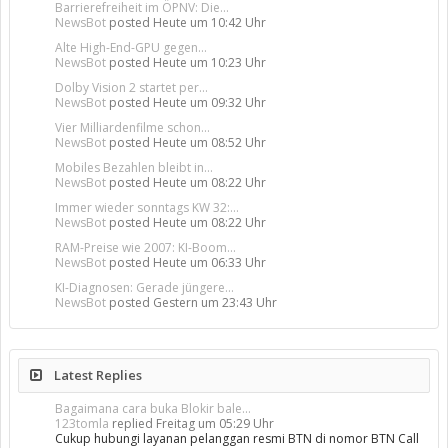
Barrierefreiheit im ÖPNV: Die...
NewsBot
posted
Heute um 10:42 Uhr
Alte High-End-GPU gegen...
NewsBot
posted
Heute um 10:23 Uhr
Dolby Vision 2 startet per...
NewsBot
posted
Heute um 09:32 Uhr
Vier Milliardenfilme schon...
NewsBot
posted
Heute um 08:52 Uhr
Mobiles Bezahlen bleibt in...
NewsBot
posted
Heute um 08:22 Uhr
Immer wieder sonntags KW 32:...
NewsBot
posted
Heute um 08:22 Uhr
RAM-Preise wie 2007: KI-Boom...
NewsBot
posted
Heute um 06:33 Uhr
KI-Diagnosen: Gerade jüngere...
NewsBot
posted
Gestern um 23:43 Uhr
Latest Replies
Bagaimana cara buka Blokir bale...
123tomla
replied
Freitag um 05:29 Uhr
Cukup hubungi layanan pelanggan resmi BTN di nomor BTN Call