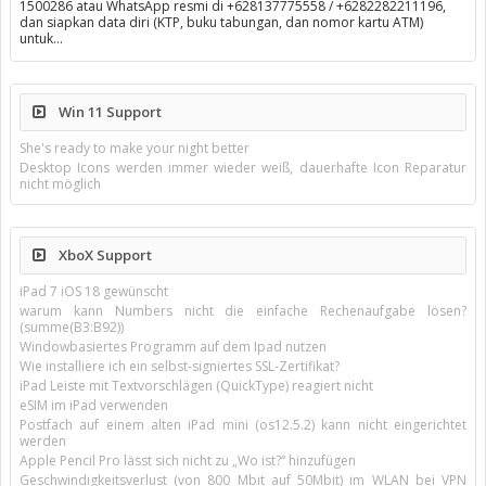
1500286 atau WhatsApp resmi di +628137775558 / +6282282211196,
dan siapkan data diri (KTP, buku tabungan, dan nomor kartu ATM)
untuk…
Win 11 Support
She's ready to make your night better
Desktop Icons werden immer wieder weiß, dauerhafte Icon Reparatur
nicht möglich
XboX Support
iPad 7 iOS 18 gewünscht
warum kann Numbers nicht die einfache Rechenaufgabe lösen?
(summe(B3:B92))
Windowbasiertes Programm auf dem Ipad nutzen
Wie installiere ich ein selbst-signiertes SSL-Zertifikat?
iPad Leiste mit Textvorschlägen (QuickType) reagiert nicht
eSIM im iPad verwenden
Postfach auf einem alten iPad mini (os12.5.2) kann nicht eingerichtet
werden
Apple Pencil Pro lässt sich nicht zu „Wo ist?“ hinzufügen
Geschwindigkeitsverlust (von 800 Mbit auf 50Mbit) im WLAN bei VPN