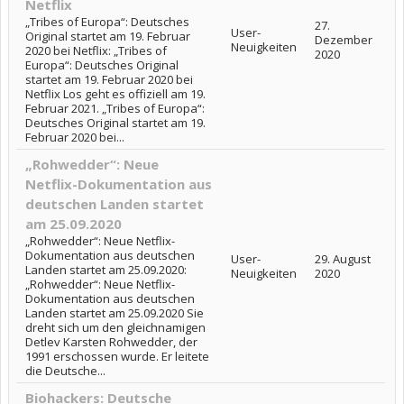
Netflix
„Tribes of Europa“: Deutsches
27.
User-
Original startet am 19. Februar
Dezember
Neuigkeiten
2020 bei Netflix: „Tribes of
2020
Europa“: Deutsches Original
startet am 19. Februar 2020 bei
Netflix Los geht es offiziell am 19.
Februar 2021. „Tribes of Europa“:
Deutsches Original startet am 19.
Februar 2020 bei...
„Rohwedder“: Neue
Netflix-Dokumentation aus
deutschen Landen startet
am 25.09.2020
„Rohwedder“: Neue Netflix-
Dokumentation aus deutschen
User-
29. August
Landen startet am 25.09.2020:
Neuigkeiten
2020
„Rohwedder“: Neue Netflix-
Dokumentation aus deutschen
Landen startet am 25.09.2020 Sie
dreht sich um den gleichnamigen
Detlev Karsten Rohwedder, der
1991 erschossen wurde. Er leitete
die Deutsche...
Biohackers: Deutsche