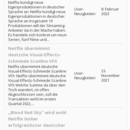
Netflix kündigt neue
Eigenproduktionen in deutscher
User-
8. Februar
Sprache an: Netflix kündigt neue
Neuigkeiten
2022
Eigenproduktionen in deutscher
Sprache an Insgesamt 19
Produktionen will der Streaming-
Anbieter da in der Mache haben.
Es handele sich konkret um neun
Serien, fünf Filme und...
Netflix übermimmt
deutsche Visual-Effects-
Schmiede Scanline VFX
Netflix übermimmt deutsche
23.
Visual-Effects-Schmiede Scanline
User-
November
VFX: Netflix übermimmt deutsche
Neuigkeiten
2021
Visual-Effects-Schmiede Scanline
VFX Welche Summe da über den
Tisch wandert, ist offen.
Abgeschlossen sein, soll die
Transaktion wohl im ersten
Quartal 2022,...
„Blood Red Sky“ wird wohl
Netflix bisher
erfolgreichster deutscher