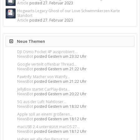
Article
posted
27. Februar 2023
Hogwarts Legacy Ghost of our Love Schwimmkerzen Karte
Standort
Article
posted
27. Februar 2023
Neue Themen
DJI Osmo Pocket 4P ausprobiert:...
NewsBot
posted
Gestern um 23:32 Uhr
Google verteilt offenbar Thread...
NewsBot
posted
Gestern um 21:22 Uhr
Pawtrify: Macher von Watrify...
NewsBot
posted
Gestern um 21:22 Uhr
JellyBox startet CarPlay-Beta...
NewsBot
posted
Gestern um 20:22 Uhr
5G aus der Luft: Nahtloser...
NewsBot
posted
Gestern um 18:32 Uhr
Apple soll an einem größeren...
NewsBot
posted
Gestern um 18:12 Uhr
macUSB 2.4 unterstützt macOS 27...
NewsBot
posted
Gestern um 18:12 Uhr
Haben wir alle den Bezug zur...