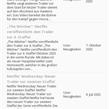
2025
Netflix zeigt weiteren Trailer vor
dem Start Ein letzter Trailer stimmt
auf den Abschied aus Hawkins
ein. Das Video bereitet die Bühne
für den Kampf gegen Vecna....
„The Witcher“: Netflix
veröffentlicht den Trailer
zur 4. Staffel
„The Witcher“: Netflix veröffentlicht
User-
7. Oktober
den Trailer zur 4. Staffel: „The
Neuigkeiten
2025
Witcher“: Netflix veröffentlicht den
Trailer zur 4. Staffel Oktober 2025
in die vierte Runde. Mit dabei ist
als neuer Hauptdarsteller Liam
Hemsworth, welcher in die großen
Fußstapfen von...
Netflix‘ Wednesday: Neuer
Trailer zur zweiten Staffel
Netflix‘ Wednesday: Neuer Trailer
zur zweiten Staffel: Netflix‘
User-
Wednesday: Neuer Trailer zur
9. Juli 2025
Neuigkeiten
zweiten Staffel Netflix hat heute
den neuen Trailer zur zweiten
Staffel der Serie veröffentlicht. Die