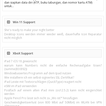
dan siapkan data diri (KTP, buku tabungan, dan nomor kartu ATM)
untuk…
Win 11 Support
She's ready to make your night better
Desktop Icons werden immer wieder weiß, dauerhafte Icon Reparatur
nicht möglich
XboX Support
iPad 7 iOS 18 gewünscht
warum kann Numbers nicht die einfache Rechenaufgabe lösen?
(summe(B3:B92))
Windowbasiertes Programm auf dem Ipad nutzen
Wie installiere ich ein selbst-signiertes SSL-Zertifikat?
iPad Leiste mit Textvorschlägen (QuickType) reagiert nicht
eSIM im iPad verwenden
Postfach auf einem alten iPad mini (os12.5.2) kann nicht eingerichtet
werden
Apple Pencil Pro lässt sich nicht zu „Wo ist?“ hinzufügen
Geschwindigkeitsverlust (von 800 Mbit auf 50Mbit) im WLAN bei VPN
Aktivierung