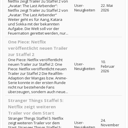
Netflix zeigt Trailer zu Staffel 2 von
User-
22. Mai
„Avatar: The Last Airbender“:
Neuigkeiten
2026
Netflix zeigt Trailer zu Staffel 2 von
„Avatar: The Last Airbender“
Weiter geht es für Aang, Katara
und Sokka mit der bekannten
Aufgabe. Die Welt soll vor der
Feuernation gerettet werden, nur...
One Piece: Netflix
veröffentlicht neuen Trailer
zur Staffel 2
One Piece: Netflix veröffentlicht
10.
User-
neuen Trailer zur Staffel 2: One
Februar
Neuigkeiten
Piece: Netflix veröffentlicht neuen
2026
Trailer zur Staffel 2 Die Realfilm-
Adaption der Mangas bzw. Anime-
Serie konnte in der ersten Runde
nicht nur bestehende Fans
überzeugen, sondern auch neue...
Stranger Things Staffel 5:
Netflix zeigt weiteren
Trailer vor dem Start
Stranger Things Staffel 5: Netflix
24.
User-
zeigt weiteren Trailer vor dem
November
Neuigkeiten
Start: Stranger Things Staffel 5: