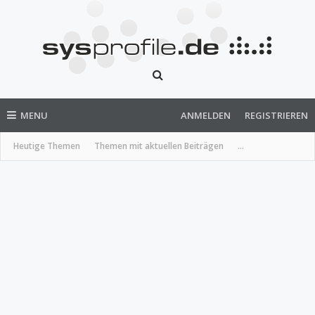
MENU
ANMELDEN
REGISTRIEREN
Heutige Themen
Themen mit aktuellen Beiträgen
...