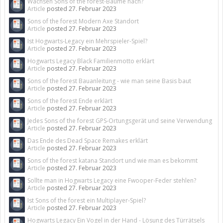
Wachsen Sons of the forest-Bäume nach?
Article
posted
27. Februar 2023
Sons of the forest Modern Axe Standort
Article
posted
27. Februar 2023
Ist Hogwarts-Legacy ein Mehrspieler-Spiel?
Article
posted
27. Februar 2023
Hogwarts Legacy Black Familienmotto erklärt
Article
posted
27. Februar 2023
Sons of the forest Bauanleitung - wie man seine Basis baut
Article
posted
27. Februar 2023
Sons of the forest Ende erklärt
Article
posted
27. Februar 2023
Jedes Sons of the forest GPS-Ortungsgerät und seine Verwendung
Article
posted
27. Februar 2023
Das Ende des Dead Space Remakes erklärt
Article
posted
27. Februar 2023
Sons of the forest katana Standort und wie man es bekommt
Article
posted
27. Februar 2023
Sollte man in Hogwarts Legacy eine Fwooper-Feder stehlen?
Article
posted
27. Februar 2023
Ist Sons of the forest ein Multiplayer-Spiel?
Article
posted
27. Februar 2023
Hogwarts Legacy Ein Vogel in der Hand - Lösung des Türrätsels