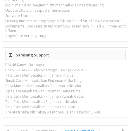
Moin, mein iPad reagiert nicht mehr auf die fingersteuerung
Update 26.5.2 eines ipad 3. Generation
Software-Update
Hintergrundbeleuchtung Magic Keyboard iPad Air 11’’ M4 einschalten?
Dokumente über Links zu Microsoft365 lassen sich in iPad u. iPhone nicht
öffnen
AppleCare Verlängerung
Samsung Support
BNI 46 Kanwil Surabaya
BNI SURABAYA -Telp/WhatsApp:(0821)8556-9202-
Tata Cara Membatalkan Pinjaman Finplus
Simak Cara Membatalkan Pinjaman Artha Niaga
Cara Mudah Membatalkan Pinjaman Indosaku
Tips Cara Membatalkan Pinjaman Dana Prima
Tata Cara Membatalkan Pinjaman Rupiah Cepat
Tata Cara Membatalkan Pinjaman Indosaku
Tata Cara Membatalkan Pinjaman Solusiku
Cra atasi buka blkir akun ws mobile Salah Password 3 kali