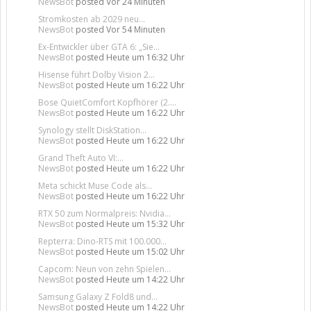
NewsBot
posted
Vor 24 Minuten
Stromkosten ab 2029 neu...
NewsBot
posted
Vor 54 Minuten
Ex-Entwickler über GTA 6: „Sie...
NewsBot
posted
Heute um 16:32 Uhr
Hisense führt Dolby Vision 2...
NewsBot
posted
Heute um 16:22 Uhr
Bose QuietComfort Kopfhörer (2....
NewsBot
posted
Heute um 16:22 Uhr
Synology stellt DiskStation...
NewsBot
posted
Heute um 16:22 Uhr
Grand Theft Auto VI:...
NewsBot
posted
Heute um 16:22 Uhr
Meta schickt Muse Code als...
NewsBot
posted
Heute um 16:22 Uhr
RTX 50 zum Normalpreis: Nvidia...
NewsBot
posted
Heute um 15:32 Uhr
Repterra: Dino-RTS mit 100.000...
NewsBot
posted
Heute um 15:02 Uhr
Capcom: Neun von zehn Spielen...
NewsBot
posted
Heute um 14:22 Uhr
Samsung Galaxy Z Fold8 und...
NewsBot
posted
Heute um 14:22 Uhr