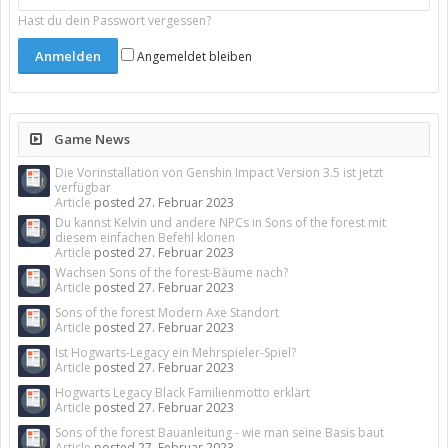
Hast du dein Passwort vergessen?
Angemeldet bleiben
Game News
Die Vorinstallation von Genshin Impact Version 3.5 ist jetzt
verfügbar
Article
posted
27. Februar 2023
Du kannst Kelvin und andere NPCs in Sons of the forest mit
diesem einfachen Befehl klonen
Article
posted
27. Februar 2023
Wachsen Sons of the forest-Bäume nach?
Article
posted
27. Februar 2023
Sons of the forest Modern Axe Standort
Article
posted
27. Februar 2023
Ist Hogwarts-Legacy ein Mehrspieler-Spiel?
Article
posted
27. Februar 2023
Hogwarts Legacy Black Familienmotto erklärt
Article
posted
27. Februar 2023
Sons of the forest Bauanleitung - wie man seine Basis baut
Article
posted
27. Februar 2023