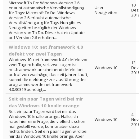
Microsoft To Do: Windows-Version 2.6
10.
User-
erlaubt automatische Vervollständigung
Dez
Neuigkeiten
für Tags: Microsoft To Do: Windows-
201
Version 2.6 erlaubt automatische
Vervollständigung für Tags Nun gibt es
Neuigkeiten bezüglich der Windows-
Version von To Do. Diese hat ein Update
auf Version 2.6 erhalten...
Windows 10: net.framework 4.0
defekt vor zwei Tagen
Windows 10: net.framework 4.0 defekt vor
13.
zwei Tagen: hallo, seit zwei tagen ist
Windows 10
Dez
net.framework anscheinend defekt: bei
201
aufruf von wash&go, das seit jahren läuft,
kommt die meldung> zur ausführung des
programms werde net.framework
4.0.30319 benötigt,...
Seit ein paar Tagen wird bei mir
das Windows 10 knalle orange.
Seit ein paar Tagen wird bei mir das
4.
Windows 10 knalle orange.: Hallo, ich
Windows 10
Nov
habe hier eine Frage, die vielleicht schon
201
mal gestellt wurde, konnte aber dazu
nichts finden. Seit ein paar Tagen wird bei
mir das Windows 10 knalle orange. Aber