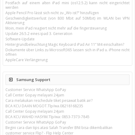
Postfach auf einem alten iPad mini (os12.5.2) kann nicht eingerichtet
werden
Apple Pencil Pro lässt sich nicht zu „Wo ist?“ hinzufügen
Geschwindigkeitsverlust (von 800 Mbit auf 50Mbit) im WLAN bei VPN
Aktivierung
Moin, mein iPad reagiert nicht mehr auf die fingersteuerung
Update 26.5.2 eines ipad 3. Generation
Software-Update
Hintergrundbeleuchtung Magic Keyboard iPad Air 11’’ M4 einschalten?
Dokumente über Links zu Microsoft365 lassen sich in iPad u. iPhone nicht
öffnen
AppleCare Verlängerung
Samsung Support
Customer Service WhatsApp GoPay
Call Center Gopay melayani 24jam
Cara melakukan reschedule tiket pesawat batik air?
BCA KCU DAAN MOGOT.Tlp/wa.08218168235
Call Center Gopay melayani 24jam
BCA KCU WAHID HASYIM.Tlp/wa: 0853-7373-7845
Customer Service WhatsApp GoPay
Begini cara dan tips atasi Salah Transfer BNI bisa dikembalikan
customer service Flip? - Flip Help Center