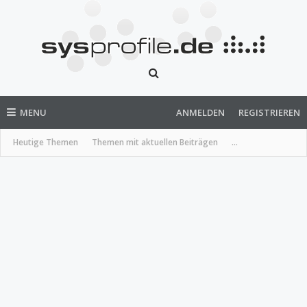
MENU
ANMELDEN
REGISTRIEREN
Heutige Themen
Themen mit aktuellen Beiträgen
...