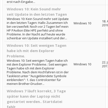
erst nach Eingabe...
Windows 10: Kein Sound mehr
seit Update in den letzten Tagen
Windows 10: Kein Sound mehr seit Update
18. 
in den letzten Tagen: Hallo Zusammen Ich
Windows 10
201
bin verzweifelt: Noch vor 2 Tagen lief mein
HP PAvilion Elite HPE perfekt und ohne
Probleme. In der Nacht auf heute wurde
scheinbar ein Update installiert und der...
Windows 10: Seit wenigen Tagen
habe ich mit dem Explorer
Probleme.
Windows 10: Seit wenigen Tagen habe ich
22. 
Windows 10
mit dem Explorer Probleme.: Seit wenigen
201
Tagen habe ich mit dem Explorer
Probleme. Nach dem Hochfahren ist in der
Taskleist unter "Ausgeblendete Symbole
einblenden": 1. das Controlcenter für
meinen Brother-Drucker...
Windows 7 läuft korrekt, 3 Tage
später kann der Laptop nicht
gestartet werden.. Startdatei
fehlt