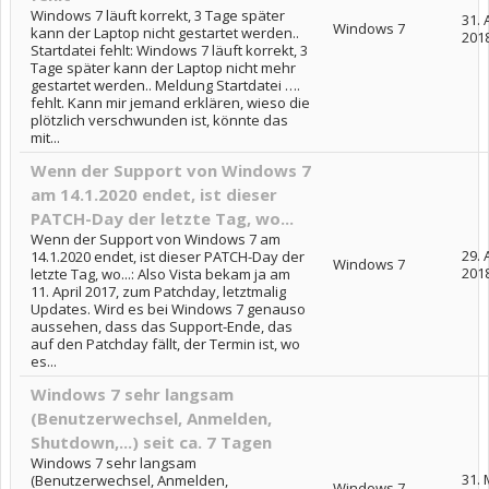
Windows 7 läuft korrekt, 3 Tage später
31. 
Windows 7
kann der Laptop nicht gestartet werden..
201
Startdatei fehlt: Windows 7 läuft korrekt, 3
Tage später kann der Laptop nicht mehr
gestartet werden.. Meldung Startdatei ….
fehlt. Kann mir jemand erklären, wieso die
plötzlich verschwunden ist, könnte das
mit...
Wenn der Support von Windows 7
am 14.1.2020 endet, ist dieser
PATCH-Day der letzte Tag, wo...
Wenn der Support von Windows 7 am
29. 
14.1.2020 endet, ist dieser PATCH-Day der
Windows 7
201
letzte Tag, wo...: Also Vista bekam ja am
11. April 2017, zum Patchday, letztmalig
Updates. Wird es bei Windows 7 genauso
aussehen, dass das Support-Ende, das
auf den Patchday fällt, der Termin ist, wo
es...
Windows 7 sehr langsam
(Benutzerwechsel, Anmelden,
Shutdown,...) seit ca. 7 Tagen
Windows 7 sehr langsam
31. 
(Benutzerwechsel, Anmelden,
Windows 7