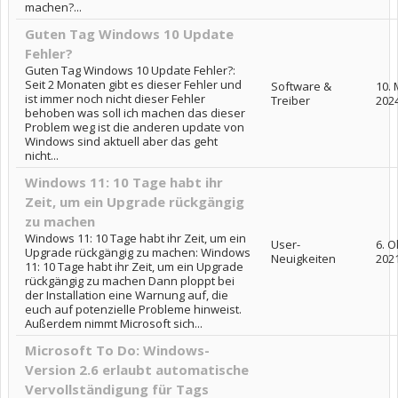
machen?...
Guten Tag Windows 10 Update
Fehler?
Guten Tag Windows 10 Update Fehler?:
Seit 2 Monaten gibt es dieser Fehler und
Software &
10.
ist immer noch nicht dieser Fehler
Treiber
202
behoben was soll ich machen das dieser
Problem weg ist die anderen update von
Windows sind aktuell aber das geht
nicht...
Windows 11: 10 Tage habt ihr
Zeit, um ein Upgrade rückgängig
zu machen
Windows 11: 10 Tage habt ihr Zeit, um ein
User-
6. 
Upgrade rückgängig zu machen: Windows
Neuigkeiten
202
11: 10 Tage habt ihr Zeit, um ein Upgrade
rückgängig zu machen Dann ploppt bei
der Installation eine Warnung auf, die
euch auf potenzielle Probleme hinweist.
Außerdem nimmt Microsoft sich...
Microsoft To Do: Windows-
Version 2.6 erlaubt automatische
Vervollständigung für Tags