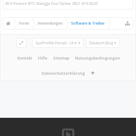
BCA Finance WTC Mangga Dua.Tlp/wa: 0821-816-8235
Foren
Anwendungen
Software & Treiber
SysProfile Forum - UI.X
Deutsch [Du]
Kontakt
Hilfe
Sitemap
Nutzungsbedingungen
Datenschutzerklärung