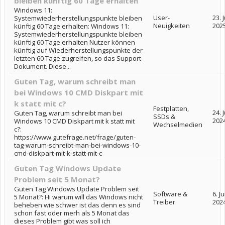
bleiben künftig 60 Tage erhalten
Windows 11:
User-
23. 
Systemwiederherstellungspunkte bleiben
Neuigkeiten
202
künftig 60 Tage erhalten: Windows 11:
Systemwiederherstellungspunkte bleiben
künftig 60 Tage erhalten Nutzer können
künftig auf Wiederherstellungspunkte der
letzten 60 Tage zugreifen, so das Support-
Dokument. Diese...
Guten Tag, warum schreibt man
bei Windows 10 CMD Diskpart mit
k statt mit c?
Festplatten,
24. 
Guten Tag, warum schreibt man bei
SSDs &
202
Windows 10 CMD Diskpart mit k statt mit
Wechselmedien
c?:
https://www.gutefrage.net/frage/guten-
tag-warum-schreibt-man-bei-windows-10-
cmd-diskpart-mit-k-statt-mit-c
Guten Tag Windows Update
Problem seit 5 Monat?
Guten Tag Windows Update Problem seit
Software &
6. Ju
5 Monat?: Hi warum will das Windows nicht
Treiber
202
beheben wie schwer ist das denn es sind
schon fast oder merh als 5 Monat das
dieses Problem gibt was soll ich