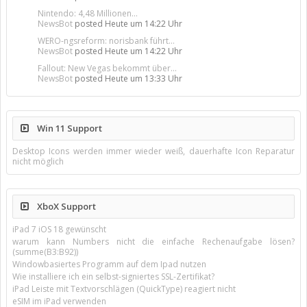
Nintendo: 4,48 Millionen...
NewsBot
posted
Heute um 14:22 Uhr
WERO-ngsreform: norisbank führt...
NewsBot
posted
Heute um 14:22 Uhr
Fallout: New Vegas bekommt über...
NewsBot
posted
Heute um 13:33 Uhr
Win 11 Support
Desktop Icons werden immer wieder weiß, dauerhafte Icon Reparatur
nicht möglich
XboX Support
iPad 7 iOS 18 gewünscht
warum kann Numbers nicht die einfache Rechenaufgabe lösen?
(summe(B3:B92))
Windowbasiertes Programm auf dem Ipad nutzen
Wie installiere ich ein selbst-signiertes SSL-Zertifikat?
iPad Leiste mit Textvorschlägen (QuickType) reagiert nicht
eSIM im iPad verwenden