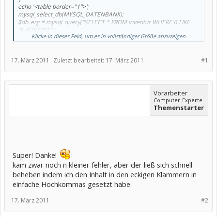
echo '<table border="1">';
mysql_select_db(MYSQL_DATENBANK);
$db_erg = mysql_query("SELECT * FROM inventur WHERE B LIKE
'$_POST[IP]'");
Klicke in dieses Feld, um es in vollständiger Größe anzuzeigen.
if(!$db_erg) {
die(mysql_error());
}
17. März 2011
Zuletzt bearbeitet:
17. März 2011
#1
while ($zeile = mysql_fetch_array( $db_erg, MYSQL_ASSOC))
{
echo "<table border='1'><tr><th>". $zeile['A']."</th><th>".
Vorarbeiter
$zeile['B'] ."</th><th>". $zeile['C'] ."</th><th>". $zeile['D'] ."</th>
Computer-Experte
Themenstarter
<th>". $zeile['E'] ."</th><th>". $zeile['F'] ."</th><th>". $zeile['G'] ."
</th><th>". $zeile['H'] ."</th><th>". $zeile['I'] ."</th><th>". $zeile['J']
. "</th></tr></table>";
Super! Danke!
kam zwar noch n kleiner fehler, aber der ließ sich schnell
beheben indem ich den Inhalt in den eckigen Klammern in
einfache Hochkommas gesetzt habe
17. März 2011
#2