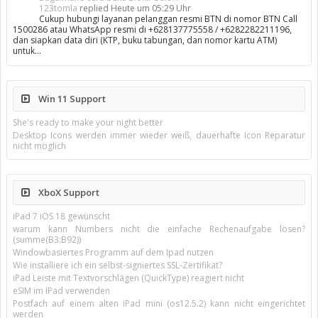
123tomla
replied
Heute um 05:29 Uhr
Cukup hubungi layanan pelanggan resmi BTN di nomor BTN Call
1500286 atau WhatsApp resmi di +628137775558 / +6282282211196,
dan siapkan data diri (KTP, buku tabungan, dan nomor kartu ATM)
untuk…
Win 11 Support
She's ready to make your night better
Desktop Icons werden immer wieder weiß, dauerhafte Icon Reparatur
nicht möglich
XboX Support
iPad 7 iOS 18 gewünscht
warum kann Numbers nicht die einfache Rechenaufgabe lösen?
(summe(B3:B92))
Windowbasiertes Programm auf dem Ipad nutzen
Wie installiere ich ein selbst-signiertes SSL-Zertifikat?
iPad Leiste mit Textvorschlägen (QuickType) reagiert nicht
eSIM im iPad verwenden
Postfach auf einem alten iPad mini (os12.5.2) kann nicht eingerichtet
werden