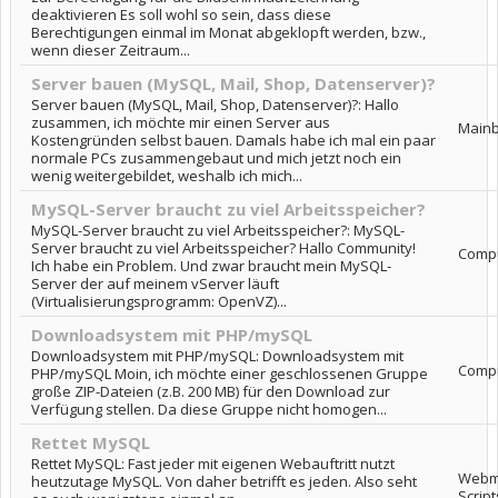
deaktivieren Es soll wohl so sein, dass diese
Berechtigungen einmal im Monat abgeklopft werden, bzw.,
wenn dieser Zeitraum...
Server bauen (MySQL, Mail, Shop, Datenserver)?
Server bauen (MySQL, Mail, Shop, Datenserver)?: Hallo
zusammen, ich möchte mir einen Server aus
Main
Kostengründen selbst bauen. Damals habe ich mal ein paar
normale PCs zusammengebaut und mich jetzt noch ein
wenig weitergebildet, weshalb ich mich...
MySQL-Server braucht zu viel Arbeitsspeicher?
MySQL-Server braucht zu viel Arbeitsspeicher?: MySQL-
Server braucht zu viel Arbeitsspeicher? Hallo Community!
Comp
Ich habe ein Problem. Und zwar braucht mein MySQL-
Server der auf meinem vServer läuft
(Virtualisierungsprogramm: OpenVZ)...
Downloadsystem mit PHP/mySQL
Downloadsystem mit PHP/mySQL: Downloadsystem mit
Comp
PHP/mySQL Moin, ich möchte einer geschlossenen Gruppe
große ZIP-Dateien (z.B. 200 MB) für den Download zur
Verfügung stellen. Da diese Gruppe nicht homogen...
Rettet MySQL
Rettet MySQL: Fast jeder mit eigenen Webauftritt nutzt
Webma
heutzutage MySQL. Von daher betrifft es jeden. Also seht
Script