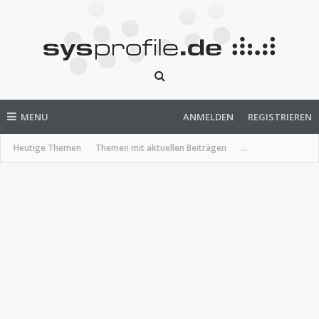
MENU
ANMELDEN
REGISTRIEREN
Heutige Themen
Themen mit aktuellen Beiträgen
...