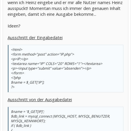
wenn ich Heinz eingebe und er mir alle Nutzer names Heinz
ausspuckt! Momentan muss ich immer den genauen Inhalt
eingeben, damit ich eine Ausgabe bekomme...
Ideen?
Ausschnitt der Eingabedatei
<html>
<form method="post" action="IP.php">
<p>IP:</p>
<textarea name="IP" COLS="20" ROWS="1"></textarea>
<p><input type="submit" value="absenden"></p>
</form>
<?php
$name = $_GET['IP'];
?>
Ausschnitt von der Ausgabedatei
$name = '$_GET[IP]';
$db_link = mysql_connect (MYSQL_HOST, MYSQL_BENUTZER,
MYSQL_KENNWORT);
if ( $db_link )
{