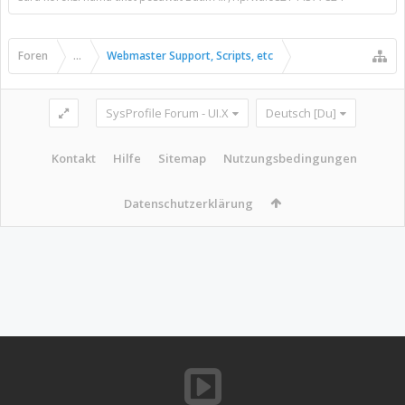
Foren
...
Webmaster Support, Scripts, etc
SysProfile Forum - UI.X
Deutsch [Du]
Kontakt
Hilfe
Sitemap
Nutzungsbedingungen
Datenschutzerklärung