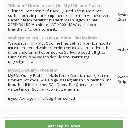
"Kleiner" Homeserver für MySQL und Daten
"Kleiner" Homeserver für MySQL und Daten: Moin, ich
Syste
suche noch ein paar Komponenten für einen Homeserver.
Zusa
Haben tue ich bereits: Chieftech Mesh Bigtower Intel
X975XBX-LKR Mainboard ATi X300 HM Was ich noch
brauche: CPU (Dualcore mit...
Webspace PHP + MySQL ohne Filesizelimit
Webspace PHP + MySQL ohne Filesizelimit: Moin Ich möchte
mit einem Freund wahrscheinlich ein Blog starten, der sich
Archi
unter anderem mit open source Software beschäftigt. :o
Funpic usw. sind wegen der Filesize Limitierung
ungeeignet......
MySQL-Query-Problem
MySQL-Query-Problem: Hallo Leute! Auch ich habe jetzt ein
Webma
Problem. Ich code (wie einige wissen) einen Onlineshop und
Script
brauche Hilfe bei einer SQL-Query. Die Query's, die ich
derzeit in der Suchfunktion nutze lauten...
mysql-Abfrage mit Teilbegriffen solved
Jetzt registrieren!