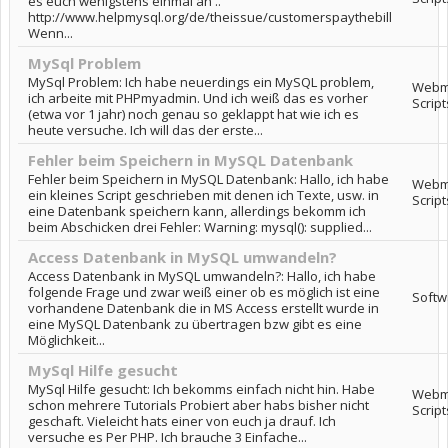
es euch wenigstens einmal an ..
http://www.helpmysql.org/de/theissue/customerspaythebill
Wenn...
MySql Problem
MySql Problem: Ich habe neuerdings ein MySQL problem,
Webma
ich arbeite mit PHPmyadmin. Und ich weiß das es vorher
Script
(etwa vor 1 jahr) noch genau so geklappt hat wie ich es
heute versuche. Ich will das der erste...
Fehler beim Speichern in MySQL Datenbank
Fehler beim Speichern in MySQL Datenbank: Hallo, ich habe
Webma
ein kleines Script geschrieben mit denen ich Texte, usw. in
Script
eine Datenbank speichern kann, allerdings bekomm ich
beim Abschicken drei Fehler: Warning: mysql(): supplied...
Access Datenbank in MySQL umwandeln?
Access Datenbank in MySQL umwandeln?: Hallo, ich habe
folgende Frage und zwar weiß einer ob es möglich ist eine
Softw
vorhandene Datenbank die in MS Access erstellt wurde in
eine MySQL Datenbank zu übertragen bzw gibt es eine
Möglichkeit...
MySql Hilfe gesucht
MySql Hilfe gesucht: Ich bekomms einfach nicht hin. Habe
Webma
schon mehrere Tutorials Probiert aber habs bisher nicht
Script
geschaft. Vieleicht hats einer von euch ja drauf. Ich
versuche es Per PHP. Ich brauche 3 Einfache...