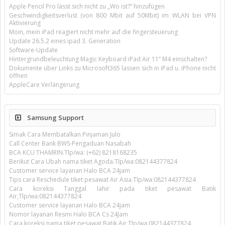
Apple Pencil Pro lässt sich nicht zu „Wo ist?“ hinzufügen
Geschwindigkeitsverlust (von 800 Mbit auf 50Mbit) im WLAN bei VPN
Aktivierung
Moin, mein iPad reagiert nicht mehr auf die fingersteuerung
Update 26.5.2 eines ipad 3. Generation
Software-Update
Hintergrundbeleuchtung Magic Keyboard iPad Air 11’’ M4 einschalten?
Dokumente über Links zu Microsoft365 lassen sich in iPad u. iPhone nicht
öffnen
AppleCare Verlängerung
Samsung Support
Simak Cara Membatalkan Pinjaman Julo
Call Center Bank BWS-Pengaduan Nasabah
BCA KCU THAMRIN.Tlp/wa: (+62) 8218168235
Berikut Cara Ubah nama tiket Agoda.Tlp/wa:082144377824
Customer service layanan Halo BCA 24jam
Tips cara Reschedule tiket pesawat Air Asia.Tlp/wa:082144377824
Cara koreksi Tanggal lahir pada tiket pesawat Batik
Air,Tlp/wa:082144377824
Customer service layanan Halo BCA 24jam
Nomor layanan Resmi Halo BCA Cs 24Jam
Cara koreksi nama tiket pesawat Batik Air,Tlp/wa:082144377824