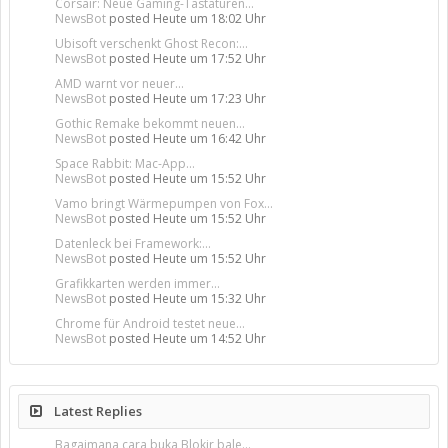
Corsair: Neue Gaming-Tastaturen...
NewsBot
posted
Heute um 18:02 Uhr
Ubisoft verschenkt Ghost Recon:...
NewsBot
posted
Heute um 17:52 Uhr
AMD warnt vor neuer...
NewsBot
posted
Heute um 17:23 Uhr
Gothic Remake bekommt neuen...
NewsBot
posted
Heute um 16:42 Uhr
Space Rabbit: Mac-App...
NewsBot
posted
Heute um 15:52 Uhr
Vamo bringt Wärmepumpen von Fox...
NewsBot
posted
Heute um 15:52 Uhr
Datenleck bei Framework:...
NewsBot
posted
Heute um 15:52 Uhr
Grafikkarten werden immer...
NewsBot
posted
Heute um 15:32 Uhr
Chrome für Android testet neue...
NewsBot
posted
Heute um 14:52 Uhr
Latest Replies
Bagaimana cara buka Blokir bale...