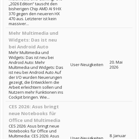
„2026 Edition“ tauscht den
bisherigen Chip AMD AI 9 HX
370 gegen den neueren HX
470 aus. Letzterer ist kein
massiver...
Mehr Multimedia und
Widgets: Das ist neu
bei Android Auto
Mehr Multimedia und
Widgets: Das ist neu bei
20. Mai
Android Auto: Mehr
User-Neuigkeiten
2026
Multimedia und Widgets: Das
ist neu bei Android Auto Auf
der I/O wurden Neuerungen
gezeigt, die Entwicklern die
Arbeit erleichtern sollen und
Nutzern mehr Funktionen ins
Cockpit bringen. Wie...
CES 2026: Asus bringt
neue Notebooks für
Office und Multimedia
CES 2026: Asus bringt neue
Notebooks für Office und
8. Januar
Multimedia: CES 2026: Asus
User-Neuigkeiten