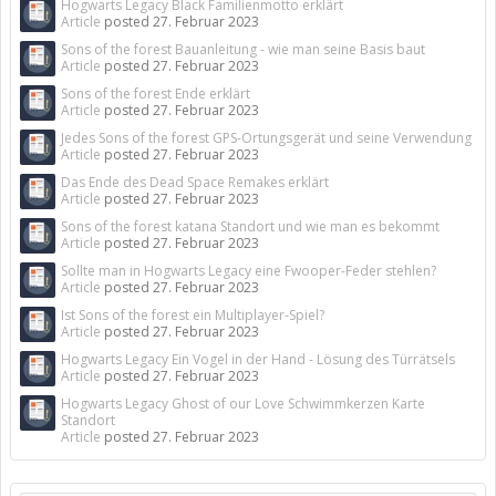
Hogwarts Legacy Black Familienmotto erklärt
Article
posted
27. Februar 2023
Sons of the forest Bauanleitung - wie man seine Basis baut
Article
posted
27. Februar 2023
Sons of the forest Ende erklärt
Article
posted
27. Februar 2023
Jedes Sons of the forest GPS-Ortungsgerät und seine Verwendung
Article
posted
27. Februar 2023
Das Ende des Dead Space Remakes erklärt
Article
posted
27. Februar 2023
Sons of the forest katana Standort und wie man es bekommt
Article
posted
27. Februar 2023
Sollte man in Hogwarts Legacy eine Fwooper-Feder stehlen?
Article
posted
27. Februar 2023
Ist Sons of the forest ein Multiplayer-Spiel?
Article
posted
27. Februar 2023
Hogwarts Legacy Ein Vogel in der Hand - Lösung des Türrätsels
Article
posted
27. Februar 2023
Hogwarts Legacy Ghost of our Love Schwimmkerzen Karte
Standort
Article
posted
27. Februar 2023