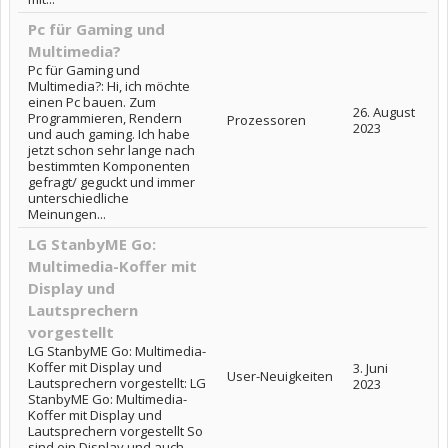
Pc für Gaming und
Multimedia?
Pc für Gaming und
Multimedia?: Hi, ich möchte
einen Pc bauen. Zum
26. August
Programmieren, Rendern
Prozessoren
2023
und auch gaming. Ich habe
jetzt schon sehr lange nach
bestimmten Komponenten
gefragt/ geguckt und immer
unterschiedliche
Meinungen...
LG StanbyME Go:
Multimedia-Koffer mit
Display und
Lautsprechern
vorgestellt
LG StanbyME Go: Multimedia-
Koffer mit Display und
3. Juni
User-Neuigkeiten
Lautsprechern vorgestellt: LG
2023
StanbyME Go: Multimedia-
Koffer mit Display und
Lautsprechern vorgestellt So
sind ein Display und auch