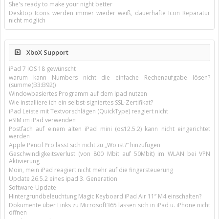
She's ready to make your night better
Desktop Icons werden immer wieder weiß, dauerhafte Icon Reparatur
nicht möglich
XboX Support
iPad 7 iOS 18 gewünscht
warum kann Numbers nicht die einfache Rechenaufgabe lösen?
(summe(B3:B92))
Windowbasiertes Programm auf dem Ipad nutzen
Wie installiere ich ein selbst-signiertes SSL-Zertifikat?
iPad Leiste mit Textvorschlägen (QuickType) reagiert nicht
eSIM im iPad verwenden
Postfach auf einem alten iPad mini (os12.5.2) kann nicht eingerichtet
werden
Apple Pencil Pro lässt sich nicht zu „Wo ist?“ hinzufügen
Geschwindigkeitsverlust (von 800 Mbit auf 50Mbit) im WLAN bei VPN
Aktivierung
Moin, mein iPad reagiert nicht mehr auf die fingersteuerung
Update 26.5.2 eines ipad 3. Generation
Software-Update
Hintergrundbeleuchtung Magic Keyboard iPad Air 11’’ M4 einschalten?
Dokumente über Links zu Microsoft365 lassen sich in iPad u. iPhone nicht
öffnen