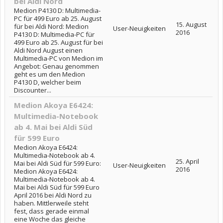
bei Aldi Nord
Medion P4130 D: Multimedia-
PC für 499 Euro ab 25. August
15. August
für bei Aldi Nord: Medion
User-Neuigkeiten
2016
P4130 D: Multimedia-PC für
499 Euro ab 25. August für bei
Aldi Nord August einen
Multimedia-PC von Medion im
Angebot: Genau genommen
geht es um den Medion
P4130 D, welcher beim
Discounter...
Medion Akoya E6424:
Multimedia-Notebook
ab 4. Mai bei Aldi Süd
für 599 Euro
Medion Akoya E6424:
Multimedia-Notebook ab 4.
25. April
Mai bei Aldi Süd für 599 Euro:
User-Neuigkeiten
2016
Medion Akoya E6424:
Multimedia-Notebook ab 4.
Mai bei Aldi Süd für 599 Euro
April 2016 bei Aldi Nord zu
haben. Mittlerweile steht
fest, dass gerade einmal
eine Woche das gleiche