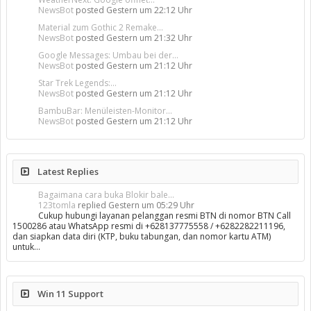
NewsBot
posted
Gestern um 22:12 Uhr
Material zum Gothic 2 Remake...
NewsBot
posted
Gestern um 21:32 Uhr
Google Messages: Umbau bei der...
NewsBot
posted
Gestern um 21:12 Uhr
Star Trek Legends:...
NewsBot
posted
Gestern um 21:12 Uhr
BambuBar: Menüleisten-Monitor...
NewsBot
posted
Gestern um 21:12 Uhr
Latest Replies
Bagaimana cara buka Blokir bale...
123tomla
replied
Gestern um 05:29 Uhr
Cukup hubungi layanan pelanggan resmi BTN di nomor BTN Call
1500286 atau WhatsApp resmi di +628137775558 / +6282282211196,
dan siapkan data diri (KTP, buku tabungan, dan nomor kartu ATM)
untuk…
Win 11 Support