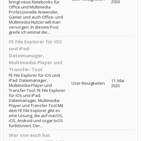
2026
bringt neue Notebooks für
Office und Multimedia
Professionelle Anwender,
Gamer und auch Office- und
Multimedia-Nutzer will man
versorgen. In diesem Post
greife ich einmal die...
FE File Explorer für iOS
und iPad:
Dateimanager,
Multimedia-Player und
Transfer-Tool
FE File Explorer für iOS und
iPad: Dateimanager,
11. Mai
User-Neuigkeiten
Multimedia-Player und
2025
Transfer-Tool: FE File Explorer
für iOS und iPad:
Dateimanager, Multimedia-
Player und Transfer-Tool Mit
dem FE File Explorer gibt es
eine Lösung, die auf macOS,
iOS, Android und sogar tvOS
funktioniert. Der...
Wer von euch hat