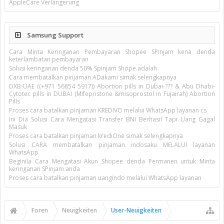
AppleCare Verlängerung
Samsung Support
Cara Minta Keringanan Pembayaran Shopee SPinjam kena denda
keterlambatan pembayaran
Solusi keringanan denda 50% Spinjam Shope adalah
Cara membatalkan pinjaman ADakami simak selengkapnya
DXB-UAE ((+971 56854 5917)) Abortion pills in Dubai-??? & Abu Dhabi-
Cytotec pills in DUBAI (Mifepristone &misoprostol in Fujairah) Abortion
Pills
Proses cara batalkan pinjaman KREDIVO melalui WhatsApp layanan cs
Ini Dia Solusi Cara Mengatasi Transfer BNI Berhasil Tapi Uang Gagal
Masuk
Proses cara batalkan pinjaman krediOne simak selengkapnya
Solusi CARA membatalkan pinjaman indosaku MELALUI layanan
WhatsApp
Beginila Cara Mengatasi Akun Shopee denda Permanen untuk Minta
keringanan SPinjam anda
Proses cara batalkan pinjaman uangindo melalui WhatsApp layanan
Foren
Neuigkeiten
User-Neuigkeiten