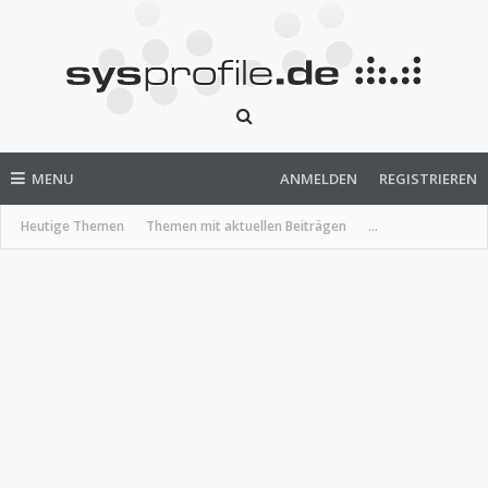
MENU
ANMELDEN
REGISTRIEREN
Heutige Themen
Themen mit aktuellen Beiträgen
...