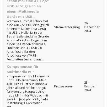
schon mal eine 4TB 2,5"
HDD erfolgreich an
einem Multimedia
Gerät mit USB...
Wer von euch hat schon mal
26.
eine 4TB 2,5" HDD erfolgreich
Stromversorgung
Dezember
an einem Multimedia Gerät
2024
mit USB...: Hallo. Ja, in der
Betreffzeile steckt im Grunde
schon alles drin. Es geht um
einen SAT Receiver mit REC
Funktion und 3 x USB 2.0
Anschlüsse für den
Anschluss von TV-Film
Festplatten. Jemand aus...
Komponenten für
Multimedia PC?
Komponenten für Multimedia
PC?: Hallo zusammen, Mein
23.
400-Euro-PC ist nun knapp 4
Prozessoren
Februar
Jahre alt und hat bisher gut
2024
funktioniert. Hauptsächlich
habe ich ihn für Videoschnitt
genutzt. Jetzt plane ich, mehr
in Richtung 3D-Animation
mit...