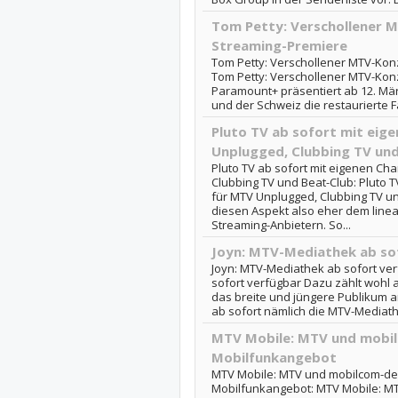
Tom Petty: Verschollener M
Streaming-Premiere
Tom Petty: Verschollener MTV-Konz
Tom Petty: Verschollener MTV-Konz
Paramount+ präsentiert ab 12. Mär
und der Schweiz die restaurierte 
Pluto TV ab sofort mit eig
Unplugged, Clubbing TV und
Pluto TV ab sofort mit eigenen Ch
Clubbing TV und Beat-Club: Pluto 
für MTV Unplugged, Clubbing TV un
diesen Aspekt also eher dem line
Streaming-Anbietern. So...
Joyn: MTV-Mediathek ab so
Joyn: MTV-Mediathek ab sofort ve
sofort verfügbar Dazu zählt wohl a
das breite und jüngere Publikum a
ab sofort nämlich die MTV-Mediathe
MTV Mobile: MTV und mobil
Mobilfunkangebot
MTV Mobile: MTV und mobilcom-debi
Mobilfunkangebot: MTV Mobile: MT