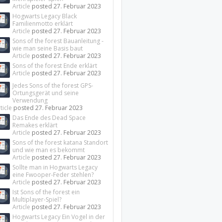
Article
posted
27. Februar 2023
Hogwarts Legacy Black
Familienmotto erklärt
Article
posted
27. Februar 2023
Sons of the forest Bauanleitung -
wie man seine Basis baut
Article
posted
27. Februar 2023
Sons of the forest Ende erklärt
Article
posted
27. Februar 2023
Jedes Sons of the forest GPS-
Ortungsgerät und seine
Verwendung
ticle
posted
27. Februar 2023
Das Ende des Dead Space
Remakes erklärt
Article
posted
27. Februar 2023
Sons of the forest katana Standort
und wie man es bekommt
Article
posted
27. Februar 2023
Sollte man in Hogwarts Legacy
eine Fwooper-Feder stehlen?
Article
posted
27. Februar 2023
Ist Sons of the forest ein
Multiplayer-Spiel?
Article
posted
27. Februar 2023
Hogwarts Legacy Ein Vogel in der