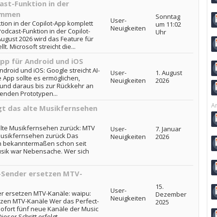
ast-Funktion in der
ammen
Sonntag
User-
tion in der Copilot-App komplett
um 11:02
Neuigkeiten
odcast-Funktion in der Copilot-
Uhr
gust 2026 wird das Feature für
t. Microsoft streicht die...
App für Android und iOS
ndroid und iOS: Google streicht AI-
User-
1. August
 App sollte es ermöglichen,
Neuigkeiten
2026
 und daraus bis zur Rückkehr an
renden Prototypen...
Ar
t das alte Musikfernsehen
lte Musikfernsehen zurück: MTV
User-
7. Januar
Musikfernsehen zurück Das
Neuigkeiten
2026
h bekanntermaßen schon seit
usik war Nebensache. Wer sich
-Sender ersetzen MTV-
15.
User-
r ersetzen MTV-Kanäle: waipu:
Dezember
Neuigkeiten
zen MTV-Kanäle Wer das Perfect-
2025
sofort fünf neue Kanäle der Music
eser Schritt erfolgt...