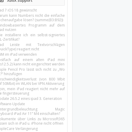
XboX Support
Pad 7 iOS 18 gewünscht
arum kann Numbers nicht die einfache
echenaufgabe lösen? (summe(B3:B92))
indowbasiertes Programm auf dem
pad nutzen
e installiere ich ein selbst-signiertes
L-Zertifikat?
Pad Leiste mit Textvorschlägen
uickType) reagiert nicht
SIM im iPad verwenden
ostfach auf einem alten iPad mini
s12.5.2) kann nicht eingerichtet werden
ple Pencil Pro lässt sich nicht zu „Wo
t?“ hinzufügen
eschwindigkeitsverlust (von 800 Mbit
uf 50Mbit) im WLAN bei VPN Aktivierung
oin, mein iPad reagiert nicht mehr auf
ie fingersteuerung
pdate 26.5.2 eines ipad 3. Generation
oftware-Update
intergrundbeleuchtung Magic
yboard iPad Air 11’’ M4 einschalten?
okumente über Links zu Microsoft365
ssen sich in iPad u. iPhone nicht öffnen
ppleCare Verlängerung