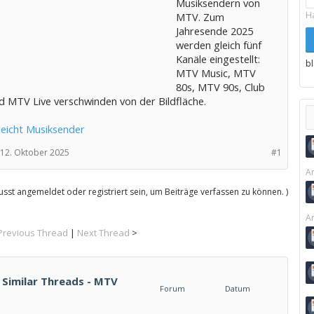
Musiksendern von
H
MTV. Zum
Jahresende 2025
werden gleich fünf
Kanäle eingestellt:
b
MTV Music, MTV
80s, MTV 90s, Club
 MTV Live verschwinden von der Bildfläche.
eicht Musiksender
12. Oktober 2025
#1
Ar
sst angemeldet oder registriert sein, um Beiträge verfassen zu können. )
Ar
Previous Thread
|
Next Thread
>
 Similar Threads - MTV
Forum
Datum