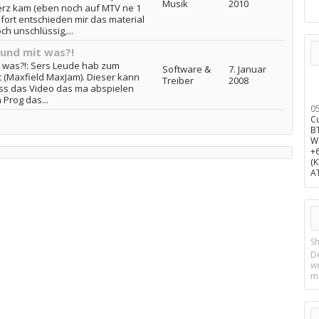
Musik
2010
erz kam (eben noch auf MTV ne 1
ofort entschieden mir das material
ch unschlüssig,...
 und mit was?!
t was?!: Sers Leude hab zum
Software &
7. Januar
 (Maxfield MaxJam). Dieser kann
Treiber
2008
ss das Video das ma abspielen
n Prog das...
0
C
B
W
+
(
A
Sh
D
w
m