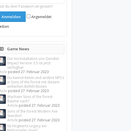
ast du dein Passwort vergessen?
Angemeldet
leiben
Game News
Die Vorinstallation von Genshin
Impact Version 3.5 ist jetzt
verfügbar
ticle
posted
27. Februar 2023
Du kannst Kelvin und andere NPCs
in Sons of the forest mit diesem
einfachen Befehl klonen
ticle
posted
27. Februar 2023
Wachsen Sons of the forest-
Bäume nach?
Article
posted
27. Februar 2023
Sons of the forest Modern Axe
Standort
Article
posted
27. Februar 2023
Ist Hogwarts-Legacy ein
Mehrspieler-Spiel?