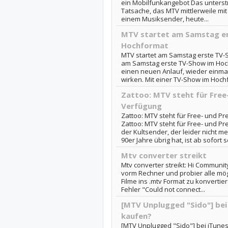
ein Mobilfunkangebot Das unterstre
Tatsache, das MTV mittlerweile mit
einem Musiksender, heute...
MTV startet am Samstag e
Hochformat
MTV startet am Samstag erste TV-
am Samstag erste TV-Show im Ho
einen neuen Anlauf, wieder einma
wirken. Mit einer TV-Show im Hoch
Zattoo: MTV steht für Free
Verfügung
Zattoo: MTV steht für Free- und P
Zattoo: MTV steht für Free- und P
der Kultsender, der leider nicht m
90er Jahre übrig hat, ist ab sofort 
Mtv converter streikt
Mtv converter streikt: Hi Community
vorm Rechner und probier alle m
Filme ins .mtv Format zu konverti
Fehler "Could not connect...
[MTV Unplugged "Sido"] be
kaufen?
[MTV Unplugged "Sido"] bei iTunes