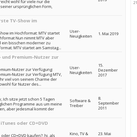
icht wohl für viele nur die
2
 seiner ursprünglichen Form,
rste TV-Show im
User-
Show im Hochformat: MTV startet
1. Mai 2019
Neuigkeiten
chformat Nun nimmt MTV aber
l ein bisschen moderner zu
format. MTV startet am Samstag...
- und Premium-Nutzer zur
15.
User-
remium-Nutzer zur Verfügung:
Dezember
Neuigkeiten
remium-Nutzer zur Verfügung MTV,
2017
ehr viel von seinem Charme der
sowohl für Nutzer des...
8.
, Ich sitze jetzt schon 5 Tagen
Software &
September
öglichen Programme aus um meine
Treiber
2011
eren, aber jedesmal kommt der
i iTunes oder CD+DVD
Kino, TV &
23. Mai
 oder CD+DVD kaufen?: hi, als