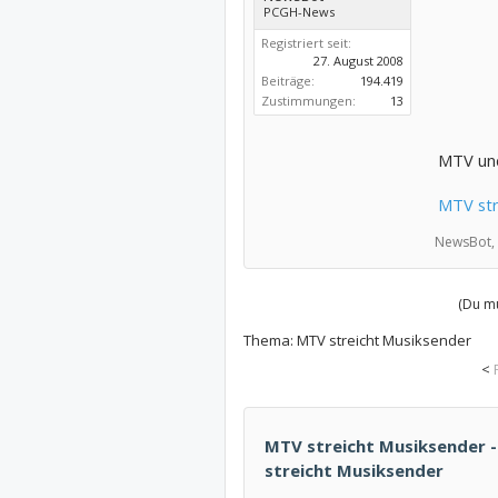
PCGH-News
Registriert seit:
27. August 2008
Beiträge:
194.419
Zustimmungen:
13
MTV und
MTV str
NewsBot,
(Du mu
Thema:
MTV streicht Musiksender
<
MTV streicht Musiksender -
streicht Musiksender