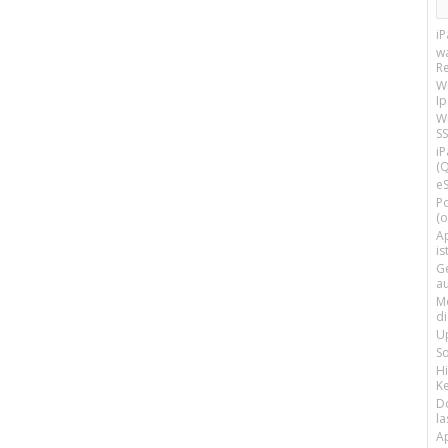
i
w
R
W
I
Wi
SS
i
(Q
e
P
(o
Ap
is
G
a
M
d
U
S
H
Ke
D
la
A