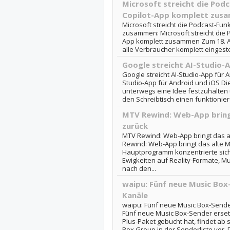
Microsoft streicht die Podc
Copilot-App komplett zus
Microsoft streicht die Podcast-Funk
zusammen: Microsoft streicht die P
App komplett zusammen Zum 18. Au
alle Verbraucher komplett eingestell
Google streicht AI-Studio-
Google streicht AI-Studio-App für A
Studio-App für Android und iOS Die
unterwegs eine Idee festzuhalten
den Schreibtisch einen funktionie
MTV Rewind: Web-App bring
zurück
MTV Rewind: Web-App bringt das a
Rewind: Web-App bringt das alte 
Hauptprogramm konzentrierte sic
Ewigkeiten auf Reality-Formate, M
nach den...
waipu: Fünf neue Music Box
Kanäle
waipu: Fünf neue Music Box-Sende
Fünf neue Music Box-Sender erset
Plus-Paket gebucht hat, findet ab 
Box Group in der Senderliste vor. Di