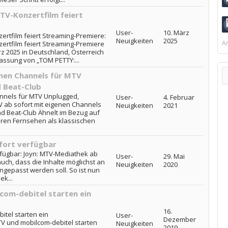
TV-Konzertfilm feiert
User-
10. März
ertfilm feiert Streaming-Premiere:
Neuigkeiten
2025
Ar
ertfilm feiert Streaming-Premiere
z 2025 in Deutschland, Österreich
Fassung von „TOM PETTY:...
enen Channels für MTV
 Beat-Club
annels für MTV Unplugged,
User-
4. Februar
TV ab sofort mit eigenen Channels
Neuigkeiten
2021
d Beat-Club Ähnelt im Bezug auf
aren Fernsehen als klassischen
fort verfügbar
rfügbar: Joyn: MTV-Mediathek ab
User-
29. Mai
uch, dass die Inhalte möglichst an
Neuigkeiten
2020
ngepasst werden soll. So ist nun
k...
com-debitel starten ein
16.
tel starten ein
User-
Dezember
V und mobilcom-debitel starten
Neuigkeiten
2019