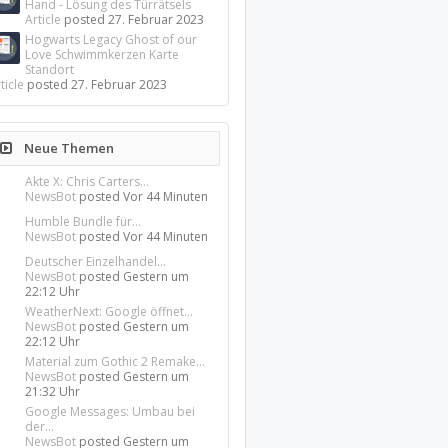
Hand - Lösung des Türrätsels
Article
posted
27. Februar 2023
Hogwarts Legacy Ghost of our
Love Schwimmkerzen Karte
Standort
ticle
posted
27. Februar 2023
Neue Themen
Akte X: Chris Carters...
NewsBot
posted
Vor 44 Minuten
Humble Bundle für...
NewsBot
posted
Vor 44 Minuten
Deutscher Einzelhandel...
NewsBot
posted
Gestern um
22:12 Uhr
WeatherNext: Google öffnet...
NewsBot
posted
Gestern um
22:12 Uhr
Material zum Gothic 2 Remake...
NewsBot
posted
Gestern um
21:32 Uhr
Google Messages: Umbau bei
der...
NewsBot
posted
Gestern um