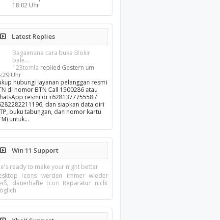
18:02 Uhr
Latest Replies
Bagaimana cara buka Blokir
bale...
123tomla
replied
Gestern um
5:29 Uhr
ukup hubungi layanan pelanggan resmi
TN di nomor BTN Call 1500286 atau
hatsApp resmi di +628137775558 /
6282282211196, dan siapkan data diri
KTP, buku tabungan, dan nomor kartu
TM) untuk…
Win 11 Support
e's ready to make your night better
esktop Icons werden immer wieder
eiß, dauerhafte Icon Reparatur nicht
öglich