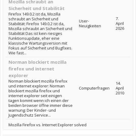
Mozilla schraubt an
Sicherheit und Stabilität
Firefox 149.0.2 ist da, Mozilla
7.
schraubt an Sicherheit und
User-
April
Stabilität: Firefox 149.0.2 ist da,
Neuigkeiten
2026
Mozilla schraubt an Sicherheit und
Stabilität Das ist kein riesiges
Funktionsupdate, eher eine
klassische Wartungsversion mit
Fokus auf Sicherheit und Bugfixes.
Wie fast...
Norman blockiert mozilla
firefox und internet
explorer
Norman blockiert mozilla firefox
14.
und internet explorer: Norman
Computerfragen
April
blockiert mozilla firefox und
2010
internet explorer seit einigen
tagen kommt wenn ich einen der
beiden browser öffne immer diese
warnung: Der Kinder- und
Jugendschutz Service...
Mozilla Firefox vs. Internet Explorer solved