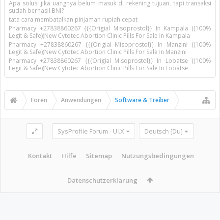
Apa solusi jika uangnya belum masuk di rekening tujuan, tapi transaksi
sudah berhasil BNI?
tata cara membatalkan pinjaman rupiah cepat
Pharmacy +27838860267 {{{Origial Misoprostol}} In Kampala ((100%
Legit & Safe))New Cytotec Abortion Clinic Pills For Sale In Kampala
Pharmacy +27838860267 {{{Origial Misoprostol}} In Manzini ((100%
Legit & Safe))New Cytotec Abortion Clinic Pills For Sale In Manzini
Pharmacy +27838860267 {{{Origial Misoprostol}} In Lobatse ((100%
Legit & Safe))New Cytotec Abortion Clinic Pills For Sale In Lobatse
Foren
Anwendungen
Software & Treiber
SysProfile Forum - UI.X
Deutsch [Du]
Kontakt
Hilfe
Sitemap
Nutzungsbedingungen
Datenschutzerklärung