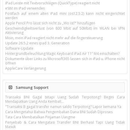
iPad Leiste mit Textvorschlägen (QuickType) reagiert nicht
eSIM im iPad verwenden
Postfach auf einem alten iPad mini (os12.5.2) kann nicht eingerichtet
werden
Apple Pencil Pro lässt sich nicht zu „Wo ist?“ hinzufügen
Geschwindigkeitsverlust (von 800 Mbit auf 50Mbit) im WLAN bei VPN
Aktivierung
Moin, mein iPad reagiert nicht mehr auf die fingersteuerung
Update 26.5.2 eines ipad 3. Generation
Software-Update
Hintergrundbeleuchtung Magic Keyboard iPad Air 11’’ M4 einschalten?
Dokumente über Links zu Microsoft365 lassen sich in iPad u. iPhone nicht
öffnen
AppleCare Verlängerung
Samsung Support
Transaksi BNI Gagal tetapi Uang Sudah Terpotong? Begini Cara
Mendapatkan Uang Anda Kembali...
"Transaksi B gagal transfer namun saldo Terpotong? Lapor kemana Ya
Cara Mengetahui Bahwa Pengembalian Dana BNI Sudah Diproses
Tata Cara Membatalkan Pinjaman Uangme
Penyebab & Cara Mengatasi Transfer BNI Berhasil Tapi Uang Tidak
Masuk