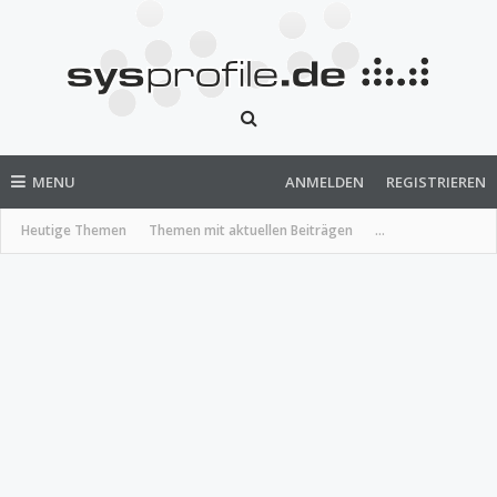
MENU
ANMELDEN
REGISTRIEREN
Heutige Themen
Themen mit aktuellen Beiträgen
...