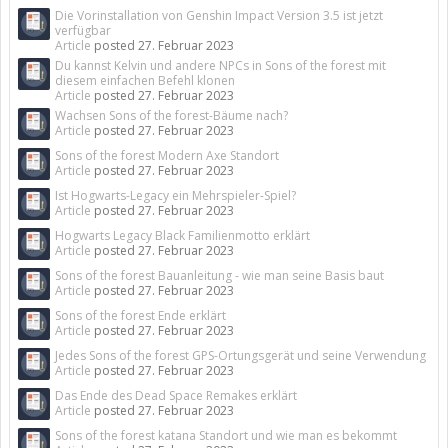
Die Vorinstallation von Genshin Impact Version 3.5 ist jetzt
verfügbar
Article
posted
27. Februar 2023
Du kannst Kelvin und andere NPCs in Sons of the forest mit
diesem einfachen Befehl klonen
Article
posted
27. Februar 2023
Wachsen Sons of the forest-Bäume nach?
Article
posted
27. Februar 2023
Sons of the forest Modern Axe Standort
Article
posted
27. Februar 2023
Ist Hogwarts-Legacy ein Mehrspieler-Spiel?
Article
posted
27. Februar 2023
Hogwarts Legacy Black Familienmotto erklärt
Article
posted
27. Februar 2023
Sons of the forest Bauanleitung - wie man seine Basis baut
Article
posted
27. Februar 2023
Sons of the forest Ende erklärt
Article
posted
27. Februar 2023
Jedes Sons of the forest GPS-Ortungsgerät und seine Verwendung
Article
posted
27. Februar 2023
Das Ende des Dead Space Remakes erklärt
Article
posted
27. Februar 2023
Sons of the forest katana Standort und wie man es bekommt