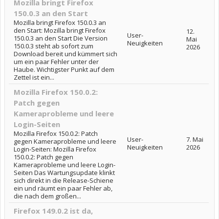
Mozilla bringt Firefox
150.0.3 an den Start
Mozilla bringt Firefox 150.0.3 an
den Start: Mozilla bringt Firefox
12.
User-
150.0.3 an den Start Die Version
Mai
Neuigkeiten
150.0.3 steht ab sofort zum
2026
Download bereit und kümmert sich
um ein paar Fehler unter der
Haube. Wichtigster Punkt auf dem
Zettel ist ein...
Mozilla Firefox 150.0.2:
Patch gegen
Kameraprobleme und leere
Login-Seiten
Mozilla Firefox 150.0.2: Patch
User-
7. Mai
gegen Kameraprobleme und leere
Neuigkeiten
2026
Login-Seiten: Mozilla Firefox
150.0.2: Patch gegen
Kameraprobleme und leere Login-
Seiten Das Wartungsupdate klinkt
sich direkt in die Release-Schiene
ein und räumt ein paar Fehler ab,
die nach dem großen...
Firefox 149.0.2 ist da,