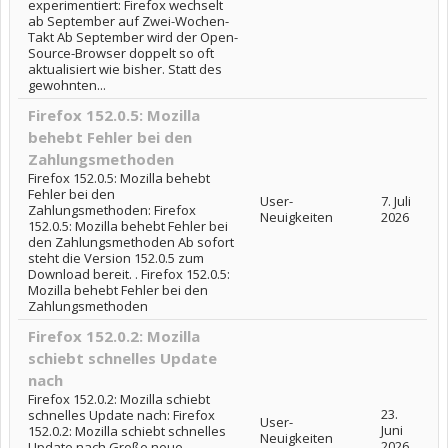
experimentiert: Firefox wechselt
ab September auf Zwei-Wochen-
Takt Ab September wird der Open-
Source-Browser doppelt so oft
aktualisiert wie bisher. Statt des
gewohnten...
Firefox 152.0.5: Mozilla
behebt Fehler bei den
Zahlungsmethoden
Firefox 152.0.5: Mozilla behebt
Fehler bei den
User-
7. Juli
Zahlungsmethoden: Firefox
Neuigkeiten
2026
152.0.5: Mozilla behebt Fehler bei
den Zahlungsmethoden Ab sofort
steht die Version 152.0.5 zum
Download bereit. . Firefox 152.0.5:
Mozilla behebt Fehler bei den
Zahlungsmethoden
Firefox 152.0.2: Mozilla
schiebt schnelles Update
nach
Firefox 152.0.2: Mozilla schiebt
23.
schnelles Update nach: Firefox
User-
Juni
152.0.2: Mozilla schiebt schnelles
Neuigkeiten
2026
Update nach Große neue