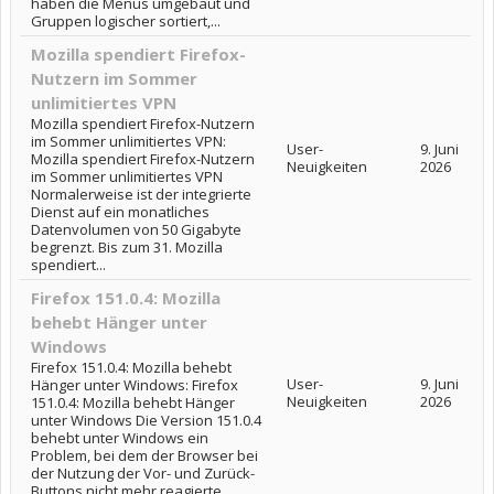
haben die Menüs umgebaut und
Gruppen logischer sortiert,...
Mozilla spendiert Firefox-
Nutzern im Sommer
unlimitiertes VPN
Mozilla spendiert Firefox-Nutzern
im Sommer unlimitiertes VPN:
User-
9. Juni
Mozilla spendiert Firefox-Nutzern
Neuigkeiten
2026
im Sommer unlimitiertes VPN
Normalerweise ist der integrierte
Dienst auf ein monatliches
Datenvolumen von 50 Gigabyte
begrenzt. Bis zum 31. Mozilla
spendiert...
Firefox 151.0.4: Mozilla
behebt Hänger unter
Windows
Firefox 151.0.4: Mozilla behebt
User-
9. Juni
Hänger unter Windows: Firefox
Neuigkeiten
2026
151.0.4: Mozilla behebt Hänger
unter Windows Die Version 151.0.4
behebt unter Windows ein
Problem, bei dem der Browser bei
der Nutzung der Vor- und Zurück-
Buttons nicht mehr reagierte....