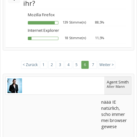
ihr?
Mozilla Firefox
139 Stimme(n)
88,5%
Internet Explorer
18 Stimme(n)
11,5%
< Zurück
1
2
3
4
5
6
7
Weiter >
Agent Smith
Alter Mann
näää IE
natürlich,
scho immer
mei browser
gewese