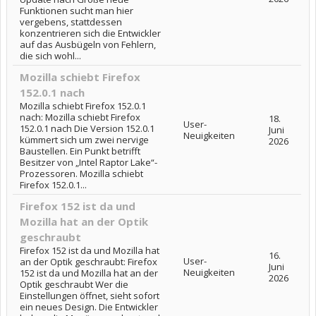
Funktionen sucht man hier
vergebens, stattdessen
konzentrieren sich die Entwickler
auf das Ausbügeln von Fehlern,
die sich wohl...
Mozilla schiebt Firefox
152.0.1 nach
Mozilla schiebt Firefox 152.0.1
nach: Mozilla schiebt Firefox
18.
User-
152.0.1 nach Die Version 152.0.1
Juni
Neuigkeiten
kümmert sich um zwei nervige
2026
Baustellen. Ein Punkt betrifft
Besitzer von „Intel Raptor Lake“-
Prozessoren. Mozilla schiebt
Firefox 152.0.1...
Firefox 152 ist da und
Mozilla hat an der Optik
geschraubt
Firefox 152 ist da und Mozilla hat
16.
User-
an der Optik geschraubt: Firefox
Juni
Neuigkeiten
152 ist da und Mozilla hat an der
2026
Optik geschraubt Wer die
Einstellungen öffnet, sieht sofort
ein neues Design. Die Entwickler