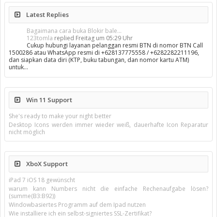
Latest Replies
Bagaimana cara buka Blokir bale...
123tomla
replied
Freitag um 05:29 Uhr
Cukup hubungi layanan pelanggan resmi BTN di nomor BTN Call
1500286 atau WhatsApp resmi di +628137775558 / +6282282211196,
dan siapkan data diri (KTP, buku tabungan, dan nomor kartu ATM)
untuk…
Win 11 Support
She's ready to make your night better
Desktop Icons werden immer wieder weiß, dauerhafte Icon Reparatur
nicht möglich
XboX Support
iPad 7 iOS 18 gewünscht
warum kann Numbers nicht die einfache Rechenaufgabe lösen?
(summe(B3:B92))
Windowbasiertes Programm auf dem Ipad nutzen
Wie installiere ich ein selbst-signiertes SSL-Zertifikat?