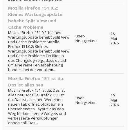
Mozilla Firefox 151.0.2:
Kleines Wartungsupdate
behebt Split View und
Cache Probleme
Mozilla Firefox 151.0.2: Kleines
26.
User-
Wartungsupdate behebt Split View
Mai
Neuigkeiten
und Cache Probleme: Mozilla
2026
Firefox 151.0.2: Kleines
Wartungsupdate behebt Split View
und Cache Probleme Ein Blick in
das Changelog zeigt, dass es sich
um eine reine Fehlerbehebung
handelt, bei der vor allem...
Mozilla Firefox 151 ist da:
Das ist alles neu
Mozilla Firefox 151 ist da: Das ist
alles neu: Mozilla Firefox 151 ist
19.
User-
da: Das ist alles neu Wer einen
Mai
Neuigkeiten
neuen Tab öffnet, blickt auf ein
2026
überarbeitetes Layout, das den
Weg für kommende Widgets und
verbesserte Verknüpfungen
ebnen soll. Das...