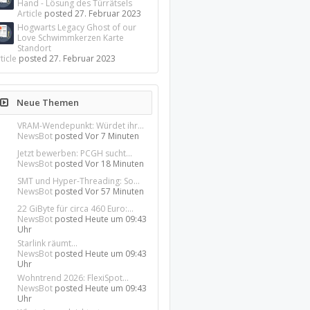
Hand - Lösung des Türrätsels
Article
posted
27. Februar 2023
Hogwarts Legacy Ghost of our
Love Schwimmkerzen Karte
Standort
ticle
posted
27. Februar 2023
Neue Themen
VRAM-Wendepunkt: Würdet ihr...
NewsBot
posted
Vor 7 Minuten
Jetzt bewerben: PCGH sucht...
NewsBot
posted
Vor 18 Minuten
SMT und Hyper-Threading: So...
NewsBot
posted
Vor 57 Minuten
22 GiByte für circa 460 Euro:...
NewsBot
posted
Heute um 09:43
Uhr
Starlink räumt...
NewsBot
posted
Heute um 09:43
Uhr
Wohntrend 2026: FlexiSpot...
NewsBot
posted
Heute um 09:43
Uhr