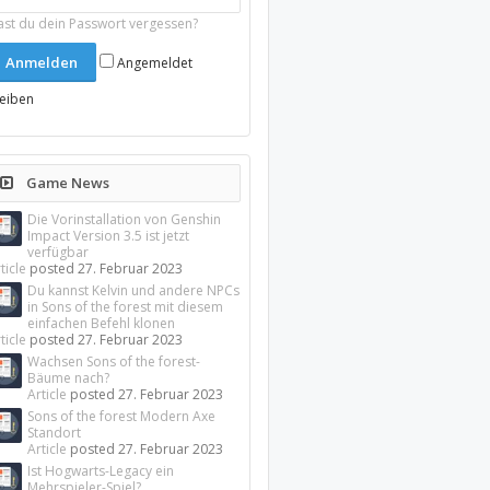
ast du dein Passwort vergessen?
Angemeldet
leiben
Game News
Die Vorinstallation von Genshin
Impact Version 3.5 ist jetzt
verfügbar
ticle
posted
27. Februar 2023
Du kannst Kelvin und andere NPCs
in Sons of the forest mit diesem
einfachen Befehl klonen
ticle
posted
27. Februar 2023
Wachsen Sons of the forest-
Bäume nach?
Article
posted
27. Februar 2023
Sons of the forest Modern Axe
Standort
Article
posted
27. Februar 2023
Ist Hogwarts-Legacy ein
Mehrspieler-Spiel?