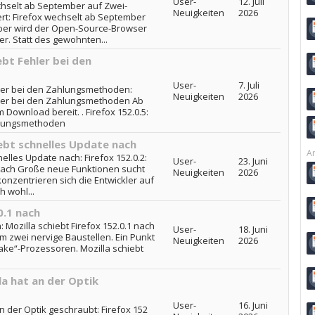
User-
12. Juli
echselt ab September auf Zwei-
Neuigkeiten
2026
rt: Firefox wechselt ab September
er wird der Open-Source-Browser
her. Statt des gewohnten...
ebt Fehler bei den
User-
7. Juli
ehler bei den Zahlungsmethoden:
Neuigkeiten
2026
ehler bei den Zahlungsmethoden Ab
m Download bereit. . Firefox 152.0.5:
ahlungsmethoden
iebt schnelles Update nach
Ar
nelles Update nach: Firefox 152.0.2:
User-
23. Juni
 nach Große neue Funktionen sucht
Neuigkeiten
2026
onzentrieren sich die Entwickler auf
h wohl...
0.1 nach
: Mozilla schiebt Firefox 152.0.1 nach
User-
18. Juni
m zwei nervige Baustellen. Ein Punkt
Neuigkeiten
2026
 Lake“-Prozessoren. Mozilla schiebt
la hat an der Optik
User-
16. Juni
an der Optik geschraubt: Firefox 152