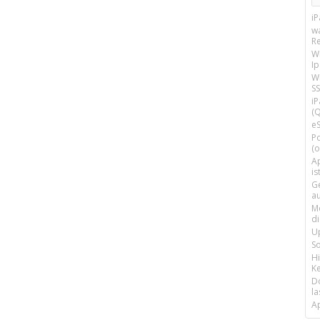
i
w
R
W
I
Wi
SS
i
(Q
e
P
(o
Ap
is
G
a
M
d
U
S
H
Ke
D
la
A