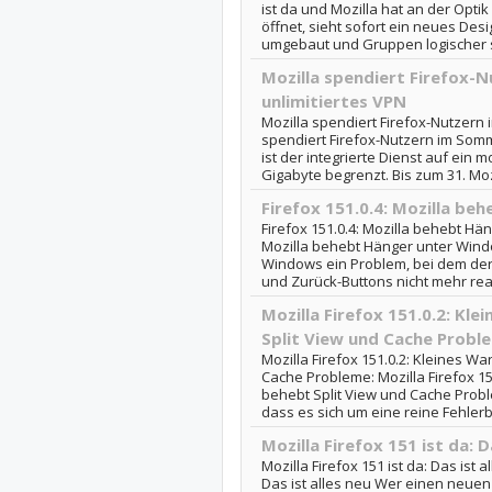
ist da und Mozilla hat an der Opti
öffnet, sieht sofort ein neues Des
umgebaut und Gruppen logischer sor
Mozilla spendiert Firefox-
unlimitiertes VPN
Mozilla spendiert Firefox-Nutzern 
spendiert Firefox-Nutzern im Som
ist der integrierte Dienst auf ein
Gigabyte begrenzt. Bis zum 31. Mozi
Firefox 151.0.4: Mozilla b
Firefox 151.0.4: Mozilla behebt Hän
Mozilla behebt Hänger unter Windo
Windows ein Problem, bei dem der
und Zurück-Buttons nicht mehr reagi
Mozilla Firefox 151.0.2: K
Split View und Cache Probl
Mozilla Firefox 151.0.2: Kleines W
Cache Probleme: Mozilla Firefox 1
behebt Split View und Cache Proble
dass es sich um eine reine Fehlerb
Mozilla Firefox 151 ist da: D
Mozilla Firefox 151 ist da: Das ist a
Das ist alles neu Wer einen neuen T