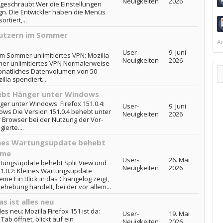
Neuigkeiten
2026
k geschraubt Wer die Einstellungen
ign. Die Entwickler haben die Menüs
tiert,...
Nutzern im Sommer
Ar
User-
9. Juni
im Sommer unlimitiertes VPN: Mozilla
Neuigkeiten
2026
mer unlimitiertes VPN Normalerweise
 monatliches Datenvolumen von 50
lla spendiert...
ehebt Hänger unter Windows
ger unter Windows: Firefox 151.0.4:
User-
9. Juni
ws Die Version 151.0.4 behebt unter
Neuigkeiten
2026
 Browser bei der Nutzung der Vor-
erte....
leines Wartungsupdate behebt
eme
User-
26. Mai
artungsupdate behebt Split View und
Neuigkeiten
2026
51.0.2: Kleines Wartungsupdate
me Ein Blick in das Changelog zeigt,
ehebung handelt, bei der vor allem...
as ist alles neu
lles neu: Mozilla Firefox 151 ist da:
User-
19. Mai
ab öffnet, blickt auf ein
Neuigkeiten
2026