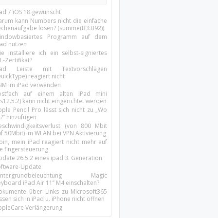
Pad 7 iOS 18 gewünscht
arum kann Numbers nicht die einfache
echenaufgabe lösen? (summe(B3:B92))
indowbasiertes Programm auf dem
pad nutzen
e installiere ich ein selbst-signiertes
L-Zertifikat?
Pad Leiste mit Textvorschlägen
uickType) reagiert nicht
SIM im iPad verwenden
ostfach auf einem alten iPad mini
s12.5.2) kann nicht eingerichtet werden
ple Pencil Pro lässt sich nicht zu „Wo
t?“ hinzufügen
eschwindigkeitsverlust (von 800 Mbit
uf 50Mbit) im WLAN bei VPN Aktivierung
oin, mein iPad reagiert nicht mehr auf
ie fingersteuerung
pdate 26.5.2 eines ipad 3. Generation
oftware-Update
intergrundbeleuchtung Magic
yboard iPad Air 11’’ M4 einschalten?
okumente über Links zu Microsoft365
ssen sich in iPad u. iPhone nicht öffnen
ppleCare Verlängerung