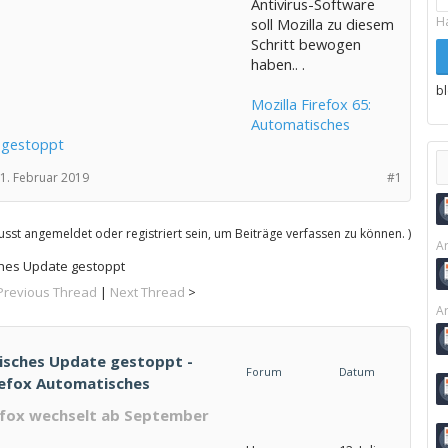
Antivirus-Software
H
soll Mozilla zu diesem
Schritt bewogen
haben.. .
b
Mozilla Firefox 65:
Automatisches
 gestoppt
1. Februar 2019
#1
sst angemeldet oder registriert sein, um Beiträge verfassen zu können. )
Ar
ches Update gestoppt
Previous Thread
|
Next Thread
>
Ar
tisches Update gestoppt -
Forum
Datum
irefox Automatisches
refox wechselt ab September