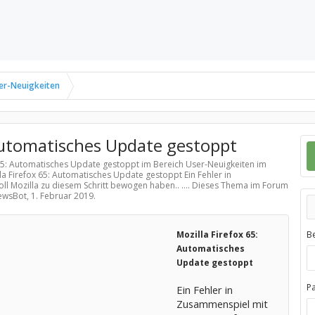
er-Neuigkeiten
 Automatisches Update gestoppt
x 65: Automatisches Update gestoppt im Bereich
User-Neuigkeiten
im
la Firefox 65: Automatisches Update gestoppt Ein Fehler in
ll Mozilla zu diesem Schritt bewogen haben.. .... Dieses Thema im Forum
NewsBot,
1. Februar 2019
.
Mozilla Firefox 65:
B
Automatisches
Update gestoppt
P
Ein Fehler in
Zusammenspiel mit