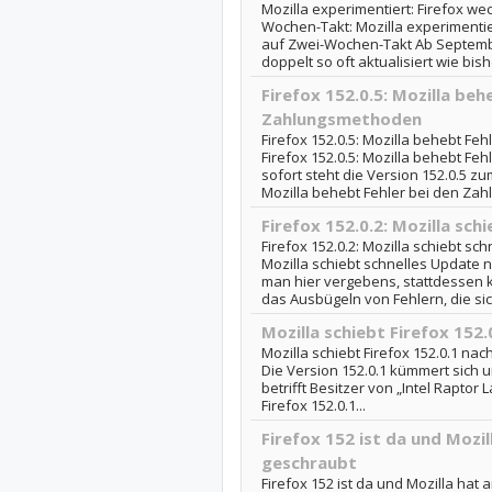
Mozilla experimentiert: Firefox w
Wochen-Takt: Mozilla experimentie
auf Zwei-Wochen-Takt Ab Septemb
doppelt so oft aktualisiert wie bis
Firefox 152.0.5: Mozilla beh
Zahlungsmethoden
Firefox 152.0.5: Mozilla behebt F
Firefox 152.0.5: Mozilla behebt F
sofort steht die Version 152.0.5 zu
Mozilla behebt Fehler bei den Z
Firefox 152.0.2: Mozilla sch
Firefox 152.0.2: Mozilla schiebt sch
Mozilla schiebt schnelles Update
man hier vergebens, stattdessen k
das Ausbügeln von Fehlern, die sic
Mozilla schiebt Firefox 152.
Mozilla schiebt Firefox 152.0.1 nach
Die Version 152.0.1 kümmert sich u
betrifft Besitzer von „Intel Raptor
Firefox 152.0.1...
Firefox 152 ist da und Mozil
geschraubt
Firefox 152 ist da und Mozilla hat 