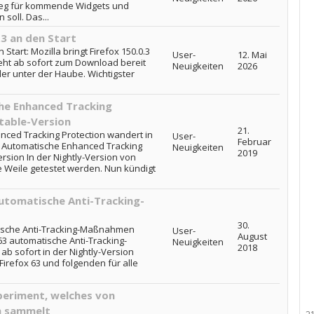
Weg für kommende Widgets und
oll. Das...
.3 an den Start
 Start: Mozilla bringt Firefox 150.0.3
User-
12. Mai
teht ab sofort zum Download bereit
Neuigkeiten
2026
er unter der Haube. Wichtigster
che Enhanced Tracking
table-Version
21.
anced Tracking Protection wandert in
User-
Februar
x: Automatische Enhanced Tracking
Neuigkeiten
2019
ersion In der Nightly-Version von
 Weile getestet werden. Nun kündigt
automatische Anti-Tracking-
30.
atische Anti-Tracking-Maßnahmen
User-
August
 63 automatische Anti-Tracking-
Neuigkeiten
2018
 sofort in der Nightly-Version
irefox 63 und folgenden für alle
xperiment, welches von
n sammelt