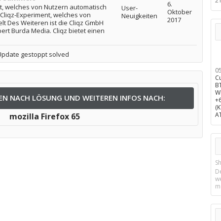
2
6.
nt, welches von Nutzern automatisch
User-
Oktober
 Cliqz-Experiment, welches von
Neuigkeiten
2017
t Des Weiteren ist die Cliqz GmbH
ert Burda Media. Cliqz bietet einen
 Update gestoppt solved
0
C
B
W
EN NACH LÖSUNG UND WEITEREN INFOS NACH:
+
(
A
mozilla Firefox 65
Sh
D
w
m