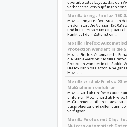
überarbeitetes Layout, das den 
verbesserte Verknüpfungen ebnen s
Mozilla bringt Firefox 150.0
Mozilla bringt Firefox 150.0.3 an den
an den Start Die Version 150.0.3 s
und kümmert sich um ein paar Fehl
Punkt auf dem Zettel ist ein...
Mozilla Firefox: Automatis
Protection wandert in die S
Mozilla Firefox: Automatische Enh
die Stable-Version: Mozilla Firefo
Protection wandert in die Stable-V
Firefox kann das schon eine ganze
Mozilla...
Mozilla wird ab Firefox 63 
Maßnahmen einführen
Mozilla wird ab Firefox 63 autom
einführen: Mozilla wird ab Firefox
Maßnahmen einführen Diese sind ab
ausprobierter und sollen dann ab F
verfügbar...
Mozilla Firefox mit Cliqz-E
Nutzern automatisch Date