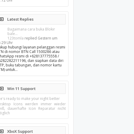
1:12 Uhr
Latest Replies
Bagaimana cara buka Blokir
bale...
123tomla
replied
Gestern um
5:29 Uhr
ukup hubungi layanan pelanggan resmi
TN di nomor BTN Call 1500286 atau
hatsApp resmi di +628137775558 /
6282282211196, dan siapkan data diri
KTP, buku tabungan, dan nomor kartu
TM) untuk…
Win 11 Support
e's ready to make your night better
esktop Icons werden immer wieder
eiß, dauerhafte Icon Reparatur nicht
öglich
XboX Support