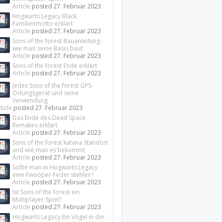
Article
posted
27. Februar 2023
Hogwarts Legacy Black
Familienmotto erklärt
Article
posted
27. Februar 2023
Sons of the forest Bauanleitung -
wie man seine Basis baut
Article
posted
27. Februar 2023
Sons of the forest Ende erklärt
Article
posted
27. Februar 2023
Jedes Sons of the forest GPS-
Ortungsgerät und seine
Verwendung
ticle
posted
27. Februar 2023
Das Ende des Dead Space
Remakes erklärt
Article
posted
27. Februar 2023
Sons of the forest katana Standort
und wie man es bekommt
Article
posted
27. Februar 2023
Sollte man in Hogwarts Legacy
eine Fwooper-Feder stehlen?
Article
posted
27. Februar 2023
Ist Sons of the forest ein
Multiplayer-Spiel?
Article
posted
27. Februar 2023
Hogwarts Legacy Ein Vogel in der