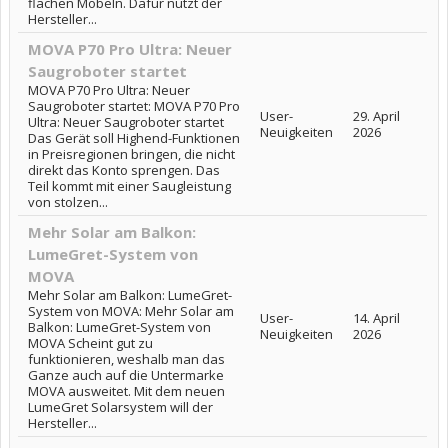
flachen Möbeln. Dafür nutzt der
Hersteller...
MOVA P70 Pro Ultra: Neuer
Saugroboter startet
MOVA P70 Pro Ultra: Neuer
Saugroboter startet: MOVA P70 Pro
User-
29. April
Ultra: Neuer Saugroboter startet
Neuigkeiten
2026
Das Gerät soll Highend-Funktionen
in Preisregionen bringen, die nicht
direkt das Konto sprengen. Das
Teil kommt mit einer Saugleistung
von stolzen...
Mehr Solar am Balkon:
LumeGret-System von
MOVA
Mehr Solar am Balkon: LumeGret-
System von MOVA: Mehr Solar am
User-
14. April
Balkon: LumeGret-System von
Neuigkeiten
2026
MOVA Scheint gut zu
funktionieren, weshalb man das
Ganze auch auf die Untermarke
MOVA ausweitet. Mit dem neuen
LumeGret Solarsystem will der
Hersteller...