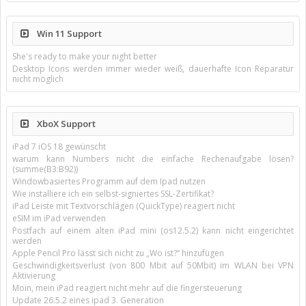
Win 11 Support
She's ready to make your night better
Desktop Icons werden immer wieder weiß, dauerhafte Icon Reparatur
nicht möglich
XboX Support
iPad 7 iOS 18 gewünscht
warum kann Numbers nicht die einfache Rechenaufgabe lösen?
(summe(B3:B92))
Windowbasiertes Programm auf dem Ipad nutzen
Wie installiere ich ein selbst-signiertes SSL-Zertifikat?
iPad Leiste mit Textvorschlägen (QuickType) reagiert nicht
eSIM im iPad verwenden
Postfach auf einem alten iPad mini (os12.5.2) kann nicht eingerichtet
werden
Apple Pencil Pro lässt sich nicht zu „Wo ist?“ hinzufügen
Geschwindigkeitsverlust (von 800 Mbit auf 50Mbit) im WLAN bei VPN
Aktivierung
Moin, mein iPad reagiert nicht mehr auf die fingersteuerung
Update 26.5.2 eines ipad 3. Generation