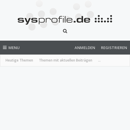
MENU
ANMELDEN
REGISTRIEREN
Heutige Themen
Themen mit aktuellen Beiträgen
...