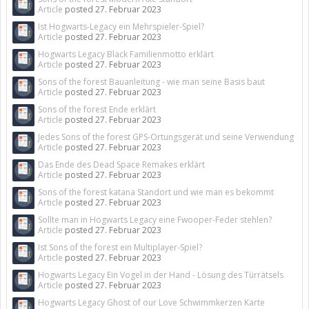
Article
posted
27. Februar 2023
Ist Hogwarts-Legacy ein Mehrspieler-Spiel?
Article
posted
27. Februar 2023
Hogwarts Legacy Black Familienmotto erklärt
Article
posted
27. Februar 2023
Sons of the forest Bauanleitung - wie man seine Basis baut
Article
posted
27. Februar 2023
Sons of the forest Ende erklärt
Article
posted
27. Februar 2023
Jedes Sons of the forest GPS-Ortungsgerät und seine Verwendung
Article
posted
27. Februar 2023
Das Ende des Dead Space Remakes erklärt
Article
posted
27. Februar 2023
Sons of the forest katana Standort und wie man es bekommt
Article
posted
27. Februar 2023
Sollte man in Hogwarts Legacy eine Fwooper-Feder stehlen?
Article
posted
27. Februar 2023
Ist Sons of the forest ein Multiplayer-Spiel?
Article
posted
27. Februar 2023
Hogwarts Legacy Ein Vogel in der Hand - Lösung des Türrätsels
Article
posted
27. Februar 2023
Hogwarts Legacy Ghost of our Love Schwimmkerzen Karte