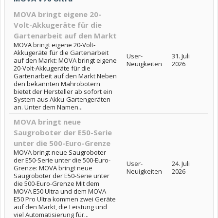
MOVA bringt eigene 20-
Volt-Akkugeräte für die
Gartenarbeit auf den Markt
MOVA bringt eigene 20-Volt-
Akkugeräte für die Gartenarbeit
User-
31. Juli
auf den Markt: MOVA bringt eigene
Neuigkeiten
2026
20-Volt-Akkugeräte für die
Gartenarbeit auf den Markt Neben
den bekannten Mährobotern
bietet der Hersteller ab sofort ein
System aus Akku-Gartengeräten
an. Unter dem Namen...
MOVA bringt neue
Saugroboter der E50-Serie
unter die 500-Euro-Grenze
MOVA bringt neue Saugroboter
der E50-Serie unter die 500-Euro-
User-
24. Juli
Grenze: MOVA bringt neue
Neuigkeiten
2026
Saugroboter der E50-Serie unter
die 500-Euro-Grenze Mit dem
MOVA E50 Ultra und dem MOVA
E50 Pro Ultra kommen zwei Geräte
auf den Markt, die Leistung und
viel Automatisierung für...