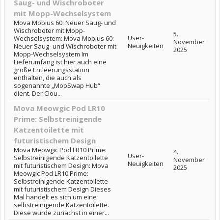
Saug- und Wischroboter
mit Mopp-Wechselsystem
Mova Mobius 60: Neuer Saug- und
Wischroboter mit Mopp-
5.
User-
Wechselsystem: Mova Mobius 60:
November
Neuigkeiten
Neuer Saug- und Wischroboter mit
2025
Mopp-Wechselsystem Im
Lieferumfang ist hier auch eine
große Entleerungsstation
enthalten, die auch als
sogenannte „MopSwap Hub“
dient. Der Clou...
Mova Meowgic Pod LR10
Prime: Selbstreinigende
Katzentoilette mit
futuristischem Design
Mova Meowgic Pod LR10 Prime:
4.
User-
Selbstreinigende Katzentoilette
November
Neuigkeiten
mit futuristischem Design: Mova
2025
Meowgic Pod LR10 Prime:
Selbstreinigende Katzentoilette
mit futuristischem Design Dieses
Mal handelt es sich um eine
selbstreinigende Katzentoilette.
Diese wurde zunächst in einer...