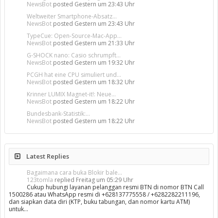
NewsBot
posted
Gestern um 23:43 Uhr
Weltweiter Smartphone-Absatz...
NewsBot
posted
Gestern um 23:43 Uhr
TypeCue: Open-Source-Mac-App...
NewsBot
posted
Gestern um 21:33 Uhr
G-SHOCK nano: Casio schrumpft...
NewsBot
posted
Gestern um 19:32 Uhr
PCGH hat eine CPU simuliert und...
NewsBot
posted
Gestern um 18:32 Uhr
Krinner LUMIX Magnet-it!: Neue...
NewsBot
posted
Gestern um 18:22 Uhr
Bundesbank-Statistik:...
NewsBot
posted
Gestern um 18:22 Uhr
Latest Replies
Bagaimana cara buka Blokir bale...
123tomla
replied
Freitag um 05:29 Uhr
Cukup hubungi layanan pelanggan resmi BTN di nomor BTN Call
1500286 atau WhatsApp resmi di +628137775558 / +6282282211196,
dan siapkan data diri (KTP, buku tabungan, dan nomor kartu ATM)
untuk…