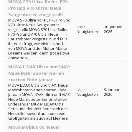
MOVA S70 Ultra Roller, P70
Pro und V70 Ultra: Neue
Saugroboter vorgestellt
MOVA S70 Ultra Roller, P70 Pro und
V70 Ultra: Neue Saugroboter
User-
10. Januar
vorgestellt: MOVA S70 Ultra Roller,
Neuigkeiten
2026
P70 Pro und V70 Ultra: Neue
Saugroboter vorgestellt Und falls
ihr euch fragt, wie viele es noch
von MOVA und der Mutter-Marke
Dreame werden, dann gibt es zwei
Antworten:...
MOVA LiDAX Ultra und ViAX:
Neue Mähroboter-Serien
starten Ende Januar
MOVA LiDAX Ultra und ViAX: Neue
User-
9. Januar
Mähroboter-Serien starten Ende
Neuigkeiten
2026
Januar: MOVA LiDAX Ultra und ViAX:
Neue Mähroboter-Serien starten
Ende Januar Mit der LiDAX Ultra
Serie und der ViAX Serie zielt der
Hersteller sowohl auf komplexe
Großgärten als auch auf kleinere...
Mova Mobius 60: Neuer