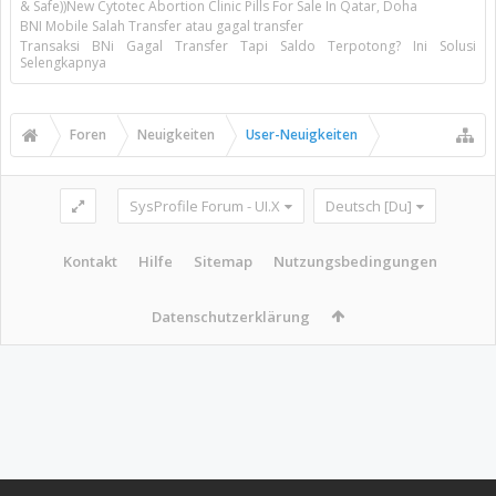
& Safe))New Cytotec Abortion Clinic Pills For Sale In Qatar, Doha
BNI Mobile Salah Transfer atau gagal transfer
Transaksi BNi Gagal Transfer Tapi Saldo Terpotong? Ini Solusi
Selengkapnya
Foren
Neuigkeiten
User-Neuigkeiten
SysProfile Forum - UI.X
Deutsch [Du]
Kontakt
Hilfe
Sitemap
Nutzungsbedingungen
Datenschutzerklärung