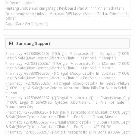
Software-Update
Hintergrundbeleuchtung Magic Keyboard iPad Air 11’’ M4 einschalten?
Dokumente über Links zu Microsoft365 lassen sich in iPad u. iPhone nicht
öffnen
AppleCare Verlängerung
Samsung Support
Pharmacy +27838860267 {{{Origial Misoprostol}} In Kampala ((100%
Legit & Safe))New Cytotec Abortion Clinic Pills For Sale In Kampala
Pharmacy +27838860267 {{{Origial Misoprostol}} In Manzini ((100%
Legit & Safe))New Cytotec Abortion Clinic Pills For Sale In Manzini
Pharmacy +27838860267 {{{Origial Misoprostol}} In Lobatse ((100%
Legit & Safe))New Cytotec Abortion Clinic Pills For Sale In Lobatse
Pharmacy +27838860267 {{{Origial Misoprostol}} In Selebi-Phikwe
((100% Legit & Safe))New Cytotec Abortion Clinic Pills For Sale In Selebi-
Phikwe
Pharmacy +27838860267 {{{Origial Misoprostol}} In Francistown City
((100% Legit & Safe))New Cytotec Abortion Clinic Pills For Sale In
Francistown City
Pharmacy +27838860267 {{{Origial Misoprostol}} In Muscat ((100% Legit
& Safe))New Cytotec Abortion Clinic Pills For Sale In Oman, Muscat
Pharmacy +27838860267 {{{Origial Misoprostol}} In Dubai ((100% Legit
& Safe))New Cytotec Abortion Clinic Pills For Sale In UAE, DUBAI
Pharmacy +27838860267 {{{Origial Misoprostol}} In Doha ((100% Legit