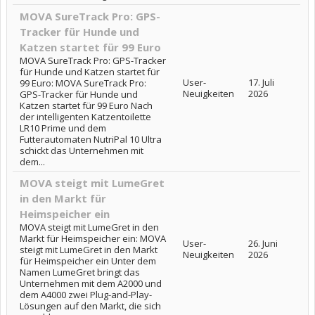
MOVA SureTrack Pro: GPS-
Tracker für Hunde und
Katzen startet für 99 Euro
MOVA SureTrack Pro: GPS-Tracker
für Hunde und Katzen startet für
User-
17. Juli
99 Euro: MOVA SureTrack Pro:
Neuigkeiten
2026
GPS-Tracker für Hunde und
Katzen startet für 99 Euro Nach
der intelligenten Katzentoilette
LR10 Prime und dem
Futterautomaten NutriPal 10 Ultra
schickt das Unternehmen mit
dem...
MOVA steigt mit LumeGret
in den Markt für
Heimspeicher ein
MOVA steigt mit LumeGret in den
Markt für Heimspeicher ein: MOVA
User-
26. Juni
steigt mit LumeGret in den Markt
Neuigkeiten
2026
für Heimspeicher ein Unter dem
Namen LumeGret bringt das
Unternehmen mit dem A2000 und
dem A4000 zwei Plug-and-Play-
Lösungen auf den Markt, die sich