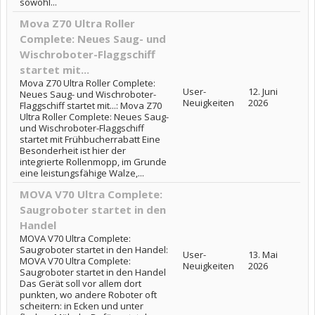
sowohl...
Mova Z70 Ultra Roller
Complete: Neues Saug- und
Wischroboter-Flaggschiff
startet mit...
Mova Z70 Ultra Roller Complete:
User-
12. Juni
Neues Saug- und Wischroboter-
Neuigkeiten
2026
Flaggschiff startet mit...: Mova Z70
Ultra Roller Complete: Neues Saug-
und Wischroboter-Flaggschiff
startet mit Frühbucherrabatt Eine
Besonderheit ist hier der
integrierte Rollenmopp, im Grunde
eine leistungsfähige Walze,...
MOVA V70 Ultra Complete:
Saugroboter startet in den
Handel
MOVA V70 Ultra Complete:
Saugroboter startet in den Handel:
User-
13. Mai
MOVA V70 Ultra Complete:
Neuigkeiten
2026
Saugroboter startet in den Handel
Das Gerät soll vor allem dort
punkten, wo andere Roboter oft
scheitern: in Ecken und unter