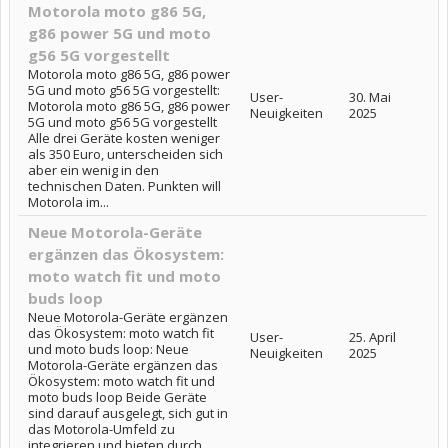
Motorola moto g86 5G,
g86 power 5G und moto
g56 5G vorgestellt
Motorola moto g86 5G, g86 power
5G und moto g56 5G vorgestellt:
User-
30. Mai
Motorola moto g86 5G, g86 power
Neuigkeiten
2025
5G und moto g56 5G vorgestellt
Alle drei Geräte kosten weniger
als 350 Euro, unterscheiden sich
aber ein wenig in den
technischen Daten. Punkten will
Motorola im...
Neue Motorola-Geräte
ergänzen das Ökosystem:
moto watch fit und moto
buds loop
Neue Motorola-Geräte ergänzen
das Ökosystem: moto watch fit
User-
25. April
und moto buds loop: Neue
Neuigkeiten
2025
Motorola-Geräte ergänzen das
Ökosystem: moto watch fit und
moto buds loop Beide Geräte
sind darauf ausgelegt, sich gut in
das Motorola-Umfeld zu
integrieren und bieten durch