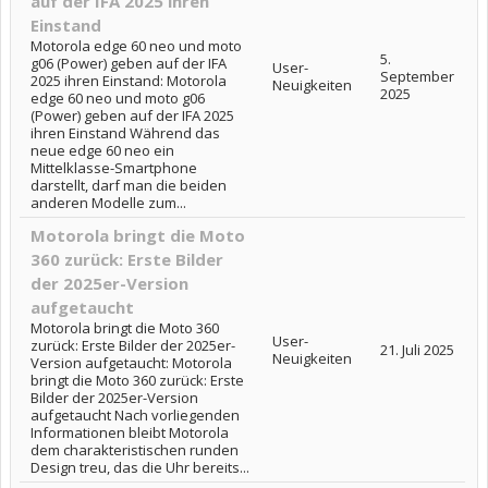
auf der IFA 2025 ihren
Einstand
Motorola edge 60 neo und moto
5.
g06 (Power) geben auf der IFA
User-
September
2025 ihren Einstand: Motorola
Neuigkeiten
2025
edge 60 neo und moto g06
(Power) geben auf der IFA 2025
ihren Einstand Während das
neue edge 60 neo ein
Mittelklasse-Smartphone
darstellt, darf man die beiden
anderen Modelle zum...
Motorola bringt die Moto
360 zurück: Erste Bilder
der 2025er-Version
aufgetaucht
Motorola bringt die Moto 360
User-
zurück: Erste Bilder der 2025er-
21. Juli 2025
Neuigkeiten
Version aufgetaucht: Motorola
bringt die Moto 360 zurück: Erste
Bilder der 2025er-Version
aufgetaucht Nach vorliegenden
Informationen bleibt Motorola
dem charakteristischen runden
Design treu, das die Uhr bereits...