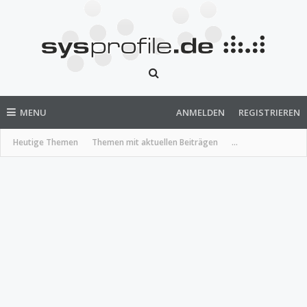
MENU
ANMELDEN
REGISTRIEREN
Heutige Themen
Themen mit aktuellen Beiträgen
...