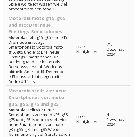
Spiele wollte ich wissen wie viel
prozent zirka der Reno 13...
Motorola moto g15, g05
und e15: Drei neue
Einstiegs-Smartphones
Motorola moto g15, g05 und e15:
Drei neue Einstiegs-
21.
User-
Smartphones: Motorola moto
Dezember
Neuigkeiten
g15, g05 und e15: Drei neue
2024
Einstiegs-Smartphones Die
beiden g-Modelle bieten als
Betriebssystem ab Werk das
aktuelle Android 15. Der moto
e15 muss sich hingegen mit
Android 14 als...
Motorola stellt vier neue
Smartphones vor: moto
g35, g55, g75 und g85
Motorola stellt vier neue
4.
Smartphones vor: moto g35, g55,
User-
November
g75 und g85: Motorola stellt vier
Neuigkeiten
2024
neue Smartphones vor: moto
g35, g55, g75 und g85 Wie die
Nummerierung der Geräte schon