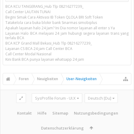
BCA KCU TANGERANG_Hub Tlp 08216277239_
Call Center LAUTAN TUNAI
Begini Simak Cara Aktivasi IB Token QLOLA BRI Soft Token
Tatakelola cara buka blokir bank Sinarmas simobiplus
Apakah layanan halo 24 Jam? Ini Dia nomor layanan all enter s Ya
Layanan Halo BCA melayani 24 jam hubungi segera layanan trans yang
terlalu BCA
BCA KCP Grand Mall Bekasi_Hub Tlp 08216277239_
Layanan CS BCA 24 jam Call Center BCA
Call Center Modal Nasional
Kini Bank BCA punya layanan whatsapp 24 jam
Foren
Neuigkeiten
User-Neuigkeiten
SysProfile Forum - UI.X
Deutsch [Du]
Kontakt
Hilfe
Sitemap
Nutzungsbedingungen
Datenschutzerklärung