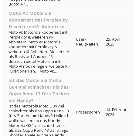
„Moto AI“...
Moto AI: Motorola
kooperiert mit Perplexity
& weiteren KI-Anbietern
Moto AI: Motorola kooperiert mit
Perplexity & weiteren KI-
User-
25. April
Anbietern: Moto AI: Motorola
Neuigkeiten
2025
kooperiert mit Perplexity &
weiteren KI-Anbietern Die setzen
als Basis auf Android 15,
dennoch bietet Motorola mit
Moto AI noch einige erweiterte KI-
Funktionen an.. . Moto AI:...
Ist das Motorola Moto
G84 viel schlechter als das
Oppo Reno 13 fürs Zocken
am Handy?
Ist das Motorola Moto G84 viel
14. Februar
schlechter als das Oppo Reno 13
Prozessoren
2025
fürs Zocken am Handy?: Hallo ich
wollte wissen ob das Handy
Motorola G84 viel schelchter ist
als das Oppo Reno 13 da ich Ego
Shooter spiele auf den Handy