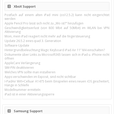
XboX Support
Postfach auf einem alten iPad mini (os12.5.2) kann nicht eingerichtet
werden
Apple Pencil Pro lässt sich nicht zu „Wo ist?“ hinzufügen
Geschwindigkeitsverlust (von 800 Mbit auf 50Mbit) im WLAN bei VPN
Aktivierung
Moin, mein iPad reagiert nicht mehr auf die fingersteuerung
Update 26.5.2 eines ipad 3. Generation
Software-Update
Hintergrundbeleuchtung Magic Keyboard iPad Air 11’’ M4 einschalten?
Dokumente über Links zu Microsoft365 lassen sich in iPad u. iPhone nicht
öffnen
AppleCare Verlängerung
SIM-PIN deaktivieren
Welches VPN sollte man installieren
Apps verschwinden im Exposé, sind nicht sichtbar
I-PadAir Wifi+Celluar A1475 beim Einspielen eines neuen iOS gescheitert,
Hänge in Schleife
Modellnummer ermitteln
iPad ist in einer Aktivierungssperre
Samsung Support