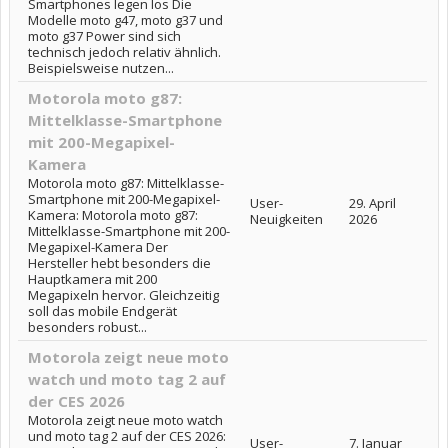
Smartphones legen los Die
Modelle moto g47, moto g37 und
moto g37 Power sind sich
technisch jedoch relativ ähnlich.
Beispielsweise nutzen...
Motorola moto g87:
Mittelklasse-Smartphone
mit 200-Megapixel-
Kamera
Motorola moto g87: Mittelklasse-
Smartphone mit 200-Megapixel-
User-
29. April
Kamera: Motorola moto g87:
Neuigkeiten
2026
Mittelklasse-Smartphone mit 200-
Megapixel-Kamera Der
Hersteller hebt besonders die
Hauptkamera mit 200
Megapixeln hervor. Gleichzeitig
soll das mobile Endgerät
besonders robust...
Motorola zeigt neue moto
watch und moto tag 2 auf
der CES 2026
Motorola zeigt neue moto watch
und moto tag 2 auf der CES 2026:
User-
7. Januar