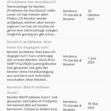
(Probleme mit Anschluss)?
Stereoanlage für Monitor
(Probleme mit Anschluss)?: Hallo
Monitore,
18.
Leute, ich hab meinen alten
TV-Geräte &
Oktober
Philips LCD Monitor wieder
Beamer
2023
aufgebaut, welcher aber keinen
eigenen Ton hat. Ich möchte mir
gerne eine Stereoanlage zulegen,
möglichst günstig (es gibt schon...
Monitor probleme. Was
kann ich dagegen tun?
Monitor probleme. Was kann ich
dagegen tun?: Kurz und knapp
Monitore,
7. Juni
das ist mein Monitor. ASUS ROG
TV-Geräte &
2023
SWIFT PG279QM Gaming-Monitor.
Beamer
Seit geraumer Zeit geht der
Monitor ohne Vorankündigung
aus und lässt sich nicht mehr
einschalten. Mein Netzteil...
Monitor Bild Probleme
fixen?
Monitor Bild Probleme fixen?: Seit
geraumer Zeit habe ich Probleme
Monitore,
18. Mai
mit meinem Bild auf beiden
TV-Geräte &
2023
Monitoren. Schwarze Stellen bzw.
Beamer