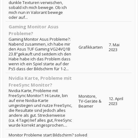
dunkle Texturen verwischen,
sobald ich mich bewege. Ob ich
mich nun in Valorant bewege
oder auf...
Gaming Monitor Asus
Probleme?
Gaming Monitor Asus Probleme?:
Nabend zusammen, ich habe mir
7. Mai
Grafikkarten
den Asus TUF Gaming VG24VQ1B
2023
23.8"gekauft und seitdem ich den
Habe habe ich das Problem dass
wenn ich ein Spiel starte auf der
Ps5 dass der Bildschirm für 1-2...
Nvidia Karte, Probleme mit
FreeSync Monitor?
Nvidia Karte, Probleme mit
FreeSync Monitor?: Hi Leute, bin
Monitore,
12. April
auf eine Nvidia-Karte
TV-Geräte &
2023
umgestiegen und nutze FreeSync,
Beamer
die Resultate sind jedoch alles
andere als gut. Streckenweise
(ca. 4 Tage) lief alles gut, FreeSync
wurde korrekt angesprochen....
Monitor Probleme start Bildschirm? solved