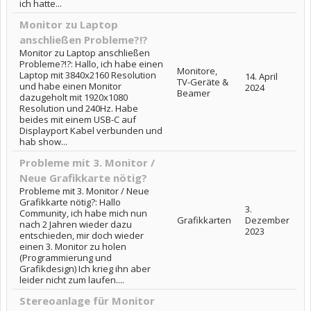
ich hatte...
Monitor zu Laptop
anschließen Probleme?!?
Monitor zu Laptop anschließen
Probleme?!?: Hallo, ich habe einen
Monitore,
Laptop mit 3840x2160 Resolution
14. April
TV-Geräte &
und habe einen Monitor
2024
Beamer
dazugeholt mit 1920x1080
Resolution und 240Hz. Habe
beides mit einem USB-C auf
Displayport Kabel verbunden und
hab show...
Probleme mit 3. Monitor /
Neue Grafikkarte nötig?
Probleme mit 3. Monitor / Neue
Grafikkarte nötig?: Hallo
3.
Community, ich habe mich nun
Grafikkarten
Dezember
nach 2 Jahren wieder dazu
2023
entschieden, mir doch wieder
einen 3. Monitor zu holen
(Programmierung und
Grafikdesign) Ich krieg ihn aber
leider nicht zum laufen....
Stereoanlage für Monitor