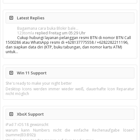
Latest Replies
Bagaimana cara buka Blokir bale...
123tomla
replied
Freitag um 05:29 Uhr
Cukup hubungi layanan pelanggan resmi BTN di nomor BTN Call
1500286 atau WhatsApp resmi di +628137775558 / +6282282211196,
dan siapkan data diri (KTP, buku tabungan, dan nomor kartu ATM)
untuk…
Win 11 Support
She's ready to make your night better
Desktop Icons werden immer wieder weiß, dauerhafte Icon Reparatur
nicht möglich
XboX Support
iPad 7 iOS 18 gewünscht
warum kann Numbers nicht die einfache Rechenaufgabe lösen?
(summe(B3:B92))