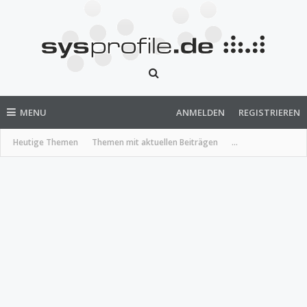
MENU
ANMELDEN
REGISTRIEREN
Heutige Themen
Themen mit aktuellen Beiträgen
...