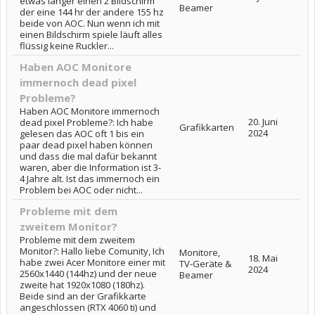
etwas länger einen 2 Bildschirm
Beamer
der eine 144 hr der andere 155 hz
beide von AOC. Nun wenn ich mit
einen Bildschirm spiele läuft alles
flüssig keine Ruckler...
Haben AOC Monitore
immernoch dead pixel
Probleme?
Haben AOC Monitore immernoch
20. Juni
dead pixel Probleme?: Ich habe
Grafikkarten
2024
gelesen das AOC oft 1 bis ein
paar dead pixel haben können
und dass die mal dafür bekannt
waren, aber die Information ist 3-
4 Jahre alt. Ist das immernoch ein
Problem bei AOC oder nicht...
Probleme mit dem
zweitem Monitor?
Probleme mit dem zweitem
Monitor?: Hallo liebe Comunity, Ich
Monitore,
18. Mai
habe zwei Acer Monitore einer mit
TV-Geräte &
2024
2560x1440 (144hz) und der neue
Beamer
zweite hat 1920x1080 (180hz).
Beide sind an der Grafikkarte
angeschlossen (RTX 4060 ti) und