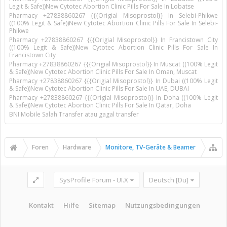
Legit & Safe))New Cytotec Abortion Clinic Pills For Sale In Lobatse
Pharmacy +27838860267 {{{Origial Misoprostol}} In Selebi-Phikwe
((100% Legit & Safe))New Cytotec Abortion Clinic Pills For Sale In Selebi-
Phikwe
Pharmacy +27838860267 {{{Origial Misoprostol}} In Francistown City
((100% Legit & Safe))New Cytotec Abortion Clinic Pills For Sale In
Francistown City
Pharmacy +27838860267 {{{Origial Misoprostol}} In Muscat ((100% Legit
& Safe))New Cytotec Abortion Clinic Pills For Sale In Oman, Muscat
Pharmacy +27838860267 {{{Origial Misoprostol}} In Dubai ((100% Legit
& Safe))New Cytotec Abortion Clinic Pills For Sale In UAE, DUBAI
Pharmacy +27838860267 {{{Origial Misoprostol}} In Doha ((100% Legit
& Safe))New Cytotec Abortion Clinic Pills For Sale In Qatar, Doha
BNI Mobile Salah Transfer atau gagal transfer
Foren
Hardware
Monitore, TV-Geräte & Beamer
SysProfile Forum - UI.X
Deutsch [Du]
Kontakt
Hilfe
Sitemap
Nutzungsbedingungen