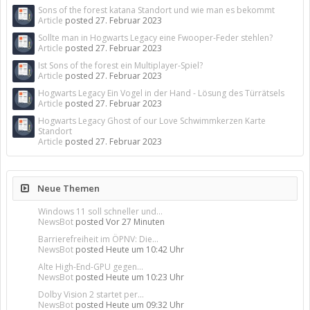
Sons of the forest katana Standort und wie man es bekommt
Article
posted
27. Februar 2023
Sollte man in Hogwarts Legacy eine Fwooper-Feder stehlen?
Article
posted
27. Februar 2023
Ist Sons of the forest ein Multiplayer-Spiel?
Article
posted
27. Februar 2023
Hogwarts Legacy Ein Vogel in der Hand - Lösung des Türrätsels
Article
posted
27. Februar 2023
Hogwarts Legacy Ghost of our Love Schwimmkerzen Karte
Standort
Article
posted
27. Februar 2023
Neue Themen
Windows 11 soll schneller und...
NewsBot
posted
Vor 27 Minuten
Barrierefreiheit im ÖPNV: Die...
NewsBot
posted
Heute um 10:42 Uhr
Alte High-End-GPU gegen...
NewsBot
posted
Heute um 10:23 Uhr
Dolby Vision 2 startet per...
NewsBot
posted
Heute um 09:32 Uhr