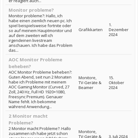
er reagiert auch...
Monitor probleme?
Monitor probleme?: Hallo, ich
habe einen ziemlich neuen pc. Ich
1.
spiel beispielsweise fortnite oder
Grafikkarten
Dezember
so auf meinem Hauptmonitor und
2024
auf dem zweiten will ich
irgendeinen livestream
anschauen. Ich habe das Problem
das...
AOC Monitor Probleme
beheben?
AOC Monitor Probleme beheben?:
Guten Abend, seit nun 2 Monaten
Monitore,
15.
habe ich Probleme mit meinem
TV-Geräte &
Oktober
AOC Gaming Monitor (Curved, 27
Beamer
2024
Zoll, 240 Hz, Full HD 1920×1080,
Freesync Premium). Genauer
Name fehlt. Ich bekomme
während Anwendung...
2 Monitor macht
Probleme?
2 Monitor macht Probleme?: Hallo
Monitore,
zusammen ich habe jetzt schon
TV-Geräte &
3. Juli 2024