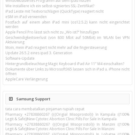
Windowbasiertes Programm auf dem Ipad nutzen
Wie installiere ich ein selbst-signiertes SSL-Zertifikat?
iPad Leiste mit Textvorschlägen (QuickType) reagiert nicht
eSIM im iPad verwenden
Postfach auf einem alten iPad mini (os12.5.2) kann nicht eingerichtet
werden
Apple Pencil Pro lässt sich nicht zu „Wo ist?“ hinzufügen
Geschwindigkeitsverlust (von 800 Mbit auf 50Mbit) im WLAN bei VPN
Aktivierung
Moin, mein iPad reagiert nicht mehr auf die fingersteuerung
Update 26.5.2 eines ipad 3. Generation
Software-Update
Hintergrundbeleuchtung Magic Keyboard iPad Air 11’’ M4 einschalten?
Dokumente über Links zu Microsoft365 lassen sich in iPad u. iPhone nicht
öffnen
AppleCare Verlängerung
Samsung Support
tata cara membatalkan pinjaman rupiah cepat
Pharmacy +27838860267 {{{Origial Misoprostol}} In Kampala ((100%
Legit & Safe))New Cytotec Abortion Clinic Pills For Sale In Kampala
Pharmacy +27838860267 {{{Origial Misoprostol}} In Manzini ((100%
Legit & Safe))New Cytotec Abortion Clinic Pills For Sale In Manzini
Pharmacy +27838860267 {{{Origial Misoprostol}} In Lobatse ((100%