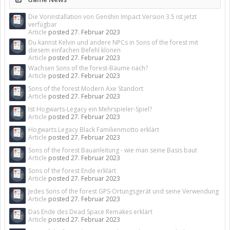
Die Vorinstallation von Genshin Impact Version 3.5 ist jetzt
verfügbar
Article
posted
27. Februar 2023
Du kannst Kelvin und andere NPCs in Sons of the forest mit
diesem einfachen Befehl klonen
Article
posted
27. Februar 2023
Wachsen Sons of the forest-Bäume nach?
Article
posted
27. Februar 2023
Sons of the forest Modern Axe Standort
Article
posted
27. Februar 2023
Ist Hogwarts-Legacy ein Mehrspieler-Spiel?
Article
posted
27. Februar 2023
Hogwarts Legacy Black Familienmotto erklärt
Article
posted
27. Februar 2023
Sons of the forest Bauanleitung - wie man seine Basis baut
Article
posted
27. Februar 2023
Sons of the forest Ende erklärt
Article
posted
27. Februar 2023
Jedes Sons of the forest GPS-Ortungsgerät und seine Verwendung
Article
posted
27. Februar 2023
Das Ende des Dead Space Remakes erklärt
Article
posted
27. Februar 2023