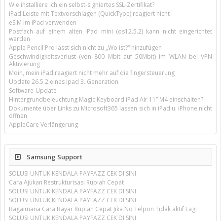
Wie installiere ich ein selbst-signiertes SSL-Zertifikat?
iPad Leiste mit Textvorschlägen (QuickType) reagiert nicht
eSIM im iPad verwenden
Postfach auf einem alten iPad mini (os12.5.2) kann nicht eingerichtet
werden
Apple Pencil Pro lässt sich nicht zu „Wo ist?“ hinzufügen
Geschwindigkeitsverlust (von 800 Mbit auf 50Mbit) im WLAN bei VPN
Aktivierung
Moin, mein iPad reagiert nicht mehr auf die fingersteuerung
Update 26.5.2 eines ipad 3. Generation
Software-Update
Hintergrundbeleuchtung Magic Keyboard iPad Air 11’’ M4 einschalten?
Dokumente über Links zu Microsoft365 lassen sich in iPad u. iPhone nicht
öffnen
AppleCare Verlängerung
Samsung Support
SOLUSI UNTUK KENDALA PAYFAZZ CEK DI SINI
Cara Ajukan Restrukturisasi Rupiah Cepat
SOLUSI UNTUK KENDALA PAYFAZZ CEK DI SINI
SOLUSI UNTUK KENDALA PAYFAZZ CEK DI SINI
Bagaimana Cara Bayar Rupiah Cepat Jika No Telpon Tidak aktif Lagi
SOLUSI UNTUK KENDALA PAYFAZZ CEK DI SINI