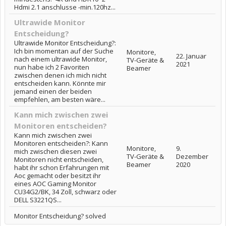
Hdmi 2.1 anschlusse -min.120hz...
Ultrawide Monitor
Entscheidung?
Ultrawide Monitor Entscheidung?:
Ich bin momentan auf der Suche
Monitore,
22. Januar
nach einem ultrawide Monitor,
TV-Geräte &
2021
nun habe ich 2 Favoriten
Beamer
zwischen denen ich mich nicht
entscheiden kann. Könnte mir
jemand einen der beiden
empfehlen, am besten wäre...
Kann mich zwischen zwei
Monitoren entscheiden?
Kann mich zwischen zwei
Monitoren entscheiden?: Kann
Monitore,
9.
mich zwischen diesen zwei
TV-Geräte &
Dezember
Monitoren nicht entscheiden,
Beamer
2020
habt ihr schon Erfahrungen mit
Aoc gemacht oder besitzt ihr
eines AOC Gaming Monitor
CU34G2/BK, 34 Zoll, schwarz oder
DELL S3221QS...
Monitor Entscheidung? solved