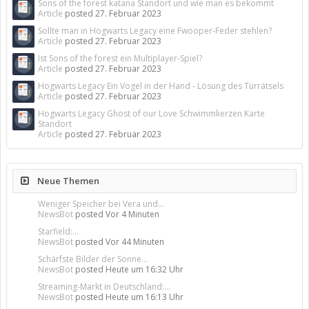
Sons of the forest katana Standort und wie man es bekommt
Article
posted
27. Februar 2023
Sollte man in Hogwarts Legacy eine Fwooper-Feder stehlen?
Article
posted
27. Februar 2023
Ist Sons of the forest ein Multiplayer-Spiel?
Article
posted
27. Februar 2023
Hogwarts Legacy Ein Vogel in der Hand - Lösung des Türrätsels
Article
posted
27. Februar 2023
Hogwarts Legacy Ghost of our Love Schwimmkerzen Karte
Standort
Article
posted
27. Februar 2023
Neue Themen
Weniger Speicher bei Vera und...
NewsBot
posted
Vor 4 Minuten
Starfield:...
NewsBot
posted
Vor 44 Minuten
Schärfste Bilder der Sonne...
NewsBot
posted
Heute um 16:32 Uhr
Streaming-Markt in Deutschland:...
NewsBot
posted
Heute um 16:13 Uhr