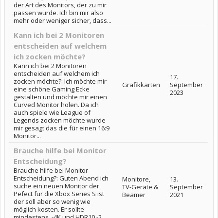
der Art des Monitors, der zu mir
passen würde. Ich bin mir also
mehr oder weniger sicher, dass...
Kann ich bei 2 Monitoren
entscheiden auf welchem
ich zocken möchte?
Kann ich bei 2 Monitoren
entscheiden auf welchem ich
17.
zocken möchte?: Ich möchte mir
Grafikkarten
September
eine schöne Gaming Ecke
2023
gestalten und möchte mir einen
Curved Monitor holen. Da ich
auch spiele wie League of
Legends zocken möchte wurde
mir gesagt das die für einen 16:9
Monitor...
Brauche hilfe bei Monitor
Entscheidung?
Brauche hilfe bei Monitor
Entscheidung?: Guten Abend ich
Monitore,
13.
suche ein neuen Monitor der
TV-Geräte &
September
Pefect für die Xbox Series S ist
Beamer
2021
der soll aber so wenig wie
möglich kosten. Er sollte
mindestens. -4K und HDR10 -2