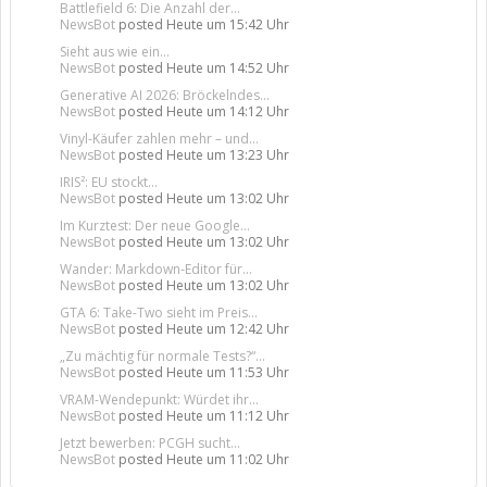
Battlefield 6: Die Anzahl der...
NewsBot
posted
Heute um 15:42 Uhr
Sieht aus wie ein...
NewsBot
posted
Heute um 14:52 Uhr
Generative AI 2026: Bröckelndes...
NewsBot
posted
Heute um 14:12 Uhr
Vinyl-Käufer zahlen mehr – und...
NewsBot
posted
Heute um 13:23 Uhr
IRIS²: EU stockt...
NewsBot
posted
Heute um 13:02 Uhr
Im Kurztest: Der neue Google...
NewsBot
posted
Heute um 13:02 Uhr
Wander: Markdown-Editor für...
NewsBot
posted
Heute um 13:02 Uhr
GTA 6: Take-Two sieht im Preis...
NewsBot
posted
Heute um 12:42 Uhr
„Zu mächtig für normale Tests?“...
NewsBot
posted
Heute um 11:53 Uhr
VRAM-Wendepunkt: Würdet ihr...
NewsBot
posted
Heute um 11:12 Uhr
Jetzt bewerben: PCGH sucht...
NewsBot
posted
Heute um 11:02 Uhr