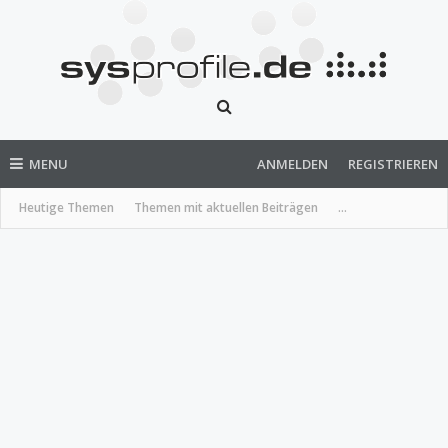
MENU
ANMELDEN
REGISTRIEREN
Heutige Themen
Themen mit aktuellen Beiträgen
...