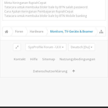
Minta Keringanan RupiahCepat
Tatacara untuk membuka blokir bale by BTN salah password
Cara Ajukan Keringanan Pembayaran RupiahCepat
Tatacara untuk membuka blokir bale by BTN Mobile banking
Foren
Hardware
Monitore, TV-Geräte & Beamer
SysProfile Forum - UI.X
Deutsch [Du]
Kontakt
Hilfe
Sitemap
Nutzungsbedingungen
Datenschutzerklärung