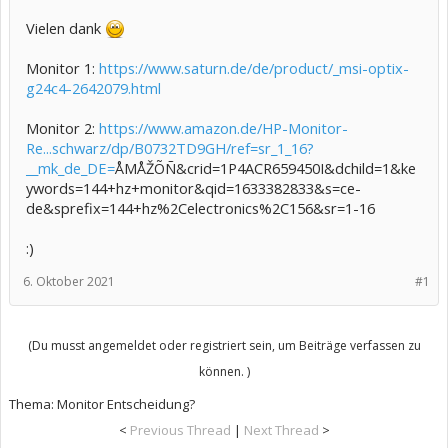
Vielen dank
Monitor 1:
https://www.saturn.de/de/product/_msi-optix-
g24c4-2642079.html
Monitor 2:
https://www.amazon.de/HP-Monitor-
Re...schwarz/dp/B0732TD9GH/ref=sr_1_16?
__mk_de_DE=
ÅMÅŽÕÑ&crid=1P4ACR659450I&dchild=1&ke
ywords=144+hz+monitor&qid=1633382833&s=ce-
de&sprefix=144+hz%2Celectronics%2C156&sr=1-16
:)
6. Oktober 2021
#1
(Du musst angemeldet oder registriert sein, um Beiträge verfassen zu
können. )
Thema:
Monitor Entscheidung?
<
Previous Thread
|
Next Thread
>