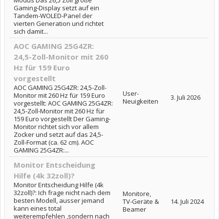
Modus Das 26,5 Zoll große
Gaming-Display setzt auf ein
Tandem-WOLED-Panel der
vierten Generation und richtet
sich damit...
AOC GAMING 25G4ZR:
24,5-Zoll-Monitor mit 260
Hz für 159 Euro
vorgestellt
AOC GAMING 25G4ZR: 24,5-Zoll-
User-
Monitor mit 260 Hz für 159 Euro
3. Juli 2026
Neuigkeiten
vorgestellt: AOC GAMING 25G4ZR:
24,5-Zoll-Monitor mit 260 Hz für
159 Euro vorgestellt Der Gaming-
Monitor richtet sich vor allem
Zocker und setzt auf das 24,5-
Zoll-Format (ca. 62 cm). AOC
GAMING 25G4ZR:...
Monitor Entscheidung
Hilfe (4k 32zoll)?
Monitor Entscheidung Hilfe (4k
32zoll)?: Ich frage nicht nach dem
Monitore,
besten Modell, ausser jemand
TV-Geräte &
14. Juli 2024
kann eines total
Beamer
weiterempfehlen ,sondern nach