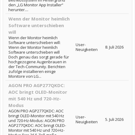
Betriebssystem im Hintergrund
den „LG Monitor App Installer“
herunter....
Wenn der Monitor heimlich
Software unterschieben
will
Wenn der Monitor heimlich
Software unterschieben will:
User-
8. Juli 2026
Wenn der Monitor heimlich
Neuigkeiten
Software unterschieben will
Doch genau das sorgt gerade für
hochgezogene Augenbrauen in
der Tech-Community. Berichten
zufolge installieren einige
Monitore von LG...
AGON PRO AGP277QKDC:
AOC bringt OLED-Monitor
mit 540 Hz und 720-Hz-
Modus
AGON PRO AGP277QKDC: AOC
bringt OLED-Monitor mit 540 Hz
User-
5. Juli 2026
und 720-Hz-Modus: AGON PRO
Neuigkeiten
AGP277QKDC: AOC bringt OLED-
Monitor mit 540 Hz und 720-Hz-