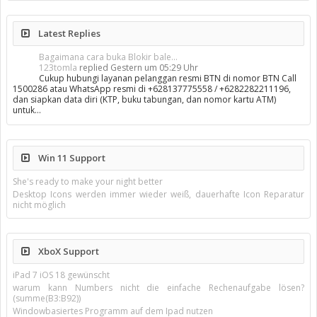
Latest Replies
Bagaimana cara buka Blokir bale...
123tomla
replied
Gestern um 05:29 Uhr
Cukup hubungi layanan pelanggan resmi BTN di nomor BTN Call
1500286 atau WhatsApp resmi di +628137775558 / +6282282211196,
dan siapkan data diri (KTP, buku tabungan, dan nomor kartu ATM)
untuk…
Win 11 Support
She's ready to make your night better
Desktop Icons werden immer wieder weiß, dauerhafte Icon Reparatur
nicht möglich
XboX Support
iPad 7 iOS 18 gewünscht
warum kann Numbers nicht die einfache Rechenaufgabe lösen?
(summe(B3:B92))
Windowbasiertes Programm auf dem Ipad nutzen