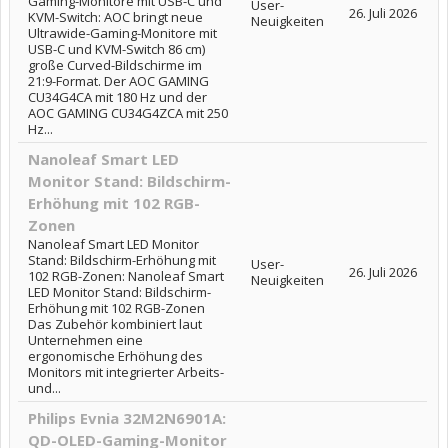
Gaming-Monitore mit USB-C und
User-
26. Juli 2026
KVM-Switch: AOC bringt neue
Neuigkeiten
Ultrawide-Gaming-Monitore mit
USB-C und KVM-Switch 86 cm)
große Curved-Bildschirme im
21:9-Format. Der AOC GAMING
CU34G4CA mit 180 Hz und der
AOC GAMING CU34G4ZCA mit 250
Hz...
Nanoleaf Smart LED
Monitor Stand: Bildschirm-
Erhöhung mit 102 RGB-
Zonen
Nanoleaf Smart LED Monitor
Stand: Bildschirm-Erhöhung mit
User-
26. Juli 2026
102 RGB-Zonen: Nanoleaf Smart
Neuigkeiten
LED Monitor Stand: Bildschirm-
Erhöhung mit 102 RGB-Zonen
Das Zubehör kombiniert laut
Unternehmen eine
ergonomische Erhöhung des
Monitors mit integrierter Arbeits-
und...
Philips Evnia 32M2N6901A:
QD-OLED-Gaming-Monitor