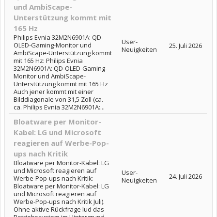
und AmbiScape-
Unterstützung kommt mit
165 Hz
Philips Evnia 32M2N6901A: QD-
User-
OLED-Gaming-Monitor und
25. Juli 2026
Neuigkeiten
AmbiScape-Unterstützung kommt
mit 165 Hz: Philips Evnia
32M2N6901A: QD-OLED-Gaming-
Monitor und AmbiScape-
Unterstützung kommt mit 165 Hz
Auch jener kommt mit einer
Bilddiagonale von 31,5 Zoll (ca.
ca. Philips Evnia 32M2N6901A:...
Bloatware per Monitor-
Kabel: LG und Microsoft
reagieren auf Werbe-Pop-
ups nach Kritik
Bloatware per Monitor-Kabel: LG
und Microsoft reagieren auf
User-
24. Juli 2026
Werbe-Pop-ups nach Kritik:
Neuigkeiten
Bloatware per Monitor-Kabel: LG
und Microsoft reagieren auf
Werbe-Pop-ups nach Kritik Juli).
Ohne aktive Rückfrage lud das