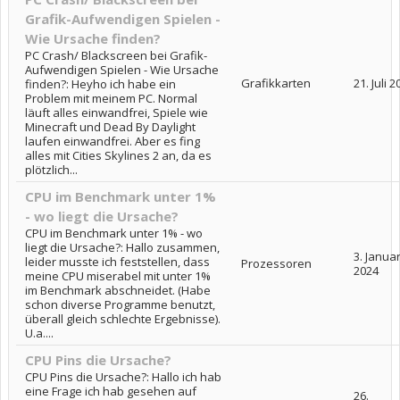
Grafik-Aufwendigen Spielen -
Wie Ursache finden?
PC Crash/ Blackscreen bei Grafik-
Aufwendigen Spielen - Wie Ursache
Grafikkarten
21. Juli 
finden?: Heyho ich habe ein
Problem mit meinem PC. Normal
läuft alles einwandfrei, Spiele wie
Minecraft und Dead By Daylight
laufen einwandfrei. Aber es fing
alles mit Cities Skylines 2 an, da es
plötzlich...
CPU im Benchmark unter 1%
- wo liegt die Ursache?
CPU im Benchmark unter 1% - wo
liegt die Ursache?: Hallo zusammen,
3. Janua
leider musste ich feststellen, dass
Prozessoren
2024
meine CPU miserabel mit unter 1%
im Benchmark abschneidet. (Habe
schon diverse Programme benutzt,
überall gleich schlechte Ergebnisse).
U.a....
CPU Pins die Ursache?
CPU Pins die Ursache?: Hallo ich hab
eine Frage ich hab gesehen auf
26.