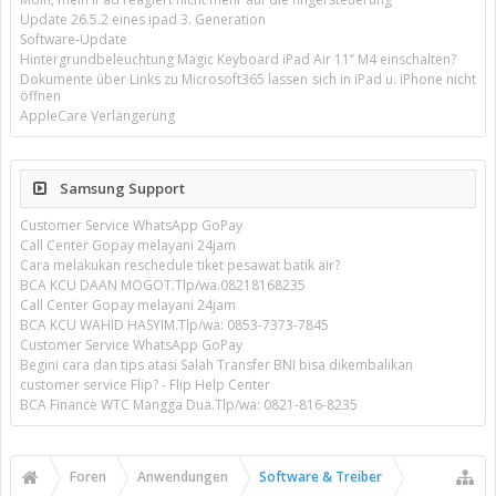
Update 26.5.2 eines ipad 3. Generation
Software-Update
Hintergrundbeleuchtung Magic Keyboard iPad Air 11’’ M4 einschalten?
Dokumente über Links zu Microsoft365 lassen sich in iPad u. iPhone nicht
öffnen
AppleCare Verlängerung
Samsung Support
Customer Service WhatsApp GoPay
Call Center Gopay melayani 24jam
Cara melakukan reschedule tiket pesawat batik air?
BCA KCU DAAN MOGOT.Tlp/wa.08218168235
Call Center Gopay melayani 24jam
BCA KCU WAHID HASYIM.Tlp/wa: 0853-7373-7845
Customer Service WhatsApp GoPay
Begini cara dan tips atasi Salah Transfer BNI bisa dikembalikan
customer service Flip? - Flip Help Center
BCA Finance WTC Mangga Dua.Tlp/wa: 0821-816-8235
Foren
Anwendungen
Software & Treiber