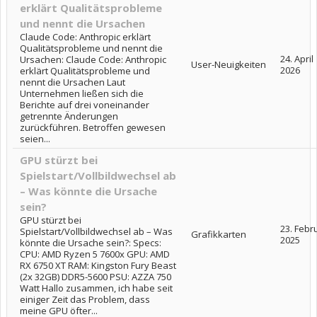
erklärt Qualitätsprobleme
und nennt die Ursachen
Claude Code: Anthropic erklärt
Qualitätsprobleme und nennt die
24. April
Ursachen: Claude Code: Anthropic
User-Neuigkeiten
2026
erklärt Qualitätsprobleme und
nennt die Ursachen Laut
Unternehmen ließen sich die
Berichte auf drei voneinander
getrennte Änderungen
zurückführen. Betroffen gewesen
seien...
GPU stürzt bei
Spielstart/Vollbildwechsel ab
– Was könnte die Ursache
sein?
GPU stürzt bei
23. Febr
Spielstart/Vollbildwechsel ab – Was
Grafikkarten
2025
könnte die Ursache sein?: Specs:
CPU: AMD Ryzen 5 7600x GPU: AMD
RX 6750 XT RAM: Kingston Fury Beast
(2x 32GB) DDR5-5600 PSU: AZZA 750
Watt Hallo zusammen, ich habe seit
einiger Zeit das Problem, dass
meine GPU öfter...