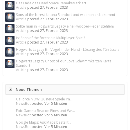
Das Ende des Dead Space Remakes erklärt
Article
posted
27. Februar 2023
Sons of the forest katana Standort und wie man es bekommt
Article
posted
27. Februar 2023
Sollte man in Hogwarts Legacy eine Fwooper-Feder stehlen?
Article
posted
27. Februar 2023
Ist Sons of the forest ein Multiplayer-Spiel?
Article
posted
27. Februar 2023
Hogwarts Legacy Ein Vogel in der Hand - Lösung des Türrätsels
Article
posted
27. Februar 2023
Hogwarts Legacy Ghost of our Love Schwimmkerzen Karte
Standort
Article
posted
27. Februar 2023
Neue Themen
GeForce NOW: 26 neue Spiele im...
NewsBot
posted
Vor 5 Minuten
Epic Games: Beacon Pines und We...
NewsBot
posted
Vor 5 Minuten
Google Maps: Ask Maps bestellt...
NewsBot
posted
Vor 5 Minuten