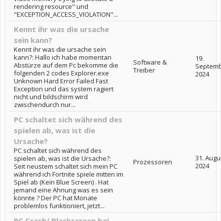
rendering resource" und
"EXCEPTION_ACCESS_VIOLATION"...
Kennt ihr was die ursache
sein kann?
Kennt ihr was die ursache sein
kann?: Hallo ich habe momentan
19.
Software &
Abstürze auf dem Pc bekomme die
Septem
Treiber
folgenden 2 codes Explorer.exe
2024
Unknown Hard Error Failed Fast
Exception und das system ragiert
nicht und bildschirm wird
zwischendurch nur...
PC schaltet sich während des
spielen ab, was ist die
Ursache?
PC schaltet sich während des
31. Augu
spielen ab, was ist die Ursache?:
Prozessoren
2024
Seit neustem schaltet sich mein PC
während ich Fortnite spiele mitten im
Spiel ab (Kein Blue Screen) . Hat
jemand eine Ahnung was es sein
könnte ? Der PC hat Monate
problemlos funktioniert, jetzt...
PC Crash/ Blackscreen bei