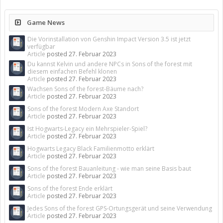
Game News
Die Vorinstallation von Genshin Impact Version 3.5 ist jetzt
verfügbar
Article
posted
27. Februar 2023
Du kannst Kelvin und andere NPCs in Sons of the forest mit
diesem einfachen Befehl klonen
Article
posted
27. Februar 2023
Wachsen Sons of the forest-Bäume nach?
Article
posted
27. Februar 2023
Sons of the forest Modern Axe Standort
Article
posted
27. Februar 2023
Ist Hogwarts-Legacy ein Mehrspieler-Spiel?
Article
posted
27. Februar 2023
Hogwarts Legacy Black Familienmotto erklärt
Article
posted
27. Februar 2023
Sons of the forest Bauanleitung - wie man seine Basis baut
Article
posted
27. Februar 2023
Sons of the forest Ende erklärt
Article
posted
27. Februar 2023
Jedes Sons of the forest GPS-Ortungsgerät und seine Verwendung
Article
posted
27. Februar 2023