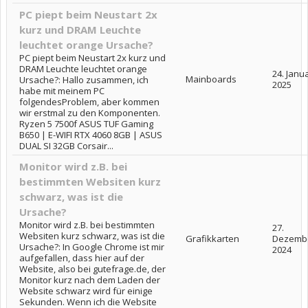
PC piept beim Neustart 2x
kurz und DRAM Leuchte
leuchtet orange Ursache?
PC piept beim Neustart 2x kurz und
DRAM Leuchte leuchtet orange
24. Janu
Mainboards
Ursache?: Hallo zusammen, ich
2025
habe mit meinem PC
folgendesProblem, aber kommen
wir erstmal zu den Komponenten.
Ryzen 5 7500f ASUS TUF Gaming
B650 | E-WIFI RTX 4060 8GB | ASUS
DUAL SI 32GB Corsair...
Monitor wird z.B. bei
bestimmten Websiten kurz
schwarz, was ist die
Ursache?
Monitor wird z.B. bei bestimmten
27.
Websiten kurz schwarz, was ist die
Grafikkarten
Dezemb
Ursache?: In Google Chrome ist mir
2024
aufgefallen, dass hier auf der
Website, also bei gutefrage.de, der
Monitor kurz nach dem Laden der
Website schwarz wird für einige
Sekunden. Wenn ich die Website