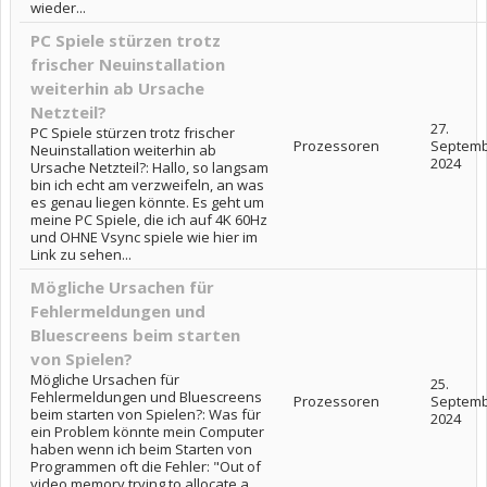
wieder...
PC Spiele stürzen trotz
frischer Neuinstallation
weiterhin ab Ursache
Netzteil?
27.
PC Spiele stürzen trotz frischer
Prozessoren
Septem
Neuinstallation weiterhin ab
2024
Ursache Netzteil?: Hallo, so langsam
bin ich echt am verzweifeln, an was
es genau liegen könnte. Es geht um
meine PC Spiele, die ich auf 4K 60Hz
und OHNE Vsync spiele wie hier im
Link zu sehen...
Mögliche Ursachen für
Fehlermeldungen und
Bluescreens beim starten
von Spielen?
Mögliche Ursachen für
25.
Fehlermeldungen und Bluescreens
Prozessoren
Septem
beim starten von Spielen?: Was für
2024
ein Problem könnte mein Computer
haben wenn ich beim Starten von
Programmen oft die Fehler: "Out of
video memory trying to allocate a