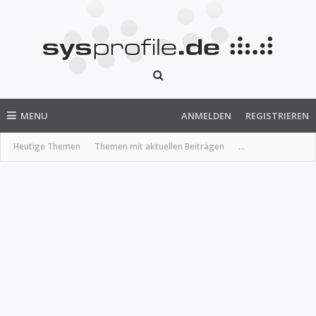
MENU
ANMELDEN
REGISTRIEREN
Heutige Themen
Themen mit aktuellen Beiträgen
...