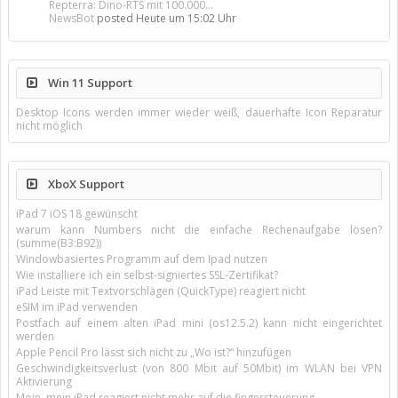
Repterra: Dino-RTS mit 100.000...
NewsBot
posted
Heute um 15:02 Uhr
Win 11 Support
Desktop Icons werden immer wieder weiß, dauerhafte Icon Reparatur
nicht möglich
XboX Support
iPad 7 iOS 18 gewünscht
warum kann Numbers nicht die einfache Rechenaufgabe lösen?
(summe(B3:B92))
Windowbasiertes Programm auf dem Ipad nutzen
Wie installiere ich ein selbst-signiertes SSL-Zertifikat?
iPad Leiste mit Textvorschlägen (QuickType) reagiert nicht
eSIM im iPad verwenden
Postfach auf einem alten iPad mini (os12.5.2) kann nicht eingerichtet
werden
Apple Pencil Pro lässt sich nicht zu „Wo ist?“ hinzufügen
Geschwindigkeitsverlust (von 800 Mbit auf 50Mbit) im WLAN bei VPN
Aktivierung
Moin, mein iPad reagiert nicht mehr auf die fingersteuerung