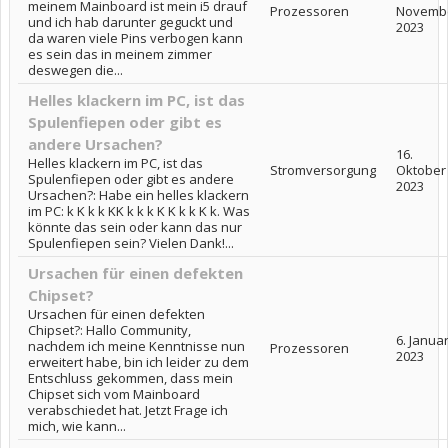
meinem Mainboard ist mein i5 drauf
Prozessoren
Novemb
und ich hab darunter geguckt und
2023
da waren viele Pins verbogen kann
es sein das in meinem zimmer
deswegen die...
Helles klackern im PC, ist das
Spulenfiepen oder gibt es
andere Ursachen?
16.
Helles klackern im PC, ist das
Stromversorgung
Oktober
Spulenfiepen oder gibt es andere
2023
Ursachen?: Habe ein helles klackern
im PC: k K k k KK k k k K K k k K k. Was
könnte das sein oder kann das nur
Spulenfiepen sein? Vielen Dank!...
Ursachen für einen defekten
Chipset?
Ursachen für einen defekten
Chipset?: Hallo Community,
6. Janua
nachdem ich meine Kenntnisse nun
Prozessoren
2023
erweitert habe, bin ich leider zu dem
Entschluss gekommen, dass mein
Chipset sich vom Mainboard
verabschiedet hat. Jetzt Frage ich
mich, wie kann...