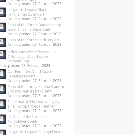
Article
posted
27. Februar 2023
Hogwarts Legacy Black
Familienmotto erklärt
Article
posted
27. Februar 2023
Sons of the forest Bauanleitung -
wie man seine Basis baut
Article
posted
27. Februar 2023
Sons of the forest Ende erklärt
Article
posted
27. Februar 2023
Jedes Sons of the forest GPS-
Ortungsgerät und seine
Verwendung
ticle
posted
27. Februar 2023
Das Ende des Dead Space
Remakes erklärt
Article
posted
27. Februar 2023
Sons of the forest katana Standort
und wie man es bekommt
Article
posted
27. Februar 2023
Sollte man in Hogwarts Legacy
eine Fwooper-Feder stehlen?
Article
posted
27. Februar 2023
Ist Sons of the forest ein
Multiplayer-Spiel?
Article
posted
27. Februar 2023
Hogwarts Legacy Ein Vogel in der