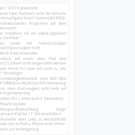
Pad 7 iOS 18 gewünscht
arum kann Numbers nicht die einfache
echenaufgabe lösen? (summe(B3:B92))
indowbasiertes Programm auf dem
pad nutzen
e installiere ich ein selbst-signiertes
L-Zertifikat?
Pad Leiste mit Textvorschlägen
uickType) reagiert nicht
SIM im iPad verwenden
ostfach auf einem alten iPad mini
s12.5.2) kann nicht eingerichtet werden
ple Pencil Pro lässt sich nicht zu „Wo
t?“ hinzufügen
eschwindigkeitsverlust (von 800 Mbit
uf 50Mbit) im WLAN bei VPN Aktivierung
oin, mein iPad reagiert nicht mehr auf
ie fingersteuerung
pdate 26.5.2 eines ipad 3. Generation
oftware-Update
intergrundbeleuchtung Magic
yboard iPad Air 11’’ M4 einschalten?
okumente über Links zu Microsoft365
ssen sich in iPad u. iPhone nicht öffnen
ppleCare Verlängerung