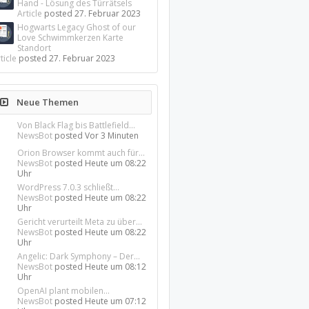
Hand - Lösung des Türrätsels
Article
posted
27. Februar 2023
Hogwarts Legacy Ghost of our
Love Schwimmkerzen Karte
Standort
ticle
posted
27. Februar 2023
Neue Themen
Von Black Flag bis Battlefield...
NewsBot
posted
Vor 3 Minuten
Orion Browser kommt auch für...
NewsBot
posted
Heute um 08:22
Uhr
WordPress 7.0.3 schließt...
NewsBot
posted
Heute um 08:22
Uhr
Gericht verurteilt Meta zu über...
NewsBot
posted
Heute um 08:22
Uhr
Angelic: Dark Symphony – Der...
NewsBot
posted
Heute um 08:12
Uhr
OpenAI plant mobilen...
NewsBot
posted
Heute um 07:12