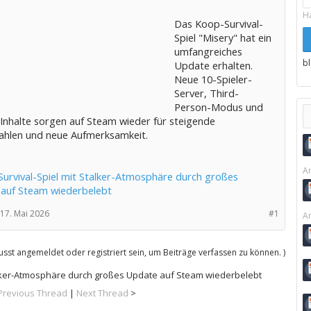
H
Das Koop-Survival-
Spiel "Misery" hat ein
umfangreiches
b
Update erhalten.
Neue 10-Spieler-
Server, Third-
Person-Modus und
 Inhalte sorgen auf Steam wieder für steigende
zahlen und neue Aufmerksamkeit.
Ar
 Survival-Spiel mit Stalker-Atmosphäre durch großes
auf Steam wiederbelebt
17. Mai 2026
#1
Ar
sst angemeldet oder registriert sein, um Beiträge verfassen zu können. )
talker-Atmosphäre durch großes Update auf Steam wiederbelebt
Previous Thread
|
Next Thread
>