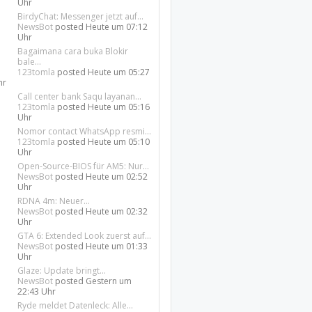
Uhr
BirdyChat: Messenger jetzt auf...
NewsBot
posted
Heute um 07:12
Uhr
Bagaimana cara buka Blokir
bale...
123tomla
posted
Heute um 05:27
hr
Call center bank Saqu layanan...
123tomla
posted
Heute um 05:16
Uhr
Nomor contact WhatsApp resmi...
123tomla
posted
Heute um 05:10
Uhr
Open-Source-BIOS für AM5: Nur...
NewsBot
posted
Heute um 02:52
Uhr
RDNA 4m: Neuer...
NewsBot
posted
Heute um 02:32
Uhr
GTA 6: Extended Look zuerst auf...
NewsBot
posted
Heute um 01:33
Uhr
Glaze: Update bringt...
NewsBot
posted
Gestern um
22:43 Uhr
Ryde meldet Datenleck: Alle...