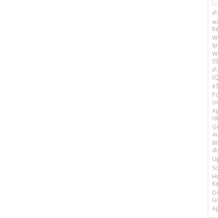
i
w
R
W
I
Wi
SS
i
(Q
e
P
(o
Ap
is
G
a
M
d
U
S
H
Ke
D
la
A