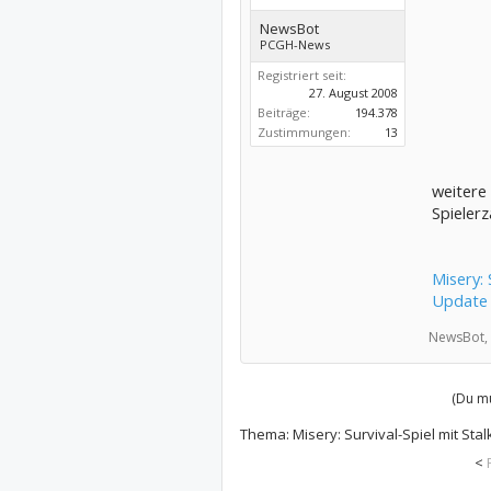
NewsBot
PCGH-News
Registriert seit:
27. August 2008
Beiträge:
194.378
Zustimmungen:
13
weitere
Spieler
Misery:
Update 
NewsBot,
(Du mu
Thema:
Misery: Survival-Spiel mit S
<