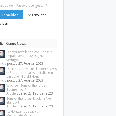
ast du dein Passwort vergessen?
Angemeldet
leiben
Game News
Die Vorinstallation von Genshin
Impact Version 3.5 ist jetzt
verfügbar
ticle
posted
27. Februar 2023
Du kannst Kelvin und andere NPCs
in Sons of the forest mit diesem
einfachen Befehl klonen
ticle
posted
27. Februar 2023
Wachsen Sons of the forest-
Bäume nach?
Article
posted
27. Februar 2023
Sons of the forest Modern Axe
Standort
Article
posted
27. Februar 2023
Ist Hogwarts-Legacy ein
Mehrspieler-Spiel?