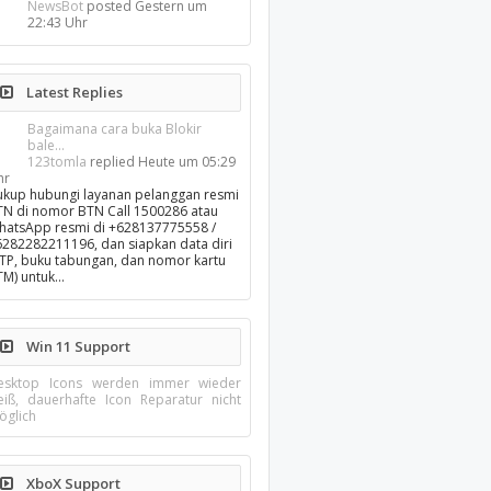
NewsBot
posted
Gestern um
22:43 Uhr
Latest Replies
Bagaimana cara buka Blokir
bale...
123tomla
replied
Heute um 05:29
hr
ukup hubungi layanan pelanggan resmi
TN di nomor BTN Call 1500286 atau
hatsApp resmi di +628137775558 /
6282282211196, dan siapkan data diri
KTP, buku tabungan, dan nomor kartu
TM) untuk…
Win 11 Support
esktop Icons werden immer wieder
eiß, dauerhafte Icon Reparatur nicht
öglich
XboX Support