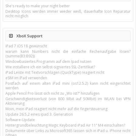
She's ready to make your night better
Desktop Icons werden immer wieder weiß, dauerhafte Icon Reparatur
nicht möglich
XboX Support
iPad 7 iOS 18 gewünscht
warum kann Numbers nicht die einfache Rechenaufgabe lösen?
(summe(B3:B92))
Windowbasiertes Programm auf dem Ipad nutzen
Wie installiere ich ein selbst-signiertes SSL-Zertifikat?
iPad Leiste mit Textvorschlägen (QuickType) reagiert nicht
eSIM im iPad verwenden
Postfach auf einem alten iPad mini (os12.5.2) kann nicht eingerichtet
werden
Apple Pencil Pro lässt sich nicht zu „Wo ist?“ hinzufügen
Geschwindigkeitsverlust (von 800 Mbit auf 50Mbit) im WLAN bei VPN
Aktivierung
Moin, mein iPad reagiert nicht mehr auf die fingersteuerung
Update 26.5.2 eines ipad 3. Generation
Software-Update
Hintergrundbeleuchtung Magic Keyboard iPad Air 11’’ M4 einschalten?
Dokumente über Links zu Microsoft365 lassen sich in iPad u. iPhone nicht
öffnen