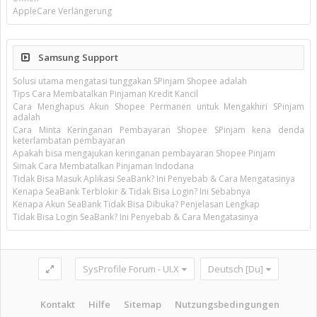
AppleCare Verlängerung
Samsung Support
Solusi utama mengatasi tunggakan SPinjam Shopee adalah
Tips Cara Membatalkan Pinjaman Kredit Kancil
Cara Menghapus Akun Shopee Permanen untuk Mengakhiri SPinjam
adalah
Cara Minta Keringanan Pembayaran Shopee SPinjam kena denda
keterlambatan pembayaran
Apakah bisa mengajukan keringanan pembayaran Shopee Pinjam
Simak Cara Membatalkan Pinjaman Indodana
Tidak Bisa Masuk Aplikasi SeaBank? Ini Penyebab & Cara Mengatasinya
Kenapa SeaBank Terblokir & Tidak Bisa Login? Ini Sebabnya
Kenapa Akun SeaBank Tidak Bisa Dibuka? Penjelasan Lengkap
Tidak Bisa Login SeaBank? Ini Penyebab & Cara Mengatasinya
SysProfile Forum - UI.X
Deutsch [Du]
Kontakt
Hilfe
Sitemap
Nutzungsbedingungen