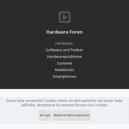
Hardware Foren
Hardware:
Software und Treiber
Hardwareprobleme
Systeme
Notebooks
Smartphones
Diese Seite verwendet Cookies. Wenn du dich weiterhin auf dieser Seite
Forum software by XenForo™
-
Deutsch von xenDach
aufhältst, akzeptierst du unseren Einsatz von Cookies.
Theme designed by
ThemeHouse
.
Accept
Weitere Informationen
Du betrachtest gerade: Nützliche Links