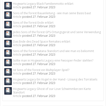
Hogwarts Legacy Black Familienmotto erklärt
Article
posted
27. Februar 2023
Sons of the forest Bauanleitung - wie man seine Basis baut
Article
posted
27. Februar 2023
Sons of the forest Ende erklärt
Article
posted
27. Februar 2023
Jedes Sons of the forest GPS-Ortungsgerät und seine Verwendung
Article
posted
27. Februar 2023
Das Ende des Dead Space Remakes erklärt
Article
posted
27. Februar 2023
Sons of the forest katana Standort und wie man es bekommt
Article
posted
27. Februar 2023
Sollte man in Hogwarts Legacy eine Fwooper-Feder stehlen?
Article
posted
27. Februar 2023
Ist Sons of the forest ein Multiplayer-Spiel?
Article
posted
27. Februar 2023
Hogwarts Legacy Ein Vogel in der Hand - Lösung des Türrätsels
Article
posted
27. Februar 2023
Hogwarts Legacy Ghost of our Love Schwimmkerzen Karte
Standort
Article
posted
27. Februar 2023