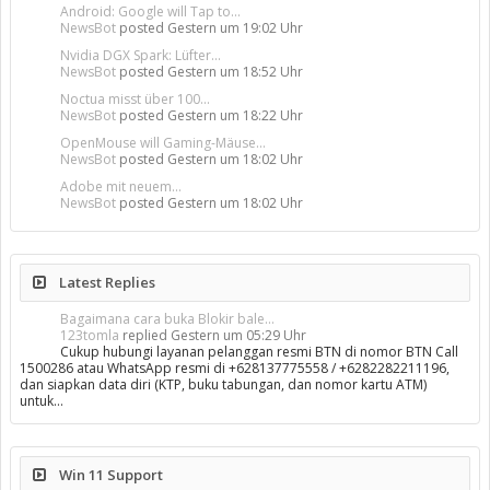
Android: Google will Tap to...
NewsBot
posted
Gestern um 19:02 Uhr
Nvidia DGX Spark: Lüfter...
NewsBot
posted
Gestern um 18:52 Uhr
Noctua misst über 100...
NewsBot
posted
Gestern um 18:22 Uhr
OpenMouse will Gaming-Mäuse...
NewsBot
posted
Gestern um 18:02 Uhr
Adobe mit neuem...
NewsBot
posted
Gestern um 18:02 Uhr
Latest Replies
Bagaimana cara buka Blokir bale...
123tomla
replied
Gestern um 05:29 Uhr
Cukup hubungi layanan pelanggan resmi BTN di nomor BTN Call
1500286 atau WhatsApp resmi di +628137775558 / +6282282211196,
dan siapkan data diri (KTP, buku tabungan, dan nomor kartu ATM)
untuk…
Win 11 Support