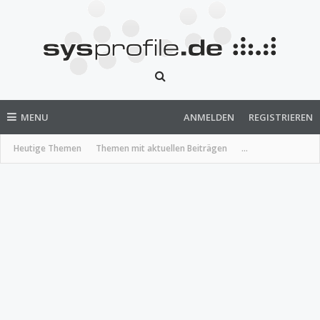
MENU
ANMELDEN
REGISTRIEREN
Heutige Themen
Themen mit aktuellen Beiträgen
...