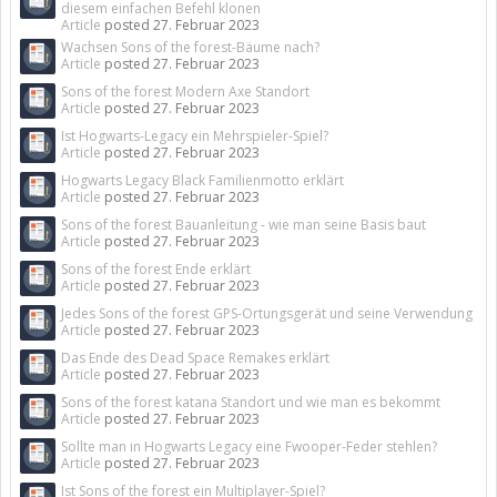
diesem einfachen Befehl klonen
Article
posted
27. Februar 2023
Wachsen Sons of the forest-Bäume nach?
Article
posted
27. Februar 2023
Sons of the forest Modern Axe Standort
Article
posted
27. Februar 2023
Ist Hogwarts-Legacy ein Mehrspieler-Spiel?
Article
posted
27. Februar 2023
Hogwarts Legacy Black Familienmotto erklärt
Article
posted
27. Februar 2023
Sons of the forest Bauanleitung - wie man seine Basis baut
Article
posted
27. Februar 2023
Sons of the forest Ende erklärt
Article
posted
27. Februar 2023
Jedes Sons of the forest GPS-Ortungsgerät und seine Verwendung
Article
posted
27. Februar 2023
Das Ende des Dead Space Remakes erklärt
Article
posted
27. Februar 2023
Sons of the forest katana Standort und wie man es bekommt
Article
posted
27. Februar 2023
Sollte man in Hogwarts Legacy eine Fwooper-Feder stehlen?
Article
posted
27. Februar 2023
Ist Sons of the forest ein Multiplayer-Spiel?