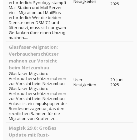
Neuigkeiten
erforderlich: Synology stampft
2025
Mail Station und Mail Server
ein – Migration auf MailPlus
erforderlich Wer die beiden
Dienste unter DSM 7.2 und
älter nutzt, muss sich langsam
Gedanken über einen Umzug
machen....
Glasfaser-Migration:
Verbraucherschützer
mahnen zur Vorsicht
beim Netzumbau
Glasfaser-Migration:
Verbraucherschützer mahnen
User-
29. Juni
zur Vorsicht beim Netzumbau:
Neuigkeiten
2025
Glasfaser-Migration:
Verbraucherschützer mahnen
zur Vorsicht beim Netzumbau
Anlass ist ein Impulspapier der
Bundesnetzagentur, das den
rechtlichen Rahmen für die
Migration von Kupfer- zu...
Magisk 29.0: Großes
Update mit Rust-