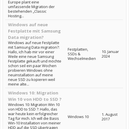
Europe plant eine
umfassende Migration der
bestehenden „Classic
Hosting...
Windows auf neue
Festplatte mit Samsung
Data migration?
Windows auf neue Festplatte
mit Samsung Data migration?:
Festplatten,
10. Januar
Hallo, ich hab mir vor einer
SSDs &
2024
Weile eine neue Samsung
Wechselmedien
Festplatte gekauft und möchte
schon seil ein paar Wochen
probieren Windows ohne
neuinstallation auf meine
neue SSD zu kopieren weil
meine alte...
Windows 10: Migration
Win 10 von HDD to SSD ?
Windows 10: Migration Win 10
von HDD to SSD ?: Hallo, das
war heute kein erfolgreicher
1. August
Windows 10
Tag für mich. Ich will die Basis
2017
Win-10 Installation von meiner
HDD auf die SSD übertragen