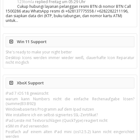
123tomla
replied
Freitag um 05:29 Uhr
Cukup hubungi layanan pelanggan resmi BTN di nomor BTN Call
1500286 atau WhatsApp resmi di +628137775558 / +6282282211196,
dan siapkan data diri (KTP, buku tabungan, dan nomor kartu ATM)
untuk…
Win 11 Support
She's ready to make your night better
Desktop Icons werden immer wieder weiß, dauerhafte Icon Reparatur
nicht möglich
XboX Support
iPad 7 iOS 18 gewünscht
warum kann Numbers nicht die einfache Rechenaufgabe lösen?
(summe(B3:B92))
Windowbasiertes Programm auf dem Ipad nutzen
Wie installiere ich ein selbst-signiertes SSL-Zertifikat?
iPad Leiste mit Textvorschlägen (QuickType) reagiert nicht
eSIM im iPad verwenden
Postfach auf einem alten iPad mini (os12.5.2) kann nicht eingerichtet
werden