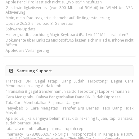
Apple Pencil Pro lässt sich nicht zu „Wo ist?“ hinzufügen
Geschwindigkeitsverlust (von 800 Mbit auf 50Mbit) im WLAN bei VPN
Aktivierung
Moin, mein iPad reagiert nicht mehr auf die fingersteuerung
Update 26.5.2 eines ipad 3. Generation
Software-Update
Hintergrundbeleuchtung Magic Keyboard iPad Air 11’’ M4 einschalten?
Dokumente über Links zu Microsoft365 lassen sich in iPad u. iPhone nicht
öffnen
AppleCare Verlängerung
Samsung Support
Transaksi BNI Gagal tetapi Uang Sudah Terpotong? Begini Cara
Mendapatkan Uang Anda Kembali...
"Transaksi B gagal transfer namun saldo Terpotong? Lapor kemana Ya
Cara Mengetahui Bahwa Pengembalian Dana BNI Sudah Diproses
Tata Cara Membatalkan Pinjaman Uangme
Penyebab & Cara Mengatasi Transfer BNI Berhasil Tapi Uang Tidak
Masuk
Apa solusi jika uangnya belum masuk di rekening tujuan, tapi transaksi
sudah berhasil BNI?
tata cara membatalkan pinjaman rupiah cepat
Pharmacy +27838860267 {{{Origial Misoprostol}} In Kampala ((100%
Legit & Safe))New Cytotec Abortion Clinic Pills For Sale In Kampala