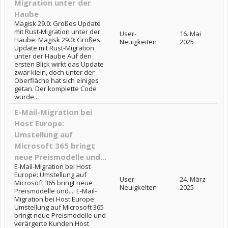
Migration unter der
Haube
Magisk 29.0: Großes Update
mit Rust-Migration unter der
User-
16. Mai
Haube: Magisk 29.0: Großes
Neuigkeiten
2025
Update mit Rust-Migration
unter der Haube Auf den
ersten Blick wirkt das Update
zwar klein, doch unter der
Oberfläche hat sich einiges
getan. Der komplette Code
wurde...
E-Mail-Migration bei
Host Europe:
Umstellung auf
Microsoft 365 bringt
neue Preismodelle und...
E-Mail-Migration bei Host
Europe: Umstellung auf
User-
24. März
Microsoft 365 bringt neue
Neuigkeiten
2025
Preismodelle und...: E-Mail-
Migration bei Host Europe:
Umstellung auf Microsoft 365
bringt neue Preismodelle und
verärgerte Kunden Host