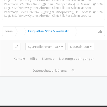
Pharmacy +27838860267 {{{Origial Misoprostol}} In Manzini ((100%
Legit & Safe))New Cytotec Abortion Clinic Pills For Sale In Manzini
Pharmacy +27838860267 {{{Origial Misoprostol}} In Lobatse ((100%
Legit & Safe))New Cytotec Abortion Clinic Pills For Sale In Lobatse
Foren
...
Festplatten, SSDs & Wechselmedien
SysProfile Forum - UI.X
Deutsch [Du]
Kontakt
Hilfe
Sitemap
Nutzungsbedingungen
Datenschutzerklärung