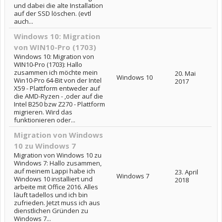
und dabei die alte Installation
auf der SSD löschen. (evtl
auch...
Windows 10: Migration
von WIN10-Pro (1703)
Windows 10: Migration von
WIN10-Pro (1703): Hallo
zusammen ich möchte mein
20. Mai
Windows 10
Win10-Pro 64-Bit von der Intel
2017
X59 - Plattform entweder auf
die AMD-Ryzen - ,oder auf die
Intel B250 bzw Z270 - Plattform
migrieren. Wird das
funktionieren oder...
Migration von Windows
10 zu Windows 7
Migration von Windows 10 zu
Windows 7: Hallo zusammen,
auf meinem Lappi habe ich
23. April
Windows 7
Windows 10 installiert und
2018
arbeite mit Office 2016. Alles
läuft tadellos und ich bin
zufrieden. Jetzt muss ich aus
dienstlichen Gründen zu
Windows 7...