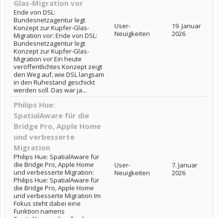
Glas-Migration vor
Ende von DSL:
Bundesnetzagentur legt
User-
19. Januar
Konzept zur Kupfer-Glas-
Neuigkeiten
2026
Migration vor: Ende von DSL:
Bundesnetzagentur legt
Konzept zur Kupfer-Glas-
Migration vor Ein heute
veröffentlichtes Konzept zeigt
den Weg auf, wie DSL langsam
in den Ruhestand geschickt
werden soll. Das war ja...
Philips Hue:
SpatialAware für die
Bridge Pro, Apple Home
und verbesserte
Migration
Philips Hue: SpatialAware für
die Bridge Pro, Apple Home
User-
7. Januar
und verbesserte Migration:
Neuigkeiten
2026
Philips Hue: SpatialAware für
die Bridge Pro, Apple Home
und verbesserte Migration Im
Fokus steht dabei eine
Funktion namens