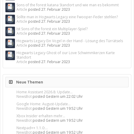
Sons of the forest katana Standort und wie man es bekommt
Article
posted
27. Februar 2023
Sollte man in Hogwarts Legacy eine Fwooper-Feder stehlen?
Article
posted
27. Februar 2023
Ist Sons of the forest ein Multiplayer-Spiel?
Article
posted
27. Februar 2023
Hogwarts Legacy Ein Vogel in der Hand - Lösung des Türrätsels
Article
posted
27. Februar 2023
Hogwarts Legacy Ghost of our Love Schwimmkerzen Karte
Standort
Article
posted
27. Februar 2023
Neue Themen
Home Assistant 2026.8: Update...
NewsBot
posted
Gestern um 22:02 Uhr
Google Home: August-Update...
NewsBot
posted
Gestern um 19:52 Uhr
Xbox Insider erhalten mehr...
NewsBot
posted
Gestern um 19:52 Uhr
Nextpad++ 1.1.0:...
NewsBot
posted
Gestern um 19:52 Uhr