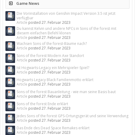
Game News
Die Vorinstallation von Genshin Impact Version 3.5 ist jetzt
verfügbar
Article
posted
27. Februar 2023
Du kannst Kelvin und andere NPCs in Sons of the forest mit
diesem einfachen Befehl klonen
Article
posted
27. Februar 2023
Wachsen Sons of the forest-Bäume nach?
Article
posted
27. Februar 2023
Sons of the forest Modern Axe Standort
Article
posted
27. Februar 2023
Ist Hogwarts-Legacy ein Mehrspieler-Spiel?
Article
posted
27. Februar 2023
Hogwarts Legacy Black Familienmotto erklärt
Article
posted
27. Februar 2023
Sons of the forest Bauanleitung - wie man seine Basis baut
Article
posted
27. Februar 2023
Sons of the forest Ende erklärt
Article
posted
27. Februar 2023
Jedes Sons of the forest GPS-Ortungsgerät und seine Verwendung
Article
posted
27. Februar 2023
Das Ende des Dead Space Remakes erklärt
Article
posted
27. Februar 2023