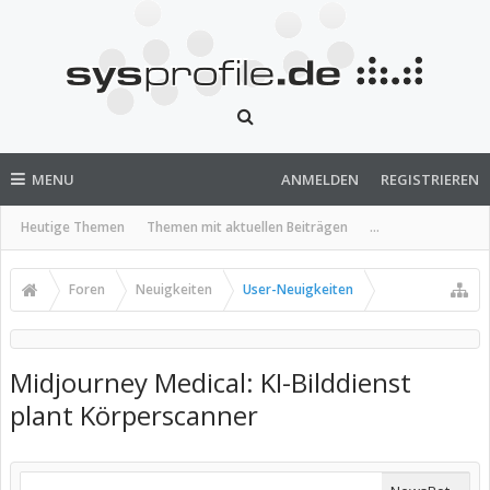
MENU
ANMELDEN
REGISTRIEREN
Heutige Themen
Themen mit aktuellen Beiträgen
...
Foren
Neuigkeiten
User-Neuigkeiten
Midjourney Medical: KI-Bilddienst
plant Körperscanner