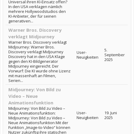
Universal ihren KI-Einsatz offen?
In den USA verklagen nämlich
mehrere Hollywoodstudios den
KI-Anbieter, der für seinen
generativen...
Warner Bros. Discovery
verklagt Midjourney
Warner Bros. Discovery verklagt
Midjourney: Warner Bros.
5.
Discovery verklagt Midjourney
User-
September
Discovery hat in den USA Klage
Neuigkeiten
2025
gegen den KI-Bildgenerator
Midjourney eingereicht. Der
Vorwurf: Die KI wurde ohne Lizenz
mit massenhaft an Filmen,
Serien...
Midjourney: Von Bild zu
Video – Neue
Animationsfunktion
Midjourney: Von Bild zu Video –
User-
19. Juni
Neue Animationsfunktion:
Neuigkeiten
2025
Midjourney: Von Bild zu Video –
Neue Animationsfunktion Mit der
Funktion „Image-to-Video“ können
Nutzer zukünftig ihre statischen