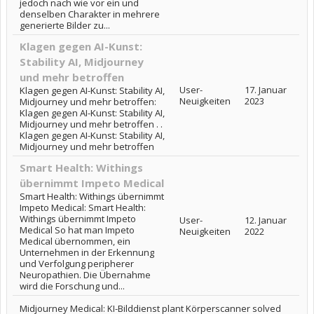
jedoch nach wie vor ein und
denselben Charakter in mehrere
generierte Bilder zu...
Klagen gegen AI-Kunst:
Stability AI, Midjourney
und mehr betroffen
User-
17. Januar
Klagen gegen AI-Kunst: Stability AI,
Neuigkeiten
2023
Midjourney und mehr betroffen:
Klagen gegen AI-Kunst: Stability AI,
Midjourney und mehr betroffen . .
Klagen gegen AI-Kunst: Stability AI,
Midjourney und mehr betroffen
Smart Health: Withings
übernimmt Impeto Medical
Smart Health: Withings übernimmt
Impeto Medical: Smart Health:
Withings übernimmt Impeto
User-
12. Januar
Medical So hat man Impeto
Neuigkeiten
2022
Medical übernommen, ein
Unternehmen in der Erkennung
und Verfolgung peripherer
Neuropathien. Die Übernahme
wird die Forschung und...
Midjourney Medical: KI-Bilddienst plant Körperscanner solved