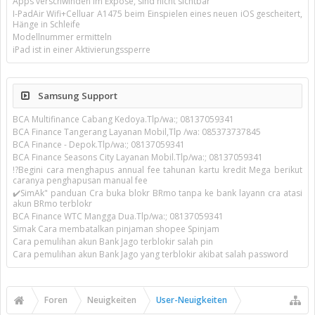
Apps verschwinden im Exposé, sind nicht sichtbar
I-PadAir Wifi+Celluar A1475 beim Einspielen eines neuen iOS gescheitert,
Hänge in Schleife
Modellnummer ermitteln
iPad ist in einer Aktivierungssperre
Samsung Support
BCA Multifinance Cabang Kedoya.Tlp/wa:; 08137059341
BCA Finance Tangerang Layanan Mobil,Tlp /wa: 085373737845
BCA Finance - Depok.Tlp/wa:; 08137059341
BCA Finance Seasons City Layanan Mobil.Tlp/wa:; 08137059341
!?Begini cara menghapus annual fee tahunan kartu kredit Mega berikut
caranya penghapusan manual fee
✔️SimAk" panduan Cra buka blokr BRmo tanpa ke bank layann cra atasi
akun BRmo terblokr
BCA Finance WTC Mangga Dua.Tlp/wa:; 08137059341
Simak Cara membatalkan pinjaman shopee Spinjam
Cara pemulihan akun Bank Jago terblokir salah pin
Cara pemulihan akun Bank Jago yang terblokir akibat salah password
Foren
Neuigkeiten
User-Neuigkeiten