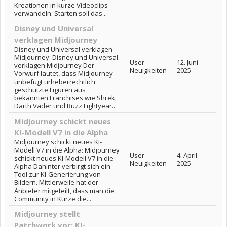
Kreationen in kurze Videoclips
verwandeln. Starten soll das...
Disney und Universal
verklagen Midjourney
Disney und Universal verklagen
Midjourney: Disney und Universal
User-
12. Juni
verklagen Midjourney Der
Neuigkeiten
2025
Vorwurf lautet, dass Midjourney
unbefugt urheberrechtlich
geschützte Figuren aus
bekannten Franchises wie Shrek,
Darth Vader und Buzz Lightyear...
Midjourney schickt neues
KI-Modell V7 in die Alpha
Midjourney schickt neues KI-
Modell V7 in die Alpha: Midjourney
User-
4. April
schickt neues KI-Modell V7 in die
Neuigkeiten
2025
Alpha Dahinter verbirgt sich ein
Tool zur KI-Generierung von
Bildern. Mittlerweile hat der
Anbieter mitgeteilt, dass man die
Community in Kürze die...
Midjourney stellt
Patchwork vor: KI-