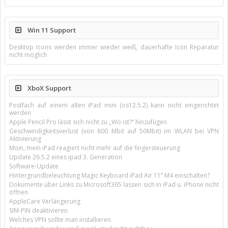
Win 11 Support
Desktop Icons werden immer wieder weiß, dauerhafte Icon Reparatur
nicht möglich
XboX Support
Postfach auf einem alten iPad mini (os12.5.2) kann nicht eingerichtet
werden
Apple Pencil Pro lässt sich nicht zu „Wo ist?“ hinzufügen
Geschwindigkeitsverlust (von 800 Mbit auf 50Mbit) im WLAN bei VPN
Aktivierung
Moin, mein iPad reagiert nicht mehr auf die fingersteuerung
Update 26.5.2 eines ipad 3. Generation
Software-Update
Hintergrundbeleuchtung Magic Keyboard iPad Air 11’’ M4 einschalten?
Dokumente über Links zu Microsoft365 lassen sich in iPad u. iPhone nicht
öffnen
AppleCare Verlängerung
SIM-PIN deaktivieren
Welches VPN sollte man installieren