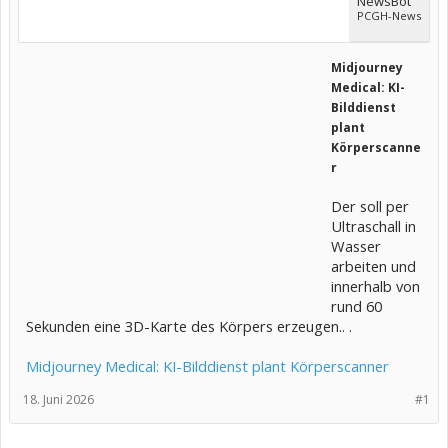
NewsBot
PCGH-News
Midjourney
Medical: KI-
Bilddienst
plant
Körperscanne
r
Der soll per
Ultraschall in
Wasser
arbeiten und
innerhalb von
rund 60
Sekunden eine 3D-Karte des Körpers erzeugen.. .
Midjourney Medical: KI-Bilddienst plant Körperscanner
18. Juni 2026
#1