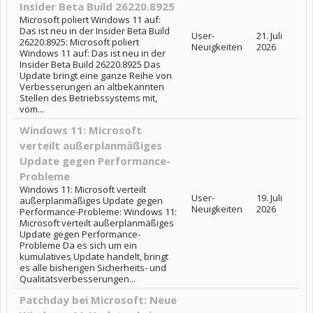
Insider Beta Build 26220.8925
Microsoft poliert Windows 11 auf:
Das ist neu in der Insider Beta Build
User-
21. Juli
26220.8925: Microsoft poliert
Neuigkeiten
2026
Windows 11 auf: Das ist neu in der
Insider Beta Build 26220.8925 Das
Update bringt eine ganze Reihe von
Verbesserungen an altbekannten
Stellen des Betriebssystems mit,
vom...
Windows 11: Microsoft
verteilt außerplanmäßiges
Update gegen Performance-
Probleme
Windows 11: Microsoft verteilt
User-
19. Juli
außerplanmäßiges Update gegen
Neuigkeiten
2026
Performance-Probleme: Windows 11:
Microsoft verteilt außerplanmäßiges
Update gegen Performance-
Probleme Da es sich um ein
kumulatives Update handelt, bringt
es alle bisherigen Sicherheits- und
Qualitätsverbesserungen...
Patchday bei Microsoft: Neue