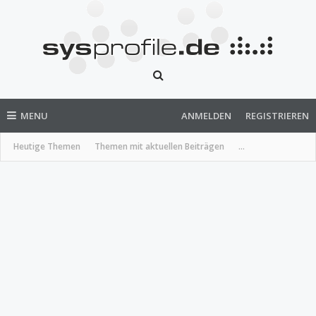
MENU
ANMELDEN
REGISTRIEREN
Heutige Themen
Themen mit aktuellen Beiträgen
...