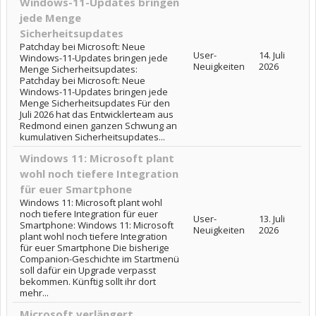
Windows-11-Updates bringen
jede Menge
Sicherheitsupdates
Patchday bei Microsoft: Neue
User-
14. Juli
Windows-11-Updates bringen jede
Neuigkeiten
2026
Menge Sicherheitsupdates:
Patchday bei Microsoft: Neue
Windows-11-Updates bringen jede
Menge Sicherheitsupdates Für den
Juli 2026 hat das Entwicklerteam aus
Redmond einen ganzen Schwung an
kumulativen Sicherheitsupdates...
Windows 11: Microsoft plant
wohl noch tiefere Integration
für euer Smartphone
Windows 11: Microsoft plant wohl
noch tiefere Integration für euer
User-
13. Juli
Smartphone: Windows 11: Microsoft
Neuigkeiten
2026
plant wohl noch tiefere Integration
für euer Smartphone Die bisherige
Companion-Geschichte im Startmenü
soll dafür ein Upgrade verpasst
bekommen. Künftig sollt ihr dort
mehr...
Microsoft verlängert