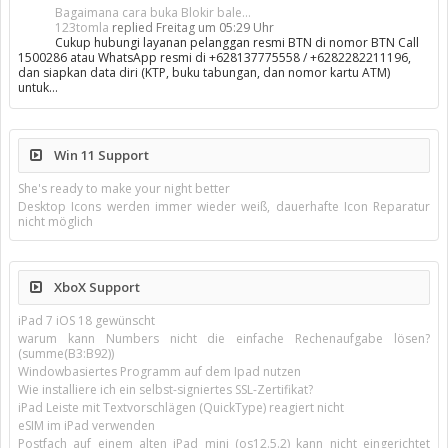
Bagaimana cara buka Blokir bale...
123tomla
replied
Freitag um 05:29 Uhr
Cukup hubungi layanan pelanggan resmi BTN di nomor BTN Call
1500286 atau WhatsApp resmi di +628137775558 / +6282282211196,
dan siapkan data diri (KTP, buku tabungan, dan nomor kartu ATM)
untuk…
Win 11 Support
She's ready to make your night better
Desktop Icons werden immer wieder weiß, dauerhafte Icon Reparatur
nicht möglich
XboX Support
iPad 7 iOS 18 gewünscht
warum kann Numbers nicht die einfache Rechenaufgabe lösen?
(summe(B3:B92))
Windowbasiertes Programm auf dem Ipad nutzen
Wie installiere ich ein selbst-signiertes SSL-Zertifikat?
iPad Leiste mit Textvorschlägen (QuickType) reagiert nicht
eSIM im iPad verwenden
Postfach auf einem alten iPad mini (os12.5.2) kann nicht eingerichtet