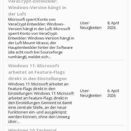
VeraCrypt-Entwickler:
Windows-Version hängt in
der Luft
Microsoft sperrt Konto von
User-
8. April
VeraCrypt-Entwickler: Windows-
Neuigkeiten
2026
Version hängt in der Luft: Microsoft
sperrt Konto von VeraCrypt-
Entwickler: Windows-Version hängt in
der Luft Mounir Idrassi, der
Hauptentwickler hinter der Software
(die echt noch bei Sourceforge
rumhängt), meldet sich...
Windows 11: Microsoft
arbeitet an Feature-Flags
direkt in den Einstellungen
Windows 11: Microsoft arbeitet an
Feature-Flags direkt in den
User-
6. April
Einstellungen: Windows 11: Microsoft
Neuigkeiten
2026
arbeitet an Feature-Flags direkt in
den Einstellungen Gemeint ist damit
eine zentrale Stelle, an der neue
Funktionen ein- und ausgeknipst
werden können, ohne den Umweg
über...
Windows 10 Technical