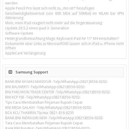
werden
Apple Pencil Pro lässt sich nicht zu „Wo ist?“ hinzufügen
Geschwindigkeitsverlust (von 800 Mbit auf 50Mbit) im WLAN bei VPN
Aktivierung
Moin, mein iPad reagiert nicht mehr auf die fingersteuerung
Update 26.5.2 eines ipad 3. Generation
Software-Update
Hintergrundbeleuchtung Magic Keyboard iPad Air 11’’ M4 einschalten?
Dokumente über Links zu Microsoft365 lassen sich in iPad u. iPhone nicht
öffnen
AppleCare Verlängerung
Samsung Support
BANK BNI KH.MAS MANSYUR -Telp/WhatsApp:(0821)8556-9202-
BNI BALIWERTI -Telp/WhatsApp:(0821)8556-9202-
BNI PAKUWON TRADE CENTER -Telp/WhatsApp:(0821)8556-9202-
BNI KCP PJB -Telp/WhatsApp:(0821)8556-9202-
Tips Cara Membatalkan Pinjaman Rupiah Cepat
BNI MEGA GALAXY -Telp/WhatsApp:(0821)8556-9202-
BCA KCU THAMRIN.Tlp/wa: 0821-816-8235
BANK BNI INDRAGIRI NEW -Telp/WhatsApp:(0821)8556-9202-
Tata Cara Membatalkan Pinjaman Rupiah Cepat
Bank BNI Rungkut -Telp/WhatsApp:(0821)8556-9202-