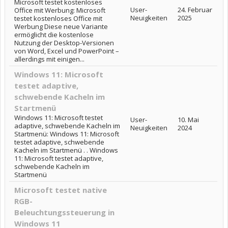
Microsoft testet kostenloses
User-
24. Februar
Office mit Werbung: Microsoft
Neuigkeiten
2025
testet kostenloses Office mit
Werbung Diese neue Variante
ermöglicht die kostenlose
Nutzung der Desktop-Versionen
von Word, Excel und PowerPoint –
allerdings mit einigen...
Windows 11: Microsoft
testet adaptive,
schwebende Kacheln im
Startmenü
Windows 11: Microsoft testet
User-
10. Mai
adaptive, schwebende Kacheln im
Neuigkeiten
2024
Startmenü: Windows 11: Microsoft
testet adaptive, schwebende
Kacheln im Startmenü . . Windows
11: Microsoft testet adaptive,
schwebende Kacheln im
Startmenü
Microsoft testet native
RGB-
Beleuchtungssteuerung in
Windows 11