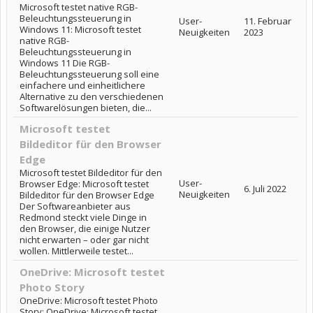
Microsoft testet native RGB-
Beleuchtungssteuerung in
User-
11. Februar
Windows 11: Microsoft testet
Neuigkeiten
2023
native RGB-
Beleuchtungssteuerung in
Windows 11 Die RGB-
Beleuchtungssteuerung soll eine
einfachere und einheitlichere
Alternative zu den verschiedenen
Softwarelösungen bieten, die...
Microsoft testet
Bildeditor für den Browser
Edge
Microsoft testet Bildeditor für den
User-
Browser Edge: Microsoft testet
6. Juli 2022
Neuigkeiten
Bildeditor für den Browser Edge
Der Softwareanbieter aus
Redmond steckt viele Dinge in
den Browser, die einige Nutzer
nicht erwarten – oder gar nicht
wollen. Mittlerweile testet...
OneDrive: Microsoft testet
Photo Story
OneDrive: Microsoft testet Photo
Story: OneDrive: Microsoft testet