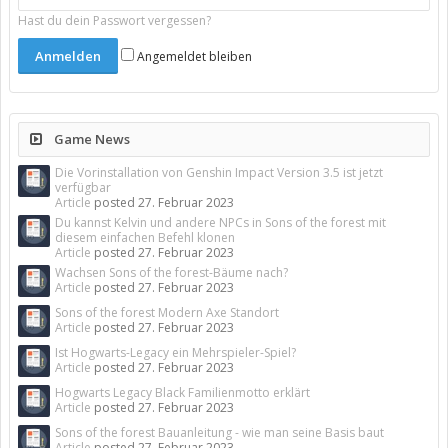
Hast du dein Passwort vergessen?
Angemeldet bleiben
Game News
Die Vorinstallation von Genshin Impact Version 3.5 ist jetzt
verfügbar
Article
posted
27. Februar 2023
Du kannst Kelvin und andere NPCs in Sons of the forest mit
diesem einfachen Befehl klonen
Article
posted
27. Februar 2023
Wachsen Sons of the forest-Bäume nach?
Article
posted
27. Februar 2023
Sons of the forest Modern Axe Standort
Article
posted
27. Februar 2023
Ist Hogwarts-Legacy ein Mehrspieler-Spiel?
Article
posted
27. Februar 2023
Hogwarts Legacy Black Familienmotto erklärt
Article
posted
27. Februar 2023
Sons of the forest Bauanleitung - wie man seine Basis baut
Article
posted
27. Februar 2023