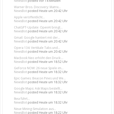
NewsBot
posted
Vor 14 Minuten
Warner Bros. Discovery: Matrix...
NewsBot
posted
Heute um 20:42 Uhr
Apple veröffentlicht...
NewsBot
posted
Heute um 20:42 Uhr
ChatGPT-Update: OpenAI bringt...
NewsBot
posted
Heute um 20:42 Uhr
Gmail: Google hantiert mit der...
NewsBot
posted
Heute um 20:42 Uhr
Opera 134: Vertikale Tabs und...
NewsBot
posted
Heute um 20:42 Uhr
Macbook Neo erhöht den Druck:...
NewsBot
posted
Heute um 18:52 Uhr
GeForce NOW: 26 neue Spiele im...
NewsBot
posted
Heute um 18:32 Uhr
Epic Games: Beacon Pines und We...
NewsBot
posted
Heute um 18:32 Uhr
Google Maps: Ask Maps bestellt...
NewsBot
posted
Heute um 18:32 Uhr
Ikea führt...
NewsBot
posted
Heute um 18:32 Uhr
Neue Mining-Simulation aus...
NewsBot
posted
Heute um 18:22 Uhr