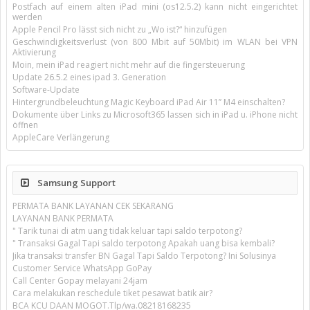
Postfach auf einem alten iPad mini (os12.5.2) kann nicht eingerichtet
werden
Apple Pencil Pro lässt sich nicht zu „Wo ist?“ hinzufügen
Geschwindigkeitsverlust (von 800 Mbit auf 50Mbit) im WLAN bei VPN
Aktivierung
Moin, mein iPad reagiert nicht mehr auf die fingersteuerung
Update 26.5.2 eines ipad 3. Generation
Software-Update
Hintergrundbeleuchtung Magic Keyboard iPad Air 11’’ M4 einschalten?
Dokumente über Links zu Microsoft365 lassen sich in iPad u. iPhone nicht
öffnen
AppleCare Verlängerung
Samsung Support
PERMATA BANK LAYANAN CEK SEKARANG
LAYANAN BANK PERMATA
" Tarik tunai di atm uang tidak keluar tapi saldo terpotong?
" Transaksi Gagal Tapi saldo terpotong Apakah uang bisa kembali?
Jika transaksi transfer BN Gagal Tapi Saldo Terpotong? Ini Solusinya
Customer Service WhatsApp GoPay
Call Center Gopay melayani 24jam
Cara melakukan reschedule tiket pesawat batik air?
BCA KCU DAAN MOGOT.Tlp/wa.08218168235