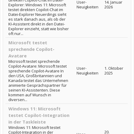
direkten Copilot-Chat im Datei-
User-
14. Januar
Explorer: Windows 11: Microsoft
Neuigkeiten
2026
testet direkten Copilot-Chat im
Datei-Explorer Neuerdings sieht
es stark danach aus, als ob der
KI-Assistent direkt in den Datei-
Explorer einzieht, statt wie bisher
oft nur...
Microsoft testet
sprechende Copilot-
Avatare
Microsoft testet sprechende
Copilot-Avatare: Microsoft testet
User-
1. Oktober
sprechende Copilot-Avatare In
Neuigkeiten
2025
den USA, Großbritannien und
Kanada testet das Unternehmen
animierte Gesprächspartner für
seinen KI-Assistenten. Diese
kommen auf Wunsch in
diversen...
Windows 11: Microsoft
testet Copilot-Integration
in der Taskleiste
Windows 11: Microsoft testet
20.
Copilot-Integration in der