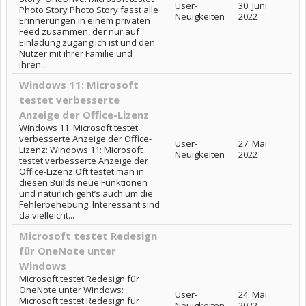
User-
30. Juni
Photo Story Photo Story fasst alle
Neuigkeiten
2022
Erinnerungen in einem privaten
Feed zusammen, der nur auf
Einladung zugänglich ist und den
Nutzer mit ihrer Familie und
ihren...
Windows 11: Microsoft
testet verbesserte
Anzeige der Office-Lizenz
Windows 11: Microsoft testet
verbesserte Anzeige der Office-
User-
27. Mai
Lizenz: Windows 11: Microsoft
Neuigkeiten
2022
testet verbesserte Anzeige der
Office-Lizenz Oft testet man in
diesen Builds neue Funktionen
und natürlich geht’s auch um die
Fehlerbehebung. Interessant sind
da vielleicht...
Microsoft testet Redesign
für OneNote unter
Windows
Microsoft testet Redesign für
OneNote unter Windows:
User-
24. Mai
Microsoft testet Redesign für
Neuigkeiten
2022