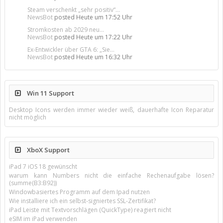
Steam verschenkt „sehr positiv“...
NewsBot
posted
Heute um 17:52 Uhr
Stromkosten ab 2029 neu...
NewsBot
posted
Heute um 17:22 Uhr
Ex-Entwickler über GTA 6: „Sie...
NewsBot
posted
Heute um 16:32 Uhr
Win 11 Support
Desktop Icons werden immer wieder weiß, dauerhafte Icon Reparatur
nicht möglich
XboX Support
iPad 7 iOS 18 gewünscht
warum kann Numbers nicht die einfache Rechenaufgabe lösen?
(summe(B3:B92))
Windowbasiertes Programm auf dem Ipad nutzen
Wie installiere ich ein selbst-signiertes SSL-Zertifikat?
iPad Leiste mit Textvorschlägen (QuickType) reagiert nicht
eSIM im iPad verwenden