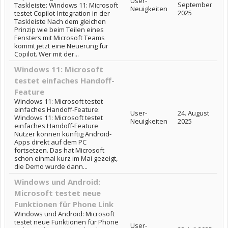
User-
September
Taskleiste: Windows 11: Microsoft
Neuigkeiten
2025
testet Copilot-Integration in der
Taskleiste Nach dem gleichen
Prinzip wie beim Teilen eines
Fensters mit Microsoft Teams
kommt jetzt eine Neuerung für
Copilot. Wer mit der...
Windows 11: Microsoft
testet einfaches Handoff-
Feature
Windows 11: Microsoft testet
einfaches Handoff-Feature:
User-
24. August
Windows 11: Microsoft testet
Neuigkeiten
2025
einfaches Handoff-Feature
Nutzer können künftig Android-
Apps direkt auf dem PC
fortsetzen. Das hat Microsoft
schon einmal kurz im Mai gezeigt,
die Demo wurde dann...
Windows und Android:
Microsoft testet neue
Funktionen für Phone Link
Windows und Android: Microsoft
testet neue Funktionen für Phone
User-