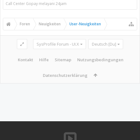
Call Center Gopay melayani 24jam
Foren
Neuigkeiten
User-Neuigkeiten
SysProfile Forum - UI.X
Deutsch [Du]
Kontakt
Hilfe
Sitemap
Nutzungsbedingungen
Datenschutzerklärung