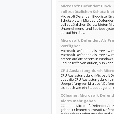
Microsoft Defender: Blocklis
soll zusätzlichen Schutz bie
Microsoft Defender: Blockliste für 
Schutz bieten: Microsoft Defender: 
soll zusätzlichen Schutz bieten Mi
Unternehmens- und Betriebssystem
darauf hin. So...
Microsoft Defender: Als Pr
verfügbar
Microsoft Defender: Als Preview im
Microsoft Defender: Als Preview im
setzen auf die bereits in Windows 
und Angriffe von außen, nun kann 
CPU Auslastung durch Micr
CPU Auslastung durch Microsoft De
dass die CPU Auslastung durch ei
Überprüfung von Microsoft Defend
sich auch wie ein Staubsauger an un
CCleaner: Microsoft Defende
Alarm mehr geben
CCleaner: Microsoft Defender Anti
geben: CCleaner: Microsoft Defende
mehr geben Früher war das mal ei