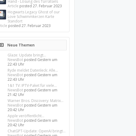
Hand - Lösung des Türrätsels
Article
posted
27. Februar 2023
Hogwarts Legacy Ghost of our
Love Schwimmkerzen Karte
Standort
ticle
posted
27. Februar 2023
Neue Themen
Glaze: Update bringt...
NewsBot
posted
Gestern um
22:43 Uhr
Ryde meldet Datenleck: Alle...
NewsBot
posted
Gestern um
22:43 Uhr
1&1 TV: IPTV-Paket für viele...
NewsBot
posted
Gestern um
21:42 Uhr
Warner Bros. Discovery: Matrix...
NewsBot
posted
Gestern um
20:42 Uhr
Apple veröffentlicht...
NewsBot
posted
Gestern um
20:42 Uhr
ChatGPT-Update: OpenAI bringt...
NewsBot
posted
Gestern um