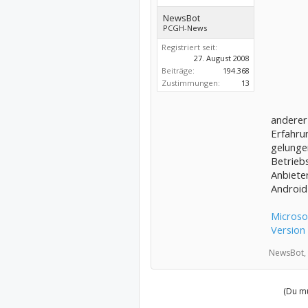
NewsBot
PCGH-News
Registriert seit:
27. August 2008
Beiträge:
194.368
Zustimmungen:
13
anderer
Erfahru
gelunge
Betriebs
Anbieter
Android
Microso
Version
NewsBot,
(Du mu