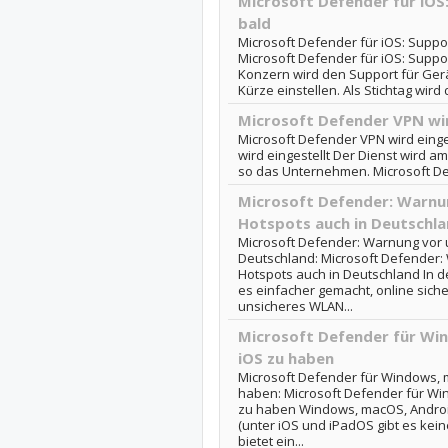
Microsoft Defender für iOS:
bald
Microsoft Defender für iOS: Suppor
Microsoft Defender für iOS: Suppor
Konzern wird den Support für Gerät
Kürze einstellen. Als Stichtag wird 
Microsoft Defender VPN wir
Microsoft Defender VPN wird einge
wird eingestellt Der Dienst wird a
so das Unternehmen. Microsoft De
Microsoft Defender: Warnu
Hotspots auch in Deutschl
Microsoft Defender: Warnung vor 
Deutschland: Microsoft Defender:
Hotspots auch in Deutschland In d
es einfacher gemacht, online sich
unsicheres WLAN...
Microsoft Defender für Wi
iOS zu haben
Microsoft Defender für Windows, 
haben: Microsoft Defender für Wi
zu haben Windows, macOS, Androi
(unter iOS und iPadOS gibt es kein
bietet ein...