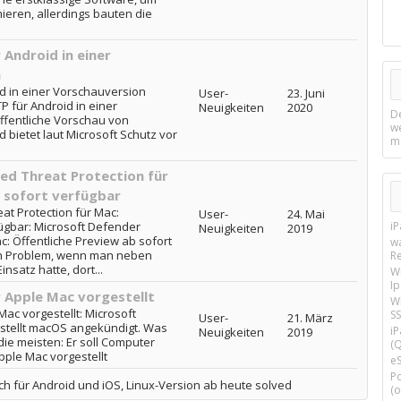
eren, allerdings bauten die
Android in einer
n
d in einer Vorschauversion
User-
23. Juni
P für Android in einer
Neuigkeiten
2020
D
ffentliche Vorschau von
w
 bietet laut Microsoft Schutz vor
m
ed Threat Protection für
b sofort verfügbar
t Protection für Mac:
User-
24. Mai
fügbar: Microsoft Defender
i
Neuigkeiten
2019
: Öffentliche Preview ab sofort
w
in Problem, wenn man neben
R
satz hatte, dort...
W
I
 Apple Mac vorgestellt
Wi
ac vorgestellt: Microsoft
SS
User-
21. März
stellt macOS angekündigt. Was
i
Neuigkeiten
2019
ie meisten: Er soll Computer
(Q
pple Mac vorgestellt
e
P
h für Android und iOS, Linux-Version ab heute solved
(o