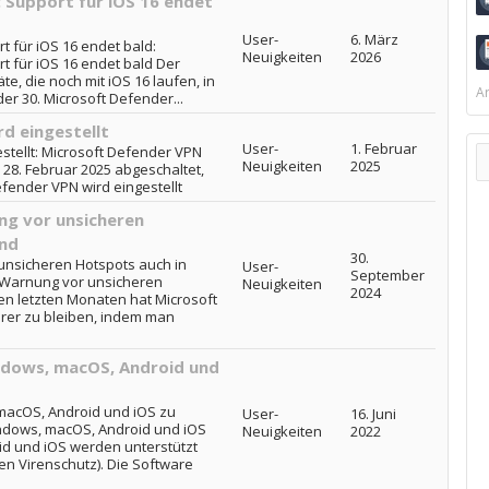
 Support für iOS 16 endet
User-
6. März
t für iOS 16 endet bald:
Neuigkeiten
2026
t für iOS 16 endet bald Der
e, die noch mit iOS 16 laufen, in
Ar
der 30. Microsoft Defender...
d eingestellt
User-
1. Februar
stellt: Microsoft Defender VPN
Neuigkeiten
2025
m 28. Februar 2025 abgeschaltet,
fender VPN wird eingestellt
ng vor unsicheren
and
30.
unsicheren Hotspots auch in
User-
September
 Warnung vor unsicheren
Neuigkeiten
2024
en letzten Monaten hat Microsoft
erer zu bleiben, indem man
ndows, macOS, Android und
macOS, Android und iOS zu
User-
16. Juni
ndows, macOS, Android und iOS
Neuigkeiten
2022
d und iOS werden unterstützt
en Virenschutz). Die Software