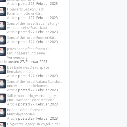
Article
posted
27. Februar 2023
Hogwarts Legacy Black
Familienmotto erklärt
Article
posted
27. Februar 2023
Sons of the forest Bauanleitung -
wie man seine Basis baut
Article
posted
27. Februar 2023
Sons of the forest Ende erklärt
Article
posted
27. Februar 2023
Jedes Sons of the forest GPS-
Ortungsgerät und seine
Verwendung
ticle
posted
27. Februar 2023
Das Ende des Dead Space
Remakes erklärt
Article
posted
27. Februar 2023
Sons of the forest katana Standort
und wie man es bekommt
Article
posted
27. Februar 2023
Sollte man in Hogwarts Legacy
eine Fwooper-Feder stehlen?
Article
posted
27. Februar 2023
Ist Sons of the forest ein
Multiplayer-Spiel?
Article
posted
27. Februar 2023
Hogwarts Legacy Ein Vogel in der