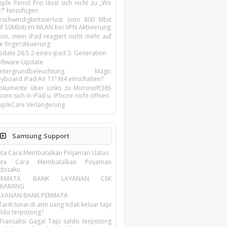
ple Pencil Pro lässt sich nicht zu „Wo
t?“ hinzufügen
eschwindigkeitsverlust (von 800 Mbit
uf 50Mbit) im WLAN bei VPN Aktivierung
oin, mein iPad reagiert nicht mehr auf
ie fingersteuerung
pdate 26.5.2 eines ipad 3. Generation
oftware-Update
intergrundbeleuchtung Magic
yboard iPad Air 11’’ M4 einschalten?
okumente über Links zu Microsoft365
ssen sich in iPad u. iPhone nicht öffnen
ppleCare Verlängerung
Samsung Support
ata Cara Membatalkan Pinjaman Uatas
ata Cara Membatalkan Pinjaman
ndosaku
ERMATA BANK LAYANAN CEK
EKARANG
AYANAN BANK PERMATA
Tarik tunai di atm uang tidak keluar tapi
aldo terpotong?
 Transaksi Gagal Tapi saldo terpotong