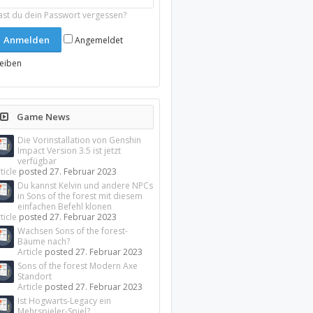
ast du dein Passwort vergessen?
Angemeldet
leiben
Game News
Die Vorinstallation von Genshin
Impact Version 3.5 ist jetzt
verfügbar
ticle
posted
27. Februar 2023
Du kannst Kelvin und andere NPCs
in Sons of the forest mit diesem
einfachen Befehl klonen
ticle
posted
27. Februar 2023
Wachsen Sons of the forest-
Bäume nach?
Article
posted
27. Februar 2023
Sons of the forest Modern Axe
Standort
Article
posted
27. Februar 2023
Ist Hogwarts-Legacy ein
Mehrspieler-Spiel?