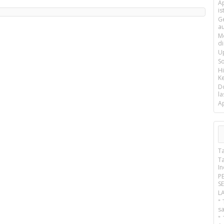
Ap
is
G
a
M
d
U
S
H
Ke
D
la
A
T
T
I
P
S
L
" 
s
"