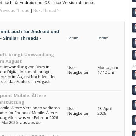
 auch für Android und iOS, Linux-Version ab heute
Previous Thread
|
Next Thread
>
mmt auch für Android und
- Similar Threads -
Forum
Datum
osoft bringt Umwandlung
 im August
Ar
ingt Umwandlung von Discs in
User-
Montag um
 to Digital: Microsoft bringt
Neuigkeiten
17:12 Uhr
izenzen im August Nachdem der
, soll das Feature im August
point Mobile: Ältere
terstützung
bile: Ältere Versionen verlieren
User-
13. April
der for Endpoint Mobile: Ältere
Neuigkeiten
2026
ung Alles, was vor Februar 2026
0. Mai 2026 raus aus der