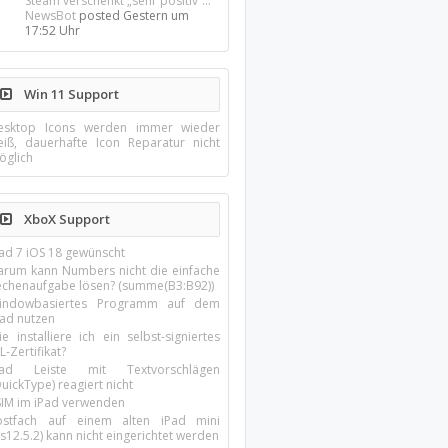
Steam verschenkt „sehr positiv“...
NewsBot
posted
Gestern um
17:52 Uhr
Win 11 Support
esktop Icons werden immer wieder
eiß, dauerhafte Icon Reparatur nicht
öglich
XboX Support
Pad 7 iOS 18 gewünscht
arum kann Numbers nicht die einfache
echenaufgabe lösen? (summe(B3:B92))
indowbasiertes Programm auf dem
pad nutzen
e installiere ich ein selbst-signiertes
L-Zertifikat?
Pad Leiste mit Textvorschlägen
uickType) reagiert nicht
SIM im iPad verwenden
ostfach auf einem alten iPad mini
s12.5.2) kann nicht eingerichtet werden