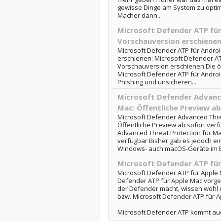
gewisse Dinge am System zu optimi
Macher dann...
Microsoft Defender ATP für 
Vorschauversion erschiene
Microsoft Defender ATP für Androi
erschienen: Microsoft Defender AT
Vorschauversion erschienen Die ö
Microsoft Defender ATP für Android
Phishing und unsicheren...
Microsoft Defender Advanc
Mac: Öffentliche Preview a
Microsoft Defender Advanced Threa
Öffentliche Preview ab sofort ver
Advanced Threat Protection für Mac
verfügbar Bisher gab es jedoch e
Windows- auch macOS-Geräte im Ein
Microsoft Defender ATP für
Microsoft Defender ATP für Apple M
Defender ATP für Apple Mac vorge
der Defender macht, wissen wohl d
bzw. Microsoft Defender ATP für A
Microsoft Defender ATP kommt auc