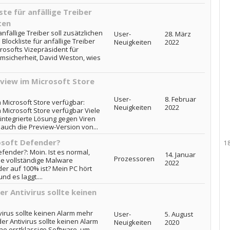
te für anfällige Treiber
ten
anfällige Treiber soll zusätzlichen
User-
28. März
Blockliste für anfällige Treiber
Neuigkeiten
2022
crosofts Vizepräsident für
sicherheit, David Weston, wies
eview im Microsoft Store
User-
8. Februar
 Microsoft Store verfügbar:
Neuigkeiten
2022
 Microsoft Store verfügbar Viele
integrierte Lösung gegen Viren
auch die Preview-Version von...
osoft Defender?
1
fender?: Moin. Ist es normal,
14. Januar
Prozessoren
ne vollständige Malware
2022
er auf 100% ist? Mein PC hört
d es laggt....
r Antivirus sollte keinen
virus sollte keinen Alarm mehr
User-
5. August
r Antivirus sollte keinen Alarm
Neuigkeiten
2020
ne erstklassige Software, um