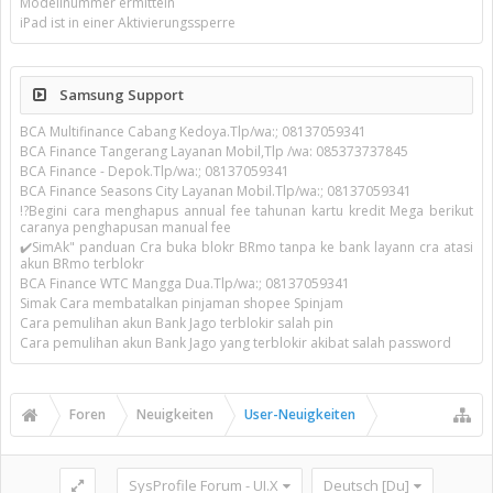
Modellnummer ermitteln
iPad ist in einer Aktivierungssperre
Samsung Support
BCA Multifinance Cabang Kedoya.Tlp/wa:; 08137059341
BCA Finance Tangerang Layanan Mobil,Tlp /wa: 085373737845
BCA Finance - Depok.Tlp/wa:; 08137059341
BCA Finance Seasons City Layanan Mobil.Tlp/wa:; 08137059341
!?Begini cara menghapus annual fee tahunan kartu kredit Mega berikut
caranya penghapusan manual fee
✔️SimAk" panduan Cra buka blokr BRmo tanpa ke bank layann cra atasi
akun BRmo terblokr
BCA Finance WTC Mangga Dua.Tlp/wa:; 08137059341
Simak Cara membatalkan pinjaman shopee Spinjam
Cara pemulihan akun Bank Jago terblokir salah pin
Cara pemulihan akun Bank Jago yang terblokir akibat salah password
Foren
Neuigkeiten
User-Neuigkeiten
SysProfile Forum - UI.X
Deutsch [Du]