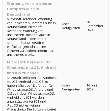
Warnung vor unsicheren
Hotspots auch in
Deutschland
Microsoft Defender: Warnung
30.
vor unsicheren Hotspots auch in
User-
September
Deutschland: Microsoft
Neuigkeiten
2024
Defender: Warnung vor
unsicheren Hotspots auch in
Deutschland In den letzten
Monaten hat Microsoft es
einfacher gemacht, online
sicherer zu bleiben, indem man
unsicheres WLAN...
Microsoft Defender für
Windows, macOS, Android
und iOS zu haben
Microsoft Defender für Windows,
macOS, Android und iOS zu
User-
16. Juni
haben: Microsoft Defender für
Neuigkeiten
2022
Windows, macOS, Android und
iOS zu haben Windows, macOS,
Android und iOS werden
unterstützt (unter iOS und
iPadOS gibt es keinen
Virenschutz). Die Software bietet