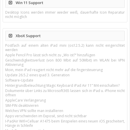
Win 11 Support
Desktop Icons werden immer wieder weiß, dauerhafte Icon Reparatur
nicht möglich
XboX Support
Postfach auf einem alten iPad mini (os12.5.2) kann nicht eingerichtet
werden
Apple Pencil Pro lässt sich nicht zu „Wo ist?“ hinzufügen
Geschwindigkeitsverlust (von 800 Mbit auf 50Mbit) im WLAN bei VPN
Aktivierung
Moin, mein iPad reagiert nicht mehr auf die fingersteuerung
Update 26.5.2 eines ipad 3. Generation
Software-Update
Hintergrundbeleuchtung Magic Keyboard iPad Air 11’’ M4 einschalten?
Dokumente über Links zu Microsoft365 lassen sich in iPad u. iPhone nicht
öffnen
AppleCare Verlängerung
SIM-PIN deaktivieren
Welches VPN sollte man installieren
Apps verschwinden im Exposé, sind nicht sichtbar
I-PadAir Wifi+Celluar A1475 beim Einspielen eines neuen iOS gescheitert,
Hänge in Schleife