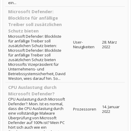
ein...
Microsoft Defender:
Blockliste für anfällige
Treiber soll zusätzlichen
Schutz bieten
Microsoft Defender: Blockliste
für anfällige Treiber soll
User-
28. März
zusätzlichen Schutz bieten:
Neuigkeiten
2022
Microsoft Defender: Blockliste
für anfällige Treiber soll
zusätzlichen Schutz bieten
Microsofts Vizepräsident für
Unternehmens- und
Betriebssystemsicherheit, David
Weston, wies darauf hin. So...
CPU Auslastung durch
Microsoft Defender?
CPU Auslastung durch Microsoft
Defender?: Moin. Ist es normal,
14. Januar
dass die CPU Auslastung durch
Prozessoren
2022
eine vollständige Malware
Überprüfung von Microsoft
Defender auf 100% ist? Mein PC
hört sich auch wie ein