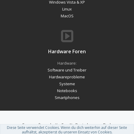
Windows Vista & XP
Linux
MacOS
Hardware Foren
Hardware:
Software und Treiber
Hardwareprobleme
Systeme
Notebooks
Smartphones
Forum software by XenForo™
-
Deutsch von xenDach
Diese Seite verwendet Cookies. Wenn du dich weiterhin auf dieser Seite
Theme designed by
ThemeHouse
.
aufhältst, akzeptierst du unseren Einsatz von Cookies.