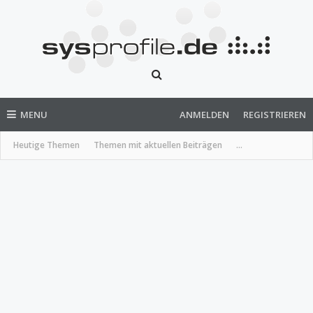
MENU
ANMELDEN
REGISTRIEREN
Heutige Themen
Themen mit aktuellen Beiträgen
...