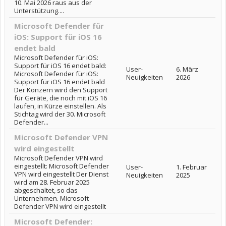
10. Mai 2026 raus aus der
Unterstützung....
Microsoft Defender für
iOS: Support für iOS 16
endet bald
Microsoft Defender für iOS:
Support für iOS 16 endet bald:
User-
6. März
Microsoft Defender für iOS:
Neuigkeiten
2026
Support für iOS 16 endet bald
Der Konzern wird den Support
für Geräte, die noch mit iOS 16
laufen, in Kürze einstellen. Als
Stichtag wird der 30. Microsoft
Defender...
Microsoft Defender VPN
wird eingestellt
Microsoft Defender VPN wird
eingestellt: Microsoft Defender
User-
1. Februar
VPN wird eingestellt Der Dienst
Neuigkeiten
2025
wird am 28. Februar 2025
abgeschaltet, so das
Unternehmen. Microsoft
Defender VPN wird eingestellt
Microsoft Defender: