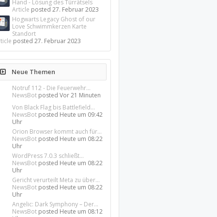
Hand - Lösung des Türrätsels
Article
posted
27. Februar 2023
Hogwarts Legacy Ghost of our
Love Schwimmkerzen Karte
Standort
ticle
posted
27. Februar 2023
Neue Themen
Notruf 112 - Die Feuerwehr...
NewsBot
posted
Vor 21 Minuten
Von Black Flag bis Battlefield...
NewsBot
posted
Heute um 09:42
Uhr
Orion Browser kommt auch für...
NewsBot
posted
Heute um 08:22
Uhr
WordPress 7.0.3 schließt...
NewsBot
posted
Heute um 08:22
Uhr
Gericht verurteilt Meta zu über...
NewsBot
posted
Heute um 08:22
Uhr
Angelic: Dark Symphony – Der...
NewsBot
posted
Heute um 08:12