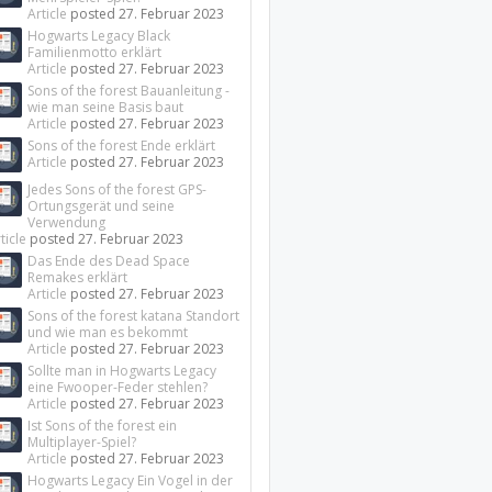
Article
posted
27. Februar 2023
Hogwarts Legacy Black
Familienmotto erklärt
Article
posted
27. Februar 2023
Sons of the forest Bauanleitung -
wie man seine Basis baut
Article
posted
27. Februar 2023
Sons of the forest Ende erklärt
Article
posted
27. Februar 2023
Jedes Sons of the forest GPS-
Ortungsgerät und seine
Verwendung
ticle
posted
27. Februar 2023
Das Ende des Dead Space
Remakes erklärt
Article
posted
27. Februar 2023
Sons of the forest katana Standort
und wie man es bekommt
Article
posted
27. Februar 2023
Sollte man in Hogwarts Legacy
eine Fwooper-Feder stehlen?
Article
posted
27. Februar 2023
Ist Sons of the forest ein
Multiplayer-Spiel?
Article
posted
27. Februar 2023
Hogwarts Legacy Ein Vogel in der