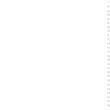
i
w
R
W
I
Wi
SS
i
(Q
e
P
(o
Ap
is
G
a
M
d
U
S
H
Ke
D
la
A