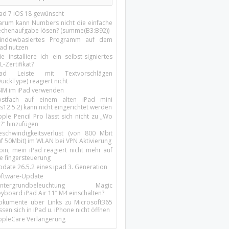
Pad 7 iOS 18 gewünscht
arum kann Numbers nicht die einfache
echenaufgabe lösen? (summe(B3:B92))
indowbasiertes Programm auf dem
pad nutzen
e installiere ich ein selbst-signiertes
L-Zertifikat?
Pad Leiste mit Textvorschlägen
uickType) reagiert nicht
SIM im iPad verwenden
ostfach auf einem alten iPad mini
s12.5.2) kann nicht eingerichtet werden
ple Pencil Pro lässt sich nicht zu „Wo
t?“ hinzufügen
eschwindigkeitsverlust (von 800 Mbit
uf 50Mbit) im WLAN bei VPN Aktivierung
oin, mein iPad reagiert nicht mehr auf
ie fingersteuerung
pdate 26.5.2 eines ipad 3. Generation
oftware-Update
intergrundbeleuchtung Magic
yboard iPad Air 11’’ M4 einschalten?
okumente über Links zu Microsoft365
ssen sich in iPad u. iPhone nicht öffnen
ppleCare Verlängerung