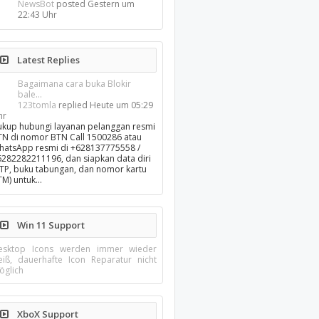
NewsBot
posted
Gestern um
22:43 Uhr
Latest Replies
Bagaimana cara buka Blokir
bale...
123tomla
replied
Heute um 05:29
hr
ukup hubungi layanan pelanggan resmi
TN di nomor BTN Call 1500286 atau
hatsApp resmi di +628137775558 /
6282282211196, dan siapkan data diri
KTP, buku tabungan, dan nomor kartu
TM) untuk…
Win 11 Support
esktop Icons werden immer wieder
eiß, dauerhafte Icon Reparatur nicht
öglich
XboX Support