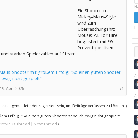
H
Ein Shooter im
Mickey-Maus-Style
wird zum
b
Überraschungshit:
Mouse: P.I. For Hire
begeistert mit 95
Prozent positiven
 und starken Spielerzahlen auf Steam.
Maus-Shooter mit großem Erfolg: "So einen guten Shooter
Ar
 ewig nicht gespielt"
19. April 2026
#1
Ar
sst angemeldet oder registriert sein, um Beiträge verfassen zu können. )
m Erfolg: "So einen guten Shooter habe ich ewig nicht gespielt"
Previous Thread
|
Next Thread
>