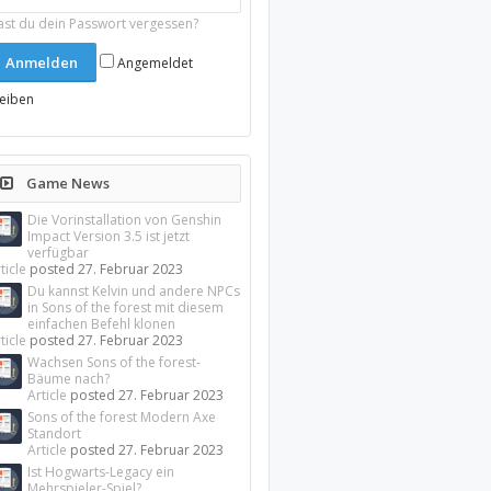
ast du dein Passwort vergessen?
Angemeldet
leiben
Game News
Die Vorinstallation von Genshin
Impact Version 3.5 ist jetzt
verfügbar
ticle
posted
27. Februar 2023
Du kannst Kelvin und andere NPCs
in Sons of the forest mit diesem
einfachen Befehl klonen
ticle
posted
27. Februar 2023
Wachsen Sons of the forest-
Bäume nach?
Article
posted
27. Februar 2023
Sons of the forest Modern Axe
Standort
Article
posted
27. Februar 2023
Ist Hogwarts-Legacy ein
Mehrspieler-Spiel?