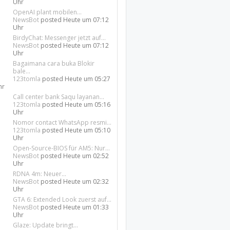
Uhr
OpenAI plant mobilen...
NewsBot
posted
Heute um 07:12
Uhr
BirdyChat: Messenger jetzt auf...
NewsBot
posted
Heute um 07:12
Uhr
Bagaimana cara buka Blokir
bale...
123tomla
posted
Heute um 05:27
hr
Call center bank Saqu layanan...
123tomla
posted
Heute um 05:16
Uhr
Nomor contact WhatsApp resmi...
123tomla
posted
Heute um 05:10
Uhr
Open-Source-BIOS für AM5: Nur...
NewsBot
posted
Heute um 02:52
Uhr
RDNA 4m: Neuer...
NewsBot
posted
Heute um 02:32
Uhr
GTA 6: Extended Look zuerst auf...
NewsBot
posted
Heute um 01:33
Uhr
Glaze: Update bringt...