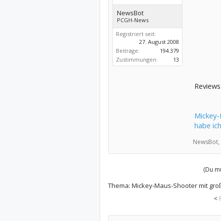
NewsBot
PCGH-News
Registriert seit:
27. August 2008
Beiträge:
194.379
Zustimmungen:
13
Reviews
Mickey-
habe ich
NewsBot,
(Du mu
Thema:
Mickey-Maus-Shooter mit große
<