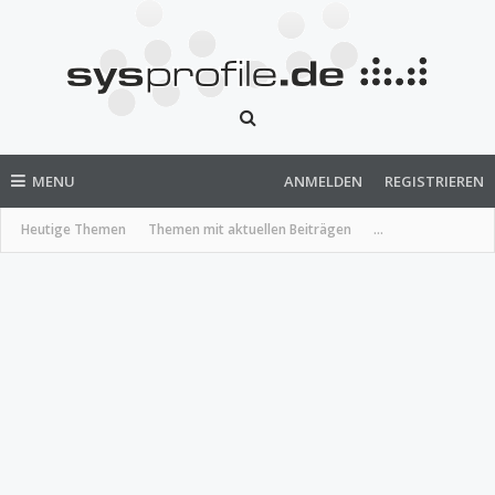
MENU
ANMELDEN
REGISTRIEREN
Heutige Themen
Themen mit aktuellen Beiträgen
...