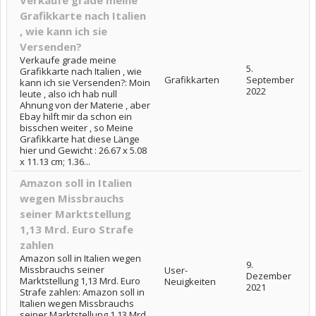
Verkaufe grade meine
Grafikkarte nach Italien
, wie kann ich sie
Versenden?
Verkaufe grade meine
5.
Grafikkarte nach Italien , wie
Grafikkarten
September
kann ich sie Versenden?: Moin
2022
leute , also ich hab null
Ahnung von der Materie , aber
Ebay hilft mir da schon ein
bisschen weiter , so Meine
Grafikkarte hat diese Länge
hier und Gewicht : ‎26.67 x 5.08
x 11.13 cm; 1.36...
Amazon soll in Italien
wegen Missbrauchs
seiner Marktstellung
1,13 Mrd. Euro Strafe
zahlen
Amazon soll in Italien wegen
9.
Missbrauchs seiner
User-
Dezember
Marktstellung 1,13 Mrd. Euro
Neuigkeiten
2021
Strafe zahlen: Amazon soll in
Italien wegen Missbrauchs
seiner Marktstellung 1,13 Mrd.