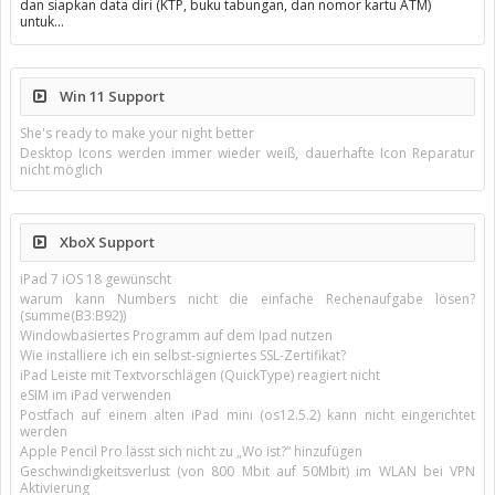
dan siapkan data diri (KTP, buku tabungan, dan nomor kartu ATM)
untuk…
Win 11 Support
She's ready to make your night better
Desktop Icons werden immer wieder weiß, dauerhafte Icon Reparatur
nicht möglich
XboX Support
iPad 7 iOS 18 gewünscht
warum kann Numbers nicht die einfache Rechenaufgabe lösen?
(summe(B3:B92))
Windowbasiertes Programm auf dem Ipad nutzen
Wie installiere ich ein selbst-signiertes SSL-Zertifikat?
iPad Leiste mit Textvorschlägen (QuickType) reagiert nicht
eSIM im iPad verwenden
Postfach auf einem alten iPad mini (os12.5.2) kann nicht eingerichtet
werden
Apple Pencil Pro lässt sich nicht zu „Wo ist?“ hinzufügen
Geschwindigkeitsverlust (von 800 Mbit auf 50Mbit) im WLAN bei VPN
Aktivierung