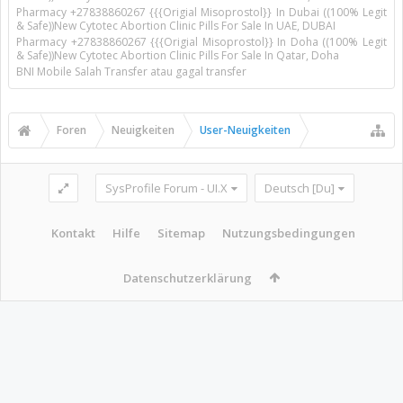
Pharmacy +27838860267 {{{Origial Misoprostol}} In Dubai ((100% Legit
& Safe))New Cytotec Abortion Clinic Pills For Sale In UAE, DUBAI
Pharmacy +27838860267 {{{Origial Misoprostol}} In Doha ((100% Legit
& Safe))New Cytotec Abortion Clinic Pills For Sale In Qatar, Doha
BNI Mobile Salah Transfer atau gagal transfer
Foren
Neuigkeiten
User-Neuigkeiten
SysProfile Forum - UI.X
Deutsch [Du]
Kontakt
Hilfe
Sitemap
Nutzungsbedingungen
Datenschutzerklärung