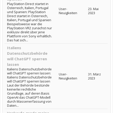
PlayStation Direct startet in
Österreich, Italien, Portugal
User-
23. Mai
und Spanien: PlayStation
Neuigkeiten
2023
Direct startet in Österreich,
Italien, Portugal und Spanien
Beispielsweise war die
PlayStation VR2 zunächst nur
exklusiv direkt über jene
Plattform von Sony erhältlich.
Das hat sich...
Italiens
Datenschutzbehörde
will ChatGPT sperren
lassen
Italiens Datenschutzbehörde
will ChatGPT sperren lassen:
User-
31. März
Italiens Datenschutzbehörde
Neuigkeiten
2023
will ChatGPT sperren lassen
Laut der Behörde bestünde
keinerlei rechtliche
Grundlage, auf deren Basis
OpenAI das ChatGPT-Modell
durch Massenerfassung von
Daten...