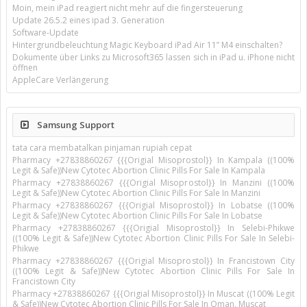
Moin, mein iPad reagiert nicht mehr auf die fingersteuerung
Update 26.5.2 eines ipad 3. Generation
Software-Update
Hintergrundbeleuchtung Magic Keyboard iPad Air 11’’ M4 einschalten?
Dokumente über Links zu Microsoft365 lassen sich in iPad u. iPhone nicht
öffnen
AppleCare Verlängerung
Samsung Support
tata cara membatalkan pinjaman rupiah cepat
Pharmacy +27838860267 {{{Origial Misoprostol}} In Kampala ((100%
Legit & Safe))New Cytotec Abortion Clinic Pills For Sale In Kampala
Pharmacy +27838860267 {{{Origial Misoprostol}} In Manzini ((100%
Legit & Safe))New Cytotec Abortion Clinic Pills For Sale In Manzini
Pharmacy +27838860267 {{{Origial Misoprostol}} In Lobatse ((100%
Legit & Safe))New Cytotec Abortion Clinic Pills For Sale In Lobatse
Pharmacy +27838860267 {{{Origial Misoprostol}} In Selebi-Phikwe
((100% Legit & Safe))New Cytotec Abortion Clinic Pills For Sale In Selebi-
Phikwe
Pharmacy +27838860267 {{{Origial Misoprostol}} In Francistown City
((100% Legit & Safe))New Cytotec Abortion Clinic Pills For Sale In
Francistown City
Pharmacy +27838860267 {{{Origial Misoprostol}} In Muscat ((100% Legit
& Safe))New Cytotec Abortion Clinic Pills For Sale In Oman, Muscat