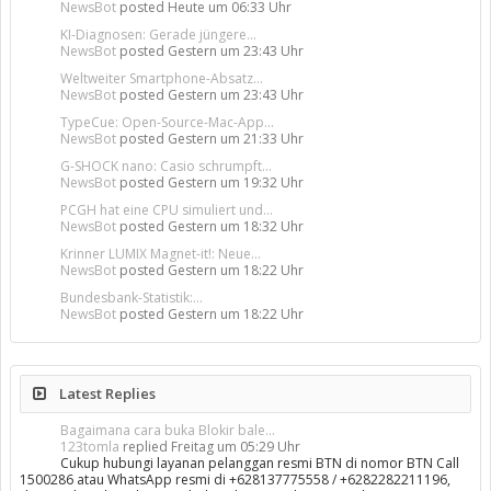
NewsBot
posted
Heute um 06:33 Uhr
KI-Diagnosen: Gerade jüngere...
NewsBot
posted
Gestern um 23:43 Uhr
Weltweiter Smartphone-Absatz...
NewsBot
posted
Gestern um 23:43 Uhr
TypeCue: Open-Source-Mac-App...
NewsBot
posted
Gestern um 21:33 Uhr
G-SHOCK nano: Casio schrumpft...
NewsBot
posted
Gestern um 19:32 Uhr
PCGH hat eine CPU simuliert und...
NewsBot
posted
Gestern um 18:32 Uhr
Krinner LUMIX Magnet-it!: Neue...
NewsBot
posted
Gestern um 18:22 Uhr
Bundesbank-Statistik:...
NewsBot
posted
Gestern um 18:22 Uhr
Latest Replies
Bagaimana cara buka Blokir bale...
123tomla
replied
Freitag um 05:29 Uhr
Cukup hubungi layanan pelanggan resmi BTN di nomor BTN Call
1500286 atau WhatsApp resmi di +628137775558 / +6282282211196,