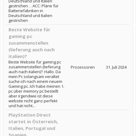
Deutschland und Italien
gestrichen . . ACC: Pläne für
Batteriefabriken in
Deutschland und Italien
gestrichen
Beste Website für
gaming pc
zusammenstellen
(lieferung auch nach
italien)?
Beste Website für gaming pc
zusammenstellen (lieferung
Prozessoren
31. Juli 2024
auch nach italien)?: Hallo. Da
mein Pc solangsam veraltet
suche ich nach einem neuem
Gaming pc. Ich habe meinen 1.
pc über memory pc bestellt
aber irgendwie ist diese
website nicht ganz perfekt
und hat nicht...
PlayStation Direct
startet in Österreich,
Italien, Portugal und
Spanien