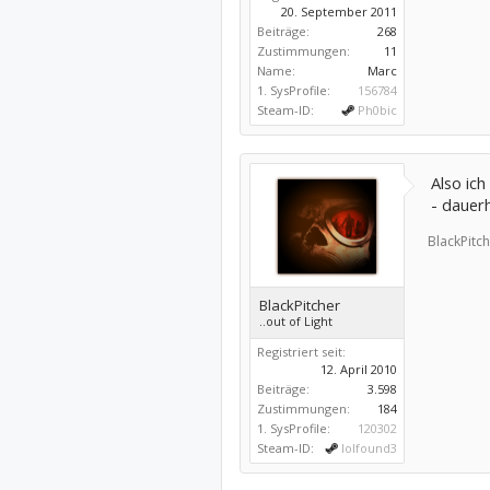
20. September 2011
Beiträge:
268
Zustimmungen:
11
Name:
Marc
1. SysProfile:
156784
Steam-ID:
Ph0bic
Also ic
- dauerh
BlackPitch
BlackPitcher
..out of Light
Registriert seit:
12. April 2010
Beiträge:
3.598
Zustimmungen:
184
1. SysProfile:
120302
Steam-ID:
lolfound3