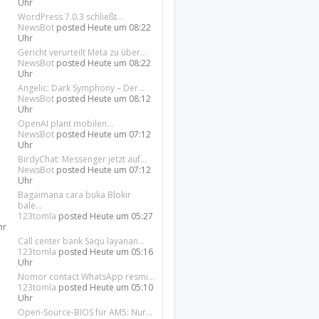
Uhr
WordPress 7.0.3 schließt...
NewsBot
posted
Heute um 08:22
Uhr
Gericht verurteilt Meta zu über...
NewsBot
posted
Heute um 08:22
Uhr
Angelic: Dark Symphony – Der...
NewsBot
posted
Heute um 08:12
Uhr
OpenAI plant mobilen...
NewsBot
posted
Heute um 07:12
Uhr
BirdyChat: Messenger jetzt auf...
NewsBot
posted
Heute um 07:12
Uhr
Bagaimana cara buka Blokir
bale...
123tomla
posted
Heute um 05:27
hr
Call center bank Saqu layanan...
123tomla
posted
Heute um 05:16
Uhr
Nomor contact WhatsApp resmi...
123tomla
posted
Heute um 05:10
Uhr
Open-Source-BIOS für AM5: Nur...