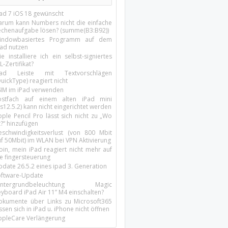
Pad 7 iOS 18 gewünscht
arum kann Numbers nicht die einfache
echenaufgabe lösen? (summe(B3:B92))
indowbasiertes Programm auf dem
pad nutzen
e installiere ich ein selbst-signiertes
L-Zertifikat?
Pad Leiste mit Textvorschlägen
uickType) reagiert nicht
SIM im iPad verwenden
ostfach auf einem alten iPad mini
s12.5.2) kann nicht eingerichtet werden
ple Pencil Pro lässt sich nicht zu „Wo
t?“ hinzufügen
eschwindigkeitsverlust (von 800 Mbit
uf 50Mbit) im WLAN bei VPN Aktivierung
oin, mein iPad reagiert nicht mehr auf
ie fingersteuerung
pdate 26.5.2 eines ipad 3. Generation
oftware-Update
intergrundbeleuchtung Magic
yboard iPad Air 11’’ M4 einschalten?
okumente über Links zu Microsoft365
ssen sich in iPad u. iPhone nicht öffnen
ppleCare Verlängerung