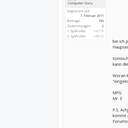
Computer-Guru
Registriert seit:
7. Februar 2011
Beiträge:
196
Zustimmungen:
2
1. SysProfile:
146779
2. SysProfile:
149070
bin ich 
Haupsei
Komisch
kann di
Woran k
"eingel
MFG
Mr. E
P.S. Ac
kommt d
Forumss