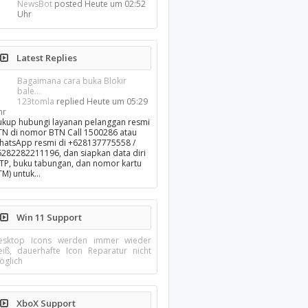
NewsBot
posted
Heute um 02:52
Uhr
Latest Replies
Bagaimana cara buka Blokir
bale...
123tomla
replied
Heute um 05:29
hr
ukup hubungi layanan pelanggan resmi
TN di nomor BTN Call 1500286 atau
hatsApp resmi di +628137775558 /
6282282211196, dan siapkan data diri
KTP, buku tabungan, dan nomor kartu
TM) untuk…
Win 11 Support
esktop Icons werden immer wieder
eiß, dauerhafte Icon Reparatur nicht
öglich
XboX Support