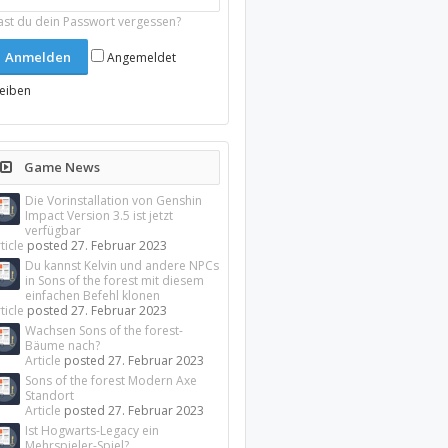
ast du dein Passwort vergessen?
Angemeldet
leiben
Game News
Die Vorinstallation von Genshin
Impact Version 3.5 ist jetzt
verfügbar
ticle
posted
27. Februar 2023
Du kannst Kelvin und andere NPCs
in Sons of the forest mit diesem
einfachen Befehl klonen
ticle
posted
27. Februar 2023
Wachsen Sons of the forest-
Bäume nach?
Article
posted
27. Februar 2023
Sons of the forest Modern Axe
Standort
Article
posted
27. Februar 2023
Ist Hogwarts-Legacy ein
Mehrspieler-Spiel?