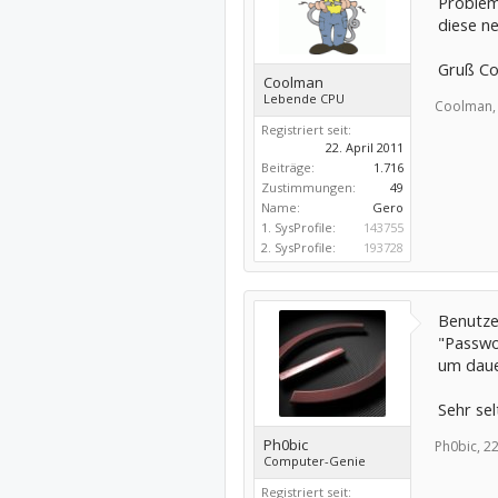
Problem
diese n
Gruß C
Coolman
Lebende CPU
Coolman,
Registriert seit:
22. April 2011
Beiträge:
1.716
Zustimmungen:
49
Name:
Gero
1. SysProfile:
143755
2. SysProfile:
193728
Benutze
"Passwo
um daue
Sehr sel
Ph0bic
Ph0bic,
22
Computer-Genie
Registriert seit: