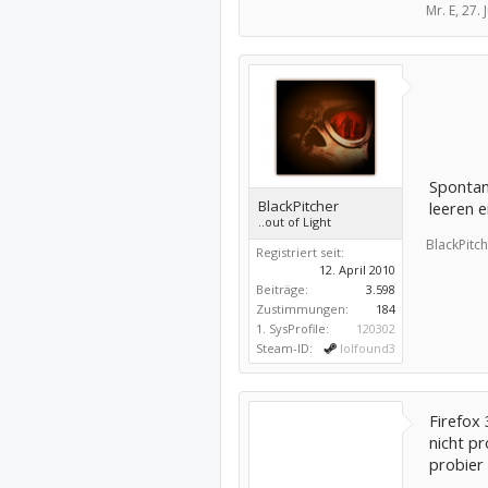
Mr. E,
27. 
Spontan
BlackPitcher
leeren e
..out of Light
BlackPitch
Registriert seit:
12. April 2010
Beiträge:
3.598
Zustimmungen:
184
1. SysProfile:
120302
Steam-ID:
lolfound3
Firefox
nicht pr
probier