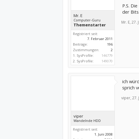
P.S. Di
der Bits
Mr. E
Computer-Guru
Mr. E,
27. 
Themenstarter
Registriert seit:
7. Februar 2011
Beiträge:
196
Zustimmungen:
2
1. SysProfile:
146779
2. SysProfile:
149070
ich würd
sprich v
viper,
27. 
viper
Wandelnde HDD
Registriert seit:
1. Juni 2008