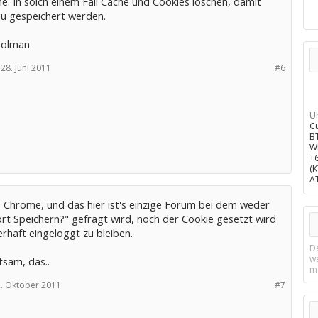
e. In solch einem Fall Cache und Cookies löschen, damit
eu gespeichert werden.
oolman
28. Juni 2011
#6
U
C
B
W
+
(
A
 Chrome, und das hier ist's einzige Forum bei dem weder
rt Speichern?" gefragt wird, noch der Cookie gesetzt wird
rhaft eingeloggt zu bleiben.
D
w
tsam, das..
m
. Oktober 2011
#7