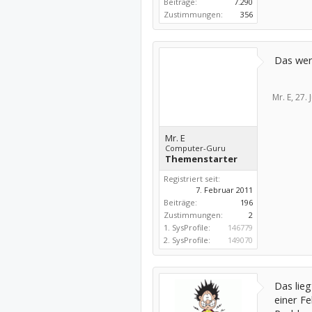
Beiträge:
7.290
Zustimmungen:
356
Das werd
Mr. E,
27. 
Mr. E
Computer-Guru
Themenstarter
Registriert seit:
7. Februar 2011
Beiträge:
196
Zustimmungen:
2
1. SysProfile:
146779
2. SysProfile:
149070
Das lieg
einer F