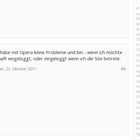
i
w
R
W
I
Wi
SS
i
(Q
h habe mit Opera keine Probleme und bin - wenn ich möchte
e
aft eingeloggt, oder eingeloggt wenn ich die Site betrete.
P
(o
er,
22. Oktober 2011
#8
Ap
is
G
a
M
d
U
S
H
Ke
D
la
A