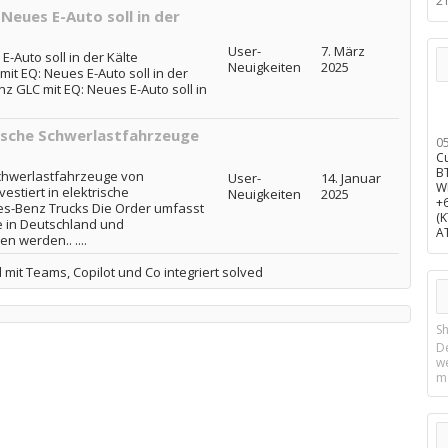
2
Neues E-Auto soll in der
User-
7. März
-Auto soll in der Kälte
Neuigkeiten
2025
t EQ: Neues E-Auto soll in der
z GLC mit EQ: Neues E-Auto soll in
rische Schwerlastfahrzeuge
0
C
B
Schwerlastfahrzeuge von
User-
14. Januar
W
stiert in elektrische
Neuigkeiten
2025
+
s-Benz Trucks Die Order umfasst
(
e in Deutschland und
A
 werden.. ....
mit Teams, Copilot und Co integriert solved
Sh
D
w
m