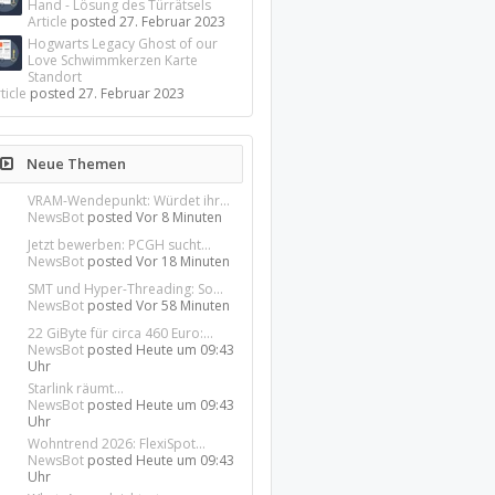
Hand - Lösung des Türrätsels
Article
posted
27. Februar 2023
Hogwarts Legacy Ghost of our
Love Schwimmkerzen Karte
Standort
ticle
posted
27. Februar 2023
Neue Themen
VRAM-Wendepunkt: Würdet ihr...
NewsBot
posted
Vor 8 Minuten
Jetzt bewerben: PCGH sucht...
NewsBot
posted
Vor 18 Minuten
SMT und Hyper-Threading: So...
NewsBot
posted
Vor 58 Minuten
22 GiByte für circa 460 Euro:...
NewsBot
posted
Heute um 09:43
Uhr
Starlink räumt...
NewsBot
posted
Heute um 09:43
Uhr
Wohntrend 2026: FlexiSpot...
NewsBot
posted
Heute um 09:43
Uhr