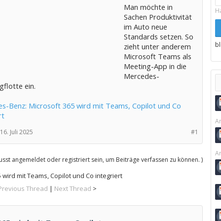
Man möchte in
H
Sachen Produktivität
im Auto neue
Standards setzen. So
b
zieht unter anderem
Microsoft Teams als
Meeting-App in die
Mercedes-
flotte ein.
s-Benz: Microsoft 365 wird mit Teams, Copilot und Co
rt
Ar
16. Juli 2025
#1
Ar
sst angemeldet oder registriert sein, um Beiträge verfassen zu können. )
wird mit Teams, Copilot und Co integriert
Previous Thread
|
Next Thread
>