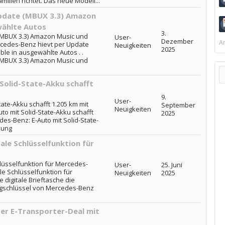
milien richtet. Das neue Modell...
pdate (MBUX 3.3) Amazon
wählte Autos
3.
(MBUX 3.3) Amazon Music und
User-
Dezember
Ar
rcedes-Benz hievt per Update
Neuigkeiten
2025
le in ausgewählte Autos . .
(MBUX 3.3) Amazon Music und
Solid-State-Akku schafft
9.
User-
ate-Akku schafft 1.205 km mit
September
Neuigkeiten
o mit Solid-State-Akku schafft
2025
des-Benz: E-Auto mit Solid-State-
dung
ale Schlüsselfunktion für
hlüsselfunktion für Mercedes-
User-
25. Juni
le Schlüsselfunktion für
Neuigkeiten
2025
 digitale Brieftasche die
eugschlüssel von Mercedes-Benz
er E-Transporter-Deal mit