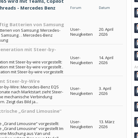
65 wird mit Teams, Copilot
 Threads - Mercedes Benz
Forum
Datum
ftig Batterien von Samsung
User-
20. April
tterien von Samsung: Mercedes-
Neuigkeiten
2026
n Samsung . . Mercedes-Benz
msung
eneration mit Steer-by-
User-
14. April
n mit Steer-by-wire vorgestellt:
Neuigkeiten
2026
n mit Steer-by-wire vorgestellt .
Ar
ion mit Steer-by-wire vorgestellt
t Steer-by-Wire
r-by-Wire: Mercedes-Benz EQS
User-
3. April
ate nach Marktstart zieht Steer-
Neuigkeiten
2026
hne mechanische Verbindung
 Zeigt das Bild ja...
ktrische „Grand Limousine“
User-
13. März
 „Grand Limousine“ vorgestellt:
Neuigkeiten
2026
e „Grand Limousine“ vorgestellt Im
eine Mischung aus Van und