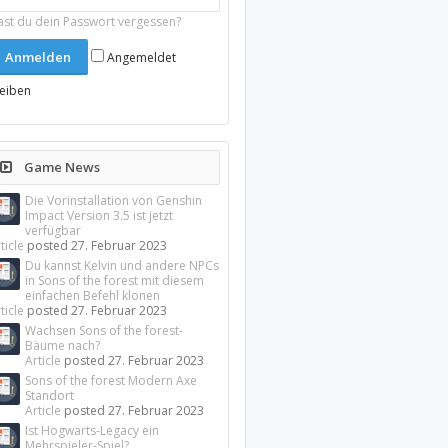
ast du dein Passwort vergessen?
Angemeldet
leiben
Game News
Die Vorinstallation von Genshin
Impact Version 3.5 ist jetzt
verfügbar
ticle
posted
27. Februar 2023
Du kannst Kelvin und andere NPCs
in Sons of the forest mit diesem
einfachen Befehl klonen
ticle
posted
27. Februar 2023
Wachsen Sons of the forest-
Bäume nach?
Article
posted
27. Februar 2023
Sons of the forest Modern Axe
Standort
Article
posted
27. Februar 2023
Ist Hogwarts-Legacy ein
Mehrspieler-Spiel?