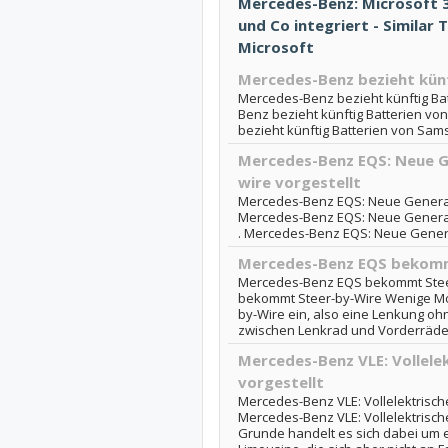
Mercedes-Benz: Microsoft 3
und Co integriert - Similar
Microsoft
Mercedes-Benz bezieht kün
Mercedes-Benz bezieht künftig Ba
Benz bezieht künftig Batterien vo
bezieht künftig Batterien von Sa
Mercedes-Benz EQS: Neue G
wire vorgestellt
Mercedes-Benz EQS: Neue Generatio
Mercedes-Benz EQS: Neue Generatio
. Mercedes-Benz EQS: Neue Generat
Mercedes-Benz EQS bekomm
Mercedes-Benz EQS bekommt Stee
bekommt Steer-by-Wire Wenige Mon
by-Wire ein, also eine Lenkung o
zwischen Lenkrad und Vorderrädern.
Mercedes-Benz VLE: Vollele
vorgestellt
Mercedes-Benz VLE: Vollelektrische
Mercedes-Benz VLE: Vollelektrisch
Grunde handelt es sich dabei um 