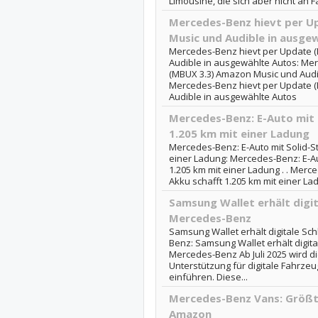
Limousine, die sich aber nicht an Fa
Mercedes-Benz hievt per U
Music und Audible in ausge
Mercedes-Benz hievt per Update 
Audible in ausgewählte Autos: Me
(MBUX 3.3) Amazon Music und Audib
Mercedes-Benz hievt per Update 
Audible in ausgewählte Autos
Mercedes-Benz: E-Auto mit 
1.205 km mit einer Ladung
Mercedes-Benz: E-Auto mit Solid-St
einer Ladung: Mercedes-Benz: E-Aut
1.205 km mit einer Ladung . . Merce
Akku schafft 1.205 km mit einer La
Samsung Wallet erhält digit
Mercedes-Benz
Samsung Wallet erhält digitale Sc
Benz: Samsung Wallet erhält digita
Mercedes-Benz Ab Juli 2025 wird die
Unterstützung für digitale Fahrz
einführen. Diese...
Mercedes-Benz Vans: Größt
Amazon