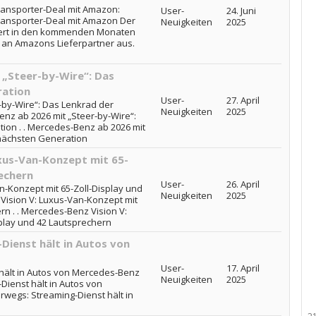
ansporter-Deal mit Amazon:
User-
24. Juni
ransporter-Deal mit Amazon Der
Neuigkeiten
2025
iefert in den kommenden Monaten
r an Amazons Lieferpartner aus.
„Steer-by-Wire“: Das
ration
User-
27. April
-by-Wire“: Das Lenkrad der
Neuigkeiten
2025
nz ab 2026 mit „Steer-by-Wire“:
ion . . Mercedes-Benz ab 2026 mit
 nächsten Generation
xus-Van-Konzept mit 65-
echern
User-
26. April
-Konzept mit 65-Zoll-Display und
Neuigkeiten
2025
Vision V: Luxus-Van-Konzept mit
rn . . Mercedes-Benz Vision V:
play und 42 Lautsprechern
Dienst hält in Autos von
User-
17. April
hält in Autos von Mercedes-Benz
Neuigkeiten
2025
Dienst hält in Autos von
rwegs: Streaming-Dienst hält in