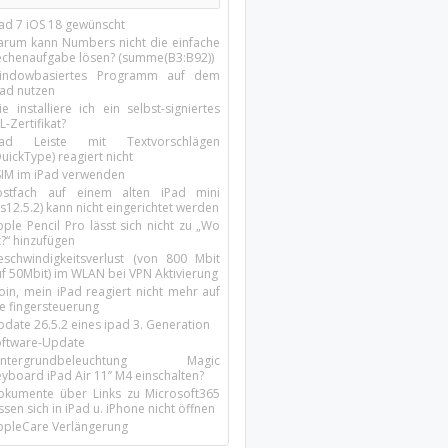
Pad 7 iOS 18 gewünscht
arum kann Numbers nicht die einfache
echenaufgabe lösen? (summe(B3:B92))
indowbasiertes Programm auf dem
pad nutzen
e installiere ich ein selbst-signiertes
L-Zertifikat?
Pad Leiste mit Textvorschlägen
uickType) reagiert nicht
SIM im iPad verwenden
ostfach auf einem alten iPad mini
s12.5.2) kann nicht eingerichtet werden
ple Pencil Pro lässt sich nicht zu „Wo
t?“ hinzufügen
eschwindigkeitsverlust (von 800 Mbit
uf 50Mbit) im WLAN bei VPN Aktivierung
oin, mein iPad reagiert nicht mehr auf
ie fingersteuerung
pdate 26.5.2 eines ipad 3. Generation
oftware-Update
intergrundbeleuchtung Magic
yboard iPad Air 11’’ M4 einschalten?
okumente über Links zu Microsoft365
ssen sich in iPad u. iPhone nicht öffnen
ppleCare Verlängerung