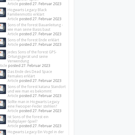
Article
posted
27. Februar 2023
Hogwarts Legacy Black
Familienmotto erklärt
Article
posted
27. Februar 2023
Sons of the forest Bauanleitung -
wie man seine Basis baut
Article
posted
27. Februar 2023
Sons of the forest Ende erklärt
Article
posted
27. Februar 2023
Jedes Sons of the forest GPS-
Ortungsgerät und seine
Verwendung
ticle
posted
27. Februar 2023
Das Ende des Dead Space
Remakes erklärt
Article
posted
27. Februar 2023
Sons of the forest katana Standort
und wie man es bekommt
Article
posted
27. Februar 2023
Sollte man in Hogwarts Legacy
eine Fwooper-Feder stehlen?
Article
posted
27. Februar 2023
Ist Sons of the forest ein
Multiplayer-Spiel?
Article
posted
27. Februar 2023
Hogwarts Legacy Ein Vogel in der