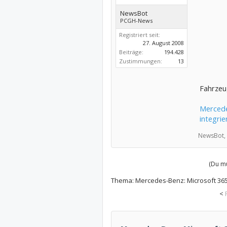
NewsBot
PCGH-News
Registriert seit:
27. August 2008
Beiträge:
194.428
Zustimmungen:
13
Fahrzeug
Mercede
integrie
NewsBot,
(Du mu
Thema:
Mercedes-Benz: Microsoft 365 
<