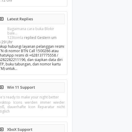
1:12 Uhr
Latest Replies
Bagaimana cara buka Blokir
bale...
123tomla
replied
Gestern um
5:29 Uhr
ukup hubungi layanan pelanggan resmi
TN di nomor BTN Call 1500286 atau
hatsApp resmi di +628137775558 /
6282282211196, dan siapkan data diri
KTP, buku tabungan, dan nomor kartu
TM) untuk…
Win 11 Support
e's ready to make your night better
esktop Icons werden immer wieder
eiß, dauerhafte Icon Reparatur nicht
öglich
XboX Support