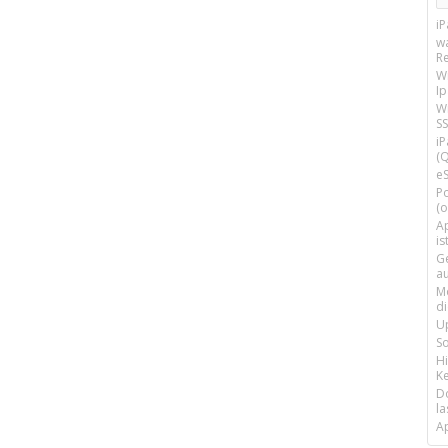
i
w
R
W
I
Wi
SS
i
(Q
e
P
(o
Ap
is
G
a
M
d
U
S
H
Ke
D
la
A