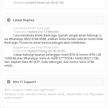
NewsBot
posted
Heute um 06:42 Uhr
Latest Replies
Cara buka blokir bank jago...
Tzutzumo
replied
Vor 13 Minuten
Cara membuka blokir Bank Jago Syariah sangat aman hubungi cs
via WhatsApp 0822-6188-6588, asalkan Anda melalui saluran resmi milik
Bank Jago. Proses ini aman karena petugas akan melakukan…
Bagaimana cara buka Blokir bale...
123tomla
replied
Freitag um 05:29 Uhr
Cukup hubungi layanan pelanggan resmi BTN di nomor BTN Call
1500286 atau WhatsApp resmi di +628137775558 / +6282282211196,
dan siapkan data diri (KTP, buku tabungan, dan nomor kartu ATM)
untuk…
Win 11 Support
She's ready to make your night better
Desktop Icons werden immer wieder weiß, dauerhafte Icon Reparatur
nicht möglich