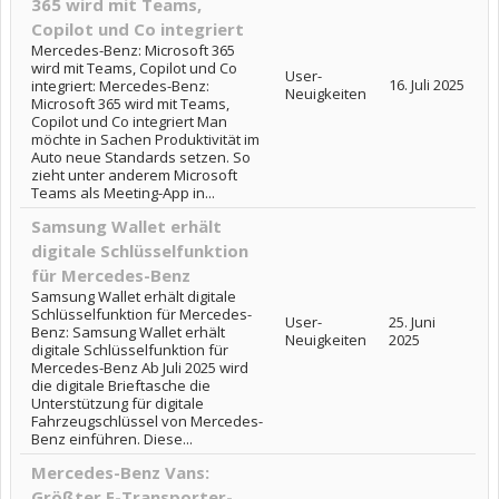
365 wird mit Teams,
Copilot und Co integriert
Mercedes-Benz: Microsoft 365
wird mit Teams, Copilot und Co
User-
16. Juli 2025
integriert: Mercedes-Benz:
Neuigkeiten
Microsoft 365 wird mit Teams,
Copilot und Co integriert Man
möchte in Sachen Produktivität im
Auto neue Standards setzen. So
zieht unter anderem Microsoft
Teams als Meeting-App in...
Samsung Wallet erhält
digitale Schlüsselfunktion
für Mercedes-Benz
Samsung Wallet erhält digitale
Schlüsselfunktion für Mercedes-
User-
25. Juni
Benz: Samsung Wallet erhält
Neuigkeiten
2025
digitale Schlüsselfunktion für
Mercedes-Benz Ab Juli 2025 wird
die digitale Brieftasche die
Unterstützung für digitale
Fahrzeugschlüssel von Mercedes-
Benz einführen. Diese...
Mercedes-Benz Vans:
Größter E-Transporter-