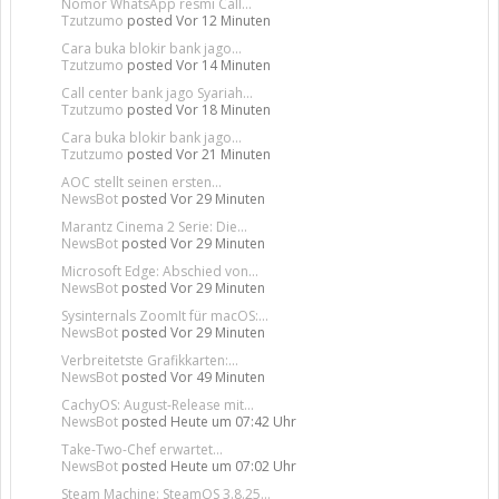
Nomor WhatsApp resmi Call...
Tzutzumo
posted
Vor 12 Minuten
Cara buka blokir bank jago...
Tzutzumo
posted
Vor 14 Minuten
Call center bank jago Syariah...
Tzutzumo
posted
Vor 18 Minuten
Cara buka blokir bank jago...
Tzutzumo
posted
Vor 21 Minuten
AOC stellt seinen ersten...
NewsBot
posted
Vor 29 Minuten
Marantz Cinema 2 Serie: Die...
NewsBot
posted
Vor 29 Minuten
Microsoft Edge: Abschied von...
NewsBot
posted
Vor 29 Minuten
Sysinternals ZoomIt für macOS:...
NewsBot
posted
Vor 29 Minuten
Verbreitetste Grafikkarten:...
NewsBot
posted
Vor 49 Minuten
CachyOS: August-Release mit...
NewsBot
posted
Heute um 07:42 Uhr
Take-Two-Chef erwartet...
NewsBot
posted
Heute um 07:02 Uhr
Steam Machine: SteamOS 3.8.25...