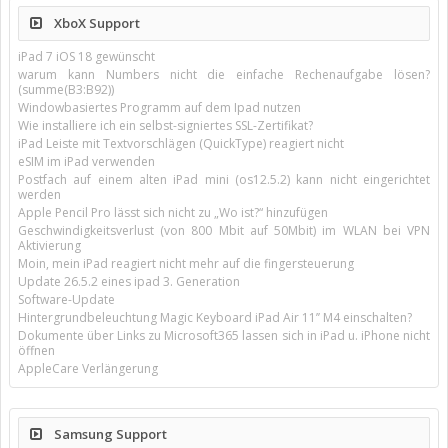
XboX Support
iPad 7 iOS 18 gewünscht
warum kann Numbers nicht die einfache Rechenaufgabe lösen?
(summe(B3:B92))
Windowbasiertes Programm auf dem Ipad nutzen
Wie installiere ich ein selbst-signiertes SSL-Zertifikat?
iPad Leiste mit Textvorschlägen (QuickType) reagiert nicht
eSIM im iPad verwenden
Postfach auf einem alten iPad mini (os12.5.2) kann nicht eingerichtet
werden
Apple Pencil Pro lässt sich nicht zu „Wo ist?“ hinzufügen
Geschwindigkeitsverlust (von 800 Mbit auf 50Mbit) im WLAN bei VPN
Aktivierung
Moin, mein iPad reagiert nicht mehr auf die fingersteuerung
Update 26.5.2 eines ipad 3. Generation
Software-Update
Hintergrundbeleuchtung Magic Keyboard iPad Air 11’’ M4 einschalten?
Dokumente über Links zu Microsoft365 lassen sich in iPad u. iPhone nicht
öffnen
AppleCare Verlängerung
Samsung Support