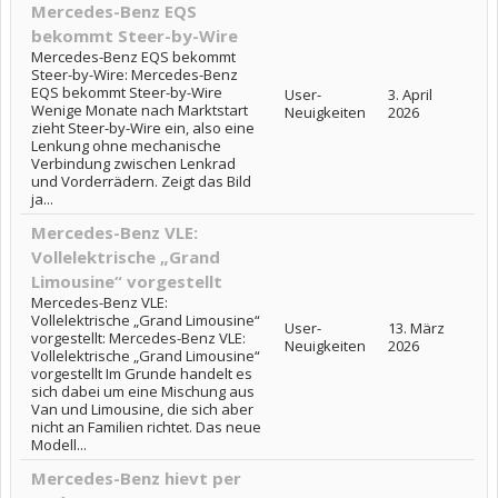
Mercedes-Benz EQS
bekommt Steer-by-Wire
Mercedes-Benz EQS bekommt
Steer-by-Wire: Mercedes-Benz
EQS bekommt Steer-by-Wire
User-
3. April
Wenige Monate nach Marktstart
Neuigkeiten
2026
zieht Steer-by-Wire ein, also eine
Lenkung ohne mechanische
Verbindung zwischen Lenkrad
und Vorderrädern. Zeigt das Bild
ja...
Mercedes-Benz VLE:
Vollelektrische „Grand
Limousine“ vorgestellt
Mercedes-Benz VLE:
Vollelektrische „Grand Limousine“
User-
13. März
vorgestellt: Mercedes-Benz VLE:
Neuigkeiten
2026
Vollelektrische „Grand Limousine“
vorgestellt Im Grunde handelt es
sich dabei um eine Mischung aus
Van und Limousine, die sich aber
nicht an Familien richtet. Das neue
Modell...
Mercedes-Benz hievt per