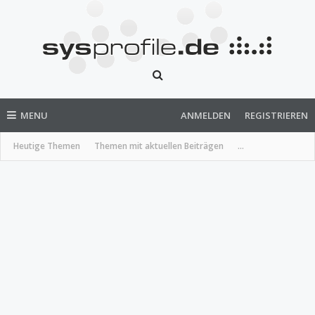
MENU
ANMELDEN
REGISTRIEREN
Heutige Themen
Themen mit aktuellen Beiträgen
...