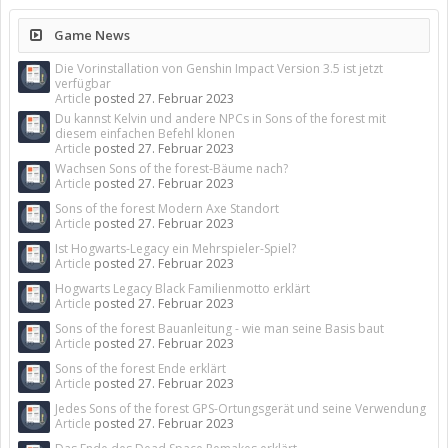
Game News
Die Vorinstallation von Genshin Impact Version 3.5 ist jetzt
verfügbar
Article
posted
27. Februar 2023
Du kannst Kelvin und andere NPCs in Sons of the forest mit
diesem einfachen Befehl klonen
Article
posted
27. Februar 2023
Wachsen Sons of the forest-Bäume nach?
Article
posted
27. Februar 2023
Sons of the forest Modern Axe Standort
Article
posted
27. Februar 2023
Ist Hogwarts-Legacy ein Mehrspieler-Spiel?
Article
posted
27. Februar 2023
Hogwarts Legacy Black Familienmotto erklärt
Article
posted
27. Februar 2023
Sons of the forest Bauanleitung - wie man seine Basis baut
Article
posted
27. Februar 2023
Sons of the forest Ende erklärt
Article
posted
27. Februar 2023
Jedes Sons of the forest GPS-Ortungsgerät und seine Verwendung
Article
posted
27. Februar 2023