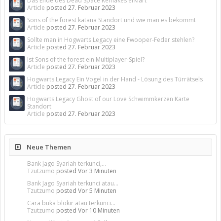
Das Ende des Dead Space Remakes erklärt
Article
posted
27. Februar 2023
Sons of the forest katana Standort und wie man es bekommt
Article
posted
27. Februar 2023
Sollte man in Hogwarts Legacy eine Fwooper-Feder stehlen?
Article
posted
27. Februar 2023
Ist Sons of the forest ein Multiplayer-Spiel?
Article
posted
27. Februar 2023
Hogwarts Legacy Ein Vogel in der Hand - Lösung des Türrätsels
Article
posted
27. Februar 2023
Hogwarts Legacy Ghost of our Love Schwimmkerzen Karte
Standort
Article
posted
27. Februar 2023
Neue Themen
Bank Jago Syariah terkunci,...
Tzutzumo
posted
Vor 3 Minuten
Bank Jago Syariah terkunci atau...
Tzutzumo
posted
Vor 5 Minuten
Cara buka blokir atau terkunci...
Tzutzumo
posted
Vor 10 Minuten