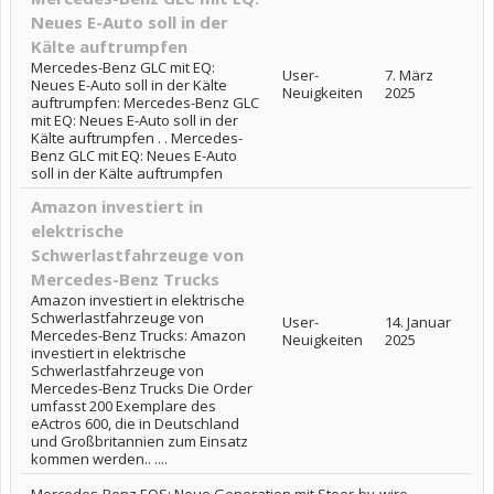
Neues E-Auto soll in der
Kälte auftrumpfen
Mercedes-Benz GLC mit EQ:
User-
7. März
Neues E-Auto soll in der Kälte
Neuigkeiten
2025
auftrumpfen: Mercedes-Benz GLC
mit EQ: Neues E-Auto soll in der
Kälte auftrumpfen . . Mercedes-
Benz GLC mit EQ: Neues E-Auto
soll in der Kälte auftrumpfen
Amazon investiert in
elektrische
Schwerlastfahrzeuge von
Mercedes-Benz Trucks
Amazon investiert in elektrische
Schwerlastfahrzeuge von
User-
14. Januar
Mercedes-Benz Trucks: Amazon
Neuigkeiten
2025
investiert in elektrische
Schwerlastfahrzeuge von
Mercedes-Benz Trucks Die Order
umfasst 200 Exemplare des
eActros 600, die in Deutschland
und Großbritannien zum Einsatz
kommen werden.. ....