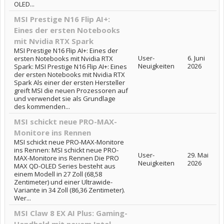
OLED...
MSI Prestige N16 Flip AI+:
Eines der ersten Notebooks
mit Nvidia RTX Spark
MSI Prestige N16 Flip AI+: Eines der
User-
6. Juni
ersten Notebooks mit Nvidia RTX
Neuigkeiten
2026
Spark: MSI Prestige N16 Flip AI+: Eines
der ersten Notebooks mit Nvidia RTX
Spark Als einer der ersten Hersteller
greift MSI die neuen Prozessoren auf
und verwendet sie als Grundlage
des kommenden...
MSI schickt neue PRO-MAX-
Monitore ins Rennen
MSI schickt neue PRO-MAX-Monitore
ins Rennen: MSI schickt neue PRO-
User-
29. Mai
MAX-Monitore ins Rennen Die PRO
Neuigkeiten
2026
MAX QD-OLED Series besteht aus
einem Modell in 27 Zoll (68,58
Zentimeter) und einer Ultrawide-
Variante in 34 Zoll (86,36 Zentimeter).
Wer...
MSI Claw 8 EX AI Plus: Gaming-