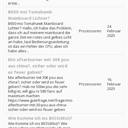
erste...
B650 msi Tomahawk
Mainboard Lichter?
B650 msi Tomahawk Mainboard
24.
Lichter?: Hallo, ich habe das Problem,
Prozessoren
Februar
dass ich auf meinem mainboard die
2025
ganze Zeit ein rotes und gelbes Licht
an habe, laut Bedienungsanleitung
ist das ein Fehler der CPU, aber ich
habe alles...
Msi afterburner mit 30€ psu
aus china?, sicher oder wird
es feuer geben?
Msi afterburner mit 30€ psu aus
16.
china?, sicher oder wird es feuer
Prozessoren
Februar
geben?: Hab ne 500w psu die sehr
2025
billig ist, will gpu rx 580 fans auf
maximum machen
https://www.gutefrage.net/frage/msi-
afterburner-mit-30-psu-aus-china-
sicher-oder-wird-es-feuer-geben
Wie Komme ich ins BIOS(Msi)?
Wie Komme ich ins BIOS(Msi)?: Wie