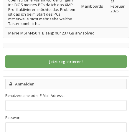
oben schon erwähnt würde ich gern
15.
ins BIOS meines PCs da ich das XMP
Mainboards
Februar
Profil aktivieren möchte, das Problem
2025
ist das ich beim Start des PCs
mittlerweile nicht mehr sehe welche
Tastenkombi ich...
Meine MSI M450 1TB zeigt nur 237 GB an? solved
Jetzt registrieren!
Anmelden
Benutzername oder E-Mail-Adresse:
Passwort: