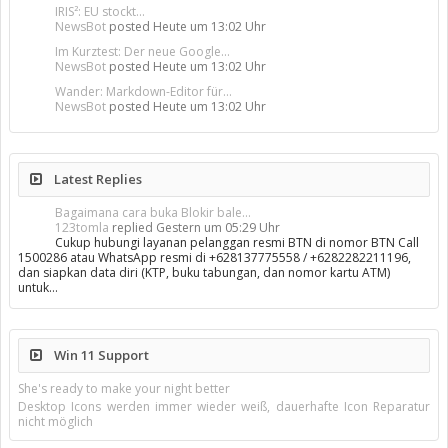
IRIS²: EU stockt...
NewsBot
posted
Heute um 13:02 Uhr
Im Kurztest: Der neue Google...
NewsBot
posted
Heute um 13:02 Uhr
Wander: Markdown-Editor für...
NewsBot
posted
Heute um 13:02 Uhr
Latest Replies
Bagaimana cara buka Blokir bale...
123tomla
replied
Gestern um 05:29 Uhr
Cukup hubungi layanan pelanggan resmi BTN di nomor BTN Call
1500286 atau WhatsApp resmi di +628137775558 / +6282282211196,
dan siapkan data diri (KTP, buku tabungan, dan nomor kartu ATM)
untuk…
Win 11 Support
She's ready to make your night better
Desktop Icons werden immer wieder weiß, dauerhafte Icon Reparatur
nicht möglich