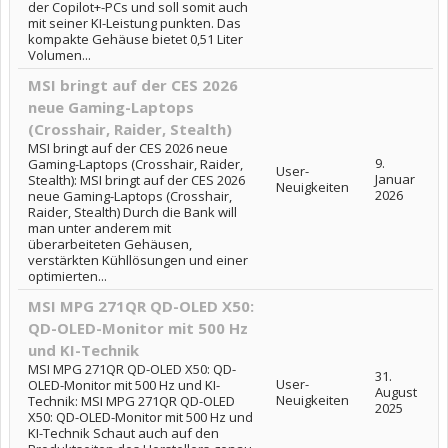
der Copilot+-PCs und soll somit auch
mit seiner KI-Leistung punkten. Das
kompakte Gehäuse bietet 0,51 Liter
Volumen...
MSI bringt auf der CES 2026
neue Gaming-Laptops
(Crosshair, Raider, Stealth)
MSI bringt auf der CES 2026 neue
9.
Gaming-Laptops (Crosshair, Raider,
User-
Januar
Stealth): MSI bringt auf der CES 2026
Neuigkeiten
2026
neue Gaming-Laptops (Crosshair,
Raider, Stealth) Durch die Bank will
man unter anderem mit
überarbeiteten Gehäusen,
verstärkten Kühllösungen und einer
optimierten...
MSI MPG 271QR QD-OLED X50:
QD-OLED-Monitor mit 500 Hz
und KI-Technik
MSI MPG 271QR QD-OLED X50: QD-
31.
User-
OLED-Monitor mit 500 Hz und KI-
August
Neuigkeiten
Technik: MSI MPG 271QR QD-OLED
2025
X50: QD-OLED-Monitor mit 500 Hz und
KI-Technik Schaut auch auf den