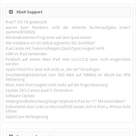
XboX Support
iPad 7 iOS 18 gewünscht
warum kann Numbers nicht die einfache Rechenaufgabe lösen?
(summe(B3:B92))
Windowbasiertes Programm auf dem Ipad nutzen
Wie installiere ich ein selbst-signiertes SSL-Zertifikat?
iPad Leiste mit Textvorschlägen (QuickType) reagiert nicht
eSIM im iPad verwenden
Postfach auf einem alten iPad mini (os12.5.2) kann nicht eingerichtet
werden
Apple Pencil Pro lässt sich nicht zu „Wo ist?“ hinzufügen
Geschwindigkeitsverlust (von 800 Mbit auf 50Mbit) im WLAN bei VPN
Aktivierung
Moin, mein iPad reagiert nicht mehr auf die fingersteuerung
Update 26.5.2 eines ipad 3. Generation
Software-Update
Hintergrundbeleuchtung Magic Keyboard iPad Air 11’’ M4 einschalten?
Dokumente über Links zu Microsoft365 lassen sich in iPad u. iPhone nicht
öffnen
AppleCare Verlängerung