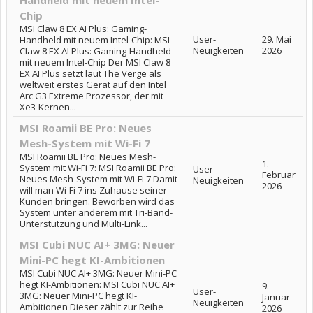
Handheld mit neuem Intel-
Chip
MSI Claw 8 EX AI Plus: Gaming-
User-
29. Mai
Handheld mit neuem Intel-Chip: MSI
Neuigkeiten
2026
Claw 8 EX AI Plus: Gaming-Handheld
mit neuem Intel-Chip Der MSI Claw 8
EX AI Plus setzt laut The Verge als
weltweit erstes Gerät auf den Intel
Arc G3 Extreme Prozessor, der mit
Xe3-Kernen...
MSI Roamii BE Pro: Neues
Mesh-System mit Wi-Fi 7
MSI Roamii BE Pro: Neues Mesh-
1.
System mit Wi-Fi 7: MSI Roamii BE Pro:
User-
Februar
Neues Mesh-System mit Wi-Fi 7 Damit
Neuigkeiten
2026
will man Wi-Fi 7 ins Zuhause seiner
Kunden bringen. Beworben wird das
System unter anderem mit Tri-Band-
Unterstützung und Multi-Link...
MSI Cubi NUC AI+ 3MG: Neuer
Mini-PC hegt KI-Ambitionen
MSI Cubi NUC AI+ 3MG: Neuer Mini-PC
hegt KI-Ambitionen: MSI Cubi NUC AI+
9.
User-
3MG: Neuer Mini-PC hegt KI-
Januar
Neuigkeiten
Ambitionen Dieser zählt zur Reihe
2026