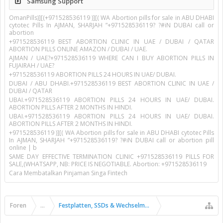
Samsung Support
OmanPills)][(+971528536119 )][( WA Abortion pills for sale in ABU DHABI
cytotec Pills In AJMAN, SHARJAH ”+971528536119? ?#iN DUBAI call or
abortion
+971528536119 BEST ABORTION CLINIC IN UAE / DUBAI / QATAR
ABORTION PILLS ONLINE AMAZON / DUBAI / UAE.
AJMAN / UAE?+971528536119 WHERE CAN I BUY ABORTION PILLS IN
FUJAIRAH / UAE?
+971528536119 ABORTION PILLS 24 HOURS IN UAE/ DUBAI.
DUBAI / ABU DHABI.+971528536119 BEST ABORTION CLINIC IN UAE /
DUBAI / QATAR
UBAI.+971528536119 ABORTION PILLS 24 HOURS IN UAE/ DUBAI.
ABORTION PILLS AFTER 2 MONTHS IN HINDI.
UBAI.+971528536119 ABORTION PILLS 24 HOURS IN UAE/ DUBAI.
ABORTION PILLS AFTER 2 MONTHS IN HINDI.
+971528536119 )][( WA Abortion pills for sale in ABU DHABI cytotec Pills
In AJMAN, SHARJAH ”+971528536119? ?#iN DUBAI call or abortion pill
online | b
SAME DAY EFFECTIVE TERMINATION CLINIC +971528536119 PILLS FOR
SALE,(WHATSAPP, NB: PRICE IS NEGOTIABLE. Abortion: +971528536119
Cara Membatalkan Pinjaman Singa Fintech
Foren
...
Festplatten, SSDs & Wechselmedien