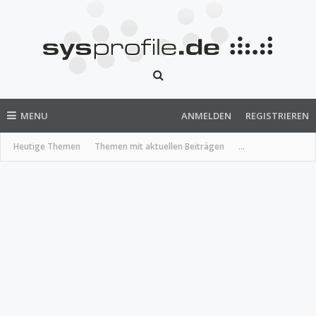
MENU
ANMELDEN
REGISTRIEREN
Heutige Themen
Themen mit aktuellen Beiträgen
...