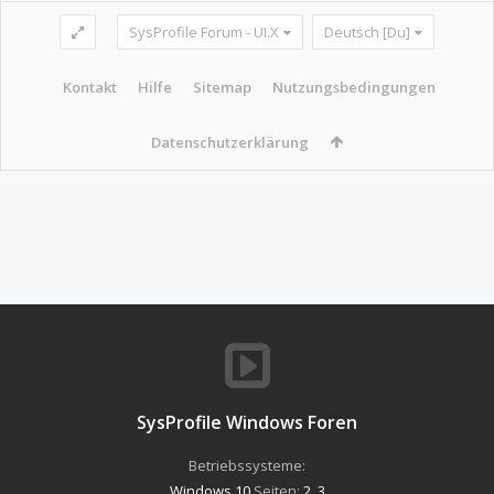
SysProfile Forum - UI.X
Deutsch [Du]
Kontakt
Hilfe
Sitemap
Nutzungsbedingungen
Datenschutzerklärung
SysProfile Windows Foren
Betriebssysteme:
Windows 10
Seiten:
2
,
3