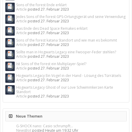
Sons of the forest Ende erklärt
Article
posted
27. Februar 2023
Jedes Sons of the forest GPS-Ortungsgerät und seine Verwendung
Article
posted
27. Februar 2023
Das Ende des Dead Space Remakes erklärt
Article
posted
27. Februar 2023
Sons of the forest katana Standort und wie man es bekommt
Article
posted
27. Februar 2023
Sollte man in Hogwarts Legacy eine Fwooper-Feder stehlen?
Article
posted
27. Februar 2023
Ist Sons of the forest ein Multiplayer-Spiel?
Article
posted
27. Februar 2023
Hogwarts Legacy Ein Vogel in der Hand - Lösung des Türrätsels
Article
posted
27. Februar 2023
Hogwarts Legacy Ghost of our Love Schwimmkerzen Karte
Standort
Article
posted
27. Februar 2023
Neue Themen
G-SHOCK nano: Casio schrumpft...
NewsBot
posted
Heute um 19:32 Uhr