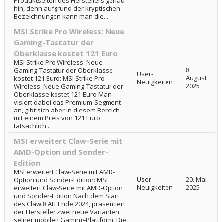
Produktseiten des Herstellers genau
hin, denn aufgrund der kryptischen
Bezeichnungen kann man die...
MSI Strike Pro Wireless: Neue
Gaming-Tastatur der
Oberklasse kostet 121 Euro
MSI Strike Pro Wireless: Neue
8.
Gaming-Tastatur der Oberklasse
User-
August
kostet 121 Euro: MSI Strike Pro
Neuigkeiten
2025
Wireless: Neue Gaming-Tastatur der
Oberklasse kostet 121 Euro Man
visiert dabei das Premium-Segment
an, gibt sich aber in diesem Bereich
mit einem Preis von 121 Euro
tatsächlich...
MSI erweitert Claw-Serie mit
AMD-Option und Sonder-
Edition
MSI erweitert Claw-Serie mit AMD-
User-
20. Mai
Option und Sonder-Edition: MSI
Neuigkeiten
2025
erweitert Claw-Serie mit AMD-Option
und Sonder-Edition Nach dem Start
des Claw 8 AI+ Ende 2024, präsentiert
der Hersteller zwei neue Varianten
seiner mobilen Gaming-Plattform. Die