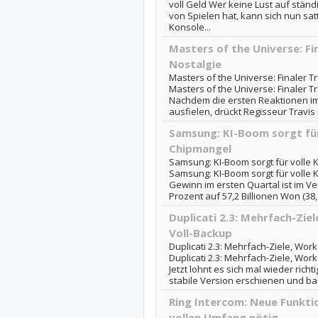
voll Geld Wer keine Lust auf stän
von Spielen hat, kann sich nun sat
Konsole...
Masters of the Universe: Fin
Nostalgie
Masters of the Universe: Finaler Tra
Masters of the Universe: Finaler Tra
Nachdem die ersten Reaktionen im 
ausfielen, drückt Regisseur Travis K
Samsung: KI-Boom sorgt für
Chipmangel
Samsung: KI-Boom sorgt für volle
Samsung: KI-Boom sorgt für volle
Gewinn im ersten Quartal ist im Ve
Prozent auf 57,2 Billionen Won (38,6 
Duplicati 2.3: Mehrfach-Zi
Voll-Backup
Duplicati 2.3: Mehrfach-Ziele, Wo
Duplicati 2.3: Mehrfach-Ziele, Wo
Jetzt lohnt es sich mal wieder richti
stabile Version erschienen und bau
Ring Intercom: Neue Funkt
vollen Umfang nötig