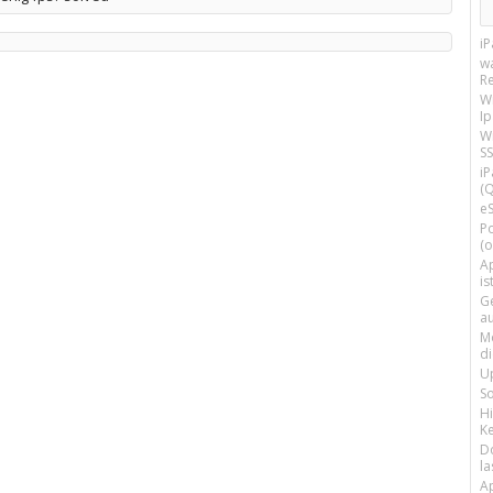
i
w
R
W
I
Wi
SS
i
(Q
e
P
(o
Ap
is
G
a
M
d
U
S
H
Ke
D
la
A