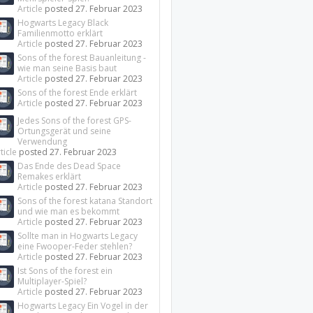
Article
posted
27. Februar 2023
Hogwarts Legacy Black
Familienmotto erklärt
Article
posted
27. Februar 2023
Sons of the forest Bauanleitung -
wie man seine Basis baut
Article
posted
27. Februar 2023
Sons of the forest Ende erklärt
Article
posted
27. Februar 2023
Jedes Sons of the forest GPS-
Ortungsgerät und seine
Verwendung
ticle
posted
27. Februar 2023
Das Ende des Dead Space
Remakes erklärt
Article
posted
27. Februar 2023
Sons of the forest katana Standort
und wie man es bekommt
Article
posted
27. Februar 2023
Sollte man in Hogwarts Legacy
eine Fwooper-Feder stehlen?
Article
posted
27. Februar 2023
Ist Sons of the forest ein
Multiplayer-Spiel?
Article
posted
27. Februar 2023
Hogwarts Legacy Ein Vogel in der