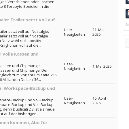
diges Verschieben oder Löschen
te 8 Terabyte Speicher in die
aler Trailer setzt voll auf
Ar
User-
21. Mai
iler setzt voll auf Nostalgie:
Neuigkeiten
2026
iler setzt voll auf Nostalgie
Netz wohl recht positiv
night nun voll auf die...
 volle Kassen und
User-
 Kassen und Chipmangel:
1. Mai 2026
Neuigkeiten
 Kassen und Chipmangel Der
rgleich zum Vorjahr um satte 756
Milliarden Dollar / 36...
ele, Workspace-Backup und
User-
16. April
rkspace-Backup und Voll-Backup:
Neuigkeiten
2026
rkspace-Backup und Voll-Backup
g, denn Duplicati 2.3 ist als neue
t auf der bisherigen...
ionen kommen, Abo für