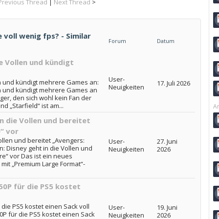
Previous Thread
|
Next Thread
>
voll wenig fps? - Similar
Forum
Datum
ie Vollen und kündigt
User-
len und kündigt mehrere Games an:
17. Juli 2026
Neuigkeiten
len und kündigt mehrere Games an
eger, den sich wohl kein Fan der
d „Starfield“ ist am...
Ar
in die Vollen und bereitet
“ vor
Vollen und bereitet „Avengers:
User-
27. Juni
n: Disney geht in die Vollen und
Neuigkeiten
2026
e“ vor Das ist ein neues
 mit „Premium Large Format“-
0P für die PS5 kostet
ie PS5 kostet einen Sack voll
User-
19. Juni
P für die PS5 kostet einen Sack
Neuigkeiten
2026