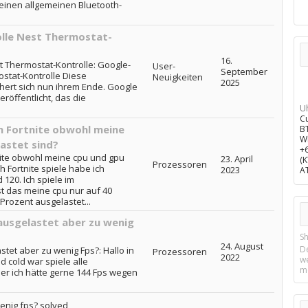
inen allgemeinen Bluetooth-
lle Nest Thermostat-
16.
 Thermostat-Kontrolle: Google-
User-
September
stat-Kontrolle Diese
Neuigkeiten
2025
ert sich nun ihrem Ende. Google
röffentlicht, das die
U
C
n Fortnite obwohl meine
B
W
lastet sind?
+
nite obwohl meine cpu und gpu
23. April
(
Prozessoren
h Fortnite spiele habe ich
2023
A
20. Ich spiele im
 das meine cpu nur auf 40
Prozent ausgelastet...
ausgelastet aber zu wenig
Sh
24. August
D
tet aber zu wenig Fps?: Hallo in
Prozessoren
2022
w
 cold war spiele alle
m
er ich hätte gerne 144 Fps wegen
enig fps? solved