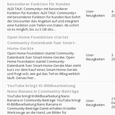
besonderer Funktion für Kunden
ALDI TALK: Community+ mit besonderer
User-
4.
Funktion für Kunden: ALDI TALK: Community+
Neuigkeiten
20
mit besonderer Funktion für Kunden Nun bohrt
der Discounter das Angebot auf und integriert
eine Funktion zum Teilen von Daten. Ab sofort
ist es möglich, bis zu 5 GB des...
Open Home Foundation startet
Community-Datenbank fuer Smart-
Home-Geräte
Open Home Foundation startet Community-
User-
3.
Datenbank fuer Smart-Home-Geräte: Open
Neuigkeiten
20
Home Foundation startet Community-
Datenbank fuer Smart-Home-Geräte Man steht
kurz vor dem Kauf eines Smart-Home-Geräts
und fragt sich, wie gut das Teil im Alltag wirklich
läuft. Genau hier...
YouTube bringt KI-Bildbearbeitung
Nano Banana in Community-Beiträge
YouTube bringt KI-Bildbearbeitung Nano
21
Banana in Community-Beiträge: YouTube bringt
User-
D
KI-Bildbearbeitung Nano Banana in
Neuigkeiten
20
Community-Beiträge Damit erhalten Ersteller
Werkzeuge an die Hand, um Bilder für