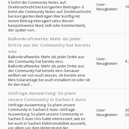
X bohrt die Community Notes auf:
User-
10
Direktnachricht bei korrigierten Beiträgen: X
Neuigkeiten
bohrt die Community Notes auf: Direktnachricht
bei korrigierten Beiträgen Wer künftig mit
einem Beitrag interagiert (also diesen
beispielsweise liked, teilt oder kommentiert),
der später von...
Balkonkraftwerke: Mehr als jeder
Dritte aus der Community hat bereits
eins
Balkonkraftwerke: Mehr als jeder Dritte aus
User-
4.
der Community hat bereits eins:
Neuigkeiten
Balkonkraftwerke: Mehr als jeder Dritte aus
der Community hat bereits eins Genauer
wollten wir von euch wissen, ob bereits eine
Mini-Solaranlage bei euch installiert ist oder ob
ihr den Kauf...
Umfrage-Auswertung: So plant
unsere Community in Sachen E-Auto
Umfrage-Auswertung: So plant unsere
Community in Sachen E-Auto: Umfrage-
User-
30
Auswertung: So plant unsere Community in
Neuigkeiten
20
Sachen E-Auto Uns hatte interessiert, wie es
bei euch in Sachen Elektromobilität aussieht,
vor allem vor dem Hintergrund der