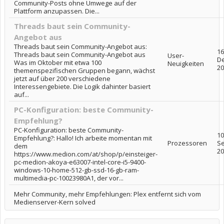
Community-Posts ohne Umwege auf der
Plattform anzupassen. Die...
Threads baut sein Community-
Angebot aus
Threads baut sein Community-Angebot aus:
16
Threads baut sein Community-Angebot aus
User-
D
Was im Oktober mit etwa 100
Neuigkeiten
20
themenspezifischen Gruppen begann, wächst
jetzt auf über 200 verschiedene
Interessengebiete. Die Logik dahinter basiert
auf...
PC-Konfiguration: beste Community-
Empfehlung?
PC-Konfiguration: beste Community-
10
Empfehlung?: Hallo! Ich arbeite momentan mit
Prozessoren
S
dem
20
https://www.medion.com/at/shop/p/einsteiger-
pc-medion-akoya-e63007-intel-core-i5-9400-
windows-10-home-512-gb-ssd-16-gb-ram-
multimedia-pc-10023980A1, der vor...
Mehr Community, mehr Empfehlungen: Plex entfernt sich vom
Medienserver-Kern solved