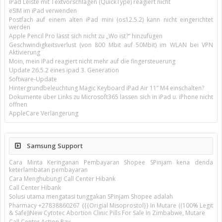
iPad Leiste mit Textvorschlägen (QuickType) reagiert nicht
eSIM im iPad verwenden
Postfach auf einem alten iPad mini (os12.5.2) kann nicht eingerichtet
werden
Apple Pencil Pro lässt sich nicht zu „Wo ist?“ hinzufügen
Geschwindigkeitsverlust (von 800 Mbit auf 50Mbit) im WLAN bei VPN
Aktivierung
Moin, mein iPad reagiert nicht mehr auf die fingersteuerung
Update 26.5.2 eines ipad 3. Generation
Software-Update
Hintergrundbeleuchtung Magic Keyboard iPad Air 11’’ M4 einschalten?
Dokumente über Links zu Microsoft365 lassen sich in iPad u. iPhone nicht
öffnen
AppleCare Verlängerung
Samsung Support
Cara Minta Keringanan Pembayaran Shopee SPinjam kena denda
keterlambatan pembayaran
Cara Menghubungi Call Center Hibank
Call Center Hibank
Solusi utama mengatasi tunggakan SPinjam Shopee adalah
Pharmacy +27838860267 {{{Origial Misoprostol}} In Mutare ((100% Legit
& Safe))New Cytotec Abortion Clinic Pills For Sale In Zimbabwe, Mutare
Call Center Action Pay