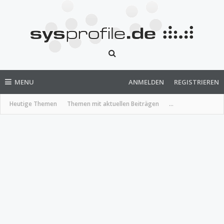
MENU
ANMELDEN
REGISTRIEREN
Heutige Themen
Themen mit aktuellen Beiträgen
...