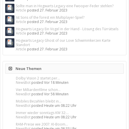
Sollte man in Hogwarts Legacy eine Fwooper-Feder stehlen?
Article
posted
27. Februar 2023
Ist Sons of the forest ein Multiplayer-Spiel?
Article
posted
27. Februar 2023
Hogwarts Legacy Ein Vogel in der Hand - Lösung des Türrätsels
Article
posted
27. Februar 2023
Hogwarts Legacy Ghost of our Love Schwimmkerzen Karte
Standort
Article
posted
27. Februar 2023
Neue Themen
Dolby Vision 2 startet per...
NewsBot
posted
Vor 18 Minuten
Vier Milliardenfilme schon...
NewsBot
posted
Vor 58 Minuten
Mobiles Bezahlen bleibt in...
NewsBot
posted
Heute um 08:22 Uhr
Immer wieder sonntags KW 32:...
NewsBot
posted
Heute um 08:22 Uhr
RAM-Preise wie 2007: KI-Boom...
NewsBot
posted
Heute um 06:33 Uhr