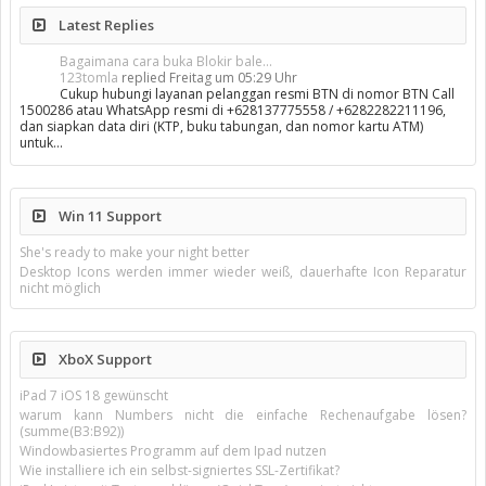
Latest Replies
Bagaimana cara buka Blokir bale...
123tomla
replied
Freitag um 05:29 Uhr
Cukup hubungi layanan pelanggan resmi BTN di nomor BTN Call
1500286 atau WhatsApp resmi di +628137775558 / +6282282211196,
dan siapkan data diri (KTP, buku tabungan, dan nomor kartu ATM)
untuk…
Win 11 Support
She's ready to make your night better
Desktop Icons werden immer wieder weiß, dauerhafte Icon Reparatur
nicht möglich
XboX Support
iPad 7 iOS 18 gewünscht
warum kann Numbers nicht die einfache Rechenaufgabe lösen?
(summe(B3:B92))
Windowbasiertes Programm auf dem Ipad nutzen
Wie installiere ich ein selbst-signiertes SSL-Zertifikat?