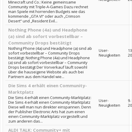
Minecraft und Co.: Keine gemeinsame
Community mit Triple-A-Games Dazu rechnet
man Spiele mit horrenden Budgets wie das
kommende „GTA VI“ oder auch „Crimson
Desert“ und „Resident Evil...
Nothing Phone (4a) und Headphone
(a) sind ab sofort vorbestellbar –
Community Drops bestätigt
Nothing Phone (4a) und Headphone (a) sind ab
User-
13
sofort vorbestellbar – Community Drops
Neuigkeiten
20
bestätigt: Nothing Phone (4a) und Headphone
(a) sind ab sofort vorbestellbar – Community
Drops bestätigt Der Vorverkauf läuft sowohl
über die hauseigene Website als auch bei
Partnern aus dem Handel wie...
Die Sims 4 erhält einen Community-
Marktplatz
Die Sims 4 erhält einen Community-Marktplatz:
User-
9.
Die Sims 4 erhält einen Community-Marktplatz
Neuigkeiten
20
Diese will man nun direkter einspannen. Denn
der Publisher Electronic Arts hat zum einen
einen Community-Marktplatz vorgestellt und
zum anderen das...
ALDI TALK: Community+ mit