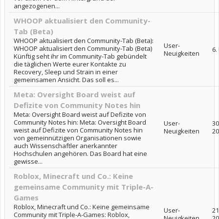
angezogenen...
WHOOP aktualisiert den Community-
Tab (Beta)
WHOOP aktualisiert den Community-Tab (Beta):
User-
WHOOP aktualisiert den Community-Tab (Beta)
6.
Neuigkeiten
Künftig seht ihr im Community-Tab gebündelt
die täglichen Werte eurer Kontakte zu
Recovery, Sleep und Strain in einer
gemeinsamen Ansicht. Das soll es...
Meta: Oversight Board weist auf
Defizite von Community Notes hin
Meta: Oversight Board weist auf Defizite von
Community Notes hin: Meta: Oversight Board
User-
30
weist auf Defizite von Community Notes hin
Neuigkeiten
20
von gemeinnützigen Organisationen sowie
auch Wissenschaftler anerkannter
Hochschulen angehören. Das Board hat eine
gewisse...
Roblox, Minecraft und Co.: Keine
gemeinsame Community mit Triple-A-
Games
Roblox, Minecraft und Co.: Keine gemeinsame
User-
21
Community mit Triple-A-Games: Roblox,
Neuigkeiten
20