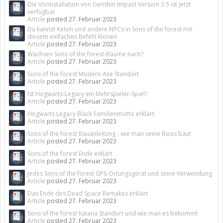
Die Vorinstallation von Genshin Impact Version 3.5 ist jetzt
verfügbar
Article
posted
27. Februar 2023
Du kannst Kelvin und andere NPCs in Sons of the forest mit
diesem einfachen Befehl klonen
Article
posted
27. Februar 2023
Wachsen Sons of the forest-Bäume nach?
Article
posted
27. Februar 2023
Sons of the forest Modern Axe Standort
Article
posted
27. Februar 2023
Ist Hogwarts-Legacy ein Mehrspieler-Spiel?
Article
posted
27. Februar 2023
Hogwarts Legacy Black Familienmotto erklärt
Article
posted
27. Februar 2023
Sons of the forest Bauanleitung - wie man seine Basis baut
Article
posted
27. Februar 2023
Sons of the forest Ende erklärt
Article
posted
27. Februar 2023
Jedes Sons of the forest GPS-Ortungsgerät und seine Verwendung
Article
posted
27. Februar 2023
Das Ende des Dead Space Remakes erklärt
Article
posted
27. Februar 2023
Sons of the forest katana Standort und wie man es bekommt
Article
posted
27. Februar 2023