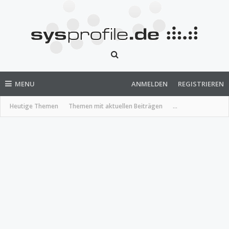
MENU
ANMELDEN
REGISTRIEREN
Heutige Themen
Themen mit aktuellen Beiträgen
...