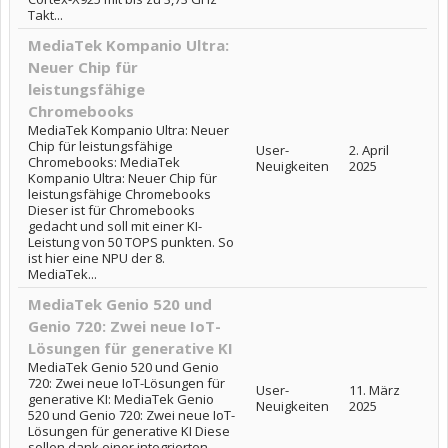
Takt...
MediaTek Kompanio Ultra:
Neuer Chip für
leistungsfähige
Chromebooks
MediaTek Kompanio Ultra: Neuer
Chip für leistungsfähige
User-
2. April
Chromebooks: MediaTek
Neuigkeiten
2025
Kompanio Ultra: Neuer Chip für
leistungsfähige Chromebooks
Dieser ist für Chromebooks
gedacht und soll mit einer KI-
Leistung von 50 TOPS punkten. So
ist hier eine NPU der 8.
MediaTek...
MediaTek Genio 520 und
Genio 720: Zwei neue IoT-
Lösungen für generative KI
MediaTek Genio 520 und Genio
720: Zwei neue IoT-Lösungen für
User-
11. März
generative KI: MediaTek Genio
Neuigkeiten
2025
520 und Genio 720: Zwei neue IoT-
Lösungen für generative KI Diese
sollen dank einer integrierten