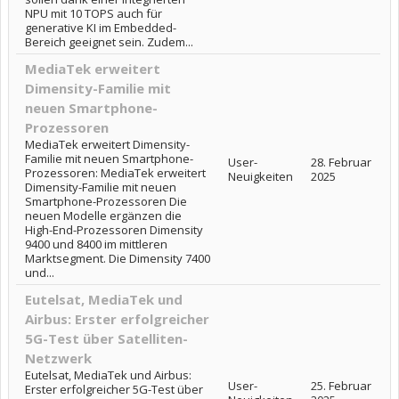
NPU mit 10 TOPS auch für
generative KI im Embedded-
Bereich geeignet sein. Zudem...
MediaTek erweitert
Dimensity-Familie mit
neuen Smartphone-
Prozessoren
MediaTek erweitert Dimensity-
Familie mit neuen Smartphone-
User-
28. Februar
Prozessoren: MediaTek erweitert
Neuigkeiten
2025
Dimensity-Familie mit neuen
Smartphone-Prozessoren Die
neuen Modelle ergänzen die
High-End-Prozessoren Dimensity
9400 und 8400 im mittleren
Marktsegment. Die Dimensity 7400
und...
Eutelsat, MediaTek und
Airbus: Erster erfolgreicher
5G-Test über Satelliten-
Netzwerk
Eutelsat, MediaTek und Airbus:
User-
25. Februar
Erster erfolgreicher 5G-Test über