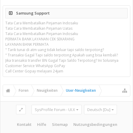
Samsung Support
Tata Cara Membatalkan Pinjaman Indosaku
Tata Cara Membatalkan Pinjaman Uatas
Tata Cara Membatalkan Pinjaman Indosaku
PERMATA BANK LAYANAN CEK SEKARANG
LAYANAN BANK PERMATA
" Tarik tunai di atm uang tidak keluar tapi saldo terpotong?
" Transaksi Gagal Tapi saldo terpotong Apakah uang bisa kembali?
Jika transaksi transfer BN Gagal Tapi Saldo Terpotong? Ini Solusinya
Customer Service WhatsApp GoPay
Call Center Gopay melayani 24jam
Foren
Neuigkeiten
User-Neuigkeiten
SysProfile Forum - UI.X
Deutsch [Du]
Kontakt
Hilfe
Sitemap
Nutzungsbedingungen