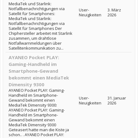
MediaTek und Starlink:
Notfallbenachrichtigungen via
User-
3. März
Satellit für Smartphones:
Neuigkeiten
2026
MediaTek und Starlink:
Notfallbenachrichtigungen via
Satellit für Smartphones Der
Chiphersteller arbeitet mit Starlink
zusammen, um drahtlose
Notfallwarnmeldungen über
Satellitenkommunikation zu...
AYANEO Pocket PLAY:
Gaming-Handheld im
Smartphone-Gewand
bekommt einen MediaTek
Dimensity 9300
AYANEO Pocket PLAY: Gaming-
Handheld im Smartphone-
User-
31. Januar
Gewand bekommt einen
Neuigkeiten
2026
MediaTek Dimensity 9300:
AYANEO Pocket PLAY: Gaming-
Handheld im Smartphone-
Gewand bekommt einen
MediaTek Dimensity 9300
Geteasert hatte man die Kiste ja
schon.. . AYANEO Pocket PLAY: