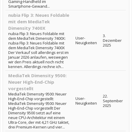
Gaming-Handheld im
Smartphone-Gewand...
nubia Flip 3: Neues Foldable
mit dem MediaTek
Dimensity 7400X
nubia Flip 3: Neues Foldable mit
3.
User-
dem MediaTek Dimensity 7400X:
Dezember
Neuigkeiten
nubia Flip 3: Neues Foldable mit
2025
dem MediaTek Dimensity 7400X
Der Verkauf soll allerdings erst im
Januar 2026 anlaufen, weswegen
wir den Preis aktuell noch nicht
kennen. Allerdings rechne ich...
MediaTek Dimensity 9500:
Neuer High-End-Chip
vorgestellt
MediaTek Dimensity 9500: Neuer
22.
User-
High-End-Chip vorgestellt:
September
Neuigkeiten
MediaTek Dimensity 9500: Neuer
2025
High-End-Chip vorgestellt Der
Dimensity 9500 setzt auf eine
neue CPU-Architektur mit einem
Ultra-Core, der mit 4,21 GHz taktet,
drei Premium-Kernen und vier...