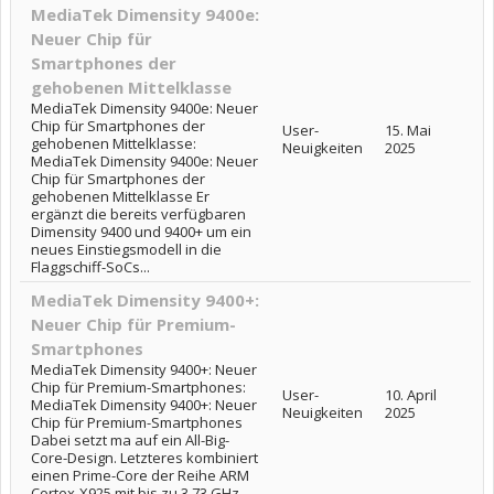
MediaTek Dimensity 9400e:
Neuer Chip für
Smartphones der
gehobenen Mittelklasse
MediaTek Dimensity 9400e: Neuer
Chip für Smartphones der
User-
15. Mai
gehobenen Mittelklasse:
Neuigkeiten
2025
MediaTek Dimensity 9400e: Neuer
Chip für Smartphones der
gehobenen Mittelklasse Er
ergänzt die bereits verfügbaren
Dimensity 9400 und 9400+ um ein
neues Einstiegsmodell in die
Flaggschiff-SoCs...
MediaTek Dimensity 9400+:
Neuer Chip für Premium-
Smartphones
MediaTek Dimensity 9400+: Neuer
Chip für Premium-Smartphones:
User-
10. April
MediaTek Dimensity 9400+: Neuer
Neuigkeiten
2025
Chip für Premium-Smartphones
Dabei setzt ma auf ein All-Big-
Core-Design. Letzteres kombiniert
einen Prime-Core der Reihe ARM
Cortex-X925 mit bis zu 3,73 GHz