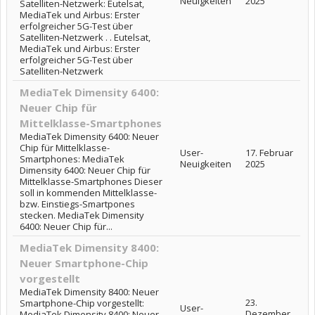
Neuigkeiten
2025
Satelliten-Netzwerk: Eutelsat,
MediaTek und Airbus: Erster
erfolgreicher 5G-Test über
Satelliten-Netzwerk . . Eutelsat,
MediaTek und Airbus: Erster
erfolgreicher 5G-Test über
Satelliten-Netzwerk
MediaTek Dimensity 6400:
Neuer Chip für
Mittelklasse-Smartphones
MediaTek Dimensity 6400: Neuer
Chip für Mittelklasse-
User-
17. Februar
Smartphones: MediaTek
Neuigkeiten
2025
Dimensity 6400: Neuer Chip für
Mittelklasse-Smartphones Dieser
soll in kommenden Mittelklasse-
bzw. Einstiegs-Smartpones
stecken. MediaTek Dimensity
6400: Neuer Chip für...
MediaTek Dimensity 8400:
Neuer Smartphone-Chip
vorgestellt
MediaTek Dimensity 8400: Neuer
23.
Smartphone-Chip vorgestellt:
User-
Dezember
MediaTek Dimensity 8400: Neuer