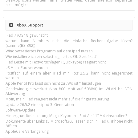
Desktop Icons werden immer wieder weiß, dauerhafte Icon Reparatur
nicht möglich
XboX Support
iPad 7 iOS 18 gewünscht
warum kann Numbers nicht die einfache Rechenaufgabe lösen?
(summe(B3:B92))
Windowbasiertes Programm auf dem Ipad nutzen
Wie installiere ich ein selbst-signiertes SSL-Zertifikat?
iPad Leiste mit Textvorschlägen (QuickType) reagiert nicht
eSIM im iPad verwenden
Postfach auf einem alten iPad mini (os12.5.2) kann nicht eingerichtet
werden
Apple Pencil Pro lässt sich nicht zu „Wo ist?“ hinzufügen
Geschwindigkeitsverlust (von 800 Mbit auf 50Mbit) im WLAN bei VPN
Aktivierung
Moin, mein iPad reagiert nicht mehr auf die fingersteuerung
Update 26.5.2 eines ipad 3. Generation
Software-Update
Hintergrundbeleuchtung Magic Keyboard iPad Air 11’’ M4 einschalten?
Dokumente über Links zu Microsoft365 lassen sich in iPad u. iPhone nicht
öffnen
AppleCare Verlängerung