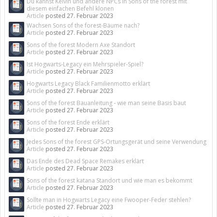
Du kannst Kelvin und andere NPCs in Sons of the forest mit
diesem einfachen Befehl klonen
Article
posted
27. Februar 2023
Wachsen Sons of the forest-Bäume nach?
Article
posted
27. Februar 2023
Sons of the forest Modern Axe Standort
Article
posted
27. Februar 2023
Ist Hogwarts-Legacy ein Mehrspieler-Spiel?
Article
posted
27. Februar 2023
Hogwarts Legacy Black Familienmotto erklärt
Article
posted
27. Februar 2023
Sons of the forest Bauanleitung - wie man seine Basis baut
Article
posted
27. Februar 2023
Sons of the forest Ende erklärt
Article
posted
27. Februar 2023
Jedes Sons of the forest GPS-Ortungsgerät und seine Verwendung
Article
posted
27. Februar 2023
Das Ende des Dead Space Remakes erklärt
Article
posted
27. Februar 2023
Sons of the forest katana Standort und wie man es bekommt
Article
posted
27. Februar 2023
Sollte man in Hogwarts Legacy eine Fwooper-Feder stehlen?
Article
posted
27. Februar 2023