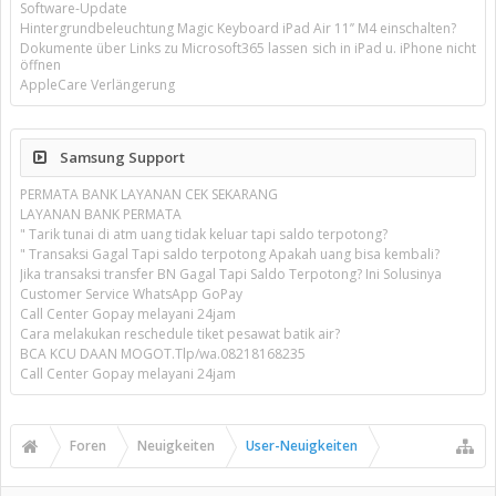
Software-Update
Hintergrundbeleuchtung Magic Keyboard iPad Air 11’’ M4 einschalten?
Dokumente über Links zu Microsoft365 lassen sich in iPad u. iPhone nicht
öffnen
AppleCare Verlängerung
Samsung Support
PERMATA BANK LAYANAN CEK SEKARANG
LAYANAN BANK PERMATA
" Tarik tunai di atm uang tidak keluar tapi saldo terpotong?
" Transaksi Gagal Tapi saldo terpotong Apakah uang bisa kembali?
Jika transaksi transfer BN Gagal Tapi Saldo Terpotong? Ini Solusinya
Customer Service WhatsApp GoPay
Call Center Gopay melayani 24jam
Cara melakukan reschedule tiket pesawat batik air?
BCA KCU DAAN MOGOT.Tlp/wa.08218168235
Call Center Gopay melayani 24jam
Foren
Neuigkeiten
User-Neuigkeiten