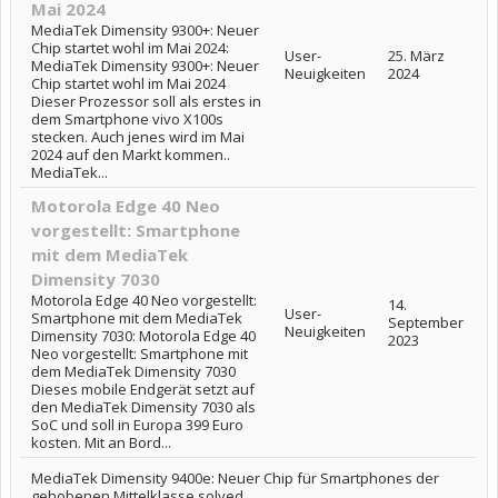
Mai 2024
MediaTek Dimensity 9300+: Neuer
Chip startet wohl im Mai 2024:
User-
25. März
MediaTek Dimensity 9300+: Neuer
Neuigkeiten
2024
Chip startet wohl im Mai 2024
Dieser Prozessor soll als erstes in
dem Smartphone vivo X100s
stecken. Auch jenes wird im Mai
2024 auf den Markt kommen..
MediaTek...
Motorola Edge 40 Neo
vorgestellt: Smartphone
mit dem MediaTek
Dimensity 7030
Motorola Edge 40 Neo vorgestellt:
14.
User-
Smartphone mit dem MediaTek
September
Neuigkeiten
Dimensity 7030: Motorola Edge 40
2023
Neo vorgestellt: Smartphone mit
dem MediaTek Dimensity 7030
Dieses mobile Endgerät setzt auf
den MediaTek Dimensity 7030 als
SoC und soll in Europa 399 Euro
kosten. Mit an Bord...
MediaTek Dimensity 9400e: Neuer Chip für Smartphones der
gehobenen Mittelklasse solved