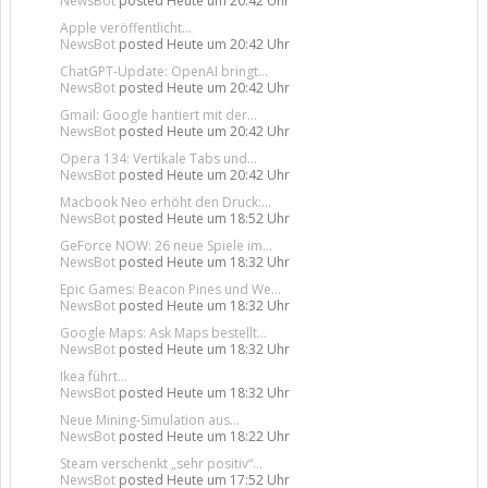
NewsBot
posted
Heute um 20:42 Uhr
Apple veröffentlicht...
NewsBot
posted
Heute um 20:42 Uhr
ChatGPT-Update: OpenAI bringt...
NewsBot
posted
Heute um 20:42 Uhr
Gmail: Google hantiert mit der...
NewsBot
posted
Heute um 20:42 Uhr
Opera 134: Vertikale Tabs und...
NewsBot
posted
Heute um 20:42 Uhr
Macbook Neo erhöht den Druck:...
NewsBot
posted
Heute um 18:52 Uhr
GeForce NOW: 26 neue Spiele im...
NewsBot
posted
Heute um 18:32 Uhr
Epic Games: Beacon Pines und We...
NewsBot
posted
Heute um 18:32 Uhr
Google Maps: Ask Maps bestellt...
NewsBot
posted
Heute um 18:32 Uhr
Ikea führt...
NewsBot
posted
Heute um 18:32 Uhr
Neue Mining-Simulation aus...
NewsBot
posted
Heute um 18:22 Uhr
Steam verschenkt „sehr positiv“...
NewsBot
posted
Heute um 17:52 Uhr