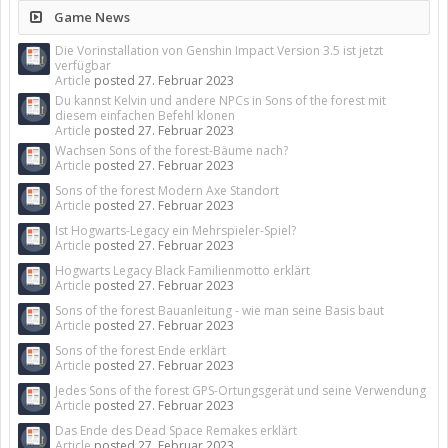
Game News
Die Vorinstallation von Genshin Impact Version 3.5 ist jetzt
verfügbar
Article
posted
27. Februar 2023
Du kannst Kelvin und andere NPCs in Sons of the forest mit
diesem einfachen Befehl klonen
Article
posted
27. Februar 2023
Wachsen Sons of the forest-Bäume nach?
Article
posted
27. Februar 2023
Sons of the forest Modern Axe Standort
Article
posted
27. Februar 2023
Ist Hogwarts-Legacy ein Mehrspieler-Spiel?
Article
posted
27. Februar 2023
Hogwarts Legacy Black Familienmotto erklärt
Article
posted
27. Februar 2023
Sons of the forest Bauanleitung - wie man seine Basis baut
Article
posted
27. Februar 2023
Sons of the forest Ende erklärt
Article
posted
27. Februar 2023
Jedes Sons of the forest GPS-Ortungsgerät und seine Verwendung
Article
posted
27. Februar 2023
Das Ende des Dead Space Remakes erklärt
Article
posted
27. Februar 2023