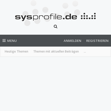
MENU
ANMELDEN
REGISTRIEREN
Heutige Themen
Themen mit aktuellen Beiträgen
...