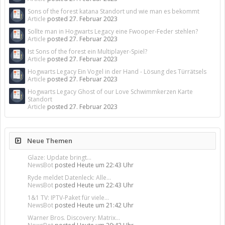
Sons of the forest katana Standort und wie man es bekommt
Article
posted
27. Februar 2023
Sollte man in Hogwarts Legacy eine Fwooper-Feder stehlen?
Article
posted
27. Februar 2023
Ist Sons of the forest ein Multiplayer-Spiel?
Article
posted
27. Februar 2023
Hogwarts Legacy Ein Vogel in der Hand - Lösung des Türrätsels
Article
posted
27. Februar 2023
Hogwarts Legacy Ghost of our Love Schwimmkerzen Karte
Standort
Article
posted
27. Februar 2023
Neue Themen
Glaze: Update bringt...
NewsBot
posted
Heute um 22:43 Uhr
Ryde meldet Datenleck: Alle...
NewsBot
posted
Heute um 22:43 Uhr
1&1 TV: IPTV-Paket für viele...
NewsBot
posted
Heute um 21:42 Uhr
Warner Bros. Discovery: Matrix...