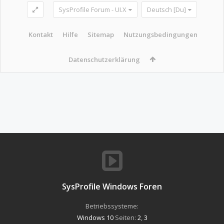
SysProfile Forum - UI.X
Deutsch [Du]
Kontakt
Hilfe
Sitemap
Nutzungsbedingungen
Datenschutzerklärung
SysProfile Windows Foren
Betriebssysteme:
Windows 10
Seiten:
2
,
3