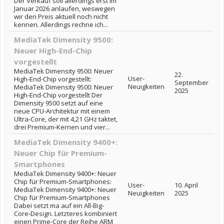
Der Verkauf soll allerdings erst im
Januar 2026 anlaufen, weswegen
wir den Preis aktuell noch nicht
kennen. Allerdings rechne ich...
MediaTek Dimensity 9500:
Neuer High-End-Chip
vorgestellt
MediaTek Dimensity 9500: Neuer
22.
User-
High-End-Chip vorgestellt:
September
Neuigkeiten
MediaTek Dimensity 9500: Neuer
2025
High-End-Chip vorgestellt Der
Dimensity 9500 setzt auf eine
neue CPU-Architektur mit einem
Ultra-Core, der mit 4,21 GHz taktet,
drei Premium-Kernen und vier...
MediaTek Dimensity 9400+:
Neuer Chip für Premium-
Smartphones
MediaTek Dimensity 9400+: Neuer
Chip für Premium-Smartphones:
User-
10. April
MediaTek Dimensity 9400+: Neuer
Neuigkeiten
2025
Chip für Premium-Smartphones
Dabei setzt ma auf ein All-Big-
Core-Design. Letzteres kombiniert
einen Prime-Core der Reihe ARM