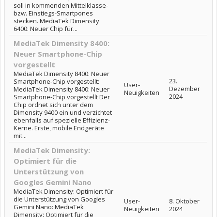
soll in kommenden Mittelklasse-
bzw. Einstiegs-Smartpones
stecken. MediaTek Dimensity
6400: Neuer Chip für...
MediaTek Dimensity 8400:
Neuer Smartphone-Chip
vorgestellt
MediaTek Dimensity 8400: Neuer
23.
Smartphone-Chip vorgestellt:
User-
Dezember
MediaTek Dimensity 8400: Neuer
Neuigkeiten
2024
Smartphone-Chip vorgestellt Der
Chip ordnet sich unter dem
Dimensity 9400 ein und verzichtet
ebenfalls auf spezielle Effizienz-
Kerne. Erste, mobile Endgeräte
mit...
MediaTek Dimensity:
Optimiert für die
Unterstützung von
Googles Gemini Nano
MediaTek Dimensity: Optimiert für
die Unterstützung von Googles
User-
8. Oktober
Gemini Nano: MediaTek
Neuigkeiten
2024
Dimensity: Optimiert für die