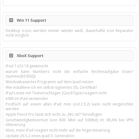
Win 11 Support
Desktop Icons werden immer wieder weiß, dauerhafte Icon Reparatur
nicht möglich
XboX Support
iPad 7 iOS 18 gewünscht
warum kann Numbers nicht die einfache Rechenaufgabe lösen?
(summe(B3:B92))
Windowbasiertes Programm auf dem Ipad nutzen
Wie installiere ich ein selbst-signiertes SSL-Zertifikat?
iPad Leiste mit Textvorschlägen (QuickType) reagiert nicht
eSIM im iPad verwenden
Postfach auf einem alten iPad mini (os12.5.2) kann nicht eingerichtet
werden
Apple Pencil Pro lässt sich nicht zu „Wo ist?“ hinzufügen
Geschwindigkeitsverlust (von 800 Mbit auf 50Mbit) im WLAN bei VPN
Aktivierung
Moin, mein iPad reagiert nicht mehr auf die fingersteuerung
Update 26.5.2 eines ipad 3. Generation