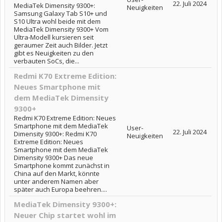
22. Juli 2024
MediaTek Dimensity 9300+:
Neuigkeiten
Samsung Galaxy Tab S10+ und
S10 Ultra wohl beide mit dem
MediaTek Dimensity 9300+ Vom
Ultra-Modell kursieren seit
geraumer Zeit auch Bilder. Jetzt
gibt es Neuigkeiten zu den
verbauten SoCs, die...
Redmi K70 Extreme Edition:
Neues Smartphone mit
dem MediaTek Dimensity
9300+
Redmi K70 Extreme Edition: Neues
Smartphone mit dem MediaTek
User-
22. Juli 2024
Dimensity 9300+: Redmi K70
Neuigkeiten
Extreme Edition: Neues
Smartphone mit dem MediaTek
Dimensity 9300+ Das neue
Smartphone kommt zunächst in
China auf den Markt, könnte
unter anderem Namen aber
später auch Europa beehren....
MediaTek Dimensity 9300+:
Neuer Chip startet wohl im