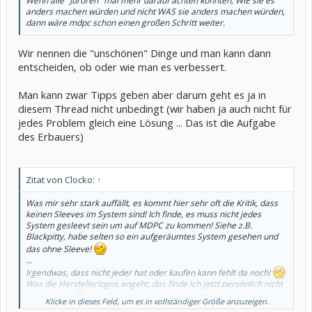
Wenn alle "Juroren" mal mehr darauf achten könnten, WIE sie es
anders machen würden und nicht WAS sie anders machen würden,
dann wäre mdpc schon einen großen Schritt weiter.
Wir nennen die "unschönen" Dinge und man kann dann
entscheiden, ob oder wie man es verbessert.
Man kann zwar Tipps geben aber darum geht es ja in
diesem Thread nicht unbedingt (wir haben ja auch nicht für
jedes Problem gleich eine Lösung ... Das ist die Aufgabe
des Erbauers)
Zitat von Clocko:
↑
Was mir sehr stark auffällt, es kommt hier sehr oft die Kritik, dass
keinen Sleeves im System sind! Ich finde, es muss nicht jedes
System gesleevt sein um auf MDPC zu kommen! Siehe z.B.
Blackpitty, habe selten so ein aufgeräumtes System gesehen und
das ohne Sleeve!
...
Irgendwas, dass nicht jeder hat oder kaufen kann fehlt da noch!
Was die Herstellerlogos angeht, das finde ich jetzt persönlich nicht
so schlimm!
Das System kann auch bestimmt mit vorhandenen
Klicke in dieses Feld, um es in vollständiger Größe anzuzeigen.
Netzteilaufkleber gut in Szene gesetzt werden!