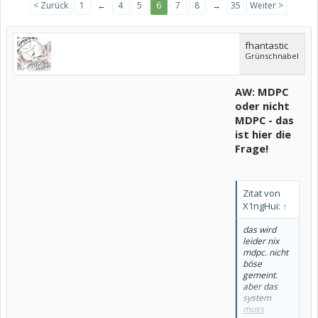
< Zurück
1
←
4
5
6
7
8
→
35
Weiter >
fhantastic
Grünschnabel
AW: MDPC
oder nicht
MDPC - das
ist hier die
Frage!
Zitat von
X1ngHui:
↑
das wird
leider nix
mdpc. nicht
böse
gemeint.
aber das
system
muss