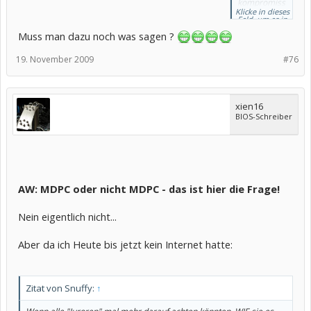
kompromiss
Klicke in dieses
los sein um
Feld, um es in
auf mdpc zu
vollständiger
Größe
Muss man dazu noch was sagen ?
kommen.
anzuzeigen.
wenn man
etwas
19. November 2009
#76
einfach
photoshopp
ed, dann ist
das ein
xien16
"fake" und
BIOS-Schreiber
fakes haben
nix auf mdpc
zu suchen
AW: MDPC oder nicht MDPC - das ist hier die Frage!
Nein eigentlich nicht...
Aber da ich Heute bis jetzt kein Internet hatte:
Zitat von Snuffy:
↑