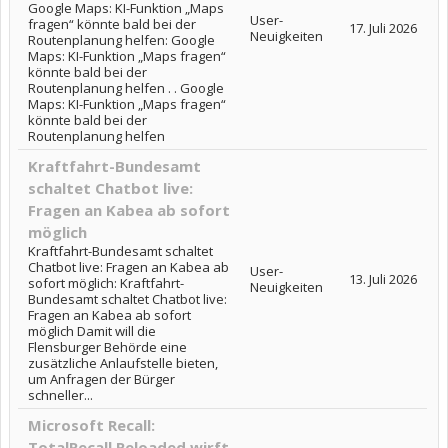
Google Maps: KI-Funktion „Maps
User-
fragen“ könnte bald bei der
17. Juli 2026
Neuigkeiten
Routenplanung helfen: Google
Maps: KI-Funktion „Maps fragen“
könnte bald bei der
Routenplanung helfen . . Google
Maps: KI-Funktion „Maps fragen“
könnte bald bei der
Routenplanung helfen
Kraftfahrt-Bundesamt
schaltet Chatbot live:
Fragen an Kabea ab sofort
möglich
Kraftfahrt-Bundesamt schaltet
Chatbot live: Fragen an Kabea ab
User-
13. Juli 2026
sofort möglich: Kraftfahrt-
Neuigkeiten
Bundesamt schaltet Chatbot live:
Fragen an Kabea ab sofort
möglich Damit will die
Flensburger Behörde eine
zusätzliche Anlaufstelle bieten,
um Anfragen der Bürger
schneller...
Microsoft Recall:
TotalRecall Reloaded wirft