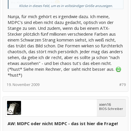
kaufen kann fehlt da noch!
Klicke in dieses Feld, um es in vollständiger Größe anzuzeigen.
Was die Herstellerlogos angeht, das finde ich jetzt persönlich nicht
so schlimm!
Das System kann auch bestimmt mit vorhandenen
Nunja, für mich gehört es irgendwie dazu. Ich meine,
Netzteilaufkleber gut in Szene gesetzt werden!
MDPC's sind eben nicht dazu gedacht, optisch von der
Stange zu sein. Und zudem, wenn du bei einem ATX-
Stecker plötzlich fünf millionen verschiedene Farben aus
einem Schwarzen Strang kommen siehst, ich weiß nicht,
das trübt das Bild schon. Die Formen wirken so fürchterlich
chaotisch, das stört mich persönlich. Jeder mag das anders
sehen, da gebe ich dir recht, aber es sollte ja schon "nach
etwas aussehen" - und bei chaos tut's das eben nicht.
(*hust* Siehe mein Rechner, der sieht nicht besser aus.
*hust*)
19. November 2009
#79
xien16
BIOS-Schreiber
AW: MDPC oder nicht MDPC - das ist hier die Frage!