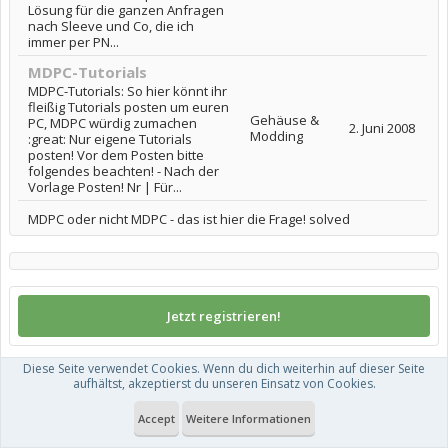
Lösung für die ganzen Anfragen
nach Sleeve und Co, die ich
immer per PN...
MDPC-Tutorials
MDPC-Tutorials: So hier könnt ihr
fleißig Tutorials posten um euren
Gehäuse &
PC, MDPC würdig zumachen
2. Juni 2008
Modding
:great: Nur eigene Tutorials
posten! Vor dem Posten bitte
folgendes beachten! - Nach der
Vorlage Posten! Nr | Für...
MDPC oder nicht MDPC - das ist hier die Frage! solved
Jetzt registrieren!
Diese Seite verwendet Cookies. Wenn du dich weiterhin auf dieser Seite
aufhältst, akzeptierst du unseren Einsatz von Cookies.
Anmelden
Accept
Weitere Informationen
Benutzername oder E-Mail-Adresse: