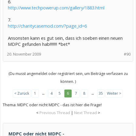
6.
http://www.techpowerup.com/gallery/1883.html
7.
http://charitycasemod.com/?page_id=6
Ansonsten kann es gut sein, dass ich soeben einen neuen
MDPC gefunden hab!!!!!!!! *bet*
20. November 2009
#90
(Du musst angemeldet oder registriert sein, um Beiträge verfassen zu
können. )
< Zurück
1
←
4
5
6
7
8
→
35
Weiter >
Thema:
MDPC oder nicht MDPC - das ist hier die Frage!
<
Previous Thread
|
Next Thread
>
MDPC oder nicht MDPC -