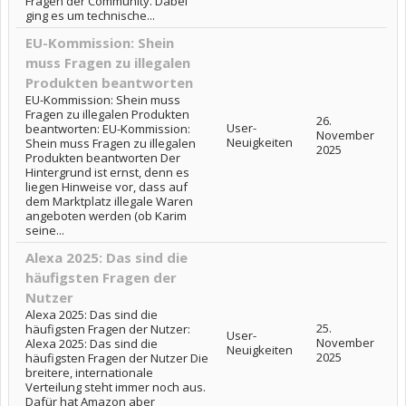
Fragen der Community. Dabei
ging es um technische...
EU-Kommission: Shein
muss Fragen zu illegalen
Produkten beantworten
EU-Kommission: Shein muss
Fragen zu illegalen Produkten
26.
User-
beantworten: EU-Kommission:
November
Neuigkeiten
Shein muss Fragen zu illegalen
2025
Produkten beantworten Der
Hintergrund ist ernst, denn es
liegen Hinweise vor, dass auf
dem Marktplatz illegale Waren
angeboten werden (ob Karim
seine...
Alexa 2025: Das sind die
häufigsten Fragen der
Nutzer
Alexa 2025: Das sind die
25.
häufigsten Fragen der Nutzer:
User-
November
Alexa 2025: Das sind die
Neuigkeiten
2025
häufigsten Fragen der Nutzer Die
breitere, internationale
Verteilung steht immer noch aus.
Dafür hat Amazon aber