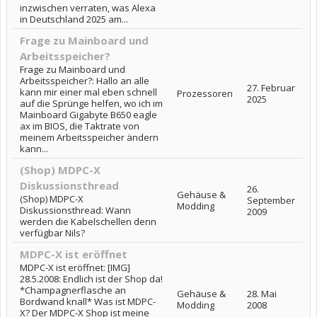
inzwischen verraten, was Alexa
in Deutschland 2025 am...
Frage zu Mainboard und
Arbeitsspeicher?
Frage zu Mainboard und
Arbeitsspeicher?: Hallo an alle
27. Februar
kann mir einer mal eben schnell
Prozessoren
2025
auf die Sprünge helfen, wo ich im
Mainboard Gigabyte B650 eagle
ax im BIOS, die Taktrate von
meinem Arbeitsspeicher ändern
kann...
(Shop) MDPC-X
Diskussionsthread
26.
Gehäuse &
(Shop) MDPC-X
September
Modding
Diskussionsthread: Wann
2009
werden die Kabelschellen denn
verfügbar Nils?
MDPC-X ist eröffnet
MDPC-X ist eröffnet: [IMG]
28.5.2008: Endlich ist der Shop da!
*Champagnerflasche an
Gehäuse &
28. Mai
Bordwand knall* Was ist MDPC-
Modding
2008
X? Der MDPC-X Shop ist meine