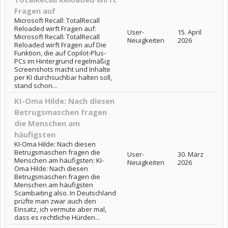
Fragen auf
Microsoft Recall: TotalRecall
Reloaded wirft Fragen auf:
User-
15. April
Microsoft Recall: TotalRecall
Neuigkeiten
2026
Reloaded wirft Fragen auf Die
Funktion, die auf Copilot-Plus-
PCs im Hintergrund regelmäßig
Screenshots macht und Inhalte
per KI durchsuchbar halten soll,
stand schon...
KI-Oma Hilde: Nach diesen
Betrugsmaschen fragen
die Menschen am
häufigsten
KI-Oma Hilde: Nach diesen
Betrugsmaschen fragen die
User-
30. März
Menschen am häufigsten: KI-
Neuigkeiten
2026
Oma Hilde: Nach diesen
Betrugsmaschen fragen die
Menschen am häufigsten
Scambaiting also. In Deutschland
prüfte man zwar auch den
Einsatz, ich vermute aber mal,
dass es rechtliche Hürden...