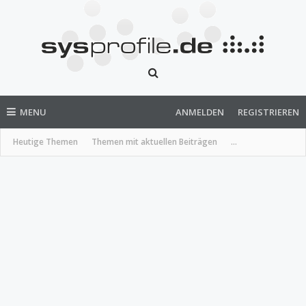
MENU
ANMELDEN
REGISTRIEREN
Heutige Themen
Themen mit aktuellen Beiträgen
...