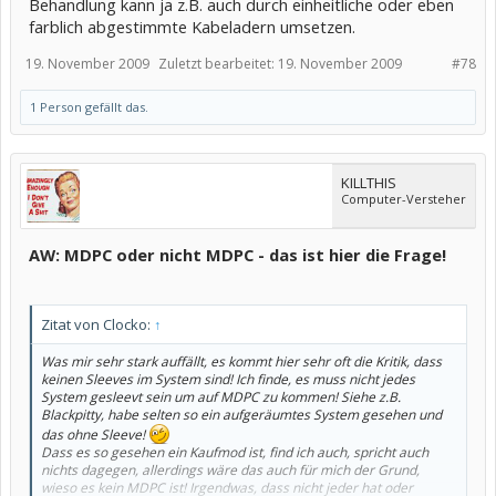
Behandlung kann ja z.B. auch durch einheitliche oder eben
farblich abgestimmte Kabeladern umsetzen.
19. November 2009
Zuletzt bearbeitet:
19. November 2009
#78
1 Person gefällt das.
KILLTHIS
Computer-Versteher
AW: MDPC oder nicht MDPC - das ist hier die Frage!
Zitat von Clocko:
↑
Was mir sehr stark auffällt, es kommt hier sehr oft die Kritik, dass
keinen Sleeves im System sind! Ich finde, es muss nicht jedes
System gesleevt sein um auf MDPC zu kommen! Siehe z.B.
Blackpitty, habe selten so ein aufgeräumtes System gesehen und
das ohne Sleeve!
Dass es so gesehen ein Kaufmod ist, find ich auch, spricht auch
nichts dagegen, allerdings wäre das auch für mich der Grund,
wieso es kein MDPC ist! Irgendwas, dass nicht jeder hat oder