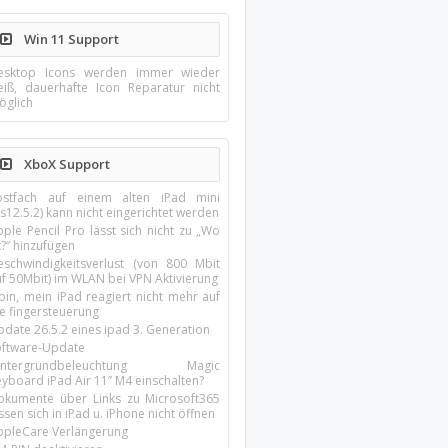
Win 11 Support
esktop Icons werden immer wieder
eiß, dauerhafte Icon Reparatur nicht
öglich
XboX Support
ostfach auf einem alten iPad mini
s12.5.2) kann nicht eingerichtet werden
ple Pencil Pro lässt sich nicht zu „Wo
t?“ hinzufügen
eschwindigkeitsverlust (von 800 Mbit
uf 50Mbit) im WLAN bei VPN Aktivierung
oin, mein iPad reagiert nicht mehr auf
ie fingersteuerung
pdate 26.5.2 eines ipad 3. Generation
oftware-Update
intergrundbeleuchtung Magic
yboard iPad Air 11’’ M4 einschalten?
okumente über Links zu Microsoft365
ssen sich in iPad u. iPhone nicht öffnen
ppleCare Verlängerung