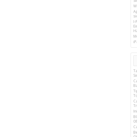
SI
We
A
si
I
E
Hä
M
iP
T
S
C
Ba
T
T
C
T
In
B
0
C
B
Q