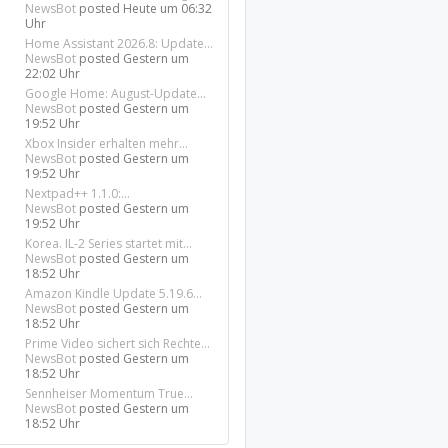
NewsBot
posted
Heute um 06:32
Uhr
Home Assistant 2026.8: Update...
NewsBot
posted
Gestern um
22:02 Uhr
Google Home: August-Update...
NewsBot
posted
Gestern um
19:52 Uhr
Xbox Insider erhalten mehr...
NewsBot
posted
Gestern um
19:52 Uhr
Nextpad++ 1.1.0:...
NewsBot
posted
Gestern um
19:52 Uhr
Korea. IL-2 Series startet mit...
NewsBot
posted
Gestern um
18:52 Uhr
Amazon Kindle Update 5.19.6...
NewsBot
posted
Gestern um
18:52 Uhr
Prime Video sichert sich Rechte...
NewsBot
posted
Gestern um
18:52 Uhr
Sennheiser Momentum True...
NewsBot
posted
Gestern um
18:52 Uhr