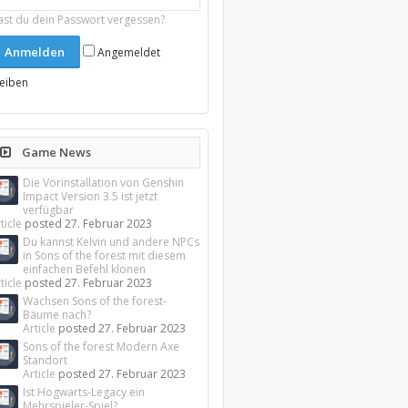
ast du dein Passwort vergessen?
Angemeldet
leiben
Game News
Die Vorinstallation von Genshin
Impact Version 3.5 ist jetzt
verfügbar
ticle
posted
27. Februar 2023
Du kannst Kelvin und andere NPCs
in Sons of the forest mit diesem
einfachen Befehl klonen
ticle
posted
27. Februar 2023
Wachsen Sons of the forest-
Bäume nach?
Article
posted
27. Februar 2023
Sons of the forest Modern Axe
Standort
Article
posted
27. Februar 2023
Ist Hogwarts-Legacy ein
Mehrspieler-Spiel?