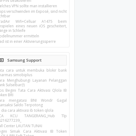
M-PIN deaktivieren
lches VPN sollte man installieren
pps verschwinden im Exposé, sind nicht
chtbar
-PadAir Wifi+Celluar A1475 beim
inspielen eines neuen iOS gescheitert,
nge in Schleife
odellnummer ermitteln
ad ist in einer Aktivierungssperre
Samsung Support
ata cara untuk membuka blokir bank
inarmas simobiplus
ara Menghubungi Layanan Pelanggan
nk Sulselbar(!)
ips Begini Tata Cara Aktivasi Qlola IB
oken BRI
ara mengatasi BNI Wondr Gagal
ransaksi Saldo Terpotong
i dia cara aktivasi ib token qlola
CA KCU TANGERANG_Hub Tlp
8216277239_
all Center LAUTAN TUNAI
egini Simak Cara Aktivasi IB Token
LOLA BRI Soft Token