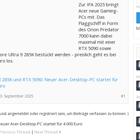
Zur IFA 2025 bringt
H
Acer neue Gaming-
PCs mit. Das
Flaggschiff in Form
b
des Orion Predator
7000 kann dabei
maximal mit einer
RTX 5090 sowie
re Ultra 9 285K bestückt werden - preislich geht es bei
ro los.
Ar
 285K und RTX 5090: Neuer Acer-Desktop-PC startet für
uro
3. September 2025
#1
Ar
sst angemeldet oder registriert sein, um Beiträge verfassen zu können. )
euer Acer-Desktop-PC startet für 4.000 Euro
Previous Thread
|
Next Thread
>