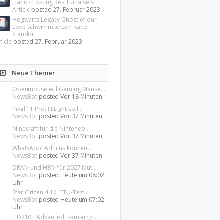
Hand - Lösung des Türrätsels
Article
posted
27. Februar 2023
Hogwarts Legacy Ghost of our
Love Schwimmkerzen Karte
Standort
ticle
posted
27. Februar 2023
Neue Themen
Openmouse will Gaming-Mäuse...
NewsBot
posted
Vor 18 Minuten
Pixel 11 Pro: HiLight soll...
NewsBot
posted
Vor 37 Minuten
Minecraft für die Nintendo...
NewsBot
posted
Vor 37 Minuten
WhatsApp: Admins können...
NewsBot
posted
Vor 37 Minuten
DRAM und HBM für 2027 laut...
NewsBot
posted
Heute um 08:02
Uhr
Star Citizen 4.10: PTU-Test...
NewsBot
posted
Heute um 07:02
Uhr
HDR10+ Advanced: Samsung...