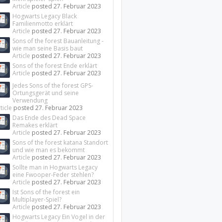
Article
posted
27. Februar 2023
Hogwarts Legacy Black
Familienmotto erklärt
Article
posted
27. Februar 2023
Sons of the forest Bauanleitung -
wie man seine Basis baut
Article
posted
27. Februar 2023
Sons of the forest Ende erklärt
Article
posted
27. Februar 2023
Jedes Sons of the forest GPS-
Ortungsgerät und seine
Verwendung
ticle
posted
27. Februar 2023
Das Ende des Dead Space
Remakes erklärt
Article
posted
27. Februar 2023
Sons of the forest katana Standort
und wie man es bekommt
Article
posted
27. Februar 2023
Sollte man in Hogwarts Legacy
eine Fwooper-Feder stehlen?
Article
posted
27. Februar 2023
Ist Sons of the forest ein
Multiplayer-Spiel?
Article
posted
27. Februar 2023
Hogwarts Legacy Ein Vogel in der