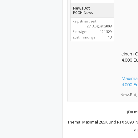
NewsBot
PCGH-News
Registriert seit:
27. August 2008
Beiträge:
194.329
Zustimmungen:
13
einem Co
4.000 Eu
Maximal
4.000 E
NewsBot,
(Du mu
Thema:
Maximal 285K und RTX 5090: N
<