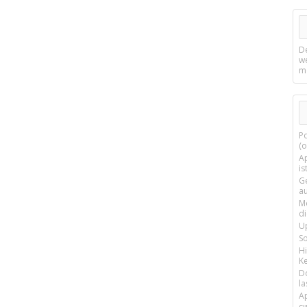
D
w
m
P
(o
Ap
is
G
a
M
d
U
S
H
Ke
D
la
A